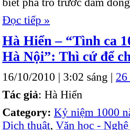
biết pha trò trước đám đông
Đọc tiếp »
Hà Hiển – “Tình ca 
Hà Nội”: Thì cứ để c
16/10/2010 | 3:02 sáng |
26
Tác giả
: Hà Hiển
Category:
Kỷ niệm 1000 
Dịch thuật
,
Văn học - Nghệ 