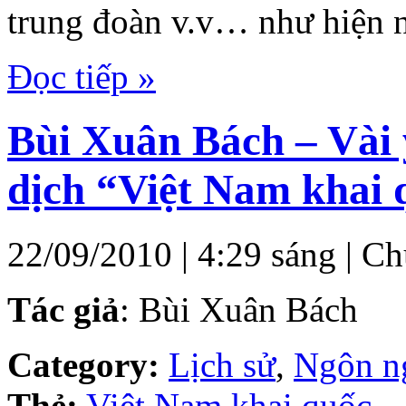
trung đoàn v.v… như hiện n
Đọc tiếp »
Bùi Xuân Bách – Vài 
dịch “Việt Nam khai 
22/09/2010 | 4:29 sáng |
Chứ
Tác giả
: Bùi Xuân Bách
Category:
Lịch sử
,
Ngôn ng
Thẻ:
Việt Nam khai quốc