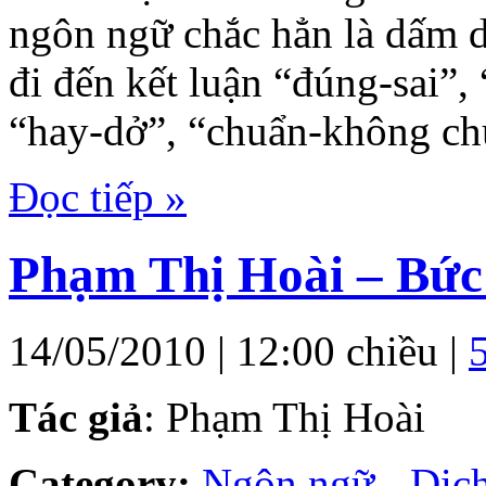
ngôn ngữ chắc hẳn là dấm dớ
đi đến kết luận “đúng-sai”,
“hay-dở”, “chuẩn-không c
Đọc tiếp »
Phạm Thị Hoài – Bức
14/05/2010 | 12:00 chiều |
Tác giả
: Phạm Thị Hoài
Category:
Ngôn ngữ - Dịch