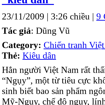
23/11/2009 | 3:26 chiều |
9
Tác giả
: Dũng Vũ
Category:
Chiến tranh Việ
Thẻ:
Kiêu dân
Hẳn người Việt Nam rất thấ
“Ngụy”, một từ tiêu cực kh
sinh biết bao sản phẩm ngô
Mỹ-Ngụy, chế độ ngụy, lính 