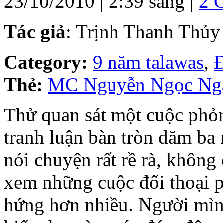
23/10/2010 | 2:39 sáng |
2 
Tác giả
: Trịnh Thanh Thủy
Category:
9 năm talawas
,
Đ
Thẻ:
MC Nguyễn Ngọc Ng
Thử quan sát một cuộc phỏn
tranh luận bàn tròn dăm ba 
nói chuyện rất rề rà, không 
xem những cuộc đối thoại 
hứng hơn nhiều. Người mìn