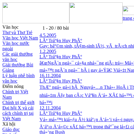
trang
Văn học
1 - 20 / 80 bài
Thơ và Thơ Trẻ
4.5.2005
Văn học Việt Nam
LÃª Tráº§n Huy PhÃº
Văn học nước
Gay: báº©m sinh, tÃ¢m-sinh lÃ½, vÃ trÃ¡ch n
ngoài
1.2.2005
Các giải thưởng
LÃª Tráº§n Huy PhÃº
văn học
â€œNgÃ´n ngá»¯ cá»§a nhá»¯ng giÃ¡ trá»‹ Má»
Giải thưởng Bùi
Giáng
má»™t ngÃ´n ngá»¯ bÃ i gay á»Ÿâ€¦ Viá»‡t N
Lý luận phê bình
16.11.2004
văn học
LÃª Tráº§n Huy PhÃº
Điểm nóng
ThÆ° ngá» gá»­i bÃ Nguyá»…n Thá»‹ HoÃ i T
Chính trị Việt
nhiá»‡m Ãšy ban cÃ¡c Váº¥n Ä‘á» XÃ£ há»™i 
Nam
Chính trị thế giới
há»™i
Đại hội X và cải
12.11.2004
cách chính trị tại
LÃª Tráº§n Huy PhÃº
Việt Nam
Vá» má»™t kiá»ƒu Ã½ kiáº¿n Ä‘á»‘i vá»›i ngu
Xã hội
Ä‘áº¡o Ä‘á»©c xÃ£ há»™i trong tháº¯ng lá»£i c
Giáo dục
thá»‘ng Bush