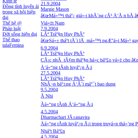
Kinh tế
21.9.2004
Đồng tính luyến ái
Margie Mason
trong xã hội hiện
â€œMá»™t tháº¿ giá»›i khÃ´ng cÃ³ Ä‘Ã n bÃ â€
đại
Thế hệ @
Viá»‡t Nam
Pháp luật
7.9.2004
Đời sống hiện đại
LÃª Tráº§n Huy PhÃº
Thể thao
â€œSá»± tháº­t tÃ´i lÃ má»™t ngÆ°á»i Má»¹ gay
talaFemina
6.9.2004
LÃª Tráº§n Huy PhÃº
CÃ¡c nhÃ tÃ¢m tháº§n há»c báº£o vá»‡ cho â€
Ä‘á»“ng tÃ­nh luyáº¿n Ã¡i
27.5.2004
LÃª Tráº§n Huy PhÃº
NhÃ¬n báº±ng Ä‘Ã´i máº¯t bao dung
9.5.2004
Ã Nhi
Ãá»“ng tÃ­nh Ä‘á»“ng Ã¡i
4.5.2004
Dharmachari JÃ±anavira
Äá»“ng tÃ­nh luyáº¿n Ã¡i trong truyá»n thá»‘ng P
Nháº­t Báº£n
4.5.2004