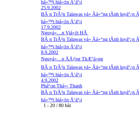
há»™i hiá»‡n Ä‘áº¡i
25.9.2002
BÃ n TrÃ²n Talawas vá» Ãá»“ng tÃ­nh luyáº¿n Ã
há»™i hiá»‡n Ä‘áº¡i
17.9.2002
Nguyá»…n Viá»‡t HÃ
BÃ n TrÃ²n Talawas vá» Ãá»“ng tÃ­nh luyáº¿n Ã
há»™i hiá»‡n Ä‘áº¡i
8.9.2002
Nguyá»…n ÄÄƒng ThÆ°á»ng
BÃ n TrÃ²n Talawas vá» Ãá»“ng tÃ­nh luyáº¿n Ã
há»™i hiá»‡n Ä‘áº¡i
4.9.2002
Pháº¡m Thá»‹ Thanh
BÃ n TrÃ²n Talawas vá» Ãá»“ng tÃ­nh luyáº¿n Ã
há»™i hiá»‡n Ä‘áº¡i
1 - 20 / 80 bài