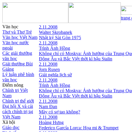
trang
Văn học
2.11.2008
Thơ và Thơ Trẻ
Walter Skrobanek
Văn học Việt Nam
Nhật ký Sài Gòn 1975
Văn học nước
2.11.2008
ngoài
Trình Ánh Hồng
Các giải thưởng
Không chỉ có Moskva: Ảnh hưởng của Trung Qu
văn học
Đông Âu và Bắc Việt thời kì hậu Stalin
Giải thưởng Bùi
2.11.2008
Giáng
Jorn Rusen
Lý luận phê bình
Giải nghĩa lịch sử
văn học
2.11.2008
Điểm nóng
Trình Ánh Hồng
Chính trị Việt
Không chỉ có Moskva: Ảnh hưởng của Trung Qu
Nam
Đông Âu và Bắc Việt thời kì hậu Stalin
Chính trị thế giới
2.11.2008
Đại hội X và cải
Nam Đan
cách chính trị tại
Mày có sợ tao không?
Việt Nam
2.11.2008
Xã hội
Hoàng Hưng
Giáo dục
Federico García Lorca: Họa mi & Trumpet