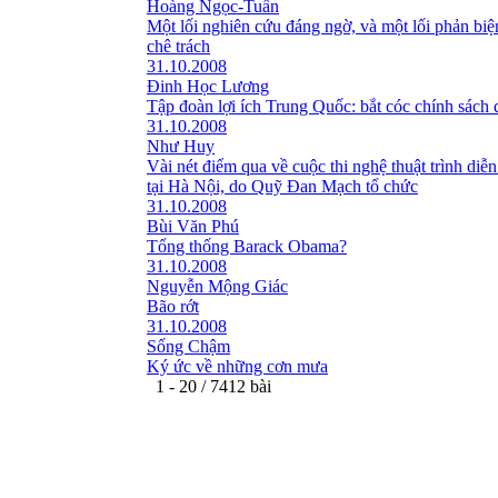
Hoàng Ngọc-Tuấn
Một lối nghiên cứu đáng ngờ, và một lối phản bi
chê trách
31.10.2008
Đinh Học Lương
Tập đoàn lợi ích Trung Quốc: bắt cóc chính sách 
31.10.2008
Như Huy
Vài nét điểm qua về cuộc thi nghệ thuật trình diễn
tại Hà Nội, do Quỹ Đan Mạch tổ chức
31.10.2008
Bùi Văn Phú
Tổng thống Barack Obama?
31.10.2008
Nguyễn Mộng Giác
Bão rớt
31.10.2008
Sống Chậm
Ký ức về những cơn mưa
1 - 20 / 7412 bài