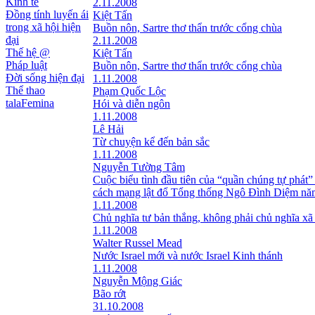
Kinh tế
2.11.2008
Đồng tính luyến ái
Kiệt Tấn
trong xã hội hiện
Buồn nôn, Sartre thơ thẩn trước cổng chùa
đại
2.11.2008
Thế hệ @
Kiệt Tấn
Pháp luật
Buồn nôn, Sartre thơ thẩn trước cổng chùa
Đời sống hiện đại
1.11.2008
Thể thao
Phạm Quốc Lộc
talaFemina
Hói và diễn ngôn
1.11.2008
Lê Hải
Từ chuyện kể đến bản sắc
1.11.2008
Nguyễn Tường Tâm
Cuộc biểu tình đầu tiên của “quần chúng tự phát”
cách mạng lật đổ Tổng thống Ngô Đình Diệm nă
1.11.2008
Chủ nghĩa tư bản thắng, không phải chủ nghĩa xã
1.11.2008
Walter Russel Mead
Nước Israel mới và nước Israel Kinh thánh
1.11.2008
Nguyễn Mộng Giác
Bão rớt
31.10.2008