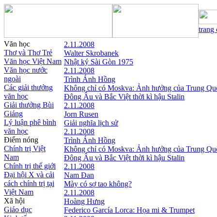
trang
Văn học
2.11.2008
Thơ và Thơ Trẻ
Walter Skrobanek
Văn học Việt Nam
Nhật ký Sài Gòn 1975
Văn học nước
2.11.2008
ngoài
Trình Ánh Hồng
Các giải thưởng
Không chỉ có Moskva: Ảnh hưởng của Trung Qu
văn học
Đông Âu và Bắc Việt thời kì hậu Stalin
Giải thưởng Bùi
2.11.2008
Giáng
Jorn Rusen
Lý luận phê bình
Giải nghĩa lịch sử
văn học
2.11.2008
Điểm nóng
Trình Ánh Hồng
Chính trị Việt
Không chỉ có Moskva: Ảnh hưởng của Trung Qu
Nam
Đông Âu và Bắc Việt thời kì hậu Stalin
Chính trị thế giới
2.11.2008
Đại hội X và cải
Nam Đan
cách chính trị tại
Mày có sợ tao không?
Việt Nam
2.11.2008
Xã hội
Hoàng Hưng
Giáo dục
Federico García Lorca: Họa mi & Trumpet