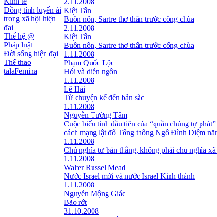
Kinh tế
2.11.2008
Đồng tính luyến ái
Kiệt Tấn
trong xã hội hiện
Buồn nôn, Sartre thơ thẩn trước cổng chùa
đại
2.11.2008
Thế hệ @
Kiệt Tấn
Pháp luật
Buồn nôn, Sartre thơ thẩn trước cổng chùa
Đời sống hiện đại
1.11.2008
Thể thao
Phạm Quốc Lộc
talaFemina
Hói và diễn ngôn
1.11.2008
Lê Hải
Từ chuyện kể đến bản sắc
1.11.2008
Nguyễn Tường Tâm
Cuộc biểu tình đầu tiên của “quần chúng tự phát”
cách mạng lật đổ Tổng thống Ngô Đình Diệm nă
1.11.2008
Chủ nghĩa tư bản thắng, không phải chủ nghĩa xã
1.11.2008
Walter Russel Mead
Nước Israel mới và nước Israel Kinh thánh
1.11.2008
Nguyễn Mộng Giác
Bão rớt
31.10.2008