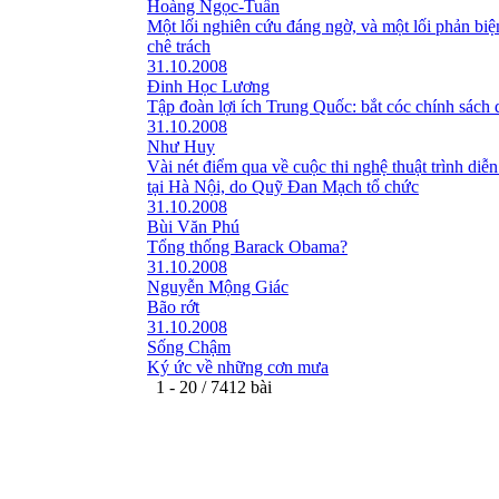
Hoàng Ngọc-Tuấn
Một lối nghiên cứu đáng ngờ, và một lối phản bi
chê trách
31.10.2008
Đinh Học Lương
Tập đoàn lợi ích Trung Quốc: bắt cóc chính sách 
31.10.2008
Như Huy
Vài nét điểm qua về cuộc thi nghệ thuật trình diễn
tại Hà Nội, do Quỹ Đan Mạch tổ chức
31.10.2008
Bùi Văn Phú
Tổng thống Barack Obama?
31.10.2008
Nguyễn Mộng Giác
Bão rớt
31.10.2008
Sống Chậm
Ký ức về những cơn mưa
1 - 20 / 7412 bài