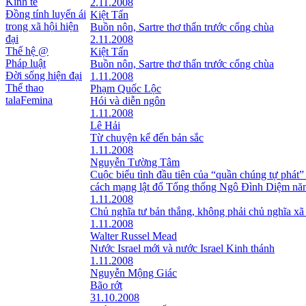
Kinh tế
2.11.2008
Đồng tính luyến ái
Kiệt Tấn
trong xã hội hiện
Buồn nôn, Sartre thơ thẩn trước cổng chùa
đại
2.11.2008
Thế hệ @
Kiệt Tấn
Pháp luật
Buồn nôn, Sartre thơ thẩn trước cổng chùa
Đời sống hiện đại
1.11.2008
Thể thao
Phạm Quốc Lộc
talaFemina
Hói và diễn ngôn
1.11.2008
Lê Hải
Từ chuyện kể đến bản sắc
1.11.2008
Nguyễn Tường Tâm
Cuộc biểu tình đầu tiên của “quần chúng tự phát”
cách mạng lật đổ Tổng thống Ngô Đình Diệm nă
1.11.2008
Chủ nghĩa tư bản thắng, không phải chủ nghĩa xã
1.11.2008
Walter Russel Mead
Nước Israel mới và nước Israel Kinh thánh
1.11.2008
Nguyễn Mộng Giác
Bão rớt
31.10.2008