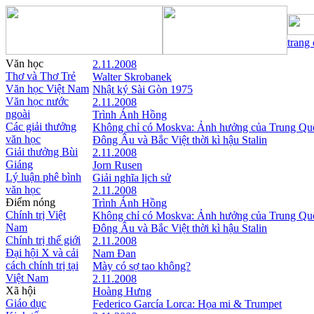
trang
Văn học
2.11.2008
Thơ và Thơ Trẻ
Walter Skrobanek
Văn học Việt Nam
Nhật ký Sài Gòn 1975
Văn học nước
2.11.2008
ngoài
Trình Ánh Hồng
Các giải thưởng
Không chỉ có Moskva: Ảnh hưởng của Trung Qu
văn học
Đông Âu và Bắc Việt thời kì hậu Stalin
Giải thưởng Bùi
2.11.2008
Giáng
Jorn Rusen
Lý luận phê bình
Giải nghĩa lịch sử
văn học
2.11.2008
Điểm nóng
Trình Ánh Hồng
Chính trị Việt
Không chỉ có Moskva: Ảnh hưởng của Trung Qu
Nam
Đông Âu và Bắc Việt thời kì hậu Stalin
Chính trị thế giới
2.11.2008
Đại hội X và cải
Nam Đan
cách chính trị tại
Mày có sợ tao không?
Việt Nam
2.11.2008
Xã hội
Hoàng Hưng
Giáo dục
Federico García Lorca: Họa mi & Trumpet