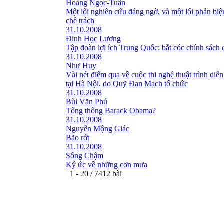
Hoàng Ngọc-Tuấn
Một lối nghiên cứu đáng ngờ, và một lối phản bi
chê trách
31.10.2008
Đinh Học Lương
Tập đoàn lợi ích Trung Quốc: bắt cóc chính sách 
31.10.2008
Như Huy
Vài nét điểm qua về cuộc thi nghệ thuật trình diễn
tại Hà Nội, do Quỹ Đan Mạch tổ chức
31.10.2008
Bùi Văn Phú
Tổng thống Barack Obama?
31.10.2008
Nguyễn Mộng Giác
Bão rớt
31.10.2008
Sống Chậm
Ký ức về những cơn mưa
1 - 20 / 7412 bài