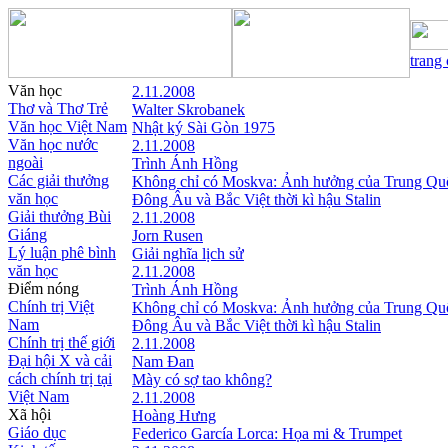
trang
Văn học
2.11.2008
Thơ và Thơ Trẻ
Walter Skrobanek
Văn học Việt Nam
Nhật ký Sài Gòn 1975
Văn học nước
2.11.2008
ngoài
Trình Ánh Hồng
Các giải thưởng
Không chỉ có Moskva: Ảnh hưởng của Trung Qu
văn học
Đông Âu và Bắc Việt thời kì hậu Stalin
Giải thưởng Bùi
2.11.2008
Giáng
Jorn Rusen
Lý luận phê bình
Giải nghĩa lịch sử
văn học
2.11.2008
Điểm nóng
Trình Ánh Hồng
Chính trị Việt
Không chỉ có Moskva: Ảnh hưởng của Trung Qu
Nam
Đông Âu và Bắc Việt thời kì hậu Stalin
Chính trị thế giới
2.11.2008
Đại hội X và cải
Nam Đan
cách chính trị tại
Mày có sợ tao không?
Việt Nam
2.11.2008
Xã hội
Hoàng Hưng
Giáo dục
Federico García Lorca: Họa mi & Trumpet