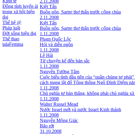
Kinh tế
2.11.2008
Đồng tính luyến ái
Kiệt Tấn
trong xã hội hiện
Buồn nôn, Sartre thơ thẩn trước cổng chùa
đại
2.11.2008
Thế hệ @
Kiệt Tấn
Pháp luật
Buồn nôn, Sartre thơ thẩn trước cổng chùa
Đời sống hiện đại
1.11.2008
Thể thao
Phạm Quốc Lộc
talaFemina
Hói và diễn ngôn
1.11.2008
Lê Hải
Từ chuyện kể đến bản sắc
1.11.2008
Nguyễn Tường Tâm
Cuộc biểu tình đầu tiên của “quần chúng tự phát”
cách mạng lật đổ Tổng thống Ngô Đình Diệm nă
1.11.2008
Chủ nghĩa tư bản thắng, không phải chủ nghĩa xã
1.11.2008
Walter Russel Mead
Nước Israel mới và nước Israel Kinh thánh
1.11.2008
Nguyễn Mộng Giác
Bão rớt
31.10.2008