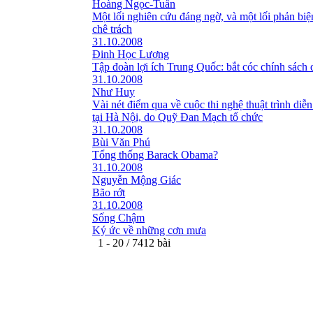
Hoàng Ngọc-Tuấn
Một lối nghiên cứu đáng ngờ, và một lối phản bi
chê trách
31.10.2008
Đinh Học Lương
Tập đoàn lợi ích Trung Quốc: bắt cóc chính sách 
31.10.2008
Như Huy
Vài nét điểm qua về cuộc thi nghệ thuật trình diễn
tại Hà Nội, do Quỹ Đan Mạch tổ chức
31.10.2008
Bùi Văn Phú
Tổng thống Barack Obama?
31.10.2008
Nguyễn Mộng Giác
Bão rớt
31.10.2008
Sống Chậm
Ký ức về những cơn mưa
1 - 20 / 7412 bài