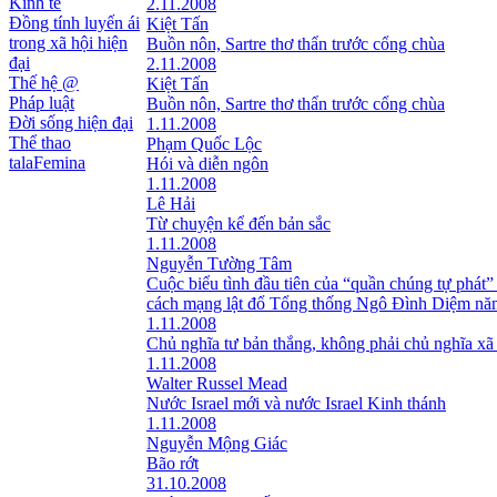
Kinh tế
2.11.2008
Đồng tính luyến ái
Kiệt Tấn
trong xã hội hiện
Buồn nôn, Sartre thơ thẩn trước cổng chùa
đại
2.11.2008
Thế hệ @
Kiệt Tấn
Pháp luật
Buồn nôn, Sartre thơ thẩn trước cổng chùa
Đời sống hiện đại
1.11.2008
Thể thao
Phạm Quốc Lộc
talaFemina
Hói và diễn ngôn
1.11.2008
Lê Hải
Từ chuyện kể đến bản sắc
1.11.2008
Nguyễn Tường Tâm
Cuộc biểu tình đầu tiên của “quần chúng tự phát”
cách mạng lật đổ Tổng thống Ngô Đình Diệm nă
1.11.2008
Chủ nghĩa tư bản thắng, không phải chủ nghĩa xã
1.11.2008
Walter Russel Mead
Nước Israel mới và nước Israel Kinh thánh
1.11.2008
Nguyễn Mộng Giác
Bão rớt
31.10.2008