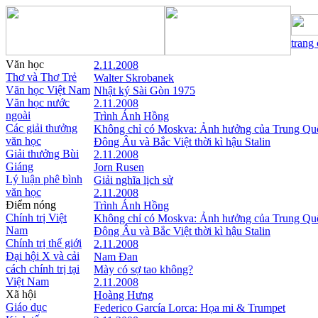
trang
Văn học
2.11.2008
Thơ và Thơ Trẻ
Walter Skrobanek
Văn học Việt Nam
Nhật ký Sài Gòn 1975
Văn học nước
2.11.2008
ngoài
Trình Ánh Hồng
Các giải thưởng
Không chỉ có Moskva: Ảnh hưởng của Trung Qu
văn học
Đông Âu và Bắc Việt thời kì hậu Stalin
Giải thưởng Bùi
2.11.2008
Giáng
Jorn Rusen
Lý luận phê bình
Giải nghĩa lịch sử
văn học
2.11.2008
Điểm nóng
Trình Ánh Hồng
Chính trị Việt
Không chỉ có Moskva: Ảnh hưởng của Trung Qu
Nam
Đông Âu và Bắc Việt thời kì hậu Stalin
Chính trị thế giới
2.11.2008
Đại hội X và cải
Nam Đan
cách chính trị tại
Mày có sợ tao không?
Việt Nam
2.11.2008
Xã hội
Hoàng Hưng
Giáo dục
Federico García Lorca: Họa mi & Trumpet