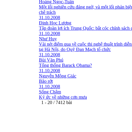
Hoàng Ngọc-Tuấn
Một lối nghiên cứu đáng ngờ, và một lối phản bi
chê trách
31.10.2008
Đinh Học Lương
Tập đoàn lợi ích Trung Quốc: bắt cóc chính sách 
31.10.2008
Như Huy
Vài nét điểm qua về cuộc thi nghệ thuật trình diễn
tại Hà Nội, do Quỹ Đan Mạch tổ chức
31.10.2008
Bùi Văn Phú
Tổng thống Barack Obama?
31.10.2008
Nguyễn Mộng Giác
Bão rớt
31.10.2008
Sống Chậm
Ký ức về những cơn mưa
1 - 20 / 7412 bài