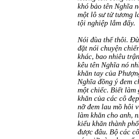
khó bảo tên Nghĩa n
một lô sư tử tương l
tội nghiệp lắm đấy.
Nói đùa thế thôi. Đ
đặt nói chuyện chiế
khác, bao nhiêu trận
kêu tên Nghĩa nó nh
khăn tay của Phượn
Nghĩa đồng ý đem ch
một chiếc. Biết làm 
khăn của các cô đẹp
nỡ đem lau mồ hôi v
làm khăn cho anh, nh
kiểu khăn thành phố
được đâu. Bộ các cô