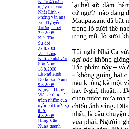
Nhân 45 năm
lại hết sức đằm thắm
ngày mất của
cứ người nào đang đ
Nhất Linh -
Phỏng vấn nhà
Maupassant đã bắt m
văn Nguyễn
trong lò sưởi thế n
Tường Thiết
2.9.2008
trong một lò sưởi kh
Kiệt Tấn
Sự đời
22.8.2008
Tôi nghĩ Nhã Ca vừ
Văn Lang
đại bác
không giống 
Nhớ về nhà văn
Sơn Nam
Tác phẩm nầy – và đ
18.8.2008
– không giống bất c
Lê Phú Khải
Đó là Sơn Nam
nếu không kể một và
9.8.2008
hay Nghệ thuật…
Đ
Nguyên Hồng
Viết sự thực và
chén nước mưa mà t
trách nhiệm của
chiếu ánh sáng. Điề
ngòi bút trước sự
thực
nhất, là câu chuyện
4.8.2008
vừa phải. Người ngh
Hồng Vân
Xung quanh