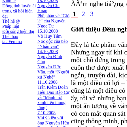
18.10.2008
Kinh tế
ÄÃªm nghe tiáº¿ng 
Nguyễn Chí
Đồng tính luyến ái
Hoan
trong xã hội hiện
1
2
3
Phê phán về “Gió
đại
lẻ” của Nguyễn
Thế hệ @
Ngọc Tư
Pháp luật
Giới thiệu Đêm ngh
15.10.2008
Đời sống hiện đại
Võ Huy Tâm
Thể thao
Nọc độc của báo
talaFemina
Đây là tác phẩm văn
"Nhân văn"
Nhưng ngay từ khi c
14.10.2008
Nguyễn Đình
một chỗ đứng trong
Chú
cuốn thơ được xuất
Nguyễn Đức
Vân, một “Người
ngắn, truyện dài, kị
xứ Nghệ”
là một điều có lợi –
11.10.2008
Trần Kiêm Đoàn
cũng là một điều có 
Tiêu Dao Bảo Cự
ấy, tôi và những bạn
và “Mảnh trời
xanh trên thung
một ấn tượng về văn
lũng”
có con mắt quan sát 
7.10.2008
Vài ý kiến với
cũng thông minh, ph
ông Nguyễn Hữu