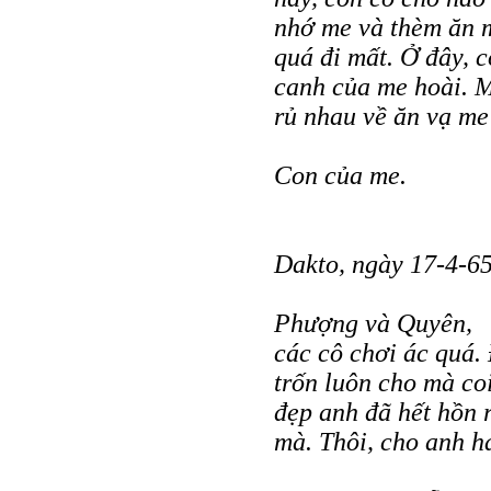
nhớ me và thèm ăn m
quá đi mất. Ở đây, 
canh của me hoài. M
rủ nhau về ăn vạ me
Con của me.
Dakto, ngày 17-4-6
Phượng và Quyên,
các cô chơi ác quá.
trốn luôn cho mà co
đẹp anh đã hết hồn r
mà. Thôi, cho anh h