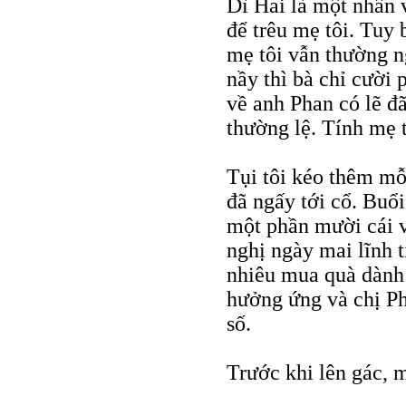
Dì Hai là một nhân 
để trêu mẹ tôi. Tuy 
mẹ tôi vẫn thường ng
nầy thì bà chỉ cười
về anh Phan có lẽ đ
thường lệ. Tính mẹ t
Tụi tôi kéo thêm mỗ
đã ngấy tới cổ. Buổ
một phần mười cái vé
nghị ngày mai lĩnh 
nhiêu mua quà dành
hưởng ứng và chị P
số.
Trước khi lên gác, m