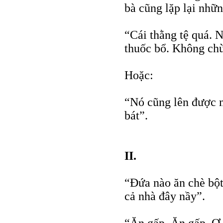
bà cũng lặp lại nhữ
“Cái thằng tệ quá. 
thuốc bổ. Không chừ
Hoặc:
“Nó cũng lên được m
bát”.
II.
“Đứa nào ăn chè bộ
cả nhà đây nầy”.