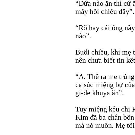
“Đứa nào ăn thì cứ 
mầy hồi chiều đấy”.
“Rõ hay cái ông nầy.
nào”.
Buổi chiều, khi mẹ t
nên chưa biết tin k
“A. Thế ra me trúng
ca súc miệng bự của
gi-đe khuya ăn”.
Tuy miệng kêu chị P
Kim đã ba chân bốn 
mà nó muốn. Mẹ tôi 