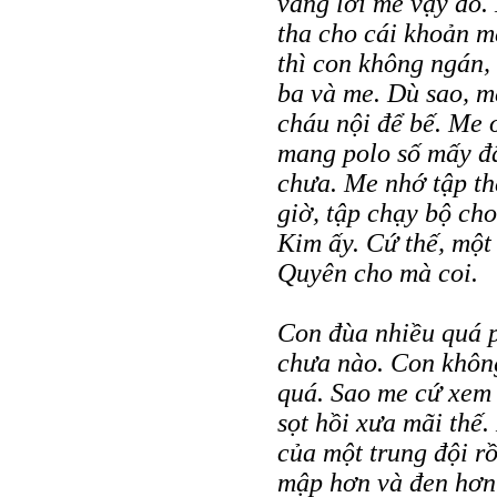
vâng lời me vậy đó.
tha cho cái khoản m
thì con không ngán,
ba và me. Dù sao, m
cháu nội để bế. Me 
mang polo số mấy đ
chưa. Me nhớ tập th
giờ, tập chạy bộ ch
Kim ấy. Cứ thế, một
Quyên cho mà coi.
Con đùa nhiều quá 
chưa nào. Con không
quá. Sao me cứ xem
sọt hồi xưa mãi thế.
của một trung đội r
mập hơn và đen hơn.