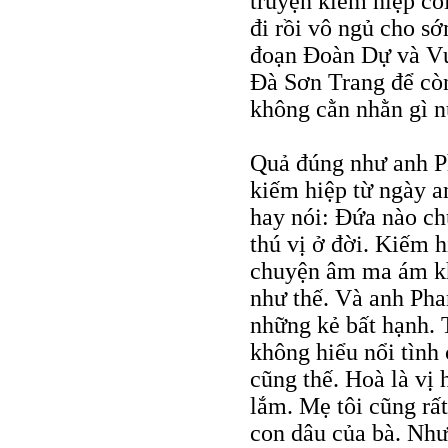
truyện kiếm hiệp coi
đi rồi vô ngủ cho sớ
đoạn Đoàn Dự và Vư
Đà Sơn Trang để cò
không cằn nhằn gì n
Quả đúng như anh P
kiếm hiệp từ ngày a
hay nói: Đứa nào c
thú vị ở đời. Kiếm h
chuyện âm ma ám khí 
như thế. Và anh Pha
những kẻ bất hạnh. 
không hiểu nổi tình
cũng thế. Hoà là vị
lắm. Mẹ tôi cũng rấ
con dâu của bà. Như