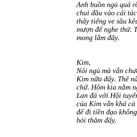
Anh buồn ngủ quá rồ
chui đầu vào cái tá
thấy tiếng ve sầu k
mượn để nghe thử. T
mong lắm đấy.
Kim,
Nói ngủ mà vẫn chưa
Kim nữa đấy. Thế nà
chứ. Hôm kia nằm ng
Lan đá với Hội tuyể
của Kim vẫn khá cả 
để đi tiền đạo khôn
hỏi thăm đấy.