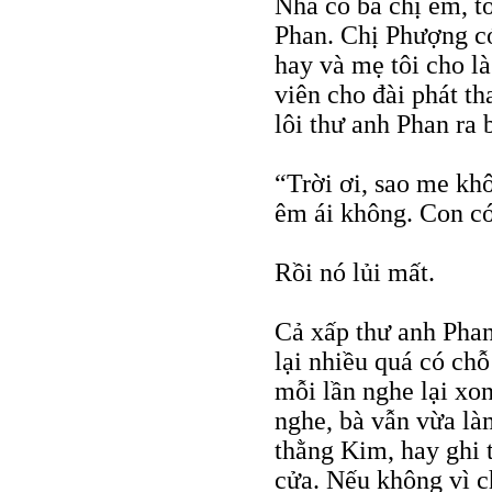
Nhà có ba chị em, tô
Phan. Chị Phượng có
hay và mẹ tôi cho là
viên cho đài phát t
lôi thư anh Phan ra 
“Trời ơi, sao me khô
êm ái không. Con có
Rồi nó lủi mất.
Cả xấp thư anh Phan 
lại nhiều quá có ch
mỗi lần nghe lại xo
nghe, bà vẫn vừa là
thằng Kim, hay ghi t
cửa. Nếu không vì c