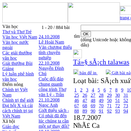
trang
Văn học
1 - 20 / 884 bài
Thơ và Thơ Trẻ
tìm
24.10.2008
Văn học Việt Nam
(dùng Unicode hoặc khôn
Lê Hoài Nam
Văn học nước
dấu)
Văn chương thiếu
ngoài
tính chuyên
Các giải thưởng
nghiệp
văn học
Tá»§ sÃ¡ch talawas
22.10.2008
Giải thưởng Bùi
Nguyễn Đình
Giáng
bản để in
Gửi bài nà
Chú
Lý luận phê bình
Cuộc đối đáp
văn học
Loạt bài:
SÃ¡ch xuáº
chung quanh
Điểm nóng
công trình Thơ
Chính trị Việt
1
2
3
4
5
6
7
8
9
1
văn Lý - Trần
Nam
25
26
27
28
29
30
31
21.10.2008
Chính trị thế giới
46
47
48
49
50
51
52
Ngọc Anh
Đại hội X và cải
67
68
69
70
71
72
73
Giới thiệu sách -
cách chính trị tại
88
89
90
91
92
93
94
Có phải đã đến
Việt Nam
18.7.2007
lúc chúng ta cần
Xã hội
NhÃ£ Ca
một sự thay đổi?
Giáo dục