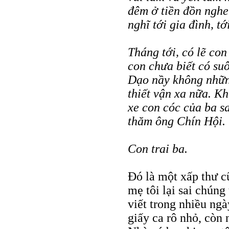
đêm ở tiền đồn ngh
nghĩ tới gia đình, t
Tháng tới, có lẽ con
con chưa biết có su
Dạo nầy không những
thiết vận xa nữa. K
xe con cóc của ba sa
thăm ông Chín Hội.
Con trai ba.
Đó là một xấp thư c
mẹ tôi lại sai chúng
viết trong nhiều ngà
giấy ca rô nhỏ, còn