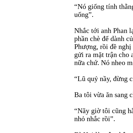
“Nó giống tính thằn
uống”.
Nhắc tới anh Phan l
phần chè để dành của
Phượng, rồi đề nghị
gửi ra mặt trận cho
nữa chứ. Nó nheo mắ
“Lũ quỷ nầy, đừng 
Ba tôi vừa ăn sang c
“Nãy giờ tôi cũng hắ
nhỏ nhắc rồi”.