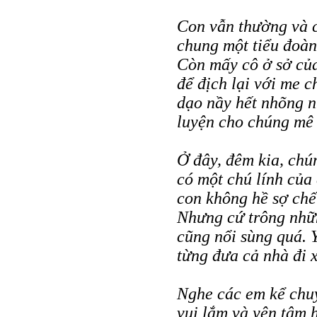
Con vẫn thường và c
chung một tiểu đoàn
Còn mấy cô ở sở của
để địch lại với me 
dạo nầy hết nhõng n
luyện cho chúng mê 
Ở đây, đêm kia, chú
có một chú lính của
con không hề sợ chế
Nhưng cứ trông nhữn
cũng nổi sùng quá. 
từng đưa cả nhà đi 
Nghe các em kể chuy
vui lắm và yên tâm h