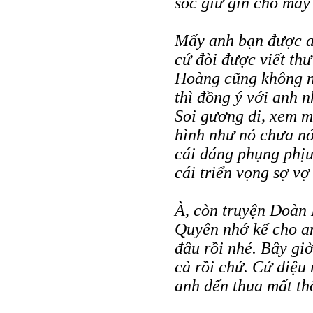
sóc giữ gìn cho mấy 
Mấy anh bạn được a
cứ đòi được viết th
Hoàng cũng không nỡ
thì đồng ý với anh n
Soi gương đi, xem 
hình như nó chưa nó
cái dáng phụng phịu
cái triển vọng sợ vợ
À, còn truyện Đoàn 
Quyên nhớ kể cho a
đâu rồi nhé. Bây gi
cả rồi chứ. Cứ điệu 
anh đến thua mất th