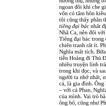
hưởng thụ, nhưng tô
ngoan đôi khi che gi
vốn có tâm hồn kiêu
tôi cũng thấy phần t
tiếng đại bác
nhất đị
Nhã Ca, nên đối với
Tiếng đại bác trong 
chiến tranh rất ít. P
Nghĩa mất tích. Bữ
tiễn Hoàng đi Thủ 
nhiều truyện lính t
trong khi đọc, và s
người ta nhớ nhất, 
cả, là gia đình. Ôn
– với cả Phan, Nghĩ
của mình. Vai trò bà
ông bố, cũng như P