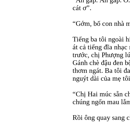
“Ăn gấp. Ăn gấp. Ơ.
cát ơ”.
“Gớm, bố con nhà m
Tiếng ba tôi ngoài h
át cả tiếng đĩa nhạ
trước, chị Phượng lú
Gánh chè đậu đen bộ
thơm ngát. Ba tôi đa
nguýt dài của mẹ tôi
“Chị Hai múc sẵn ch
chúng ngốn mau lắ
Rồi ông quay sang c