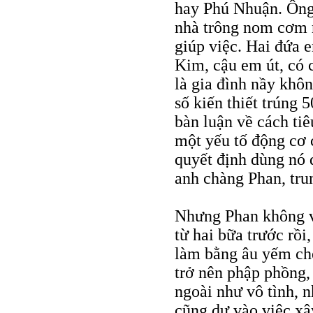
hay Phú Nhuận. Ông 
nhà trông nom cơm n
giúp việc. Hai đứa e
Kim, cậu em út, có 
là gia đình nầy khô
số kiến thiết trúng 
bàn luận về cách tiê
một yếu tố động cơ 
quyết định dùng nó 
anh chàng Phan, tru
Nhưng Phan không về
từ hai bữa trước rồi
làm bằng âu yếm che
trở nên phập phồng,
ngoài như vô tình, n
cũng dự vào việc xâ