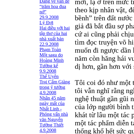
mới, lạ ở trên mức 
Đang về vấn đề
“trăm hoa đua
theo kịp nhân vật, đ
nở”
bềnh” trên đất nước 
29.9.2008
Lý Đợi
giả đã bắt đầu sợ p
Hai điều với hai
cứ ai cũng phải chịu
tập thơ của hai
nhà xuất bản
tìm đọc truyện võ hi
22.9.2008
muốn đi ngược dần l
Phạm Toàn
Một saga do
năm còn hăng hái vư
Hoàng Minh
dị hơn, gần hơn với 
Tường kể
9.9.2008
Thế Uyên
Tôi coi đó như một tr
Trại Cẩm Giàng
trong ý tưởng
tôi vẫn nghĩ rằng ng
4.9.2008
nghệ thuật gần gũi n
Nhân 45 năm
ngày mất của
của lớp người bình t
Nhất Linh -
khát từ lâu một tác
Phỏng vấn nhà
văn Nguyễn
một tác phẩm diễn t
Tường Thiết
thống khổ hết sức qu
4.9.2008