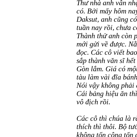
Thư nhà anh vẫn nhậ
có. Bởi mấy hôm nay
Daksut, anh cũng có
tuần nay rồi, chưa c
Thành thử anh còn ph
mới gửi về được. N
đọc. Các cô viết ba
sắp thành văn sĩ hết
Gòn lắm. Giá có một
tàu làm vài đĩa bánh
Nói vậy không phải 
Cái bảng hiệu ăn th
vô địch rồi.
Các cô thì chúa là r
thích thì thôi. Bộ t
không tốn công tốn 