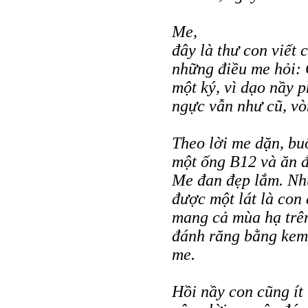
Me,
đây là thư con viết 
những điều me hỏi: 
một ký, vì dạo nầy p
ngực vẫn như cũ, vò
Theo lời me dặn, bu
một ống B12 và ăn đ
Me đan đẹp lắm. Nh
được một lát là con 
mang cả mùa hạ trên
đánh răng bằng kem
me.
Hồi nầy con cũng ít