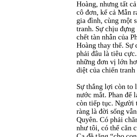
Hoàng, nhưng tất cả
cô đơn, kể cả Mẫn ra
gia đình, cùng một 
tranh. Sự chịu đựng 
chết tàn nhẫn của P
Hoàng thay thế. Sự 
phải đâu là tiêu cự
những đơn vị lớn hơn
diệt của chiến tranh
Sự thắng lợi còn to 
nước mắt. Phan để lạ
còn tiếp tục. Người 
ràng là đời sống vẫn
Quyên. Có phải chăn
như tôi, có thể căn 
Ca đề tặng “cho con 