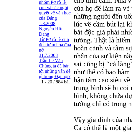
cho tình cảm. Nhà v
nhóm Pơ-rô-lê-
của họ để làm ra vẻ 
cun và các nghị
quyết về văn học
những người đến uố
của Đảng
lúc về cầm bút lại 
1.8.2008
Nguyễn Hữu
bắt độc giả phải nhi
Đang
tưởng. Thật là hiếm
Từ Pơ-rô-lê-cun
đến trăm hoa đua
hoàn cảnh và tâm sự
nở
nhân của sự kiện nầy
31.7.2008
Trần Lê Văn
sai cũng bị “cả làng
Chúng ta đã bàn
như thế có bao hàm 
tới những vấn đề
gì trong Đại hội?
bận tâm cao siêu về 
1 - 20 / 884 bài
trung bình sẽ bị coi
bình, không chứa đự
tưởng chỉ có trong n
Vậy gia đình của nh
Ca có thể là một gi