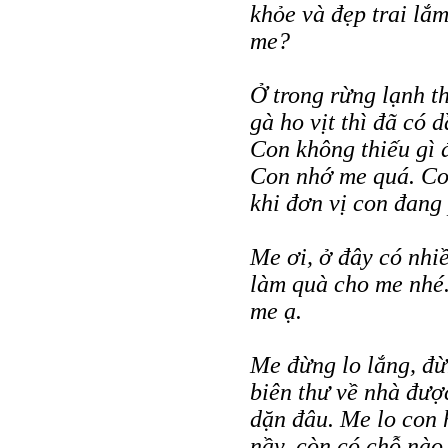
khỏe và đẹp trai lắ
me?
Ở trong rừng lạnh t
gà ho vịt thì đã có 
Con không thiếu gì 
Con nhớ me quá. Con
khi đơn vị con đang
Me ơi, ở đây có nhi
làm quà cho me nhé
me ạ.
Me đừng lo lắng, đừn
biên thư về nhà đư
dặn đâu. Me lo con h
nầy, còn có chỗ nào