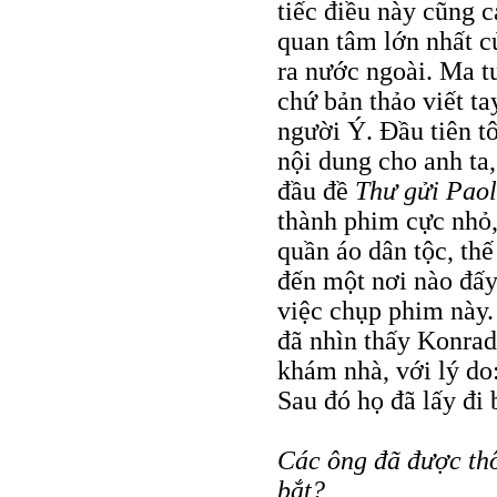
tiếc điều này cũng 
quan tâm lớn nhất c
ra nước ngoài. Ma t
chứ bản thảo viết ta
người Ý. Ðầu tiên t
nội dung cho anh ta,
đầu đề
Thư gửi Pao
thành phim cực nhỏ
quần áo dân tộc, th
đến một nơi nào đấ
việc chụp phim này.
đã nhìn thấy Konrad 
khám nhà, với lý do
Sau đó họ đã lấy đi 
Các ông đã được thô
bắt?