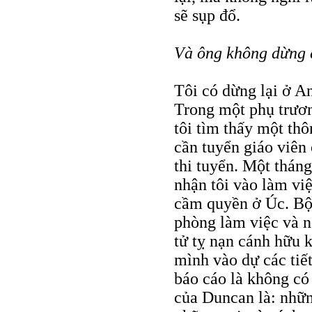
sẽ sụp đổ.
Và ông không dừng c
Tôi có dừng lại ở A
Trong một phụ trươn
tôi tìm thấy một thô
cần tuyển giáo viên
thi tuyển. Một tháng
nhận tôi vào làm vi
cầm quyền ở Úc. Bộ 
phòng làm việc và nó
tử tỵ nạn cánh hữu 
mình vào dự các tiế
báo cáo là không có
của Duncan là: nhữ