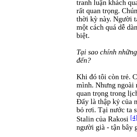
tranh luận khách qua
rất quan trọng. Chú
thời kỳ này. Người t
một cách quá dễ dàn
biệt.
Tại sao chính nhữn
đến?
Khi đó tôi còn trẻ. 
mình. Nhưng ngoài 
quan trọng trong lị
Ðấy là thập kỷ của
bỏ rơi. Tại nước ta 
[4
Stalin của Rakosi
người già - tận bây 