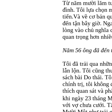
Từ năm mười lăm tuổ
đình. Tôi lựa chọn 
tiến.Và về cơ bản q
đến tận bây giờ. Nga
lòng vào chủ nghĩa c
quan trọng hơn nhiều
Năm 56 ông đã đến t
Tôi đã trải qua nhữ
lẫn lộn. Tôi cũng t
sách bài Do thái. Tô
chính trị, tôi không
thích quan sát và ph
khi ngày 23 tháng 
với vợ chưa cưới. Tấ
Mười Một như trải q