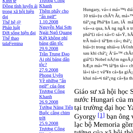
Trương Công
Kinh tế
Khanh
Đồng tính luyến ái
Hungary, vá»›i má»™t diá
Thêm phẩy cho
trong xã hội hiện
10 triá»‡u chÃºt Ã­t, má
“ẩn ngữ”
đại
1.10.2008
Thế hệ @
tiáº¿ng Pháº§n Lan, lÃ m
Nguyễn Mai Sơn
Pháp luật
vá»«a qua, hÃ ng ngÃ n 
Ngài Ngô Quang
Đời sống hiện đại
pháº£i rá»i xá»© sá»Ÿ, 
Kiệt không phỉ
Thể thao
trÃ­ tuá»‡ táº§m cá»¡ tháº
báng dân tộc
talaFemina
biá»‡t trong nhiá»u lÄ©n
29.9.2008
sau khi cháº¿ Ä‘á»™ chÃ
Trần Trung Đạo
Ai phỉ báng dân
giáº£i Nobel nÄƒm ngoÃ¡i,
tộc?
hÆ¡n má»™t láº§n tá»« chá
27.9.2008
lá»i tá»± váº¥n cá»§a giÃ
Phong Uyên
khai ná»•i tiáº¿ng cá»§a t
Về những “ẩn
ngữ” của ông
Giáo sư xã hội học 
Trương Công
Khanh
nước Hungari của mì
26.9.2008
tại trường đại học 
Tưởng Năng Tiến
Buộc cẳng chim
[1]
Gyorgy
bạn ông v
trời
lạc bộ Memoria gồm 
25.9.2008
Trương Công
tưởng của xã hội t