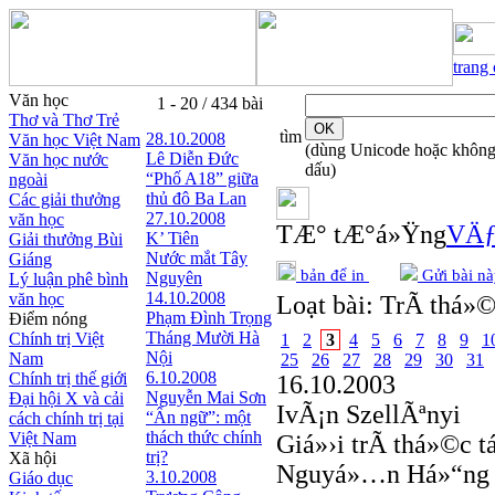
trang
Văn học
1 - 20 / 434 bài
Thơ và Thơ Trẻ
tìm
28.10.2008
Văn học Việt Nam
(dùng Unicode hoặc khôn
Lê Diễn Đức
Văn học nước
dấu)
“Phố A18” giữa
ngoài
thủ đô Ba Lan
Các giải thưởng
27.10.2008
văn học
TÆ° tÆ°á»Ÿng
VÄƒ
K’ Tiên
Giải thưởng Bùi
Nước mắt Tây
Giáng
bản để in
Gửi bài nà
Nguyên
Lý luận phê bình
14.10.2008
văn học
Loạt bài:
TrÃ­ thá»©
Phạm Đình Trọng
Điểm nóng
Tháng Mười Hà
Chính trị Việt
1
2
3
4
5
6
7
8
9
1
Nội
Nam
25
26
27
28
29
30
31
6.10.2008
Chính trị thế giới
16.10.2003
Nguyễn Mai Sơn
Đại hội X và cải
IvÃ¡n SzellÃªnyi
“Ẩn ngữ”: một
cách chính trị tại
thách thức chính
Việt Nam
Giá»›i trÃ­ thá»©c t
trị?
Xã hội
Nguyá»…n Há»“ng N
3.10.2008
Giáo dục