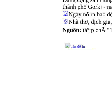
thành phố Gorkj - n
[5]
Ngày nổ ra bạo đ
[6]
Nhà thơ, dịch giả
Nguồn:
táº¡p chÃ­ "
bản để in