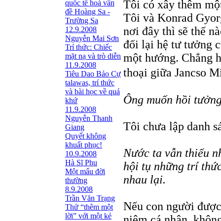
Tôi có xây thêm một
quốc tế hoá vấn
đề Hoàng Sa -
Tôi và Konrad Gyorg
Trường Sa
nơi đây thì sẽ thế 
12.9.2008
Nguyễn Mai Sơn
đối lại hệ tư tưởng 
Trí thức: Chiếc
một hướng. Chẳng hạ
mặt nạ và trò diễn
11.9.2008
thoại giữa Jancso M
Tiêu Dao Bảo Cự
talawas, trí thức
và bài học về quá
Ông muốn hồi tưởng 
khứ
11.9.2008
Nguyễn Thanh
Tôi chưa lập danh s
Giang
Quyết không
khuất phục!
Nước ta vẫn thiếu n
10.9.2008
Hà Sĩ Phu
hội tụ những trí th
Một mẩu đời
nhau lại.
thường
8.9.2008
Trần Văn Trạng
Nếu con người được
Thử “thêm một
lời” với một kẻ
niệm cá nhân, không