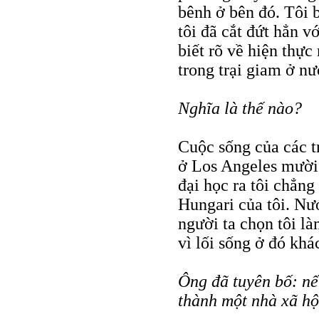
bênh ở bên đó. Tôi 
tôi đã cắt đứt hẳn v
biết rõ về hiện thự
trong trại giam ở n
Nghĩa là thế nào?
Cuộc sống của các t
ở Los Angeles mười
đại học ra tôi chẳng
Hungari của tôi. Nư
người ta chọn tôi l
vì lối sống ở đó khá
Ông đã tuyên bố: nếu
thành một nhà xã hộ