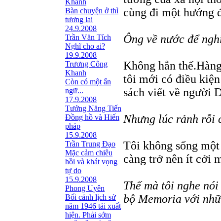
Khanh
cùng đi một hướng đ
Bàn chuyện ở thì
tương lai
24.9.2008
Ông về nước để ngh
Trần Văn Tích
Nghĩ cho ai?
19.9.2008
Không hẳn thế.Hàng 
Trương Công
Khanh
tôi mới có điều kiệ
Còn có một ẩn
sách viết về người 
ngữ...
17.9.2008
Tưởng Năng Tiến
Nhưng lúc rảnh rỗi 
Đồng hồ và Hiến
pháp
15.9.2008
Tôi không sống một 
Trần Trung Đạo
Mặc cảm chiêu
càng trở nên ít cởi 
hồi và khát vọng
tự do
15.9.2008
Thế mà tôi nghe nói
Phong Uyên
bộ Memoria với nhữ
Bối cảnh lịch sử
năm 1946 tái xuất
hiện. Phải sớm