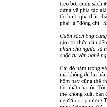
treo bởi cuốn sách
M
đứng về phía tác giả
tôi biết: quả thật c
phải là "đồng chí" S
Cuốn sách ông cùng
giới trí thức dẫn đế
phán chủ nghĩa xã h
cuộc tự vẫn nghề ng
Cái đó nằm trong ván
mà không để lại hậu 
hôm nay cũng thế thô
tốt nhất của tôi. Tô
thể không xuất bản 
người đọc phương Tâ
mục Zsigmond ở Cso