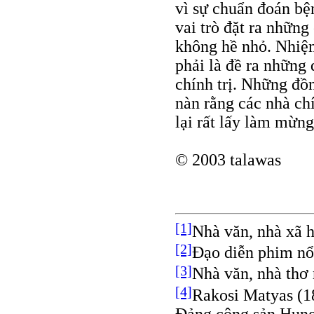
vì sự chuẩn đoán bệ
vai trò đặt ra nhữn
không hề nhỏ. Nhiệ
phải là đề ra những 
chính trị. Những đồ
nàn rằng các nhà ch
lại rất lấy làm mừng
© 2003 talawas
[1]
Nhà văn, nhà xã h
[2]
Đạo diễn phim nổ
[3]
Nhà văn, nhà thơ 
[4]
Rakosi Matyas (18
Ðảng cộng sản Hunga