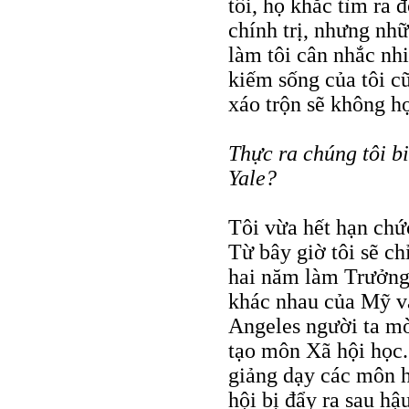
tôi, họ khắc tìm ra 
chính trị, nhưng n
làm tôi cân nhắc nh
kiếm sống của tôi cũ
xáo trộn sẽ không h
Thực ra chúng tôi bi
Yale?
Tôi vừa hết hạn chứ
Từ bây giờ tôi sẽ ch
hai năm làm Trưởng
khác nhau của Mỹ v
Angeles người ta mời
tạo môn Xã hội học. 
giảng dạy các môn h
hội bị đẩy ra sau h