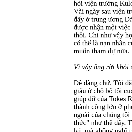
hỏi viện trưởng Kulc
Vài ngày sau viện t
đấy ở trung ương Đản
được nhận một việc 
thôi. Chỉ như vậy h
có thể là nạn nhân 
muốn tham dự nữa.
Vì vậy ông rời khỏi
Dễ dàng chứ. Tôi đã
giấu ở chỗ bố tôi c
giúp đỡ của Tokes R
thành công lớn ở p
ngoài của chúng tôi
thức" như thế đấy. T
lại, mà không nghĩ r