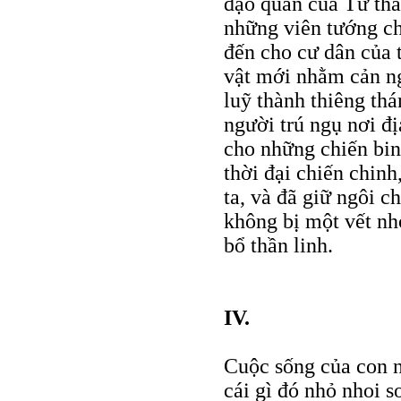
đạo quân của Tử thần
những viên tướng c
đến cho cư dân của
vật mới nhằm cản n
luỹ thành thiêng th
người trú ngụ nơi đị
cho những chiến bin
thời đại chiến chinh
ta, và đã giữ ngôi 
không bị một vết nh
bổ thần linh.
IV.
Cuộc sống của con n
cái gì đó nhỏ nhoi 