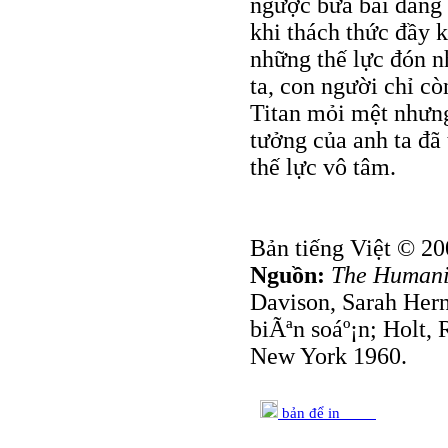
ngược bừa bãi đang 
khi thách thức đầy k
những thế lực đón nh
ta, con người chỉ c
Titan mỏi mệt nhưng 
tưởng của anh ta đã
thế lực vô tâm.
Bản tiếng Việt © 20
Nguồn:
The Humanit
Davison, Sarah Hern
biÃªn soáº¡n; Holt, 
New York 1960.
bản để in