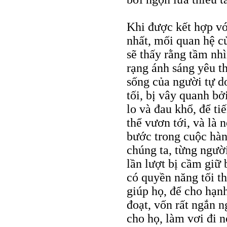
Khi được kết hợp v
nhất, mối quan hệ củ
sẽ thấy rằng tầm nh
rạng ánh sáng yêu t
sống của người tự d
tối, bị vây quanh bở
lo và đau khổ, để ti
thể vươn tới, và là 
bước trong cuộc hàn
chúng ta, từng người
lần lượt bị cầm giữ 
có quyền năng tối t
giúp họ, để cho hạn
đoạt, vốn rất ngắn n
cho họ, làm vơi đi 