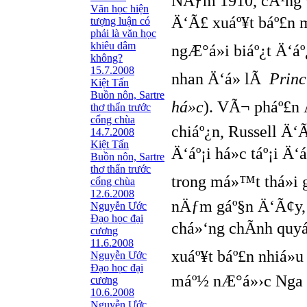
NÄƒm 1910, cÃ¹ng v
Văn học hiện
Ä‘Ã£ xuáº¥t báº£n
tượng luận có
phải là văn học
khiêu dâm
ngÆ°á»i biáº¿t Ä‘á
không?
15.7.2008
nhan Ä‘á» lÃ
Princ
Kiệt Tấn
Buồn nôn, Sartre
há»c
). VÃ¬ pháº£n 
thơ thẩn trước
cổng chùa
chiáº¿n, Russell Ä‘Ã
14.7.2008
Kiệt Tấn
Ä‘áº¡i há»c táº¡i 
Buồn nôn, Sartre
thơ thẩn trước
trong má»™t thá»i 
cổng chùa
12.6.2008
nÄƒm gáº§n Ä‘Ã¢y,
Nguyễn Ước
Ðạo học đại
chá»‘ng chÃ­nh quy
cương
11.6.2008
xuáº¥t báº£n nhiá»u
Nguyễn Ước
Ðạo học đại
máº½ nÆ°á»›c Nga 
cương
10.6.2008
Nguyễn Ước