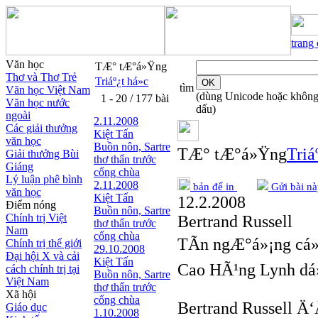
trang
Văn học
TÆ° tÆ°á»Ÿng
Thơ và Thơ Trẻ
Triáº¿t há»c
tìm
Văn học Việt Nam
(dùng Unicode hoặc khôn
1 - 20 / 177 bài
Văn học nước
dấu)
ngoài
2.11.2008
Các giải thưởng
Kiệt Tấn
văn học
Buồn nôn, Sartre
TÆ° tÆ°á»Ÿng
Triá
Giải thưởng Bùi
thơ thẩn trước
Giáng
cổng chùa
Lý luận phê bình
2.11.2008
bản để in
Gửi bài nà
văn học
Kiệt Tấn
12.2.2008
Điểm nóng
Buồn nôn, Sartre
Chính trị Việt
Bertrand Russell
thơ thẩn trước
Nam
cổng chùa
TÃ­n ngÆ°á»¡ng cá»
Chính trị thế giới
29.10.2008
Đại hội X và cải
Kiệt Tấn
Cao HÃ¹ng Lynh dá
cách chính trị tại
Buồn nôn, Sartre
Việt Nam
thơ thẩn trước
Xã hội
cổng chùa
Bertrand Russell 
Giáo dục
1.10.2008