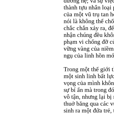
dương hệ; và sự việ
thành tựu nhân loại
của một vũ trụ tan h
nói là không thể chố
chắc chắn xảy ra, đế
nhận chúng đều khô
phạm vi chống đỡ củ
vững vàng của niềm t
ngụ của linh hồn mớ
Trong một thế giới 
một sinh linh bất lự
vọng của mình không
sự bí ẩn mà trong đó
vô tận, nhưng lại b
thuở băng qua các v
sinh ra một đứa trẻ,