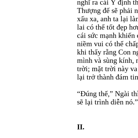
nghĩ ra cái Ý định t
Thượng đế sẽ phải n
xấu xa, anh ta lại l
lai có thể tốt đẹp h
cái sức mạnh khiến 
niềm vui có thể ch
khi thấy rằng Con n
mình và sùng kính, 
trời; mặt trời này v
lại trở thành đám ti
“Đúng thế,” Ngài thì
sẽ lại trình diễn nó.”
II.