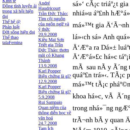
Kinh tế
sá»‘ cÃ¡c triáº¿t g
André
Đồng tính luyến ái
Haudricourt
trong xã hội hiện
nhiá»u áº£nh hÆ°á
Trần Đức Thảo:
đại
Tìm cội nguồn
Thế hệ @
má»™t gia Ä‘Ã¬nh c
của ngôn ngữ và
Pháp luật
ý thức
Đời sống hiện đại
20.9.2008
lá»‹ch sá»­ Anh quá
Thể thao
Kiều Mai Sơn
talaFemina
Triết gia Trần
Ä‘Æ°a ra Dá»± luáº­
Ðức Thảo: thơm
mãi cỏ Khang
Ä‘Æ°á»£c há»c táº¡
Thành
13.9.2008
mÃ sau nÃ y Ã´ng t
Karl Popper
quáº£n trá»‹. TÃ¡c
Biện chứng là gì?
12.9.2008
má»™t tÃ¡c pháº©m vi
Karl Popper
Biện chứng là gì?
khoa há»c, vÃ Ã´
5.9.2008
Rui Sampaio
trong nhá»¯ng ngÆ°á
Quan niệm của
thông diễn học về
văn hoá
trÃ¬nh bÃ y quan Ä‘i
24.7.2008
Tam Ích