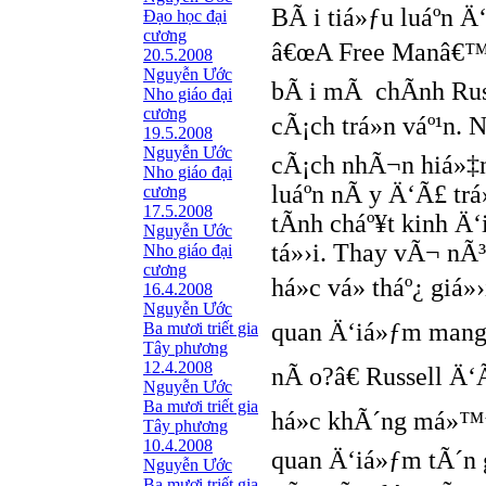
BÃ i tiá»ƒu luáº­n 
Ðạo học đại
cương
â€œA Free Manâ€™s
20.5.2008
Nguyễn Ước
bÃ i mÃ chÃ­nh Rus
Nho giáo đại
cương
cÃ¡ch trá»n váº¹n
19.5.2008
Nguyễn Ước
cÃ¡ch nhÃ¬n hiá»‡n
Nho giáo đại
luáº­n nÃ y Ä‘Ã£ t
cương
17.5.2008
tÃ­nh cháº¥t kinh 
Nguyễn Ước
tá»›i. Thay vÃ¬ n
Nho giáo đại
cương
há»c vá» tháº¿ giá
16.4.2008
Nguyễn Ước
quan Ä‘iá»ƒm mang t
Ba mươi triết gia
Tây phương
12.4.2008
nÃ o?â€ Russell Ä‘
Nguyễn Ước
Ba mươi triết gia
há»c khÃ´ng má»™t c
Tây phương
10.4.2008
quan Ä‘iá»ƒm tÃ´n g
Nguyễn Ước
Ba mươi triết gia