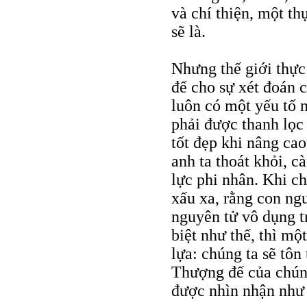
và chí thiện, một th
sẽ là.
Nhưng thế giới thực 
để cho sự xét đoán c
luôn có một yếu tố 
phải được thanh lọc 
tốt đẹp khi nâng ca
anh ta thoát khỏi, c
lực phi nhân. Khi c
xấu xa, rằng con ngư
nguyên tử vô dụng t
biệt như thế, thì mộ
lựa: chúng ta sẽ tôn
Thượng đế của chúng
được nhìn nhận như 