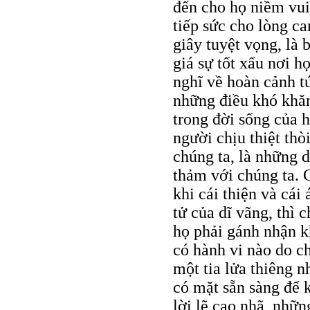
đến cho họ niềm vui 
tiếp sức cho lòng c
giây tuyệt vọng, là
giá sự tốt xấu nơi h
nghĩ về hoàn cảnh t
những điều khó khăn
trong đời sống của 
người chịu thiệt th
chúng ta, là những 
thảm với chúng ta. C
khi cái thiện và cái
tử của dĩ vãng, thì 
họ phải gánh nhận k
có hành vi nào do c
một tia lửa thiêng nh
có mặt sẵn sàng để k
lời lẽ cao nhã, nhữ