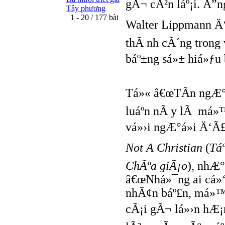
gÃ¬ cÃ²n láº¡i. Ã”
Tây phương
1 - 20 / 177 bài
Walter Lippmann Ä‘á
thÃ nh cÃ´ng trong 
báº±ng sá»± hiá»ƒu 
Tá»« â€œTÃ­n ngÆ°á»
luáº­n nÃ y lÃ má»
vá»›i ngÆ°á»i Ä‘Ã
Not A Christian
(
Táº
ChÃºa giÃ¡o
), nhÆ°
â€œNhá»¯ng ai cá»‘
nhÃ¢n báº£n, má»™t
cÃ¡i gÃ¬ lá»›n hÆ¡n