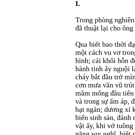
I.
Trong phòng nghiên 
đã thuật lại cho ông
Qua biết bao thời đ
một cách vu vơ tron
hình; cái khối hỗn đ
hành tinh ấy nguội 
cháy bắt đầu trở mì
cơn mưa vần vũ trút 
mầm mống đầu tiên c
và trong sự ấm áp, 
bạt ngàn; dương xỉ 
biển sinh sản, đánh 
vật ấy, khi vở tuồn
năng suy nghĩ, biết 