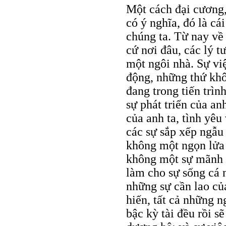
Một cách đại cương,
có ý nghĩa, đó là cá
chúng ta. Từ nay về 
cứ nơi đâu, các lý 
một ngôi nhà. Sự vi
động, những thứ khô
đang trong tiến trìn
sự phát triển của an
của anh ta, tình yêu
các sự sắp xếp ngẫu
không một ngọn lửa 
không một sự mãnh l
làm cho sự sống cá 
những sự cần lao của
hiến, tất cả những n
bậc kỳ tài đều rồi sẽ