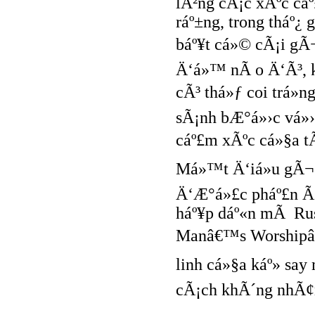
lÃ²ng cÃ¡c xÃºc cá
ráº±ng, trong tháº¿ 
báº¥t cá»© cÃ¡i gÃ
Ä‘á»™ nÃ o Ä‘Ã³, k
cÃ³ thá»ƒ coi trá»n
sÃ¡nh bÆ°á»›c vá»›
cáº£m xÃºc cá»§a tÃ
Má»™t Ä‘iá»u gÃ¬ 
Ä‘Æ°á»£c pháº£n Ã¡
háº¥p dáº«n mÃ Ru
Manâ€™s Worshipâ€
linh cá»§a káº» sa
cÃ¡ch khÃ´ng nhÃ¢