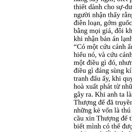
thiết dành cho sự-đ
người nhận thấy rằng
điên loạn, gớm guốc 
bằng mọi giá, đôi k
khi nhận bản án lạn
“Có một cứu cánh ẩn
hiểu nó, và cứu cánh
một điều gì đó, nhưn
điều gì đáng sùng k
tranh đấu ấy, khi qu
hoà xuất phát từ nh
gây ra. Khi anh ta 
Thượng đế đã truyền 
những kẻ vốn là thú 
cầu xin Thượng đế t
biết mình có thể đượ