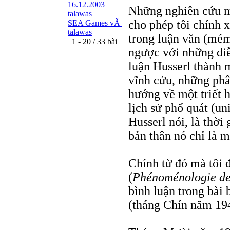
16.12.2003
Những nghiên cứu m
talawas
cho phép tôi chính 
SEA Games vÃ
talawas
trong luận văn (mémo
1 - 20 / 33 bài
ngược với những diễ
luận Husserl thành 
vĩnh cửu, những phân
hướng về một triết h
lịch sử phổ quát (uni
Husserl nói, là thời
bản thân nó chỉ là m
Chính từ đó mà tôi 
(
Phénoménologie de 
bình luận trong bài
(tháng Chín năm 19