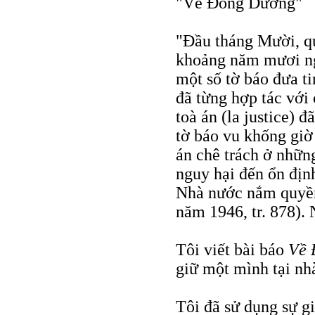
"Về Đông Dương"
"Đầu tháng Mười, quâ
khoảng năm mươi ng
một số tờ báo đưa t
đã từng hợp tác với
toà án (la justice) 
tờ báo vu khống giờ 
án chê trách ở nhữn
nguy hại đến ổn địn
Nhà nước nắm quyề
năm 1946, tr. 878).
Tôi viết bài báo
Về 
giữ một mình tại nhà
Tôi đã sử dụng sự giả