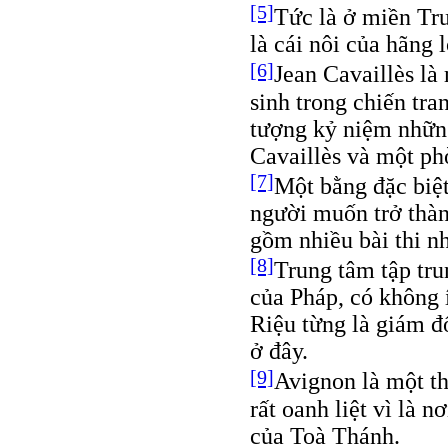
[5]
Tức là ở miền Tru
là cái nôi của hãng 
[6]
Jean Cavaillès là
sinh trong chiến tra
tượng kỷ niệm những
Cavaillès và một ph
[7]
Một bằng đặc biệ
người muốn trở thành
gồm nhiều bài thi nh
[8]
Trung tâm tập tru
của Pháp, có không 
Riệu từng là giám đố
ở đây.
[9]
Avignon là một th
rất oanh liệt vì là n
của Toà Thánh.