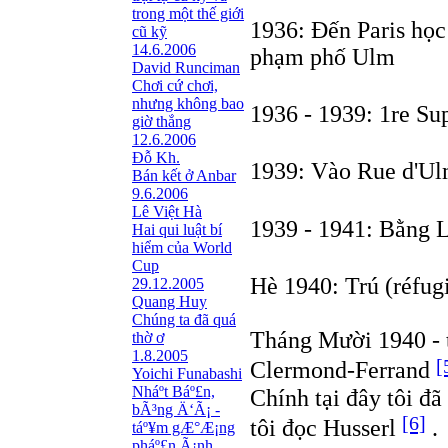
trong một thế giới
1936: Đến Paris học
cũ kỹ
14.6.2006
phạm phố Ulm
David Runciman
Chơi cứ chơi,
nhưng không bao
1936 - 1939: 1re Su
giờ thắng
12.6.2006
Đỗ Kh.
1939: Vào Rue d'U
Bán kết ở Anbar
9.6.2006
Lê Việt Hà
1939 - 1941: Bằng L
Hai qui luật bí
hiểm của World
Cup
Hè 1940: Trú (réfug
29.12.2005
Quang Huy
Chúng ta đã quá
Tháng Mười 1940 - 
thờ ơ
1.8.2005
[
Clermond-Ferrand
Yoichi Funabashi
Nháº­t Báº£n,
Chính tại đây tôi đ
bÃ³ng Ä‘Ã¡ -
[6]
tôi đọc Husserl
.
táº¥m gÆ°Æ¡ng
pháº£n Ã¡nh