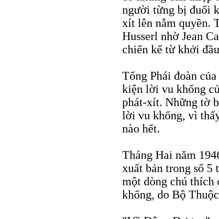
người từng bị đuổi 
xít lên nắm quyền. 
Husserl nhờ Jean Ca
chiến kể từ khởi đầ
Tổng Phái đoàn của
kiện lời vu khống c
phát-xít. Những tờ 
lời vu khống, vì th
nào hết.
Tháng Hai năm 194
xuất bản trong số 5 
một dòng chú thích 
khống, do Bộ Thuộc 