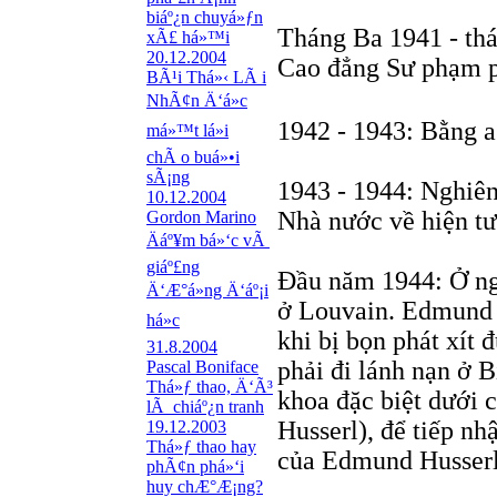
biáº¿n chuyá»ƒn
Tháng Ba 1941 - thá
xÃ£ há»™i
20.12.2004
Cao đẳng Sư phạm 
BÃ¹i Thá»‹ LÃ i
NhÃ¢n Ä‘á»c
1942 - 1943: Bằng a
má»™t lá»i
chÃ o buá»•i
sÃ¡ng
1943 - 1944: Nghiên
10.12.2004
Nhà nước về hiện tư
Gordon Marino
Äáº¥m bá»‘c vÃ
giáº£ng
Đầu năm 1944: Ở ngắ
Ä‘Æ°á»ng Ä‘áº¡i
ở Louvain. Edmund 
há»c
khi bị bọn phát xít 
31.8.2004
phải đi lánh nạn ở B
Pascal Boniface
Thá»ƒ thao, Ä‘Ã³
khoa đặc biệt dưới c
lÃ chiáº¿n tranh
Husserl), để tiếp nh
19.12.2003
Thá»ƒ thao hay
của Edmund Husserl
phÃ¢n phá»‘i
huy chÆ°Æ¡ng?