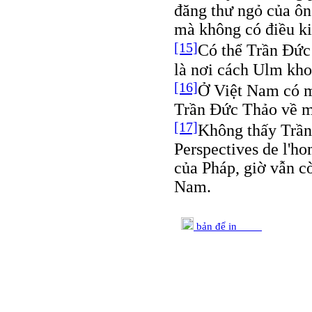
đăng thư ngỏ của ô
mà không có điều kiệ
[15]
Có thể Trần Đức
là nơi cách Ulm kho
[16]
Ở Việt Nam có m
Trần Đức Thảo về môn
[17]
Không thấy Trần
Perspectives de l'h
của Pháp, giờ vẫn c
Nam.
bản để in