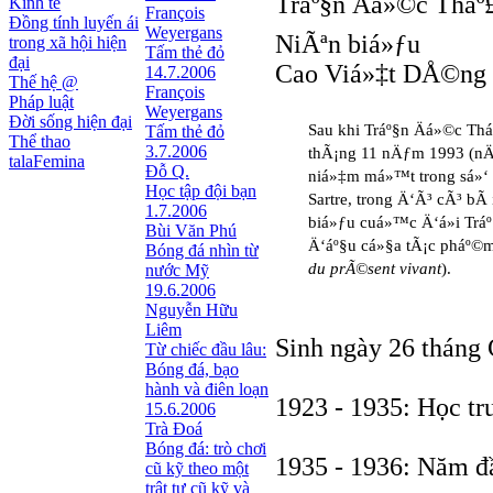
Tráº§n Äá»©c Tháº
Kinh tế
François
Đồng tính luyến ái
Weyergans
NiÃªn biá»ƒu
trong xã hội hiện
Tấm thẻ đỏ
đại
Cao Viá»‡t DÅ©ng 
14.7.2006
Thế hệ @
François
Pháp luật
Weyergans
Đời sống hiện đại
Sau khi Tráº§n Äá»©c Thá
Tấm thẻ đỏ
Thể thao
3.7.2006
thÃ¡ng 11 nÄƒm 1993 (nÄ
talaFemina
Đỗ Q.
niá»‡m má»™t trong sá»‘ ráº
Học tập đội bạn
Sartre, trong Ä‘Ã³ cÃ³ bÃ 
1.7.2006
biá»ƒu cuá»™c Ä‘á»i Trá
Bùi Văn Phú
Ä‘áº§u cá»§a tÃ¡c pháº©
Bóng đá nhìn từ
du prÃ©sent vivant
).
nước Mỹ
19.6.2006
Nguyễn Hữu
Liêm
Sinh ngày 26 tháng
Từ chiếc đầu lâu:
Bóng đá, bạo
hành và điên loạn
1923 - 1935: Học tr
15.6.2006
Trà Đoá
Bóng đá: trò chơi
1935 - 1936: Năm đầ
cũ kỹ theo một
trật tự cũ kỹ và