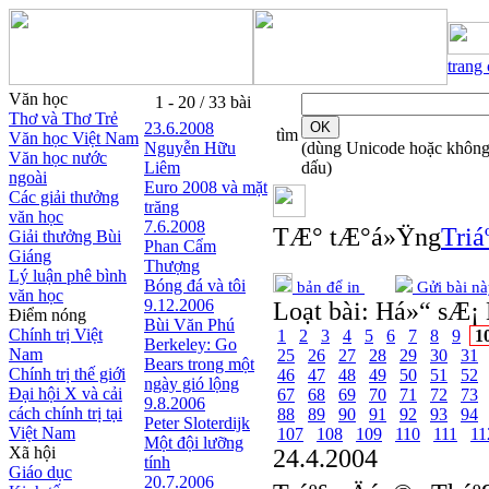
trang
Văn học
1 - 20 / 33 bài
Thơ và Thơ Trẻ
23.6.2008
tìm
Văn học Việt Nam
Nguyễn Hữu
(dùng Unicode hoặc khôn
Văn học nước
Liêm
dấu)
ngoài
Euro 2008 và mặt
Các giải thưởng
trăng
văn học
7.6.2008
TÆ° tÆ°á»Ÿng
Triá
Giải thưởng Bùi
Phan Cẩm
Giáng
Thượng
Lý luận phê bình
Bóng đá và tôi
bản để in
Gửi bài nà
văn học
9.12.2006
Loạt bài:
Há»“ sÆ¡ 
Điểm nóng
Bùi Văn Phú
Chính trị Việt
1
2
3
4
5
6
7
8
9
1
Berkeley: Go
Nam
25
26
27
28
29
30
31
Bears trong một
Chính trị thế giới
46
47
48
49
50
51
52
ngày gió lộng
Đại hội X và cải
67
68
69
70
71
72
73
9.8.2006
cách chính trị tại
88
89
90
91
92
93
94
Peter Sloterdijk
Việt Nam
107
108
109
110
111
11
Một đội lưỡng
Xã hội
24.4.2004
tính
Giáo dục
20.7.2006