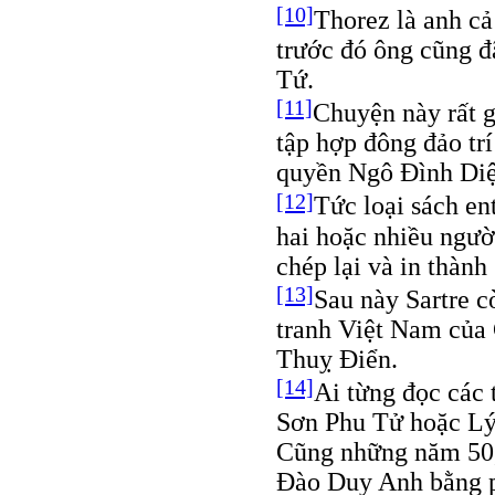
[10]
Thorez là anh c
trước đó ông cũng 
Tứ.
[11]
Chuyện này rất 
tập hợp đông đảo trí
quyền Ngô Đình Di
[12]
Tức loại sách en
hai hoặc nhiều ngườ
chép lại và in thành
[13]
Sau này Sartre c
tranh Việt Nam của 
Thuỵ Điển.
[14]
Ai từng đọc các
Sơn Phu Tử hoặc Lý
Cũng những năm 50, 
Đào Duy Anh bằng p