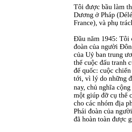
Tôi được bầu làm t
Dương ở Pháp (Délég
France), và phụ trác
Đầu năm 1945: Tôi 
đoàn của người Đông
của Uỷ ban trung ươ
thể cuộc đấu tranh 
đế quốc: cuộc chiến
tới, vì lý do những 
nay, chủ nghĩa cộng
một giúp đỡ cụ thể 
cho các nhóm địa p
Phái đoàn của ngườ
đã hoàn toàn được g