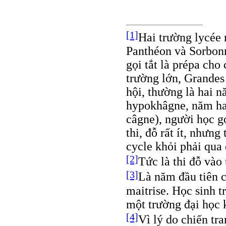
[1]
Hai trường lycée 
Panthéon và Sorbonn
gọi tắt là prépa cho
trường lớn, Grandes
hội, thường là hai n
hypokhâgne, năm hai
câgne), người học g
thi, đỗ rất ít, nhưn
cycle khỏi phải qua
[2]
Tức là thi đỗ và
[3]
Là năm đầu tiên c
maitrise. Học sinh 
một trường đại học 
[4]
Vì lý do chiến tr