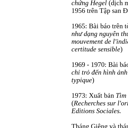
chứng Hegel
(dịch m
1956 trên Tập san Đ
1965: Bài báo trên 
như dạng nguyên th
mouvement de l'indi
certitude sensible
)
1969 - 1970: Bài bá
chỉ trỏ đến hình ảnh
typique
)
1973: Xuất bản
Tìm 
(
Recherches sur l'or
Editions Sociales.
Tháng Giêng và thá