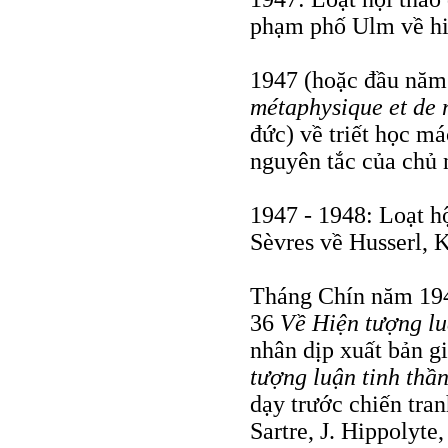
phạm phố Ulm về hiệ
1947 (hoặc đầu năm
métaphysique et de 
đức) về triết học mác
nguyên tắc của chủ n
1947 - 1948: Loạt h
Sèvres về Husserl, 
Tháng Chín năm 194
36
Về Hiện tượng lu
nhân dịp xuất bản g
tượng luận tinh thầ
dạy trước chiến tran
Sartre, J. Hippolyte