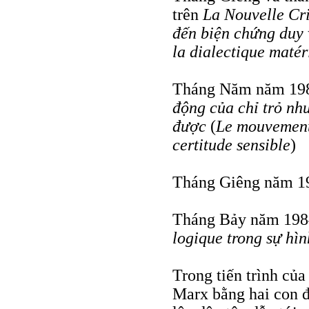
trên
La Nouvelle Cri
đến biện chứng duy 
la dialectique matér
Tháng Năm năm 1981
động của chỉ trỏ nh
được
(
Le mouvement 
certitude sensible
)
Tháng Giêng năm 198
Tháng Bảy năm 1984
logique trong sự hì
Trong tiến trình của
Marx bằng hai con đ