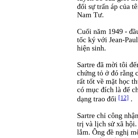
đối sự trấn áp của t
Nam Tư.
Cuối năm 1949 - đầ
tốc ký với Jean-Pau
hiện sinh.
Sartre đã mời tôi đ
chứng tỏ ở đó rằng c
rất tốt về mặt học t
có mục đích là để c
[12]
dạng trao đổi
.
Sartre chỉ công nhậ
trị và lịch sử xã hộ
lắm. Ông đề nghị một