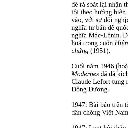
để rà soát lại nhận 
tôi theo hướng hiện
vào, với sự đối nghị
nghĩa tư bản đế quố
nghĩa Mác-Lênin. Đ
hoá trong cuốn
Hiện
chứng
(1951).
Cuối năm 1946 (hoặ
Modernes
đã đả kích
Claude Lefort tung 
Đông Dương.
1947: Bài báo trên 
dân chống Việt Nam
1947: Loạt hội thảo