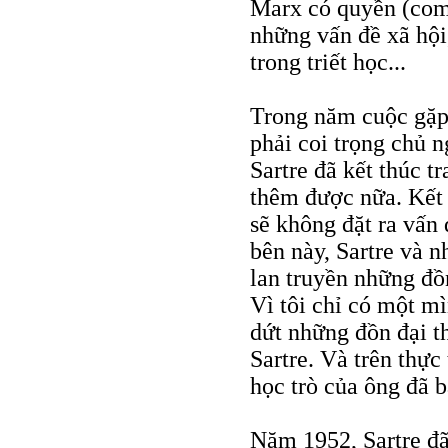
Marx có quyền (com
những vấn đề xã hội,
trong triết học...
Trong năm cuộc gặp 
phải coi trọng chủ n
Sartre đã kết thúc t
thêm được nữa. Kết l
sẽ không đặt ra vấn 
bên này, Sartre và n
lan truyền những đồn
Vì tôi chỉ có một m
dứt những đồn đại t
Sartre. Và trên thực
học trò của ông đã b
Năm 1952, Sartre đã