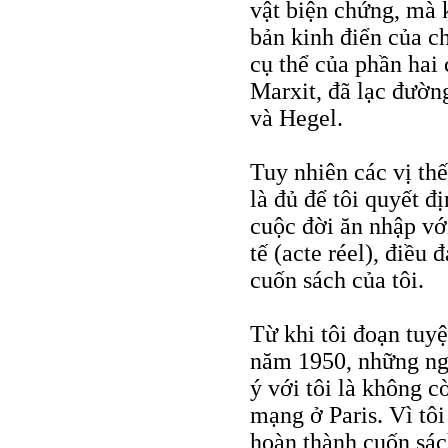
vật biện chứng, mà 
bản kinh điển của c
cụ thể của phần hai
Marxit, đã lạc đườn
và Hegel.
Tuy nhiên các vị th
là đủ để tôi quyết đ
cuộc đời ăn nhập với
tế (acte réel), điều 
cuốn sách của tôi.
Từ khi tôi đoạn tuy
năm 1950, những ngư
ý với tôi là không 
mạng ở Paris. Vì tôi
hoàn thành cuốn sác