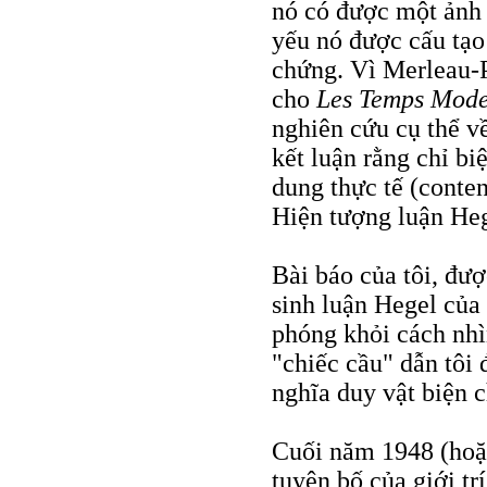
nó có được một ảnh 
yếu nó được cấu tạo
chứng. Vì Merleau-P
cho
Les Temps Mode
nghiên cứu cụ thể v
kết luận rằng chỉ b
dung thực tế (conten
Hiện tượng luận Heg
Bài báo của tôi, đượ
sinh luận Hegel của 
phóng khỏi cách nhì
"chiếc cầu" dẫn tôi 
nghĩa duy vật biện 
Cuối năm 1948 (hoặc
tuyên bố của giới tr