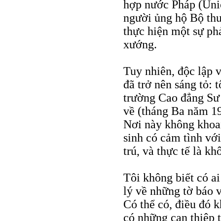
hợp nước Pháp (Unio
người ủng hộ Bộ thu
thực hiện một sự ph
xướng.
Tuy nhiên, độc lập v
đã trở nên sáng tỏ: t
trường Cao đẳng Sư 
về (tháng Ba năm 19
Nơi này không khoa
sinh có cảm tình vớ
trú, và thực tế là k
Tôi không biết có a
lý về những tờ báo v
Có thể có, điều đó k
có những can thiệp t