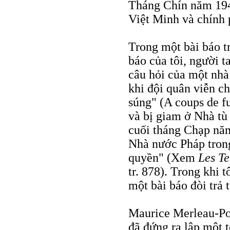
Tháng Chín năm 194
Việt Minh và chính 
Trong một bài báo t
báo của tôi, người ta
câu hỏi của một nhà
khi đội quân viễn ch
súng" (A coups de fus
và bị giam ở Nhà tù
cuối tháng Chạp năm
Nhà nước Pháp tron
quyền" (Xem
Les T
tr. 878). Trong khi 
một bài báo đòi trả t
Maurice Merleau-Pon
đã đứng ra lập một t