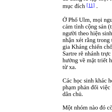
[11]
mục đích
.
Ở Phố Ulm, mọi ngườ
cảm tình cộng sản (
người theo hiện sinh
nhận xét rằng tron
gia Kháng chiến chố
Sartre rẽ nhánh trực
hưởng về mặt triết 
từ xa.
Các học sinh khác h
phạm phản đối việc b
dân chủ.
Một nhóm nào đó còn