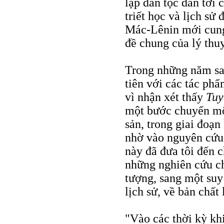
lập dân tộc dẫn tới 
triết học và lịch sử 
Mác-Lênin mới cung
đề chung của lý thu
Trong những năm sau
tiên với các tác ph
vì nhận xét thấy
Tuy
một bước chuyển một
sản, trong giai đoạ
nhờ vào nguyên cứu 
này đã đưa tôi đến 
những nghiên cứu ch
tượng, sang một suy
lịch sử, về bản chất
"Vào các thời kỳ khi