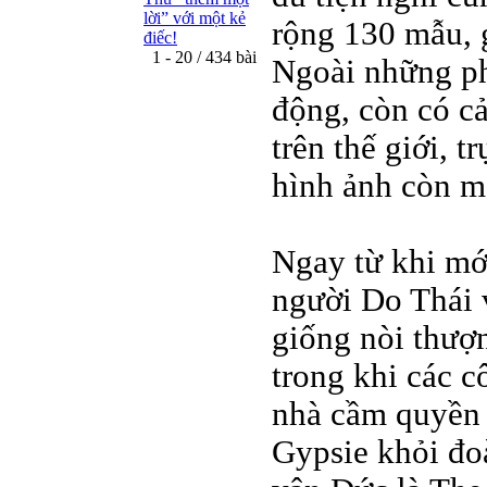
lời” với một kẻ
rộng 130 mẫu, 
điếc!
1 - 20 / 434 bài
Ngoài những ph
động, còn có cả
trên thế giới, t
hình ảnh còn m
Ngay từ khi mới
người Do Thái v
giống nòi thượ
trong khi các c
nhà cầm quyền Q
Gypsie khỏi đo