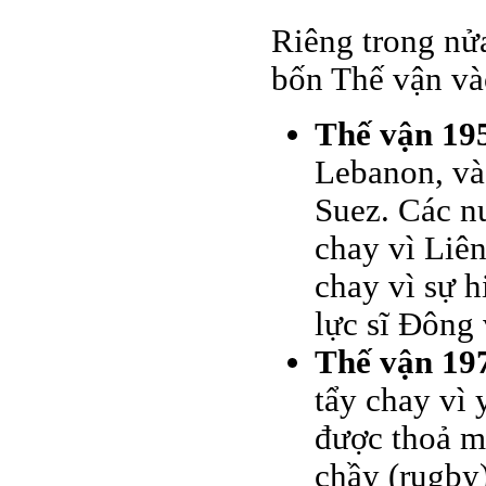
Riêng trong nửa
bốn Thế vận và
Thế vận 195
Lebanon, và
Suez. Các n
chay vì Liê
chay vì sự h
lực sĩ Đông
Thế vận 197
tẩy chay vì
được thoả m
chầy (rugby