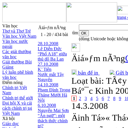
trang
Văn học
Äiá»ƒm nÃ³ng
Thơ và Thơ Trẻ
tìm
1 - 20 / 434 bài
Văn học Việt Nam
(dùng Unicode hoặc không
Văn học nước
28.10.2008
ngoài
Lê Diễn Đức
Các giải thưởng
“Phố A18” giữa
Äiá»ƒm nÃ³ng
văn học
thủ đô Ba Lan
Giải thưởng Bùi
27.10.2008
Giáng
K’ Tiên
Lý luận phê bình
bản để in
Gửi b
Nước mắt Tây
văn học
Loạt bài:
TÃ¢y 
Nguyên
Điểm nóng
14.10.2008
Chính trị Việt
Báº¯c Kinh 20
Phạm Đình Trọng
Nam
Tháng Mười Hà
Chính trị thế giới
1
2
3
4
5
6
7
8
9
1
Nội
Đại hội X và cải
14.3.2008
6.10.2008
cách chính trị tại
Nguyễn Mai Sơn
Việt Nam
Äinh Tá»« Th
“Ẩn ngữ”: một
Xã hội
thách thức chính
Giáo dục
trị?