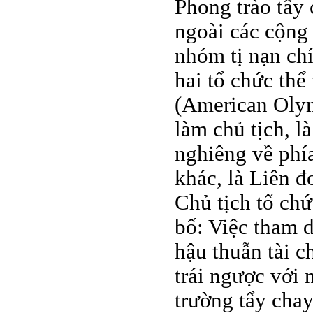
Phong trào tẩy
ngoài các cộng
nhóm tị nạn chí
hai tổ chức thể
(American Olym
làm chủ tịch, 
nghiêng về phía
khác, là Liên đ
Chủ tịch tổ ch
bố: Việc tham 
hậu thuẫn tài c
trái ngược với 
trường tẩy cha