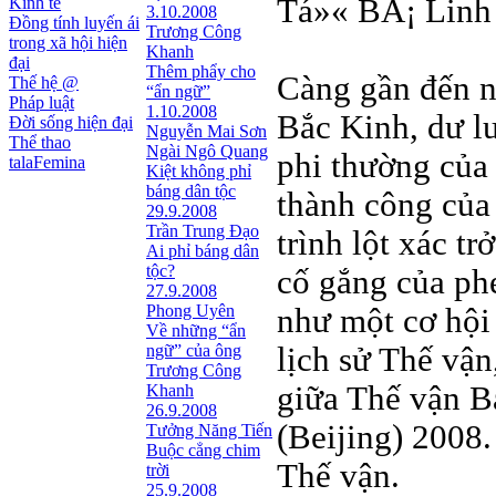
Tá»« BÃ¡ Linh
Kinh tế
3.10.2008
Đồng tính luyến ái
Trương Công
trong xã hội hiện
Khanh
đại
Thêm phẩy cho
Càng gần đến n
Thế hệ @
“ẩn ngữ”
Pháp luật
1.10.2008
Bắc Kinh, dư l
Đời sống hiện đại
Nguyễn Mai Sơn
Thể thao
Ngài Ngô Quang
phi thường của
talaFemina
Kiệt không phỉ
báng dân tộc
thành công của
29.9.2008
Trần Trung Đạo
trình lột xác t
Ai phỉ báng dân
tộc?
cố gắng của ph
27.9.2008
Phong Uyên
như một cơ hội
Về những “ẩn
ngữ” của ông
lịch sử Thế vậ
Trương Công
giữa Thế vận B
Khanh
26.9.2008
(Beijing) 2008.
Tưởng Năng Tiến
Buộc cẳng chim
Thế vận.
trời
25.9.2008