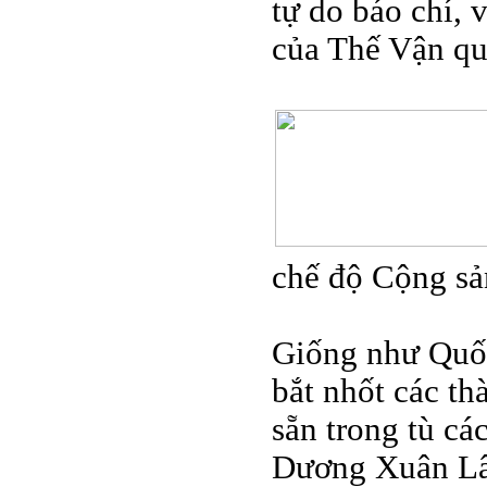
tự do báo chí, 
của Thế Vận quố
chế độ Cộng sả
Giống như Quốc
bắt nhốt các t
sẵn trong tù c
Dương Xuân Lâm