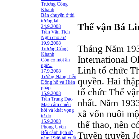
Trương Công
Khanh
Bàn chuyện ở thì
tương lai
Thế vận Bá Li
24.9.2008
Trần Văn Tích
Nghĩ cho ai?
19.9.2008
Tháng Năm 1931
Trương Công
Khanh
International 
Còn có một ẩn
ngữ...
Linh tổ chức T
17.9.2008
Tưởng Năng Tiến
quyền. Hai thậ
Đồng hồ và Hiến
pháp
tổ chức Thế vậ
15.9.2008
Trần Trung Đạo
nhất. Năm 1933,
Mặc cảm chiêu
hồi và khát vọng
xã vốn nuôi mộ
tự do
15.9.2008
thể thao, nên c
Phong Uyên
Bối cảnh lịch sử
Tuyên truyền J
năm 1946 tái xuất