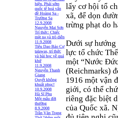
hiện. Phải sớm
lấy cơ hội tổ 
quốc tế hoá vấn
đề Hoàng Sa -
xã, để dọn đườn
Trường Sa
trừng phạt do h
12.9.2008
Nguyễn Mai Sơn
Trí thức: Chiếc
mặt nạ và trò diễn
Dưới sự hướng 
11.9.2008
Tiêu Dao Bảo Cự
lực tổ chức Th
talawas, trí thức
và bài học về quá
một “Nước Đức 
khứ
11.9.2008
(Reichmarks) để
Nguyễn Thanh
Giang
1916 một vận đ
Quyết không
khuất phục!
giới, có thể c
10.9.2008
Hà Sĩ Phu
riêng đặc biệt 
Một mẩu đời
thường
của Quốc xã. Ng
8.9.2008
Trần Văn Trạng
đủ tiện nghi cũ
Thử “thêm một