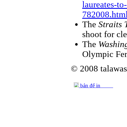
laureates-to
782008.htm
The
Straits 
shoot for cl
The
Washing
Olympic Fer
© 2008 talawas
bản để in