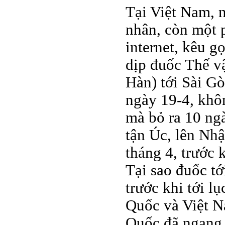
Tại Việt Nam, n
nhân, còn một p
internet, kêu g
dịp đuốc Thế v
Hàn) tới Sài G
ngày 19-4, khô
mà bỏ ra 10 n
tận Úc, lên Nhậ
tháng 4, trước
Tại sao đuốc t
trước khi tới 
Quốc và Việt N
Quốc đã ngang 