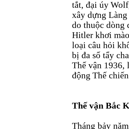
tắt, đại úy Wol
xây dựng Làng T
do thuộc dòng 
Hitler khơi mà
loại câu hỏi kh
bị đa số tẩy ch
Thế vận 1936, l
động Thế chiến
Thế vận Bắc K
Tháng bảy năm 