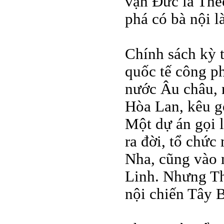
vận Đức là The
phá có bà nội l
Chính sách kỳ 
quốc tế công ph
nước Âu châu, 
Hòa Lan, kêu g
Một dự án gọi 
ra đời, tổ chức
Nha, cũng vào 
Linh. Nhưng Th
nội chiến Tây 