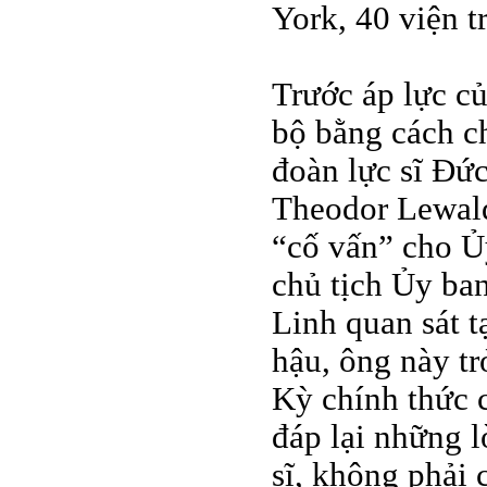
York, 40 viện t
Trước áp lực c
bộ bằng cách c
đoàn lực sĩ Đứ
Theodor Lewald 
“cố vấn” cho Ủ
chủ tịch Ủy ba
Linh quan sát t
hậu, ông này tr
Kỳ chính thức 
đáp lại những l
sĩ, không phải