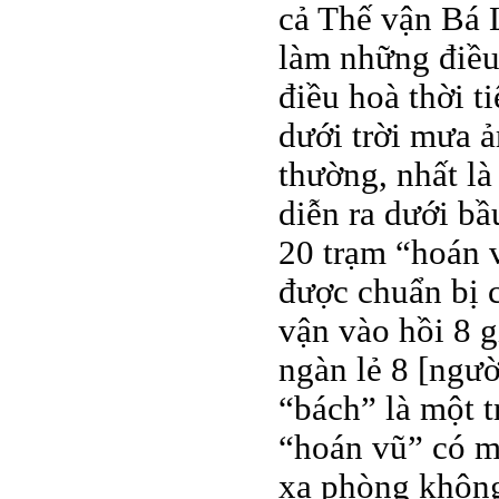
cả Thế vận Bá 
làm những điều
điều hoà thời t
dưới trời mưa 
thường, nhất l
diễn ra dưới b
20 trạm “hoán 
được chuẩn bị c
vận vào hồi 8 g
ngàn lẻ 8 [ngườ
“bách” là một 
“hoán vũ” có m
xạ phòng không 