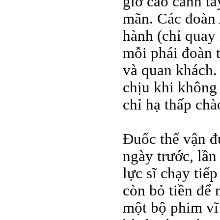
giơ cao cánh ta
mãn. Các đoàn 
hành (chỉ quay
mỗi phái đoàn t
và quan khách.
chịu khi không 
chỉ hạ thấp ch
Đuốc thế vận đ
ngày trước, lần
lực sĩ chạy tiế
còn bỏ tiền để 
một bộ phim vĩ 