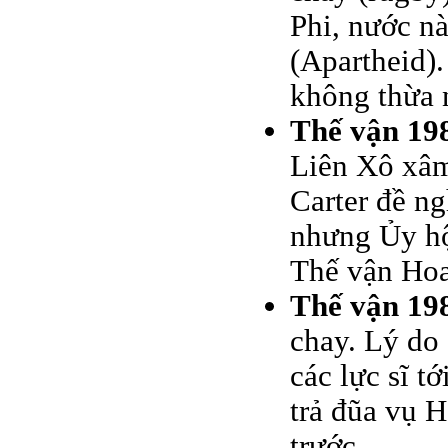
Phi, nước nà
(Apartheid)
không thừa 
Thế vận 198
Liên Xô xâm
Carter đề ng
nhưng Ủy hộ
Thế vận Hoa
Thế vận 198
chay. Lý do
các lực sĩ t
trả đũa vụ 
trước.