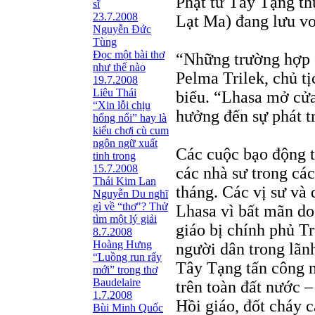
Phật tử Tây Tạng th
sĩ
23.7.2008
Lạt Ma) đang lưu v
Nguyễn Đức
Tùng
Ðọc một bài thơ
“Những trường hợp c
như thế nào
Pelma Trilek, chủ t
19.7.2008
Liêu Thái
biểu. “Lhasa mở cửa
“Xin lỗi chịu
hưởng đến sự phát tr
hổng nổi” hay là
kiểu chơi cù cum
ngôn ngữ xuất
Các cuộc bạo động t
tinh trong
15.7.2008
các nhà sư trong các
Thái Kim Lan
tháng. Các vị sư và
Nguyễn Du nghĩ
gì về “thơ"? Thử
Lhasa vì bất mãn do
tìm một lý giải
giáo bị chính phủ T
8.7.2008
Hoàng Hưng
người dân trong lãn
“Luồng run rẩy
Tây Tạng tấn công n
mới” trong thơ
Baudelaire
trên toàn đất nước 
1.7.2008
Hồi giáo, đốt cháy 
Bùi Minh Quốc