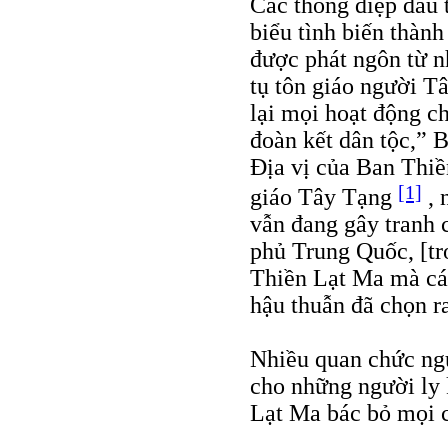
Các thông điệp đầu 
biểu tình biến thàn
được phát ngôn từ n
tụ tôn giáo người T
lại mọi hoạt động ch
đoàn kết dân tộc,” 
Địa vị của Ban Thiề
[1]
giáo Tây Tạng
, 
vẫn đang gây tranh 
phủ Trung Quốc, [tr
Thiền Lạt Ma mà các
hậu thuẫn đã chọn r
Nhiều quan chức ng
cho những người ly 
Lạt Ma bác bỏ mọi c