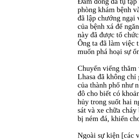
Đám đông đã tụ tập 
phòng khám bệnh và
đã lập chướng ngại 
của bệnh xá để ngăn
này đã được tổ chức 
Ông ta đã làm việc 
muốn phá hoại sự ổn
Chuyến viếng thăm 
Lhasa đã không chỉ 
của thành phố như n
đô cho biết có khoả
hủy trong suốt hai n
sát và xe chữa cháy
bị ném đá, khiến cho
Ngoài sự kiện [các v