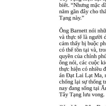
biết. “Nhưng mặc dầ
năm gần đây cho th
Tạng này.”
Ông Barnett nói nhữ
và thực tế là người 
cảm thấy bị buộc ph
có thể tồn tại và, t
quyền của chính ph
ông nói, các cuộc k
thực hiện có nhiều 
án Ðạt Lai Lạt Ma, 
chống lại sự thống 
nay đang sống tại Ấ
Tây Tạng lưu vong.