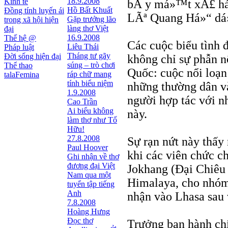
18.9.2008
Kinh tế
bÃ y má»™t xÃ£ há
Hồ Bất Khuất
Đồng tính luyến ái
LÃª Quang Há»“ dá
Gặp trưởng lão
trong xã hội hiện
làng thơ Việt
đại
16.9.2008
Thế hệ @
Các cuộc biểu tình
Liêu Thái
Pháp luật
Tháng tư gãy
Đời sống hiện đại
không chỉ sự phẫn n
súng – trò chơi
Thể thao
Quốc: cuộc nổi loạn 
ráp chữ mang
talaFemina
tính biểu niệm
những thường dân v
1.9.2008
người hợp tác với n
Cao Trần
Ai biểu không
này.
làm thơ như Tố
Hữu!
27.8.2008
Sự rạn nứt này thấy
Paul Hoover
khi các viên chức c
Ghi nhận về thơ
đương đại Việt
Jokhang (Ðại Chiêu 
Nam qua một
Himalaya, cho nhóm
tuyển tập tiếng
Anh
nhận vào Lhasa sau 
7.8.2008
Hoàng Hưng
Đọc thơ
Trưởng ban hành chí