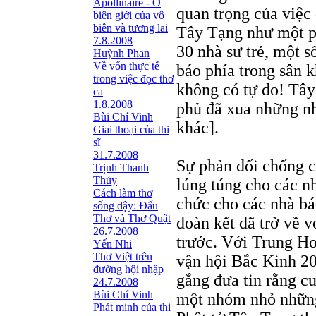
Apollinaire - Ở
quan trọng của việc 
biên giới của vô
biên và tương lai
Tây Tạng như một 
7.8.2008
30 nhà sư trẻ, một s
Huỳnh Phan
Về vốn thực tế
báo phía trong sân 
trong việc đọc thơ
không có tự do! Tây
ca
1.8.2008
phủ đã xua những nh
Bùi Chí Vinh
khác].
Giai thoại của thi
sĩ
31.7.2008
Sự phản đối chống c
Trịnh Thanh
Thủy
lúng túng cho các n
Cách làm thơ
chức cho các nhà bá
sống dậy: Đấu
Thơ và Thơ Quật
đoàn kết đã trở về 
26.7.2008
trước. Với Trung Ho
Yến Nhi
Thơ Việt trên
vận hội Bắc Kinh 20
đường hội nhập
gắng đưa tin rằng cu
24.7.2008
Bùi Chí Vinh
một nhóm nhỏ những
Phát minh của thi