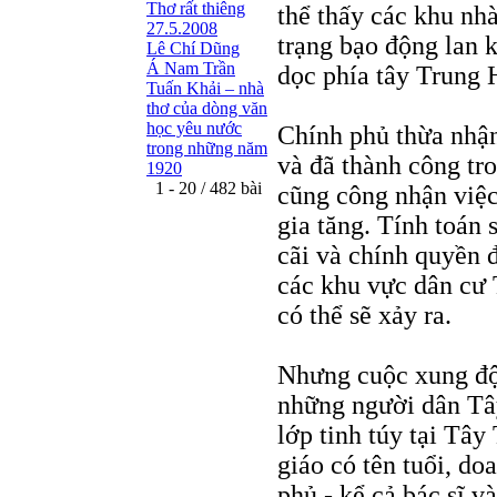
Thơ rất thiêng
thể thấy các khu nhà
27.5.2008
trạng bạo động lan 
Lê Chí Dũng
Á Nam Trần
dọc phía tây Trung 
Tuấn Khải – nhà
thơ của dòng văn
học yêu nước
Chính phủ thừa nhận
trong những năm
và đã thành công tr
1920
1 - 20 / 482 bài
cũng công nhận việc
gia tăng. Tính toán
cãi và chính quyền đ
các khu vực dân cư 
có thể sẽ xảy ra.
Nhưng cuộc xung độ
những người dân Tâ
lớp tinh túy tại Tâ
giáo có tên tuổi, d
phủ - kể cả bác sĩ v