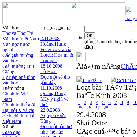
trang
Văn học
1 - 20 / 482 bài
Thơ và Thơ Trẻ
tìm
2.11.2008
Văn học Việt Nam
(dùng Unicode hoặc khôn
Hoàng Hưng
Văn học nước
dấu)
Federico García
ngoài
Lorca: Họa mi &
Các giải thưởng
Trumpet
văn học
Äiá»ƒm nÃ³ng
ChÃ­n
18.10.2008
Giải thưởng Bùi
Tô Hoài
Giáng
Đọc một số thơ
Lý luận phê bình
bản để in
Gửi bài nà
gần đây
văn học
Loạt bài:
TÃ¢y Táº¡
11.10.2008
Điểm nóng
Quang Dũng
Chính trị Việt
Báº¯c Kinh 2008
Mấy ý nghĩ về
Nam
1
2
3
4
5
6
7
8
9
1
thơ
Chính trị thế giới
25
26
27
28
22.9.2008
Đại hội X và cải
29.4.2008
Nguyễn Đức
cách chính trị tại
Tùng
Việt Nam
Shai Oster
Đọc một bài thơ
Xã hội
CÃ¡c cuá»™c báº¡o 
như thế nào
Giáo dục