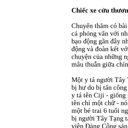
Chiếc xe cứu thươn
Chuyến thăm có bài
cả phỏng vấn với nh
bạo động gần đây nh
động và đoàn kết v
chuyện của những ng
mâu thuẫn giữa chí
Một y tá người Tây
bị hư do bị tấn côn
y tá tên Ciji - giố
tên chỉ một chữ - nó
một bé trai 6 tuổi 
bị người Tây Tạng t
viên Đảng Cộng sản,