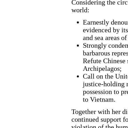
Considering the cir
world:
Earnestly deno
evidenced by its
and sea areas of
Strongly condem
barbarous repres
Refute Chinese 
Archipelagos;
Call on the Uni
justice-holding 
possession to pr
to Vietnam.
Together with her di
continued support fo
violation of the hum