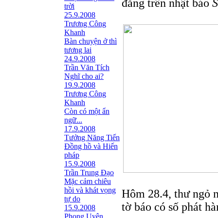
đăng trên nhật báo
S
trời
25.9.2008
Trương Công
Khanh
Bàn chuyện ở thì
tương lai
24.9.2008
Trần Văn Tích
Nghĩ cho ai?
19.9.2008
Trương Công
Khanh
Còn có một ẩn
ngữ...
17.9.2008
Tưởng Năng Tiến
Đồng hồ và Hiến
pháp
15.9.2008
Trần Trung Đạo
Mặc cảm chiêu
hồi và khát vọng
Hôm 28.4, thư ngỏ n
tự do
tờ báo có số phát h
15.9.2008
Phong Uyên