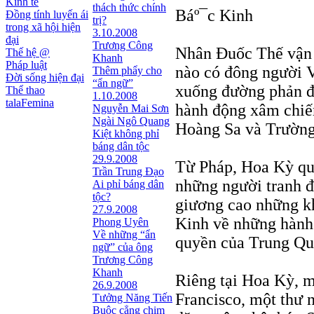
Kinh tế
thách thức chính
Báº¯c Kinh
Đồng tính luyến ái
trị?
trong xã hội hiện
3.10.2008
đại
Trương Công
Nhân Đuốc Thế vận 
Thế hệ @
Khanh
Pháp luật
nào có đông người Vi
Thêm phẩy cho
Đời sống hiện đại
“ẩn ngữ”
xuống đường phản đố
Thể thao
1.10.2008
talaFemina
hành động xâm chiế
Nguyễn Mai Sơn
Ngài Ngô Quang
Hoàng Sa và Trường
Kiệt không phỉ
báng dân tộc
29.9.2008
Từ Pháp, Hoa Kỳ qu
Trần Trung Đạo
những người tranh đ
Ai phỉ báng dân
tộc?
giương cao những k
27.9.2008
Kinh về những hành
Phong Uyên
Về những “ẩn
quyền của Trung Qu
ngữ” của ông
Trương Công
Khanh
Riêng tại Hoa Kỳ, m
26.9.2008
Francisco, một thư n
Tưởng Năng Tiến
Buộc cẳng chim