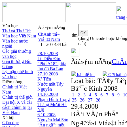
trang
Văn học
Äiá»ƒm nÃ³ng
Thơ và Thơ Trẻ
ChÃ­nh trá»‹
tìm
Văn học Việt Nam
(dùng Unicode hoặc khôn
Viá»‡t Nam
Văn học nước
dấu)
1 - 20 / 434 bài
ngoài
Các giải thưởng
28.10.2008
văn học
Lê Diễn Đức
Äiá»ƒm nÃ³ng
ChÃ­n
Giải thưởng Bùi
“Phố A18” giữa
Giáng
thủ đô Ba Lan
Lý luận phê bình
27.10.2008
bản để in
Gửi bài nà
văn học
K’ Tiên
Loạt bài:
TÃ¢y Táº¡
Điểm nóng
Nước mắt Tây
Chính trị Việt
Báº¯c Kinh 2008
Nguyên
Nam
14.10.2008
1
2
3
4
5
6
7
8
9
1
Chính trị thế giới
Phạm Đình Trọng
25
26
27
28
Đại hội X và cải
Tháng Mười Hà
29.4.2008
cách chính trị tại
Nội
Việt Nam
BÃ¹i VÄƒn PhÃº
6.10.2008
Xã hội
Nguyễn Mai Sơn
NgÆ°á»i Viá»‡t háº
Giáo dục
“Ẩn ngữ”: một