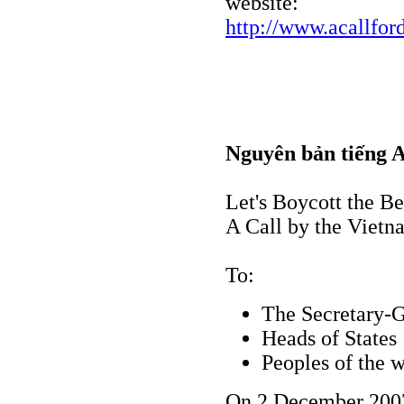
website:
http://www.acallfor
Nguyên bản tiếng 
Let's Boycott the B
A Call by the Viet
To:
The Secretary-G
Heads of States
Peoples of the 
On 2 December 2007