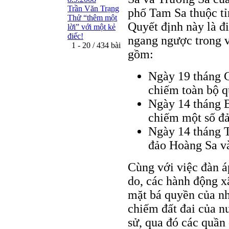
Trần Văn Trạng
phố Tam Sa thuộc tỉ
Thử “thêm một
Quyết định này là đ
lời” với một kẻ
điếc!
ngang ngược trong v
1 - 20 / 434 bài
gồm:
Ngày 19 tháng 
chiếm toàn bộ 
Ngày 14 tháng B
chiếm một số đả
Ngày 14 tháng T
đảo Hoàng Sa v
Cùng với việc đàn 
do, các hành động xâ
mặt bá quyền của n
chiếm đất đai của nư
sử, qua đó các quần