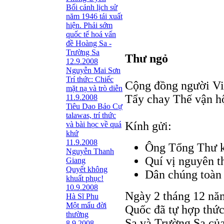
Bối cảnh lịch sử
năm 1946 tái xuất
hiện. Phải sớm
quốc tế hoá vấn
đề Hoàng Sa -
Trường Sa
Thư ngỏ
12.9.2008
Nguyễn Mai Sơn
Trí thức: Chiếc
Cộng đồng người Vi
mặt nạ và trò diễn
Tẩy chay Thế vận h
11.9.2008
Tiêu Dao Bảo Cự
talawas, trí thức
Kính gửi:
và bài học về quá
khứ
11.9.2008
Ông Tổng Thư k
Nguyễn Thanh
Quí vị nguyên t
Giang
Quyết không
Dân chúng toàn 
khuất phục!
10.9.2008
Ngày 2 tháng 12 nă
Hà Sĩ Phu
Một mẩu đời
Quốc đã tự hợp thức
thường
Sa và Trường Sa của
8.9.2008