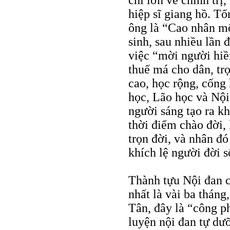
chí lớn về chính trị
hiệp sĩ giang hồ. T
ông là “Cao nhân mộ
sinh, sau nhiều lần
việc “mời người hiền
thuế má cho dân, tr
cao, học rộng, cống 
học, Lão học và Nội
người sáng tạo ra k
thời điểm chào đời,
trọn đời, và nhân đó
khích lệ người đời 
Thành tựu Nội đan c
nhất là vài ba tháng
Tân, đây là “công p
luyện nội đan tự dưỡ