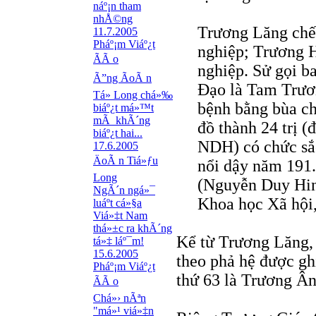
náº¡n tham
nhÅ©ng
Trương Lăng chết
11.7.2005
Pháº¡m Viáº¿t
nghiệp; Trương H
ÃÃ o
nghiệp. Sử gọi 
Ã”ng ÃoÃ n
Ðạo là Tam Trươ
Tá»­ Long chá»‰
bệnh bằng bùa ch
biáº¿t má»™t
mÃ khÃ´ng
đồ thành 24 trị (
biáº¿t hai...
NDH) có chức sắc
17.6.2005
ÄoÃ n Tiá»ƒu
nổi dậy năm 191
Long
(Nguyễn Duy Hi
NgÃ´n ngá»¯
Khoa học Xã hội,
luáº­t cá»§a
Viá»‡t Nam
thá»±c ra khÃ´ng
Kể từ Trương Lăng, 
tá»‡ láº¯m!
15.6.2005
theo phả hệ được gh
Pháº¡m Viáº¿t
thứ 63 là Trương Ân
ÃÃ o
Chá»› nÃªn
"má»¹ viá»‡n