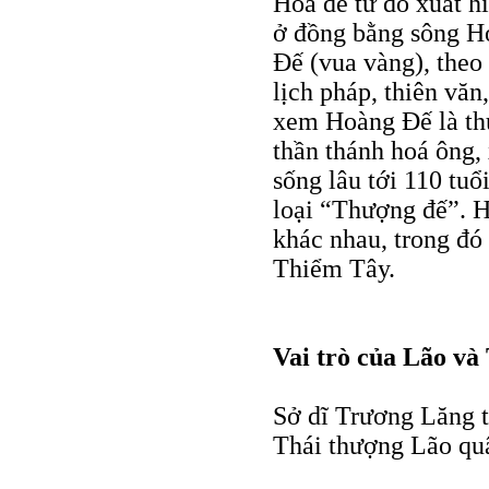
Hoa để từ đó xuất h
ở đồng bằng sông Ho
Ðế (vua vàng), theo
lịch pháp, thiên văn
xem Hoàng Ðế là thu
thần thánh hoá ông,
sống lâu tới 110 tu
loại “Thượng đế”. H
khác nhau, trong đó 
Thiểm Tây.
Vai trò của Lão và
Sở dĩ Trương Lăng 
Thái thượng Lão quâ