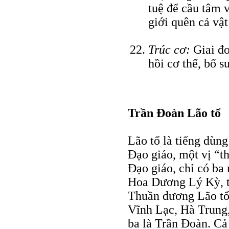
tuệ để cầu tâm 
giới quên cả vật
Trúc cơ:
Giai đo
hồi cơ thể, bổ 
Trần Ðoàn Lão tổ
Lão tổ là tiếng dùng
Ðạo giáo, một vị “th
Ðạo giáo, chỉ có ba
Hoa Dương Lý Kỳ, tư
Thuần dương Lão tổ 
Vĩnh Lạc, Hà Trung, 
ba là Trần Ðoàn. Cả 