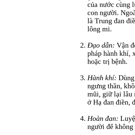
của nước cùng l
con người. Ngoà
là Trung đan đi
lông mi.
Ðạo dẫn:
Vận độ
pháp hành khí, 
hoặc trị bệnh.
Hành khí:
Dùng t
ngưng thần, khô
mũi, giữ lại lâu 
ở Hạ đan điền, 
Hoàn đan:
Luyện
người để không b