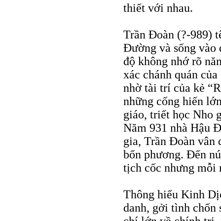
thiết với nhau.
Trần Ðoàn (?-989) t
Ðường và sống vào đ
độ không nhớ rõ năm
xác chánh quán của
nhờ tài trí của kẻ “
những cống hiến lớn
giáo, triết học Nho 
Năm 931 nhà Hậu Ðư
gia, Trần Ðoàn vân d
bốn phương. Ðến núi
tịch cốc nhưng mỗi
Thông hiểu Kinh Dịc
danh, gởi tình chốn