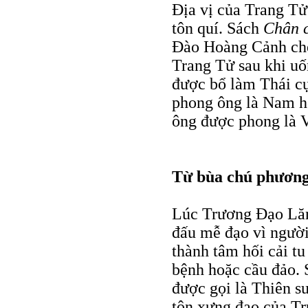
Ðịa vị của Trang T
tôn quí. Sách
Chân 
Ðào Hoàng Cảnh chép
Trang Tử sau khi uố
được bổ làm Thái c
phong ông là Nam h
ông được phong là 
Từ bùa chú phương
Lúc Trương Ðạo Lăn
đấu mễ đạo vì ngườ
thành tâm hối cải tu
bệnh hoặc cầu đảo.
được gọi là Thiên sư
tôn xưng đạo của Tr