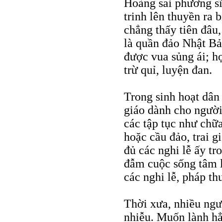
Hoàng sai phương s
trinh lên thuyền ra 
chẳng thấy tiên đâu,
là quần đảo Nhật Bả
được vua sủng ái; họ
trừ quỉ, luyện đan.
Trong sinh hoạt dân 
giáo dành cho người
các tập tục như chữa
hoặc cầu đảo, trai gi
đủ các nghi lễ ấy t
đẫm cuộc sống tâm l
các nghi lễ, pháp th
Thời xưa, nhiều ngư
nhiễu. Muốn lành hẳ