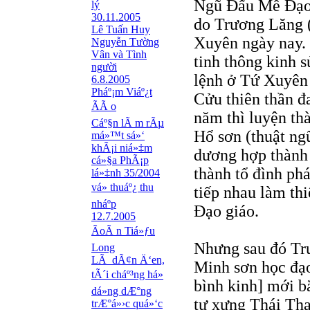
Ngũ Ðấu Mễ Ðạo (
lý
30.11.2005
do Trương Lăng 
Lê Tuấn Huy
Xuyên ngày nay. 
Nguyễn Tường
Vân và Tình
tinh thông kinh s
người
lệnh ở Tứ Xuyên 
6.8.2005
Pháº¡m Viáº¿t
Cửu thiên thần đ
ÃÃ o
năm thì luyện th
Cáº§n lÃ m rÃµ
Hổ sơn (thuật ng
má»™t sá»‘
khÃ¡i niá»‡m
dương hợp thành
cá»§a PhÃ¡p
thành tổ đình ph
lá»‡nh 35/2004
vá» thuáº¿ thu
tiếp nhau làm thi
nháº­p
Ðạo giáo.
12.7.2005
ÃoÃ n Tiá»ƒu
Nhưng sau đó Tr
Long
LÃ dÃ¢n Ä‘en,
Minh sơn học đạo
tÃ´i cháº³ng há»
bình kinh] mới b
dá»­ng dÆ°ng
tự xưng Thái Th
trÆ°á»›c quá»‘c