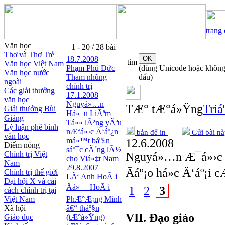
trang
Văn học
1 - 20 / 28 bài
Thơ và Thơ Trẻ
18.7.2008
tìm
Văn học Việt Nam
Phạm Phú Ðức
(dùng Unicode hoặc khôn
Văn học nước
Tham nhũng
dấu)
ngoài
chính trị
Các giải thưởng
17.1.2008
văn học
Nguyá»…n
TÆ° tÆ°á»Ÿng
Triá
Giải thưởng Bùi
Há»¯u LiÃªm
Giáng
Tá»« lÃ²ng yÃªu
Lý luận phê bình
nÆ°á»›c Ä‘áº¿n
bản để in
Gửi bài nà
văn học
má»™t báº£n
12.6.2008
Điểm nóng
sáº¯c cÃ´ng lÃ½
Chính trị Việt
Nguyá»…n Æ¯á»›c
cho Viá»‡t Nam
Nam
29.8.2007
Ãáº¡o há»c Ä‘áº¡i
Chính trị thế giới
LÃª Anh HoÃ i
Đại hội X và cải
Äá»— HoÃ i
1
2
3
cách chính trị tại
Việt Nam
PhÆ°Æ¡ng Minh
Xã hội
â€“ tháº§n
VII. Ðạo giáo
Giáo dục
(tÆ°á»Ÿng)