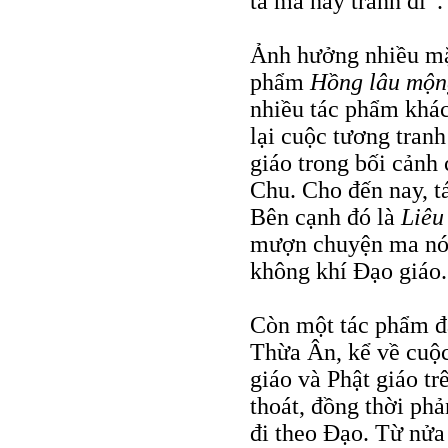
tà ma hãy tránh đi”.
Ảnh hưởng nhiều mặt
phẩm
Hồng lâu mộn
nhiều tác phẩm khác
lại cuộc tương tranh
giáo trong bối cảnh 
Chu. Cho đến nay, t
Bên cạnh đó là
Liêu 
mượn chuyện ma nói
không khí Ðạo giáo.
Còn một tác phẩm đ
Thừa Ân, kể về cuộc
giáo và Phật giáo tr
thoát, đồng thời phả
đi theo Ðạo. Từ nửa