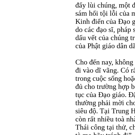
đẩy lùi chúng, một đ
sám hối tội lỗi của 
Kinh điển của Ðạo g
do các đạo sĩ, pháp 
dấu vết của chúng tr
của Phật giáo dân dã
Cho đến nay, không 
đi vào dĩ vãng. Có rấ
trong cuộc sống hoặ
đủ cho trường hợp b
tục của Ðạo giáo. Ðặ
thường phải mời cho
siêu độ. Tại Trung 
còn rất nhiều toà n
Thái công tại thử, c