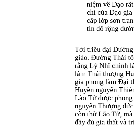
niệm về Ðạo rất 
chỉ của Ðạo gia
cấp lớp sơn tran
tín đồ rộng đườn
Tới triều đại Ðường
giáo. Ðường Thái t
rằng Lý Nhĩ chính l
làm Thái thượng Hu
gia phong làm Ðại 
Huyền nguyên Thiên 
Lão Tử được phong 
nguyên Thượng đức 
còn thờ Lão Tử, mà
đầy đủ gia thất và tr