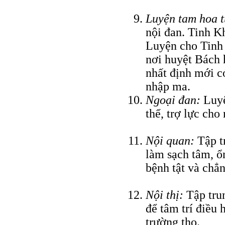
Luyện tam hoa t
nội đan. Tinh K
Luyện cho Tinh 
nơi huyệt Bách h
nhất định mới c
nhập ma.
Ngoại đan:
Luyệ
thể, trợ lực cho 
Nội quan:
Tập tr
làm sạch tâm, ổ
bệnh tật và chẳn
Nội thị:
Tập trun
để tâm trí điều
trường thọ.