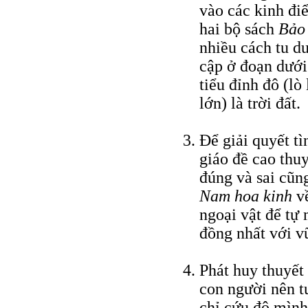
vào các kinh đi
hai bộ sách
Bảo 
nhiều cách tu d
cập ở đoạn dưới
tiểu đỉnh đô (lò
lớn) là trời đất.
Ðể giải quyết t
giáo đề cao thuy
đúng và sai cũn
Nam hoa kinh
về
ngoại vật để tự 
đồng nhất với vũ
Phát huy thuyết
con người nên tu
chỉ cứu độ mình