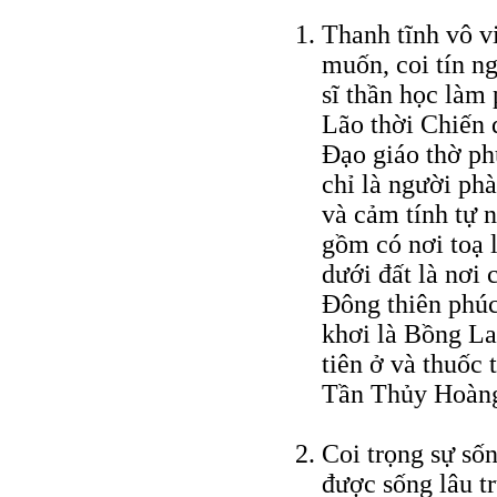
Thanh tĩnh vô vi
muốn, coi tín n
sĩ thần học làm
Lão thời Chiến 
Ðạo giáo thờ ph
chỉ là người ph
và cảm tính tự n
gồm có nơi toạ 
dưới đất là nơi 
Ðông thiên phúc
khơi là Bồng L
tiên ở và thuốc 
Tần Thủy Hoàng 
Coi trọng sự sốn
được sống lâu tr