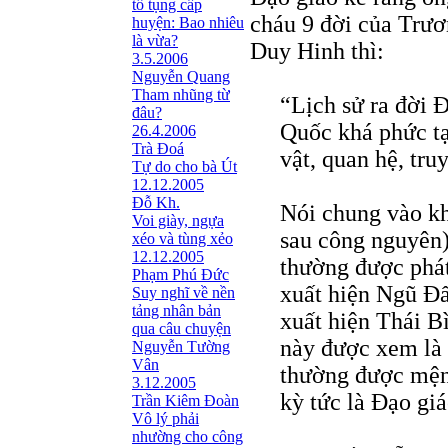
tố tụng cấp
cháu 9 đời của Trư
huyện: Bao nhiêu
là vừa?
Duy Hinh thì:
3.5.2006
Nguyễn Quang
Tham nhũng từ
“Lịch sử ra đời Ð
đâu?
Quốc khá phức tạ
26.4.2006
Trà Đoá
vật, quan hệ, tru
Tự do cho bà Út
12.12.2005
Đỗ Kh.
Nói chung vào kh
Voi giày, ngựa
sau công nguyên)
xéo và tùng xẻo
12.12.2005
thường được phá
Phạm Phú Đức
xuất hiện Ngũ Ð
Suy nghĩ về nền
tảng nhân bản
xuất hiện Thái B
qua câu chuyện
này được xem là 
Nguyễn Tường
Vân
thường được mệnh
3.12.2005
kỳ tức là Ðạo giá
Trần Kiêm Ðoàn
Vô lý phải
nhường cho công