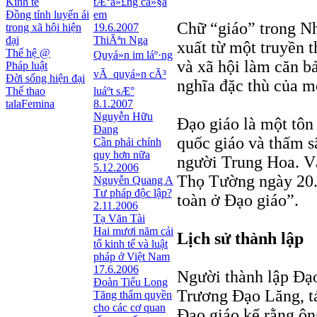
Kinh tế
tÆ°á»£ng cá»§a
Đồng tính luyến ái
em
Chữ “giáo” trong Nh
trong xã hội hiện
19.6.2007
đại
ThiÃªn Nga
xuất từ một truyền t
Thế hệ @
Quyá»n im láº·ng
và xã hội làm căn b
Pháp luật
vÃ quyá»n cÃ³
Đời sống hiện đại
nghĩa đặc thù của m
Thể thao
luáº­t sÆ°
talaFemina
8.1.2007
Nguyễn Hữu
Ðạo giáo là một tôn 
Đang
quốc giáo và thấm s
Cần phải chính
quy hơn nữa
người Trung Hoa. Và
5.12.2006
Thọ Tường ngày 20.
Nguyễn Quang A
Tư pháp độc lập?
toàn ở Ðạo giáo”.
2.11.2006
Tạ Văn Tài
Hai mươi năm cải
Lịch sử thành lập
tổ kinh tế và luật
pháp ở Việt Nam
17.6.2006
Người thành lập Ðạo 
Đoàn Tiểu Long
Trương Ðạo Lăng, tá
Tăng thẩm quyền
cho các cơ quan
Ðạo giáo kể rằng ôn