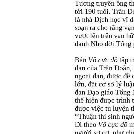
Tương truyền ông th
tới 190 tuổi. Trần Ð
là nhà Dịch học vĩ đ
soạn ra cho rằng vạn
vượt lên trên vạn hữ
danh Nho đời Tống p
Bản
Vô cực đồ
tập t
đan của Trần Ðoàn, 
ngoại đan, được đề 
lớn, đặt cơ sở lý lu
đan Ðạo giáo Tống 
thể hiện được trình 
được việc tu luyện t
“Thuận thì sinh ngư
Di theo
Vô cực đồ
m
người sơ cơ, như chú