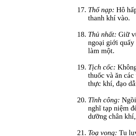
Thổ nạp:
Hô hấp 
thanh khí vào.
Thủ nhất:
Giữ vữ
ngoại giới quấy 
làm một.
Tịch cốc:
Không 
thuốc và ăn các
thực khí, đạo dẫ
Tĩnh công:
Ngồi 
nghĩ tạp niệm để
dưỡng chân khí,
Toạ vong:
Tu luy