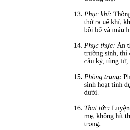
Phục khí:
Thông
thở ra uế khí, k
bồi bổ và máu hu
Phục thực:
Ăn t
trường sinh, thí
câu kỷ, tùng tử, 
Phòng trung:
Ph
sinh hoạt tính d
dưới.
Thai tức:
Luyện 
mẹ, không hít t
trong.