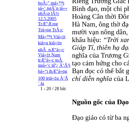
Riêng Trương Giác (
hoÃ¡" má»™t
Bình đạo, một chi ph
sá»‘ ngÃ´n tá»«
phÃ¡p lÃ½
Hoàng Cân thời Ðôn
12.5.2005
Hà Nam, ông thờ đạ
TrÆ°Æ¡ng
Trá»ng TrÃ¡c
mười vạn nông dân, 
Má»™t Viá»‡t
khẩu hiệu:
“Trời xan
kiá»u kiá»‡n
Giáp Tí, thiên hạ đạ
nhÃ nÆ°á»›c
nghĩa của Trương Gi
Viá»‡t Nam
trÆ°á»›c toÃ
tạo cảm hứng cho cá
quá»‘c táº¿ Ä‘Ã²i
Bạn đọc có thể bắt 
bá»“i thÆ°á»ng
chí diễn nghĩa
của L
100 triá»‡u Ä‘Ã
´-la
1 - 20 / 28 bài
Nguồn gốc của Ðạo
Ðạo giáo có từ ba n