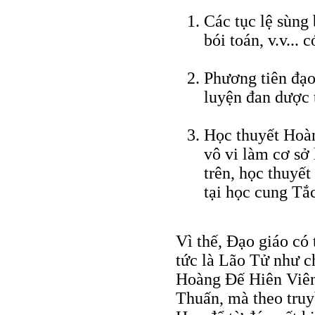
Các tục lệ sùng 
bói toán, v.v... 
Phương tiên đạo 
luyện đan dược 
Học thuyết Hoàn
vô vi làm cơ sở 
trên, học thuyết
tại học cung Tắ
Vì thế, Ðạo giáo có
tức là Lão Tử như c
Hoàng Ðế Hiên Viên
Thuấn, mà theo truy