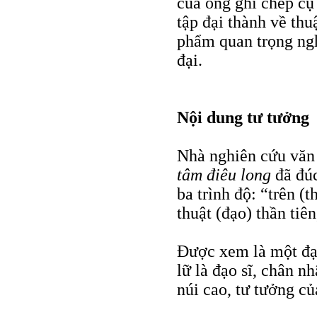
của ông ghi chép cụ
tập đại thành về thu
phẩm quan trọng ngh
đại.
Nội dung tư tưởng
Nhà nghiên cứu văn 
tâm điêu long
đã đúc
ba trình độ: “trên (
thuật (đạo) thần tiê
Ðược xem là một đạo
lữ là đạo sĩ, chân nh
núi cao, tư tưởng củ