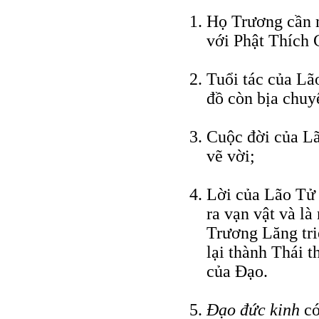
Họ Trương cần m
với Phật Thích
Tuổi tác của L
đồ còn bịa chuy
Cuộc đời của Lã
vẽ vời;
Lời của Lão Tử 
ra vạn vật và là
Trương Lăng triể
lại thành Thái 
của Ðạo.
Ðạo đức kinh
có