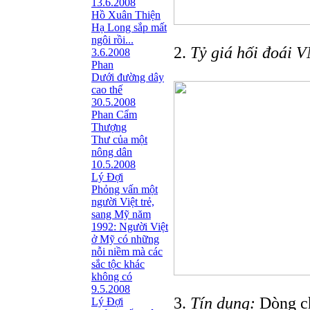
13.6.2008
Hồ Xuân Thiện
Hạ Long sắp mất
ngôi rồi...
2.
Tỷ giá hối đoái
3.6.2008
Phan
Dưới đường dây
cao thế
30.5.2008
Phan Cẩm
Thượng
Thư của một
nông dân
10.5.2008
Lý Đợi
Phỏng vấn một
người Việt trẻ,
sang Mỹ năm
1992: Người Việt
ở Mỹ có những
nỗi niềm mà các
sắc tộc khác
không có
9.5.2008
3.
Tín dụng:
Dòng ch
Lý Đợi