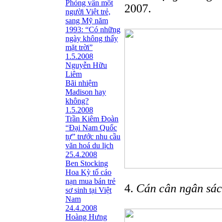
Phỏng vấn một
2007.
người Việt trẻ,
sang Mỹ năm
1993: “Có những
ngày không thấy
mặt trời”
1.5.2008
Nguyễn Hữu
Liêm
Bãi nhiệm
Madison hay
không?
1.5.2008
Trần Kiêm Đoàn
“Đại Nam Quốc
tự” trước nhu cầu
văn hoá du lịch
25.4.2008
Ben Stocking
Hoa Kỳ tố cáo
nạn mua bán trẻ
4.
Cán cân ngân sá
sơ sinh tại Việt
Nam
24.4.2008
Hoàng Hưng