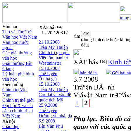
trang
Văn học
XÃ£ há»™i
Thơ và Thơ Trẻ
1 - 20 / 208 bài
tìm
Văn học Việt Nam
(dùng Unicode hoặc khôn
21.10.2008
Văn học nước
dấu)
Trần Mỹ Thuận
ngoài
Chính trị gia gốc
Các giải thưởng
Việt lớn mạnh ở
văn học
XÃ£ há»™i
Kinh tá
Westminster
Giải thưởng Bùi
15.10.2008
Giáng
bản để in
Gửi bài nà
Thế Uyên
Lý luận phê bình
3.7.2008
Ở nhà già
văn học
15.10.2008
Điểm nóng
Tráº§n BÃ¬nh
Trần Mỹ Thuận
Chính trị Việt
Viá»‡t Nam trÆ°á»›
Con lai và vấn đề
Nam
quốc tịch Mỹ
Chính trị thế giới
1
2
25.9.2008
Đại hội X và cải
Thế Uyên
cách chính trị tại
Đường về nhà già
Việt Nam
Phụ lục. Biểu đồ cá
6.9.2008
Xã hội
quan với các quốc g
Bùi Văn Phú
Giáo dục