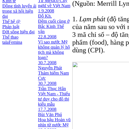
Từ Mexico City
Kinh tế
(Nguồn: Merrill Ly
nghĩ về Việt Nam
Đồng tính luyến ái
1.9.2008
trong xã hội hiện
Đỗ Kh.
đại
1.
Lạm phát
(độ tăng
Đêm cuối cùng ở
Thế hệ @
của năm sau so với n
Bắc Kinh Thế
Pháp luật
vận
Đời sống hiện đại
3 mã chỉ số – độ tă
22.8.2008
Thể thao
phẩm (food), hàng p
Vì sao nước Mỹ
talaFemina
không quản lý hộ
dùng (CPI).
tịch mà không
loạn?
30.7.2008
Nguyễn Phát
Thám hiểm Nam
Cực
30.7.2008
Trần Thục Hân
Việt Nam - Thiếu
tư duy cho đô thị
kiểu mẫu
17.7.2008
Bùi Văn Phú
Hoa hậu Hoàn vũ
nhìn từ nước Mỹ