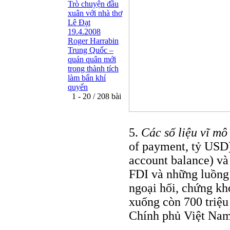
Trò chuyện đầu
xuân với nhà thơ
Lê Đạt
19.4.2008
Roger Harrabin
Trung Quốc –
quán quân mới
trong thành tích
làm bẩn khí
quyển
1 - 20 / 208 bài
5.
Các số liệu vĩ mô
of payment, tỷ USD)
account balance) và
FDI và những luồng
ngoại hối, chứng k
xuống còn 700 triệu
Chính phủ Việt Nam