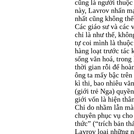
cũng là người thuộc 
này, Lavrov nhấn m
nhất cũng không thể
Các giáo sư và các v
chỉ là như thế, khôn
tự coi mình là thuộ
hàng loạt trước tác 
sống văn hoá, trong 
thời gian rỗi để hoà
ông ta mấy bậc trên
kì thi, bao nhiêu v
(giới trẻ Nga) quyền
giới vốn là hiện th
Chỉ do nhầm lẫn mà 
chuyên phục vụ cho 
thức” (“trích bản t
Lavrov loại những n