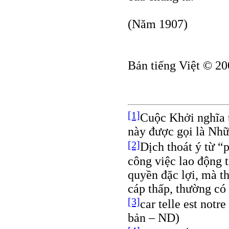
(Năm 1907)
Bản tiếng Việt © 20
[1]
Cuộc Khởi nghĩa 
này được gọi là Nh
[2]
Dịch thoát ý từ “
công việc lao động t
quyền đặc lợi, mà t
cáp thấp, thường có
[3]
car telle est not
bản – ND)