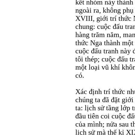
kết nhóm này thành 
ngoài ra, không phụ 
XVIII, giới trí thứ
chung: cuộc đấu tra
hàng trăm năm, mang 
thức Nga thành một 
cuộc đấu tranh này đ
tôi thép; cuộc đấu t
một loại vũ khí khô
có.
Xác định trí thức n
chúng ta đã đặt giớ
ta: lịch sử tầng lớp
đầu tiên coi cuộc đ
của mình; nửa sau th
lịch sử mà thế kỉ XI