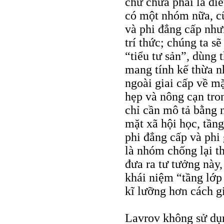
chứ chưa phải là điề
có một nhóm nữa, cũ
và phi đẳng cấp nhưn
trí thức; chúng ta 
“tiểu tư sản”, dùng
mang tính kế thừa 
ngoài giai cấp về mặ
hẹp và nông cạn tro
chỉ cần mô tả bằng 
mặt xã hội học, tầng
phi đẳng cấp và phi 
là nhóm chống lại th
đưa ra tư tưởng này,
khái niệm “tầng lớp 
kĩ lưỡng hơn cách g
Lavrov không sử dụn