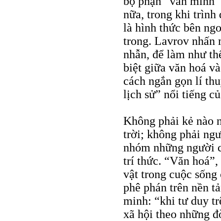
bộ phận “văn minh” 
nữa, trong khi trình
là hình thức bên ng
trong. Lavrov nhấn 
nhẫn, để làm như th
biệt giữa văn hoá v
cách ngắn gọn lí th
lịch sử” nổi tiếng c
Không phải kẻ nào 
trời; không phải ng
nhóm những người c
trí thức. “Văn hoá”,
vật trong cuộc sống 
phê phán trên nền t
minh: “khi tư duy tr
xã hội theo những đ