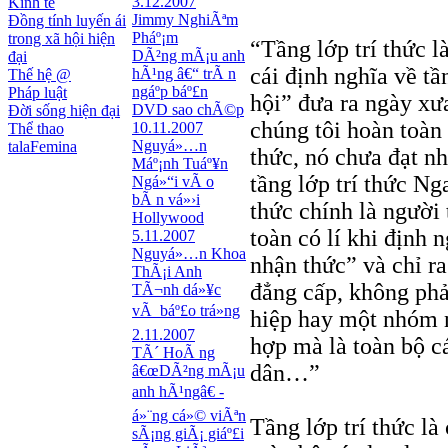
3.12.2007
Kinh tế
Jimmy NghiÃªm
Đồng tính luyến ái
Pháº¡m
trong xã hội hiện
“Tầng lớp trí thức l
DÃ²ng mÃ¡u anh
đại
cái định nghĩa về tầ
hÃ¹ng â€“ trÃ n
Thế hệ @
ngáº­p báº£n
Pháp luật
hội” đưa ra ngày xưa
DVD sao chÃ©p
Đời sống hiện đại
chúng tôi hoàn toàn
10.11.2007
Thể thao
Nguyá»…n
talaFemina
thức, nó chưa đạt nh
Máº¡nh Tuáº¥n
tầng lớp trí thức Ng
Ngá»“i vÃ o
bÃ n vá»›i
thức chính là người
Hollywood
toàn có lí khi định 
5.11.2007
Nguyá»…n Khoa
nhận thức” và chỉ ra
ThÃ¡i Anh
đẳng cấp, không phải
TÃ¬nh dá»¥c
vÃ báº£o trá»ng
hiệp hay một nhóm 
2.11.2007
hợp mà là toàn bộ c
TÃ´ HoÃ ng
dân…”
â€œDÃ²ng mÃ¡u
anh hÃ¹ngâ€ -
á»¨ng cá»© viÃªn
Tầng lớp trí thức là
sÃ¡ng giÃ¡ giáº£i