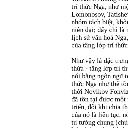
trí thức Nga, như m
Lomonosov, Tatishev
nhóm tách biệt, khôn
niên đại; đấy chỉ là
lịch sử văn hoá Nga
của tầng lớp trí thứ
Như vậy là đặc trưng
thừa - tầng lớp trí 
nói bằng ngôn ngữ t
thức Nga như thế tồn 
thời Novikov Fonviz
đã tồn tại được một
triển, đôi khi chia 
của nó là liên tục,
tư tưởng chung (chún