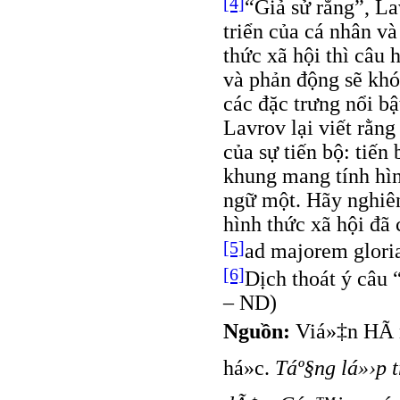
[4]
“Giả sử rằng”, La
triển của cá nhân và
thức xã hội thì câu 
và phản động sẽ khó
các đặc trưng nổi b
Lavrov lại viết rằn
của sự tiến bộ: tiến
khung mang tính hìn
ngữ một. Hãy nghiên
hình thức xã hội đã
[5]
ad majorem glori
[6]
Dịch thoát ý câu
– ND)
Nguồn:
Viá»‡n HÃ n
há»c.
Táº§ng lá»›p 