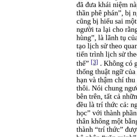
đã đưa khái niệm nà
thần phê phán”, bị 
cũng bị hiểu sai mộ
người ta lại cho rằn
hùng”, là lãnh tụ c
tạo lịch sử theo qu
tiến trình lịch sử t
[3]
thế”
. Không có g
thống thuật ngữ của
hạn và thậm chí thu 
thôi. Nói chung ngườ
bên trên, tất cả nhữ
đều là trí thức cả: 
học” với thành phần 
thân không một bằng
thành “trí thức” đư