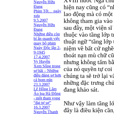
XVIII nước Nga chưa
Nguyễn Hữu
hiện nay cũng có “nh
Đang
Phim Tết… ngày
lao động mà có một 
xưa
không tham gia vào t
9.5.2007
Nguyễn Hữu
sau đây, một viện sĩ
Đang
thuộc vào tầng lớp t
Những điều còn
bí ẩn quanh việc
thuật ngữ “tầng lớp
quay bộ phim
niệm về bất cứ nghề
Ngày Độc lập 2-
9-1945
thoát nạn mù chữ cũn
17.4.2007
nhưng không tấm bằn
Vy Huyền
Xem Sống trong
của nó quyền tự coi 
sợ hãi – Những
chúng ta sẽ trở lại v
điều đáng sợ hơn
cả bom mìn
những đặc trưng chủ
23.3.2007
đang khảo sát.
Lê Hồng Lâm
Áo lụa Hà Đông
- một tham vọng
Như vậy làm tầng lớ
“đại tự sự”
16.3.2007
đây là điều kiện cần
Nguyễn Thanh