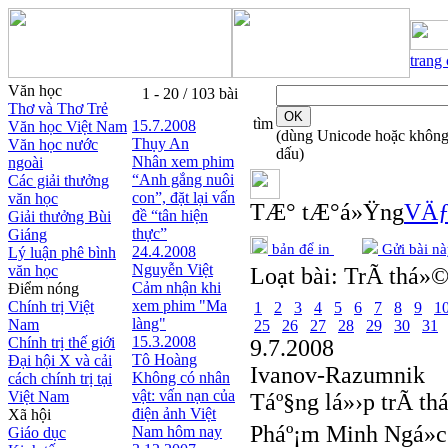
trang
Văn học
1 - 20 / 103 bài
Thơ và Thơ Trẻ
tìm
15.7.2008
Văn học Việt Nam
(dùng Unicode hoặc khôn
Thụy An
Văn học nước
dấu)
Nhân xem phim
ngoài
“Anh gắng nuôi
Các giải thưởng
con”, đặt lại vấn
văn học
TÆ° tÆ°á»Ÿng
VÄƒ
đề “tân hiện
Giải thưởng Bùi
thực”
Giáng
bản để in
Gửi bài nà
24.4.2008
Lý luận phê bình
Nguyễn Việt
văn học
Loạt bài:
TrÃ­ thá»©
Cảm nhận khi
Điểm nóng
xem phim "Ma
Chính trị Việt
1
2
3
4
5
6
7
8
9
1
làng"
Nam
25
26
27
28
29
30
31
15.3.2008
Chính trị thế giới
9.7.2008
Tô Hoàng
Đại hội X và cải
Ivanov-Razumnik
Không có nhân
cách chính trị tại
vật: vấn nạn của
Việt Nam
Táº§ng lá»›p trÃ­ 
điện ảnh Việt
Xã hội
Pháº¡m Minh Ngá»c
Nam hôm nay
Giáo dục