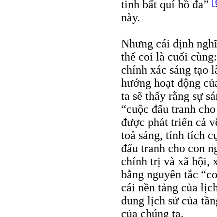
[
tinh bất quí hồ đa”
này.
Nhưng cái định nghĩa
thể coi là cuối cùng
chính xác sáng tạo l
hướng hoạt động của 
ta sẽ thấy rằng sự s
“cuộc đấu tranh cho
được phát triển cả v
toả sáng, tính tích 
đấu tranh cho con n
chính trị và xã hội,
bằng nguyên tắc “co
cái nền tảng của lịch
dung lịch sử của tần
của chúng ta.