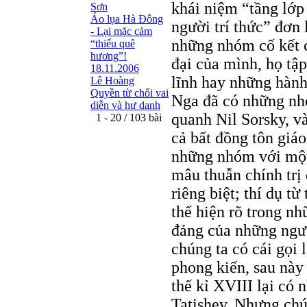
khái niệm “tầng lớp 
Sơn
Áo lụa Hà Ðông
người trí thức” đơn 
- Lại mặc cảm
những nhóm cố kết c
“thiếu quê
hương”!
đại của mình, họ tậ
18.11.2006
lĩnh hay những hành
Lê Hoàng
Quyền từ chối vai
Nga đã có những nhó
diễn và hư danh
quanh Nil Sorsky, v
1 - 20 / 103 bài
cả bất đồng tôn giáo
những nhóm với một 
mâu thuẫn chính tr
riêng biệt; thí dụ 
thể hiện rõ trong nh
đảng của những ngư
chúng ta có cái gọi 
phong kiến, sau này
thế kỉ XVIII lại có
Tatishev. Nhưng chún