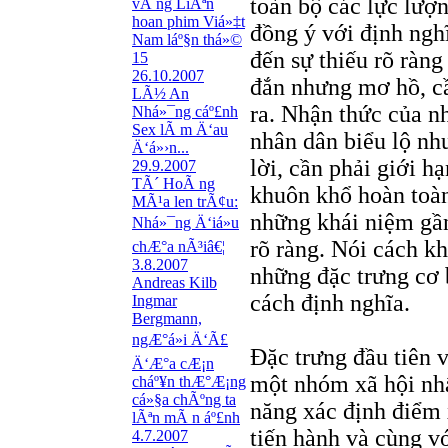
toàn bộ các lực lư
vÃ ng LiÃªn
hoan phim Viá»‡t
đồng ý với định ngh
Nam láº§n thá»©
đến sự thiếu rõ ràn
15
26.10.2007
đắn nhưng mơ hồ, cầ
LÃ½ An
ra. Nhận thức của n
Nhá»¯ng cáº£nh
Sex lÃ m Ä‘au
nhân dân biểu lộ nh
Ä‘á»›n...
lời, cần phải giới h
29.9.2007
TÃ´ HoÃ ng
khuôn khổ hoàn toàn
MÃ¹a len trÃ¢u:
những khái niệm gầ
Nhá»¯ng Ä‘iá»u
rõ ràng. Nói cách k
chÆ°a nÃ³iâ€¦
3.8.2007
những đặc trưng cơ 
Andreas Kilb
cách định nghĩa.
Ingmar
Bergmann,
ngÆ°á»i Ä‘Ã£
Đặc trưng đầu tiên v
Ä‘Æ°a cÆ¡n
một nhóm xã hội nhấ
cháº¥n thÆ°Æ¡ng
cá»§a chÃºng ta
năng xác định điểm 
lÃªn mÃ n áº£nh
tiến hành và cùng v
4.7.2007