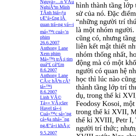
Nguyá»…n VÃµ
hình thành tầng lớp 
NghiÃªm Minh
sử của nó. Đặc điểm
TÃ­nh biá»ƒu
tÆ°á»£ng lÃ
“những người trí thứ
quan trá»ng vá»›i
là một nhóm người. 
má»™t cuá»‘n
cũng có, nhưng tầng 
phim
26.6.2007
liên kết mật thiết n
Anthony Lane
nhóm thống nhất, ho
Xem phim
Má»™t trÃ¡i tim
động mà có một khối
quáº£ cáº£m
người có quan hệ nh
8.6.2007
Anthony Lane
học thì lúc nào cũn
CÃ¡c bÃªn cÃ³
thành tầng lớp trí t
tá»™i
8.6.2007
dụ, trong thế kỉ XV
Linh VÅ©
Feodosy Kosoi, một 
Tá»« VÃ¡clav
Havel tá»›i
trong thế kỉ XVII, 
Cuá»™c sá»‘ng
thế kỉ XVIII, Petr 
cá»§a nhá»¯ng
ngÆ°á»i khÃ¡c
người trí thức; nhưn
9.5.2007