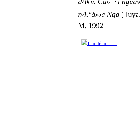
dÃ¢n. Cá»™i nguá»“
nÆ°á»›c Nga
(Tuyá»
M, 1992
bản để in