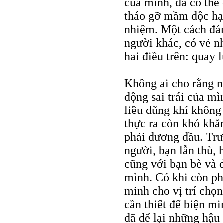
của mình, đã có thể
tháo gỡ mầm độc hại
nhiệm. Một cách đán
người khác, có vẻ n
hai điều trên: quay 
Không ai cho rằng n
động sai trái của mì
liều dũng khí không
thực ra còn khó khăn
phải đương đầu. Trướ
người, bạn lẫn thù,
cũng với bạn bè và đ
mình. Có khi còn ph
minh cho vị trí chọn
cần thiết để biện m
đã để lại những hậ