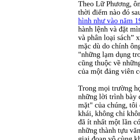
Theo Lữ Phương, ôn
thời điểm nào đó sa
hình như vào năm 1
hành lệnh và đặt mì
và phân loại sách” 
mặc dù do chính ôn
"những lạm dụng tron
cũng thuộc về những
của một đảng viên c
Trong mọi trường hợ
những lời trình bày 
mặt" của chúng, tôi 
khái, không chỉ khô
đã ít nhất một lần 
những thành tựu vă
giai đoạn vô cùng k