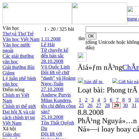
trang
Văn học
1 - 20 / 325 bài
Thơ và Thơ Trẻ
tìm
1.11.2008
Văn học Việt Nam
(dùng Unicode hoặc khôn
Lê Hải
Văn học nước
dấu)
Từ chuyện kể
ngoài
đến bản sắc
Các giải thưởng
28.10.2008
văn học
Äiá»ƒm nÃ³ng
ChÃ­n
Võ Quốc Linh
Giải thưởng Bùi
Đôi lời về chữ
Giáng
“danh” và Hoàng
Lý luận phê bình
bản để in
Gửi bài nà
Ngọc-Tuấn
văn học
Loạt bài:
Phong trÃ 
27.10.2008
Điểm nóng
Andrew Purvis
Chính trị Việt
1
2
3
4
5
6
7
8
9
1
Milan Kundera,
Nam
25
26
27
28
29
30
31
tên chỉ điểm cộng
Chính trị thế giới
8.8.2008
sản?
Đại hội X và cải
25.10.2008
cách chính trị tại
PhÃ¹ng Nguyá»…n
Tôn Thất Quỳnh
Việt Nam
Ná»—i loay hoay c
Du
Xã hội
Đôi lời với
Giáo dục