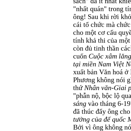
sách" đã ít nhất khi
"nhất quán" trong tí
ông! Sau khi rời khỏ
cái tổ chức mà chức
cho một cơ cấu quyề
tính khả thi của một
còn đủ tinh thần cá
cuốn
Cuộc xâm lăng
tại miền Nam Việt 
xuất bản Văn hoá ở 
Phương không nói gì
thứ
Nhân văn-Giai 
"phẫn nộ, bộc lộ qua
sáng
vào tháng 6-197
đã thúc đẩy ông cho
tưởng của đế quốc 
Bởi vì ông không nói