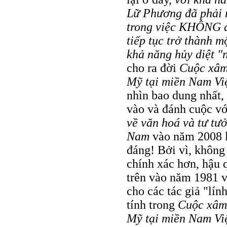
Lữ Phương đã phải n
trong việc KHÔNG đ
tiếp tục trở thành m
khả năng hủy diệt "
cho ra đời
Cuộc xâm 
Mỹ tại miền Nam Vi
nhìn bao dung nhất, 
vào và đánh cuộc vớ
về văn hoá và tư tư
Nam
vào năm 2008 là
đáng! Bởi vì, không
chính xác hơn, hậu 
trên vào năm 1981 v
cho các tác giả "lí
tính trong
Cuộc xâm 
Mỹ tại miền Nam Vi