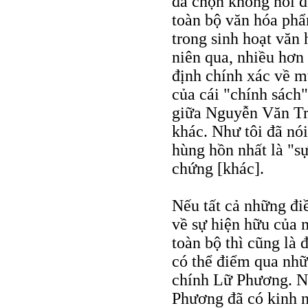
đã chọn không nói đ
toàn bộ văn hóa ph
trong sinh hoạt văn 
niên qua, nhiều hơn 
định chính xác về mụ
của cái "chính sách"
giữa Nguyễn Văn Tr
khác. Như tôi đã nó
hùng hồn nhất là "s
chứng [khác].
Nếu tất cả những đi
về sự hiện hữu của 
toàn bộ thì cũng là
có thể điểm qua nhữn
chính Lữ Phương. N
Phương đã có kinh 