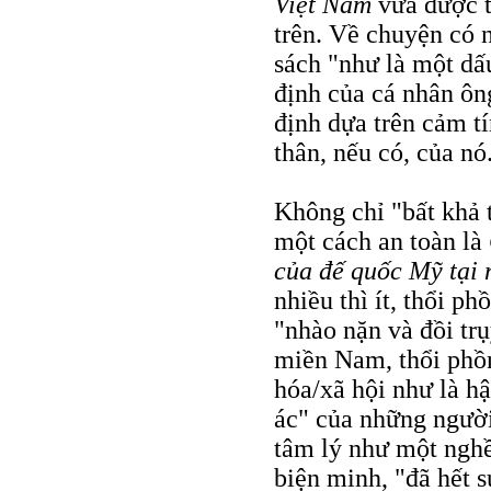
Việt Nam
vừa được tô
trên. Về chuyện có 
sách "như là một dấ
định của cá nhân ôn
định dựa trên cảm tí
thân, nếu có, của nó
Không chỉ "bất khả t
một cách an toàn là
của đế quốc Mỹ tại
nhiều thì ít, thổi p
"nhào nặn và đồi tr
miền Nam, thổi phồn
hóa/xã hội như là hậ
ác" của những ngườ
tâm lý như một ngh
biện minh, "đã hết 