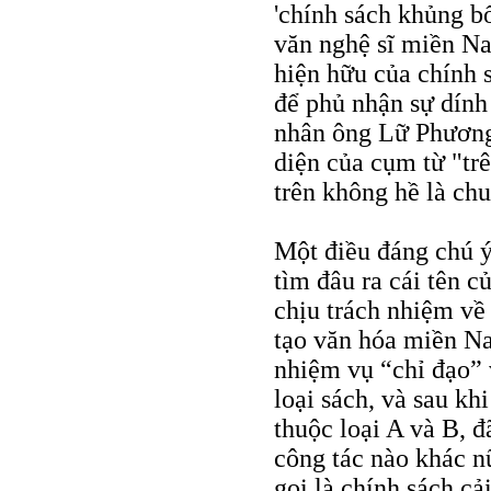
'chính sách khủng bố
văn nghệ sĩ miền Na
hiện hữu của chính 
để phủ nhận sự dính
nhân ông Lữ Phương
diện của cụm từ "tr
trên không hề là chu
Một điều đáng chú ý
tìm đâu ra cái tên c
chịu trách nhiệm về
tạo văn hóa miền Na
nhiệm vụ “chỉ đạo” 
loại sách, và sau kh
thuộc loại A và B, 
công tác nào khác n
gọi là chính sách c