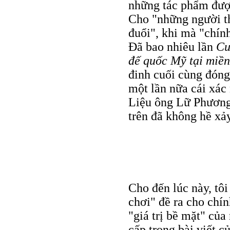
những tác phẩm được
Cho "những người th
đuổi", khi mà "chín
Đã bao nhiêu lần
Cu
đế quốc Mỹ tại miề
đinh cuối cùng đóng
một lần nữa cái xác
Liệu ông Lữ Phương
trên đã không hề xả
Cho đến lúc này, tôi
chơi" đề ra cho chí
"giá trị bề mặt" củ
cấp trong bài viết c