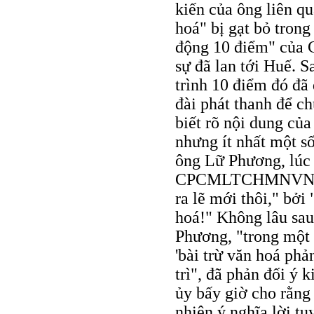
kiến của ông liên q
hoá" bị gạt bỏ tron
động 10 điểm" của
sự đã lan tới Huế. S
trình 10 điểm đó đã
đài phát thanh để ch
biết rõ nội dung củ
nhưng ít nhất một s
ông Lữ Phương, lúc 
CPCMLTCHMNVN, "đề
ra lẽ mới thôi," bởi
hoá!" Không lâu sau
Phương, "trong một
'bài trừ văn hoá ph
trì", đã phản đối ý
ủy bấy giờ cho rằng 
nhiên ý nghĩa lời t