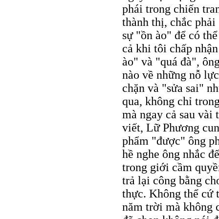
phái trong chiến tr
thành thị, chắc phả
sự "ồn ào" để có th
cả khi tôi chấp nhậ
ào" và "quá đà", ôn
nào về những nỗ lực
chặn và "sửa sai" nh
qua, không chỉ trong
mà ngay cả sau vài 
viết, Lữ Phương cung
phẩm "được" ông phâ
hề nghe ông nhắc đến
trong giới cầm quyề
trả lại công bằng ch
thực. Không thể cứ 
năm trời mà không 