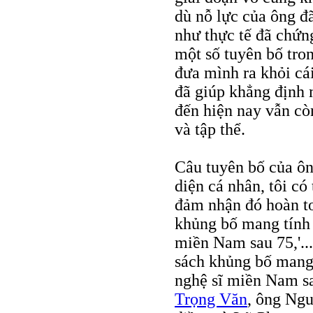
dù nỗ lực của ông đ
như thực tế đã chứn
một số tuyên bố tron
đưa mình ra khỏi cá
đã giúp khẳng định 
đến hiện nay vẫn còn
và tập thể.
Câu tuyên bố của ô
diện cá nhân, tôi có
đảm nhận đó hoàn to
khủng bố mang tính c
miền Nam sau 75,'..
sách khủng bố mang 
nghệ sĩ miền Nam s
Trọng Văn
, ông Ngu