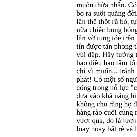
muốn thừa nhận. Có 
bỏ ra suốt quãng đời
lần thề thốt rũ bỏ,
nữa chiếc bong bón
lần vỡ tung tóe trên
tín được tấn phong t
vùi dập. Hãy tưởng
bao điều hao tâm tổn
chỉ vì muốn... trán
phát! Có một số ngư
công trong nỗ lực "c
dựa vào khả năng bi
không cho rằng họ đ
hàng rào cuối cùng 
vượt qua, đó là lươn
loay hoay bắt rễ và 