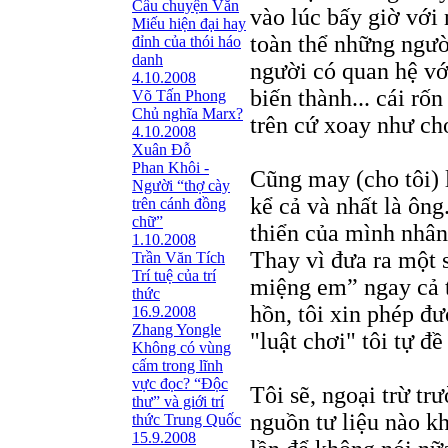
Câu chuyện Văn
vào lúc bấy giờ với
Miếu hiện đại hay
toàn thể những người
đỉnh của thói háo
danh
người có quan hệ vớ
4.10.2008
biến thành... cái rố
Võ Tấn Phong
Chủ nghĩa Marx?
trên cứ xoay như ch
4.10.2008
Xuân Đỗ
Phan Khôi -
Cũng may (cho tôi) l
Người “thợ cày
kể cả và nhất là ông
trên cánh đồng
chữ”
thiển của mình nhân
1.10.2008
Thay vì đưa ra một 
Trần Văn Tích
Trí tuệ của trí
miệng em” ngay cả t
thức
hồn, tôi xin phép đ
16.9.2008
Zhang Yongle
"luật chơi" tôi tự đ
Không có vùng
cấm trong lĩnh
vực đọc? “Ðộc
Tôi sẽ, ngoại trừ tr
thư” và giới trí
nguồn tư liệu nào k
thức Trung Quốc
15.9.2008