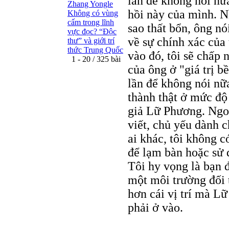
lần để không nói nữ
Zhang Yongle
hồi này của mình. N
Không có vùng
cấm trong lĩnh
sao thất bổn, ông nó
vực đọc? “Ðộc
về sự chính xác của
thư” và giới trí
thức Trung Quốc
vào đó, tôi sẽ chấp 
1 - 20 / 325 bài
của ông ở "giá trị 
lần để không nói nữa
thành thật ở mức độ
giả Lữ Phương. Ngoà
viết, chủ yếu dành 
ai khác, tôi không 
để lạm bàn hoặc sử 
Tôi hy vọng là bạn 
một môi trường đối 
hơn cái vị trí mà L
phải ở vào.