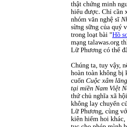
thật chứng minh ngượ
hiểu được. Chỉ cần
nhóm văn nghệ sĩ
N
sừng sững của quý vị
trong loạt bài "
Hồ s
mạng talawas.org th
Lữ Phương có thể đã
Chúng ta, tuy vậy, n
hoàn toàn không bị 
cuốn
Cuộc xâm lăng
tại miền Nam Việt 
thứ chủ nghĩa xã hộ
không lay chuyển củ
Lữ Phương, cùng với
kiên hiếm hoi khác, 
tục cho phép mình b