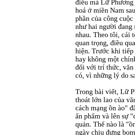
điều mà Lữ Phương gọ
hoá ở miền Nam sau
phần của công cuộc 
như hai người đang 
nhau. Theo tôi, cái 
quan trọng, điều qua
hiện. Trước khi tiế
hay không một chín
đối với trí thức, v
có, vì những lý do s
Trong bài viết, Lữ 
thoát lớn lao của v
cách mạng ồn ào" đã
ấn phẩm và lên sự "
quản. Thế nào là "ồ
ngày chịu đựng bom 