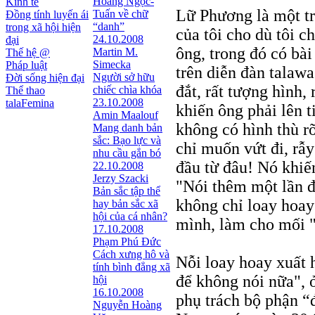
Hoàng Ngọc-
Kinh tế
Lữ Phương là một tr
Tuấn về chữ
Đồng tính luyến ái
“danh”
trong xã hội hiện
của tôi cho dù tôi 
24.10.2008
đại
ông, trong đó có bài
Martin M.
Thế hệ @
Simecka
Pháp luật
trên diễn đàn talaw
Người sở hữu
Đời sống hiện đại
đắt, rất tượng hình,
chiếc chìa khóa
Thể thao
23.10.2008
talaFemina
khiến ông phải lên t
Amin Maalouf
không có hình thù rõ 
Mang danh bản
sắc: Bạo lực và
chỉ muốn vứt đi, rẫy
nhu cầu gắn bó
đầu từ đâu! Nó khiến
22.10.2008
Jerzy Szacki
"Nói thêm một lần 
Bản sắc tập thể
không chỉ loay hoay
hay bản sắc xã
hội của cá nhân?
mình, làm cho mối "
17.10.2008
Phạm Phú Đức
Cách xưng hô và
Nỗi loay hoay xuất 
tính bình đẳng xã
để không nói nữa", 
hội
16.10.2008
phụ trách bộ phận “
Nguyễn Hoàng