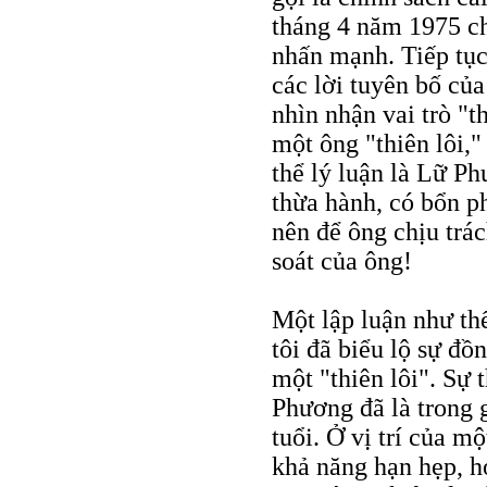
tháng 4 năm 1975 ch
nhấn mạnh. Tiếp tục
các lời tuyên bố củ
nhìn nhận vai trò "t
một ông "thiên lôi,"
thể lý luận là Lữ Ph
thừa hành, có bổn ph
nên để ông chịu trá
soát của ông!
Một lập luận như th
tôi đã biểu lộ sự đồ
một "thiên lôi". Sự 
Phương đã là trong g
tuổi. Ở vị trí của m
khả năng hạn hẹp, h