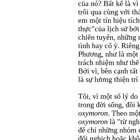
của nó? Bất kể là vì
trôi qua cùng với t
em một tín hiệu tích
thực"của lịch sử bởi
chiến tuyến, những 
tình hay cố ý. Riên
Phương, như là một 
trách nhiệm như thế 
Bởi vì, bên cạnh tất
là sự lương thiện trí
Tôi, vì một số lý do
trong đời sống, đôi 
oxymoron
. Theo một
oxymoron
là "từ ng
để chỉ những nhóm c
đối nghịch hoặc khô