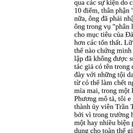
qua các sự kiện do c
10 điểm, thân phận "
nữa, ông đã phải nhậ
ông trong vụ "phân l
cho mục tiêu của Đả
hơn các tổn thất. L
thể nào chứng minh 
lập đã không được s
tác giả có tên trong
đày với những tội d
từ có thể làm chết 
mỉa mai, trong một 
Phương mô tả, tôi e
thành ủy viên Trần T
bởi vì trong trường
một hay nhiều biện 
dụng cho toàn thể g