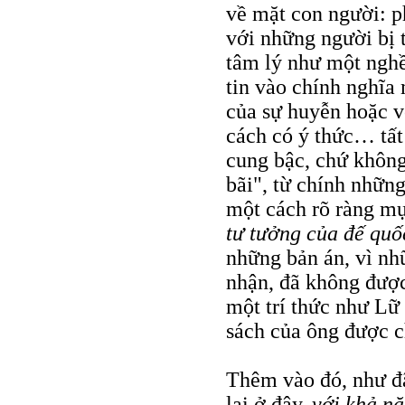
về mặt con người: p
với những người bị 
tâm lý như một nghề
tin vào chính nghĩa
của sự huyễn hoặc 
cách có ý thức… tất
cung bậc, chứ không
bãi", từ chính những
một cách rõ ràng mụ
tư tưởng của đế qu
những bản án, vì nh
nhận, đã không được
một trí thức như Lữ
sách của ông được ch
Thêm vào đó, như đã
lại ở đây,
với khả nă