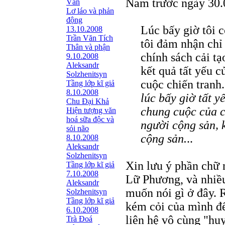
Nam trước ngày 30.0
Văn
Lơ láo và phản
động
Lúc bấy giờ tôi 
13.10.2008
Trần Văn Tích
tôi đảm nhận chỉ
Thân và phận
chính sách cải tạ
9.10.2008
Aleksandr
kết quả tất yếu 
Solzhenitsyn
cuộc chiến tranh
Tầng lớp kĩ giả
8.10.2008
lúc bấy giờ tất 
Chu Đại Khả
chung cuộc của c
Hiện tượng văn
hoá sữa độc và
người cộng sản, 
sỏi não
cộng sản.
..
8.10.2008
Aleksandr
Solzhenitsyn
Xin lưu ý phần chữ n
Tầng lớp kĩ giả
7.10.2008
Lữ Phương, và nhiều
Aleksandr
muốn nói gì ở đây. R
Solzhenitsyn
Tầng lớp kĩ giả
kém cỏi của mình để
6.10.2008
liên hệ vô cùng "h
Trà Đoá