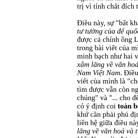
trị vì tính chất đíc
Điều này, sự "bất kh
tư tưởng của đế qu
được cả chính ông L
trong bài viết của m
minh bạch như hai vớ
xâm lăng về văn hoá
Nam Việt Nam
. Điề
viết của mình là "c
tìm được vẫn còn ngu
chúng" và "... cho đ
có ý định coi
toàn 
khứ cần phải phủ đị
liên hệ giữa điều nà
lăng về văn hoá và 