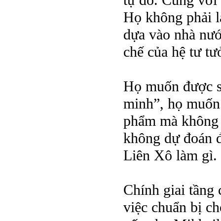
tự do. Cùng với t
Họ không phải l
dựa vào nhà nướ
chế của hệ tư tư
Họ muốn được số
minh”, họ muốn 
phẩm mà không p
không dự đoán đ
Liên Xô làm gì.
Chính giai tầng 
việc chuẩn bị c