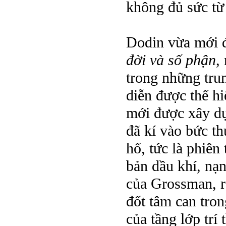
không đủ sức từ 
Dodin vừa mới đ
đời và số phận
,
trong những tr
diễn được thể hi
mới được xây dựn
đã kí vào bức th
hổ, tức là phiê
bản dầu khí, nạ
của Grossman, r
đốt tâm can tro
của tầng lớp trí