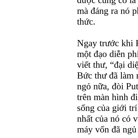
được củng cố là
mà đáng ra nó ph
thức.
Ngay trước khi 
một đạo diễn ph
viết thư, “đại d
Bức thư đã làm 
ngỏ nữa, đòi Put
trên màn hình đ
sống của giới tr
nhất của nó có v
máy vốn đã ngủ t