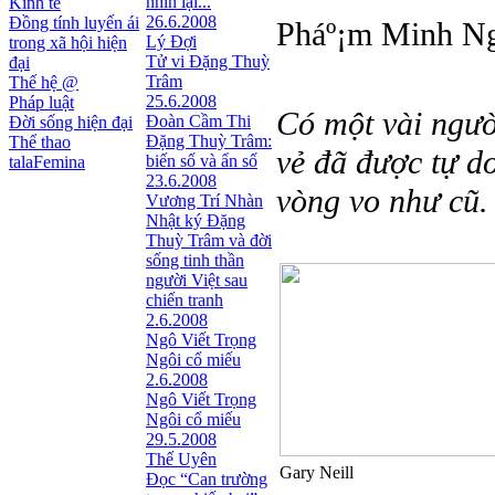
nhìn lại...
Kinh tế
26.6.2008
Đồng tính luyến ái
Pháº¡m Minh Ng
Lý Đợi
trong xã hội hiện
Tử vi Đặng Thuỳ
đại
Trâm
Thế hệ @
25.6.2008
Pháp luật
Có một vài ngườ
Đoàn Cầm Thi
Đời sống hiện đại
Đặng Thuỳ Trâm:
Thể thao
vẻ đã được tự d
biến số và ẩn số
talaFemina
23.6.2008
vòng vo như cũ.
Vương Trí Nhàn
Nhật ký Ðặng
Thuỳ Trâm và đời
sống tinh thần
người Việt sau
chiến tranh
2.6.2008
Ngô Viết Trọng
Ngôi cổ miếu
2.6.2008
Ngô Viết Trọng
Ngôi cổ miếu
29.5.2008
Thế Uyên
Gary Neill
Đọc “Can trường