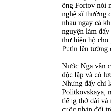
ông Fortov nói 
nghệ sĩ thường c
nhau ngay cả kh
nguyện làm đấy 
thư biện hộ cho
Putin lên tường 
Nước Nga vẫn cò
độc lập và có lư
Nhưng đấy chỉ là
Politkovskaya, m
tiếng thở dài và
cuộc phản đối t