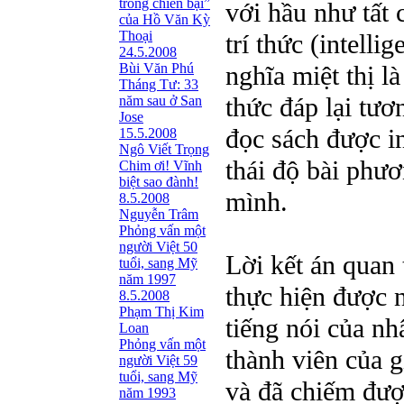
trong chiến bại”
với hầu như tất 
của Hồ Văn Kỳ
Thoại
trí thức (intelli
24.5.2008
Bùi Văn Phú
nghĩa miệt thị là
Tháng Tư: 33
thức đáp lại tươ
năm sau ở San
Jose
đọc sách được in
15.5.2008
Ngô Viết Trọng
thái độ bài phư
Chim ơi! Vĩnh
biệt sao đành!
mình.
8.5.2008
Nguyễn Trâm
Phỏng vấn một
người Việt 50
Lời kết án quan 
tuổi, sang Mỹ
năm 1997
thực hiện được n
8.5.2008
Phạm Thị Kim
tiếng nói của nh
Loan
Phỏng vấn một
thành viên của g
người Việt 59
tuổi, sang Mỹ
và đã chiếm đượ
năm 1993