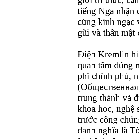
giới trí thức, c
tiếng Nga nhận 
cùng kinh ngạc 
gũi và thân mật 
Điện Kremlin hi
quan tâm đúng m
phi chính phủ, 
(Общественная п
trung thành và 
khoa học, nghệ s
trước công chún
danh nghĩa là T