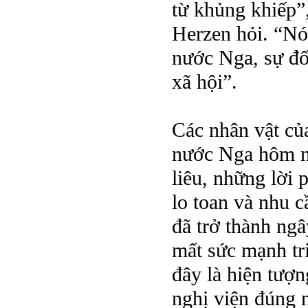
từ khủng khiếp”
Herzen hỏi. “Nó
nước Nga, sự đối
xã hội”.
Các nhân vật củ
nước Nga hôm n
liêu, những lời 
lo toan và nhu c
đã trở thành ngâ
mất sức mạnh tr
đây là hiện tượn
nghị viện đúng n