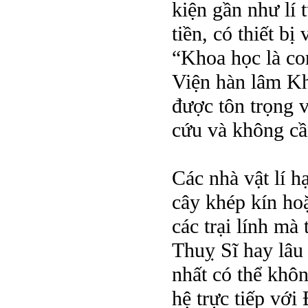
kiện gần như lí 
tiền, có thiết b
“Khoa học là co
Viện hàn lâm Kh
được tôn trọng v
cứu và không cầ
Các nhà vật lí 
cây khép kín ho
các trại lính mà 
Thuỵ Sĩ hay lâu
nhất có thể khô
hệ trực tiếp vớ