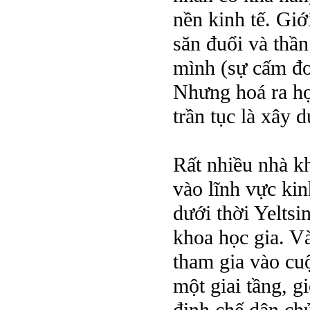
nền kinh tế. Giớ
săn đuổi và thầ
mình (sự cấm đo
Nhưng hoá ra họ
trần tục là xây
Rất nhiều nhà k
vào lĩnh vực kin
dưới thời Yeltsi
khoa học gia. V
tham gia vào cu
một giai tầng, g