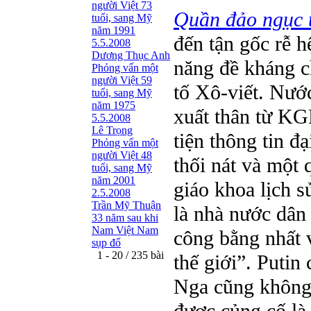
người Việt 73
Quần đảo ngục 
tuổi, sang Mỹ
năm 1991
đến tận gốc rễ 
5.5.2008
Dương Thục Anh
năng đề kháng ch
Phỏng vấn một
người Việt 59
tố Xô-viết. Nước
tuổi, sang Mỹ
năm 1975
xuất thân từ KG
5.5.2008
Lê Trọng
tiện thông tin đạ
Phỏng vấn một
người Việt 48
thối nát và một 
tuổi, sang Mỹ
năm 2001
giáo khoa lịch 
2.5.2008
Trần Mỹ Thuận
là nhà nước dân
33 năm sau khi
Nam Việt Nam
công bằng nhất v
sụp đổ
1 - 20 / 235 bài
thế giới”. Putin
Nga cũng không 