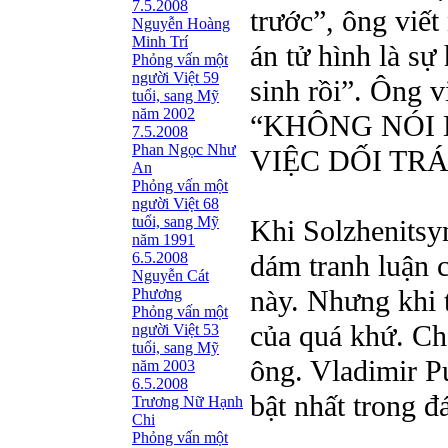
7.5.2008
trước”, ông viết
Nguyễn Hoàng
Minh Trí
án tử hình là sự
Phỏng vấn một
người Việt 59
sinh rồi”. Ông v
tuổi, sang Mỹ
năm 2002
“KHÔNG NÓI
7.5.2008
Phan Ngọc Như
VIỆC DỐI TR
An
Phỏng vấn một
người Việt 68
tuổi, sang Mỹ
Khi Solzhenitsy
năm 1991
6.5.2008
dám tranh luận c
Nguyễn Cát
này. Nhưng khi 
Phương
Phỏng vấn một
của quá khứ. Ch
người Việt 53
tuổi, sang Mỹ
ông. Vladimir P
năm 2003
6.5.2008
bật nhất trong đ
Trương Nữ Hạnh
Chi
Phỏng vấn một