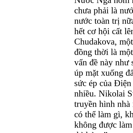
Nước Nga hôm na
chưa phải là nư
nước toàn trị nữ
hết cơ hội cất lê
Chudakova, một 
đồng thời là mộ
vấn đề này như 
úp mặt xuống đất
sức ép của Điện 
nhiều. Nikolai 
truyền hình nhà
có thể làm gì, k
không được làm 