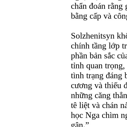
chẩn đoán rằng 
bằng cấp và côn
Solzhenitsyn khô
chính tầng lớp t
phần bản sắc củ
tỉnh quan trọng
tình trạng đáng b
cương và thiếu đ
những căng thẳng
tê liệt và chán 
học Nga chìm ng
gân.”