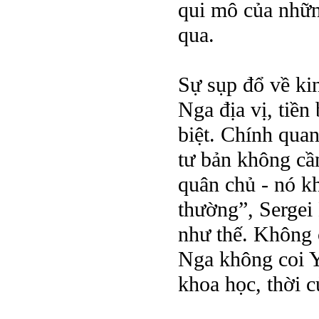
qui mô của nhữn
qua.
Sự sụp đổ về kin
Nga địa vị, tiền
biệt. Chính qua
tư bản không cần
quân chủ - nó kh
thường”, Sergei 
như thế. Không c
Nga không coi Y
khoa học, thời c