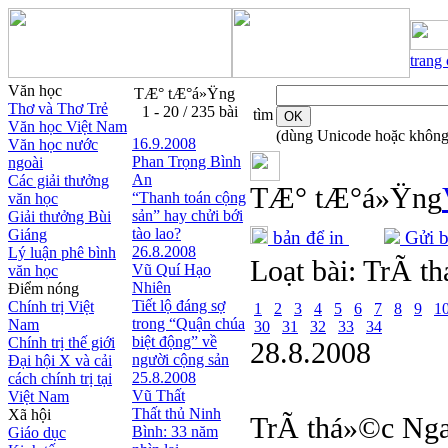
trang
Văn học
TÆ° tÆ°á»Ÿng
Thơ và Thơ Trẻ
1 - 20 / 235 bài
tìm
Văn học Việt Nam
(dùng Unicode hoặc không
16.9.2008
Văn học nước
Phan Trọng Bình
ngoài
An
Các giải thưởng
TÆ° tÆ°á»Ÿng
“Thanh toán cộng
văn học
sản” hay chửi bới
Giải thưởng Bùi
tào lao?
Giáng
bản để in
Gửi b
26.8.2008
Lý luận phê bình
Loạt bài:
TrÃ­ t
Vũ Quí Hạo
văn học
Nhiên
Điểm nóng
Tiết lộ đáng sợ
Chính trị Việt
1
2
3
4
5
6
7
8
9
1
trong “Quận chúa
Nam
30
31
32
33
34
biệt động” về
Chính trị thế giới
28.8.2008
người cộng sản
Đại hội X và cải
25.8.2008
cách chính trị tại
Vũ Thất
Việt Nam
Thất thủ Ninh
Xã hội
TrÃ­ thá»©c Ng
Bình: 33 năm
Giáo dục