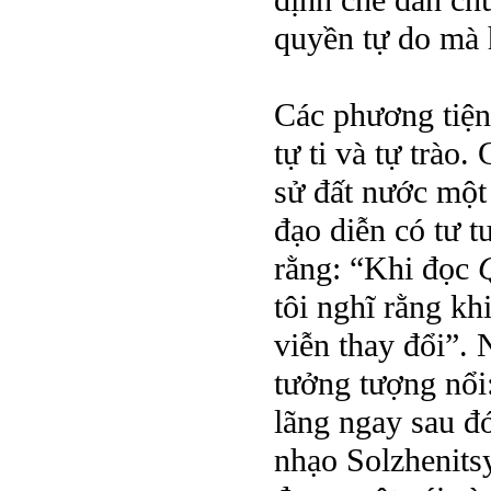
định chế dân ch
quyền tự do mà 
Các phương tiện
tự ti và tự trào
sử đất nước một
đạo diễn có tư t
rằng: “Khi đọc
tôi nghĩ rằng kh
viễn thay đổi”.
tưởng tượng nổi
lãng ngay sau đ
nhạo Solzhenits