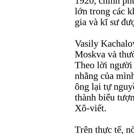
1920, chính ph
lớn trong các k
gia và kĩ sư đư
Vasily Kachalo
Moskva và thườ
Theo lời người 
nhằng của mình
ông lại tự ngu
thành biểu tượn
Xô-viết.
Trên thực tế, n