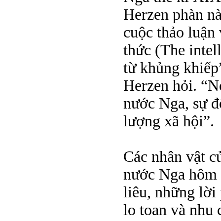
Herzen phàn nà
cuộc thảo luận v
thức (The intel
từ khủng khiếp”
Herzen hỏi. “Nó
nước Nga, sự đố
lượng xã hội”.
Các nhân vật c
nước Nga hôm n
liêu, những lời
lo toan và nhu 