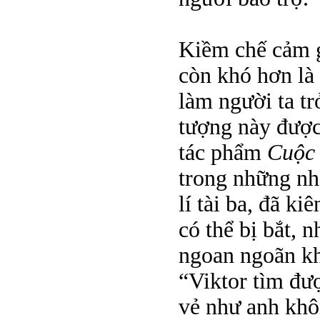
Kiềm chế cảm g
còn khó hơn là 
làm người ta tr
tượng này được
tác phẩm
Cuộc 
trong những nhâ
lí tài ba, đã k
có thể bị bắt, 
ngoan ngoãn kh
“Viktor tìm đư
vẻ như anh khô