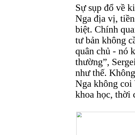
Sự sụp đổ về ki
Nga địa vị, tiề
biệt. Chính qu
tư bản không cầ
quân chủ - nó k
thường”, Sergei
như thế. Không 
Nga không coi 
khoa học, thời 