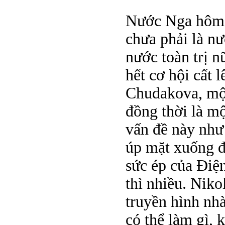
Nước Nga hôm n
chưa phải là n
nước toàn trị n
hết cơ hội cất 
Chudakova, một
đồng thời là m
vấn đề này như
úp mặt xuống đấ
sức ép của Điện
thì nhiều. Niko
truyền hình nh
có thể làm gì, 