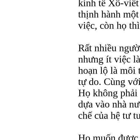
kinh tế Xô-viết
thịnh hành một
việc, còn họ th
Rất nhiều người
nhưng ít việc 
hoạn lộ là môi 
tự do. Cùng với 
Họ không phải 
dựa vào nhà nư
chế của hệ tư t
Họ muốn được s