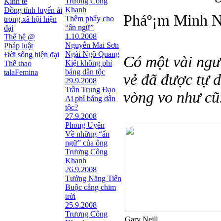
Trương Công
Kinh tế
Khanh
Đồng tính luyến ái
Pháº¡m Minh N
Thêm phẩy cho
trong xã hội hiện
“ẩn ngữ”
đại
1.10.2008
Thế hệ @
Nguyễn Mai Sơn
Pháp luật
Ngài Ngô Quang
Đời sống hiện đại
Có một vài ngư
Kiệt không phỉ
Thể thao
báng dân tộc
talaFemina
vẻ đã được tự 
29.9.2008
Trần Trung Đạo
vòng vo như cũ
Ai phỉ báng dân
tộc?
27.9.2008
Phong Uyên
Về những “ẩn
ngữ” của ông
Trương Công
Khanh
26.9.2008
Tưởng Năng Tiến
Buộc cẳng chim
trời
25.9.2008
Trương Công
Gary Neill