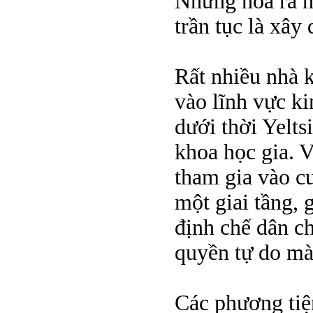
Nhưng hoá ra h
trần tục là xâ
Rất nhiều nhà 
vào lĩnh vực ki
dưới thời Yelts
khoa học gia. 
tham gia vào c
một giai tầng, 
định chế dân c
quyền tự do mà
Các phương tiệ