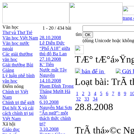
trang
Văn học
1 - 20 / 434 bài
Thơ và Thơ Trẻ
tìm
28.10.2008
Văn học Việt Nam
(dùng Unicode hoặc không
Lê Diễn Đức
Văn học nước
“Phố A18” giữa
ngoài
thủ đô Ba Lan
Các giải thưởng
TÆ° tÆ°á»Ÿn
27.10.2008
văn học
K’ Tiên
Giải thưởng Bùi
Nước mắt Tây
Giáng
bản để in
Gửi b
Nguyên
Lý luận phê bình
Loạt bài:
TrÃ­ 
14.10.2008
văn học
Phạm Đình Trọng
Điểm nóng
Tháng Mười Hà
Chính trị Việt
1
2
3
4
5
6
7
8
9
1
Nội
Nam
32
33
34
6.10.2008
Chính trị thế giới
28.8.2008
Nguyễn Mai Sơn
Đại hội X và cải
“Ẩn ngữ”: một
cách chính trị tại
thách thức chính
Việt Nam
trị?
Xã hội
TrÃ­ thá»©c N
3.10.2008
Giáo dục