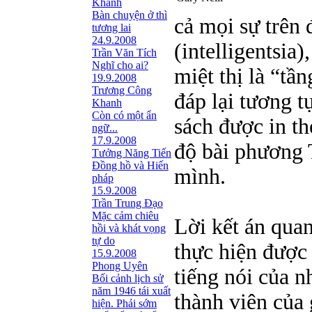
Khanh
Bàn chuyện ở thì
cả mọi sự trên 
tương lai
24.9.2008
(intelligentsia
Trần Văn Tích
Nghĩ cho ai?
miệt thị là “tần
19.9.2008
Trương Công
đáp lại tương t
Khanh
Còn có một ẩn
sách được in th
ngữ...
17.9.2008
độ bài phương 
Tưởng Năng Tiến
Đồng hồ và Hiến
mình.
pháp
15.9.2008
Trần Trung Đạo
Mặc cảm chiêu
Lời kết án quan
hồi và khát vọng
tự do
thực hiện được 
15.9.2008
Phong Uyên
tiếng nói của n
Bối cảnh lịch sử
năm 1946 tái xuất
thành viên của 
hiện. Phải sớm