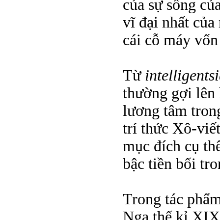
của sự sống của
vĩ đại nhất của
cái cỗ máy vốn 
Từ
intelligents
thường gợi lên 
lương tâm tron
trí thức Xô-viế
mục đích cụ thế
bậc tiền bối tr
Trong tác phẩm 
Nga thế kỉ XIX