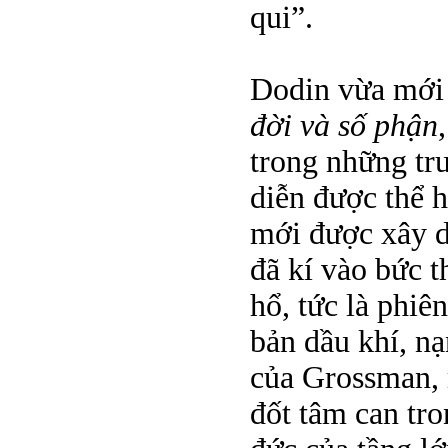
qui”.
Dodin vừa mới 
đời và số phận
trong những t
diễn được thể h
mới được xây dự
đã kí vào bức t
hổ, tức là phi
bản dầu khí, n
của Grossman, 
đốt tâm can tro