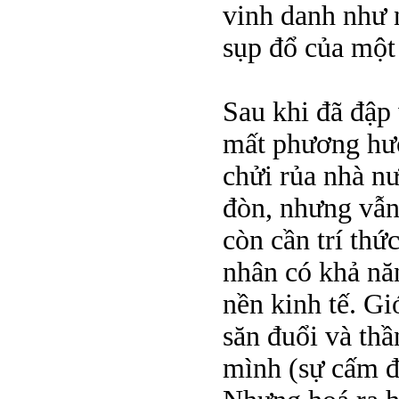
vinh danh như 
sụp đổ của một 
Sau khi đã đập 
mất phương hướn
chửi rủa nhà n
đòn, nhưng vẫn
còn cần trí thứ
nhân có khả năn
nền kinh tế. Gi
săn đuổi và th
mình (sự cấm đ