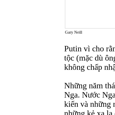
Gary Neill
Putin vì cho rằ
tộc (mặc dù ông
không chấp nhậ
Những năm thán
Nga. Nước Nga
kiến và những 
những kẻ xa lạ 