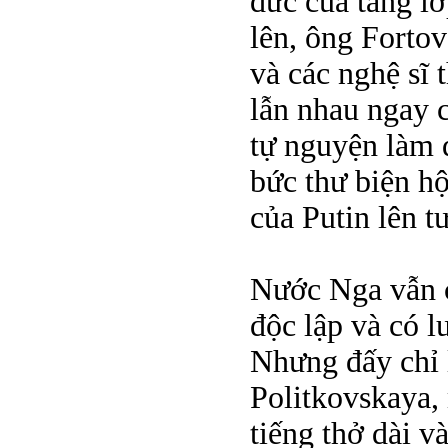
đức của tầng lớ
lên, ông Forto
và các nghệ sĩ 
lẫn nhau ngay c
tự nguyện làm 
bức thư biện h
của Putin lên t
Nước Nga vẫn c
độc lập và có l
Nhưng đấy chỉ l
Politkovskaya, 
tiếng thở dài v