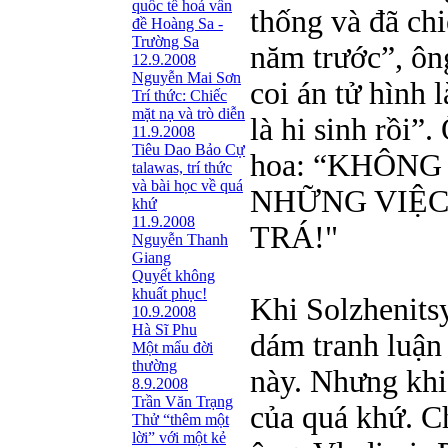
quốc tế hoá vấn
thống và đã ch
đề Hoàng Sa -
Trường Sa
năm trước”, ông
12.9.2008
Nguyễn Mai Sơn
coi án tử hình 
Trí thức: Chiếc
mặt nạ và trò diễn
là hi sinh rồi”
11.9.2008
Tiêu Dao Bảo Cự
hoa: “KHÔNG
talawas, trí thức
và bài học về quá
NHỮNG VIỆC
khứ
11.9.2008
TRÁ!"
Nguyễn Thanh
Giang
Quyết không
khuất phục!
Khi Solzhenits
10.9.2008
Hà Sĩ Phu
dám tranh luận 
Một mẩu đời
thường
này. Nhưng khi
8.9.2008
Trần Văn Trạng
của quá khứ. C
Thử “thêm một
lời” với một kẻ