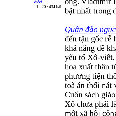
ông. Vladimir 
điếc!
1 - 20 / 434 bài
bật nhất trong 
Quần đảo ngục
đến tận gốc rễ
khả năng đề khá
yếu tố Xô-viết.
hoa xuất thân 
phương tiện thô
toà án thối nát
Cuốn sách giáo
Xô chưa phải l
một xã hội công