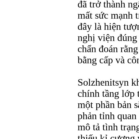
đã trở thành ng
mất sức mạnh t
đây là hiện tượ
nghị viện đúng 
chẩn đoán rằng
bằng cấp và cô
Solzhenitsyn kh
chính tầng lớp 
một phần bản s
phản tỉnh quan
mô tả tình trạn
thiếu kỉ cương 