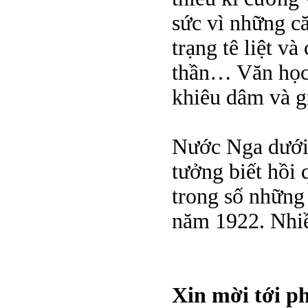
sức vì những că
trạng tê liệt v
thần… Văn học
khiêu dâm và g
Nước Nga dưới 
tưởng biết hồi
trong số những 
năm 1922. Nhiề
Xin mời tới p