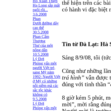
Hồ Xuân Thiện
thể hiện trên các bà
Hạ Long sắp mất
có hành vi đặc biệt 
ngôi rồi...
3.6.2008
Phan
Dưới đường dây
cao thế
30.5.2008
Phan Cẩm
Thượng
Tin từ Đà Lạt: Hà 
Thư của một
nông dân
10.5.2008
Sáng 8/9/08, tôi (tứ
Lý Đợi
Phỏng vấn một
người Việt trẻ,
Cũng như những lần
sang Mỹ năm
trá hình”
vẫn được t
1992: Người Việt
ở Mỹ có những
đúng với tinh thần “
nỗi niềm mà các
sắc tộc khác
không có
8 giờ kém 5 phút, m
9.5.2008
mời”, mời rằng đúng 
Lý Đợi
Phỏng vấn một