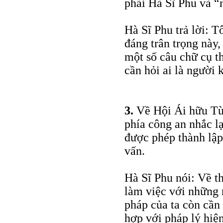
phải Hà Sĩ Phu và 
Hà Sĩ Phu trả lời: 
đáng trân trọng này,
một số câu chữ cụ t
cần hỏi ai là người 
3.
Về Hội Ái hữu Tù 
phía công an nhắc l
được phép thành lập
vấn.
Hà Sĩ Phu nói: Về th
làm việc với những 
pháp của ta còn cần 
hợp với pháp lý hiện