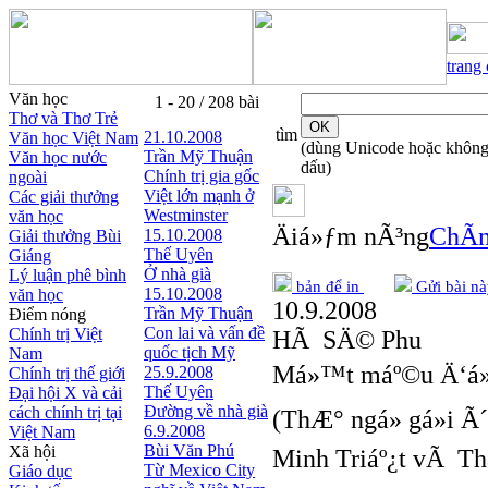
trang
Văn học
1 - 20 / 208 bài
Thơ và Thơ Trẻ
tìm
21.10.2008
Văn học Việt Nam
(dùng Unicode hoặc khôn
Trần Mỹ Thuận
Văn học nước
dấu)
Chính trị gia gốc
ngoài
Việt lớn mạnh ở
Các giải thưởng
Westminster
văn học
Äiá»ƒm nÃ³ng
ChÃ­n
15.10.2008
Giải thưởng Bùi
Thế Uyên
Giáng
Ở nhà già
Lý luận phê bình
bản để in
Gửi bài nà
15.10.2008
văn học
10.9.2008
Trần Mỹ Thuận
Điểm nóng
Con lai và vấn đề
Chính trị Việt
HÃ SÄ© Phu
quốc tịch Mỹ
Nam
Má»™t máº©u Ä‘á»
25.9.2008
Chính trị thế giới
Thế Uyên
Đại hội X và cải
Đường về nhà già
cách chính trị tại
(ThÆ° ngá» gá»­i 
6.9.2008
Việt Nam
Bùi Văn Phú
Xã hội
Minh Triáº¿t vÃ T
Từ Mexico City
Giáo dục