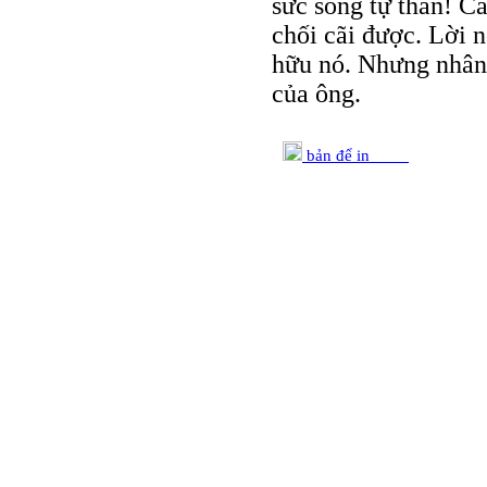
sức sống tự thân! Cá
chối cãi được. Lời n
hữu nó. Nhưng nhân 
của ông.
bản để in