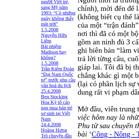
Người mời là trưởng
người Việt trẻ,
chính), mời đến để 
sang Mỹ năm
1993: “Có những
(không biết cụ thể l
ngày không thấy
của một “trận đánh”
mặt trời”
1.5.2008
nơi thì đã có một b
Nguyễn Hữu
gồm an ninh đủ 3 cấp
Liêm
Bãi nhiệm
ghi biên bản “làm v
Madison hay
trả lời từng câu, cu
không?
1.5.2008
giáp lai. Tôi đã bị 
Trần Kiêm Đoàn
chẳng khác gì một b
“Đại Nam Quốc
tự” trước nhu cầu
(lại có phần lịch s
văn hoá du lịch
dung rất vi phạm dâ
25.4.2008
Ben Stocking
Hoa Kỳ tố cáo
Mở đầu, viên trung 
nạn mua bán trẻ
sơ sinh tại Việt
việc hôm nay là nhữ
Nam
Phu
từ sau chuyến 
24.4.2008
Hoàng Hưng
bài
‘
Công - Nông - T
Trò chuyện đầu