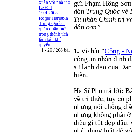
gửi Phạm Hồng Sơn
xuân với nhà thơ
Lê Đạt
dân Trung Quốc về H
19.4.2008
Tù nhân Chính trị v
Roger Harrabin
Trung Quốc –
dân oan”.
quán quân mới
trong thành tích
làm bẩn khí
quyển
1.
Về bài “
Công - Nô
1 - 20 / 208 bài
công an nhận định đ
sự lãnh đạo của Đản
hiến.
Hà Sĩ Phu trả lời: B
về trí thức, tuy có 
nhưng nói chống điều
nhưng không phải ở 
điều gì tốt đẹp đâu,
phải dùng luật để gò