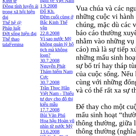
nghĩ về Việt Nam
Kinh tế
1.9.2008
Đồng tính luyến ái
Vua chúa và các ngu
Đỗ Kh.
trong xã hội hiện
những cuộc vi hành đ
Đêm cuối cùng ở
đại
Bắc Kinh Thế
Thế hệ @
chúng, mặc dù các v
vận
Pháp luật
báo cáo thường xuy
22.8.2008
Đời sống hiện đại
Vì sao nước Mỹ
Thể thao
nhằm vào những vụ v
không quản lý hộ
talaFemina
cáo) mà là sự tiếp x
tịch mà không
loạn?
những mẩu sinh hoạt
30.7.2008
sự bố trí hay tháp t
Nguyễn Phát
Thám hiểm Nam
của cuộc sống. Nếu 
Cực
cùng với những đống
30.7.2008
Trần Thục Hân
và có thể rất xa sự t
Việt Nam - Thiếu
tư duy cho đô thị
kiểu mẫu
Để thay cho một cuộc
17.7.2008
mẩu sinh hoạt “thườ
Bùi Văn Phú
Hoa hậu Hoàn vũ
thông thường, giữa l
nhìn từ nước Mỹ
thông thường (nghĩa 
13.6.2008