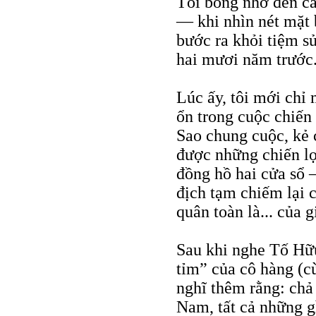
Tôi bỗng nhớ đến cá
— khi nhìn nét mặt b
bước ra khỏi tiệm s
hai mươi năm trước
Lúc ấy, tôi mới chỉ
ổn trong cuộc chiến 
Sao chung cuộc, kẻ 
được những chiến lợ
đồng hồ hai cửa sổ 
địch tạm chiếm lại c
quân toàn là... của g
Sau khi nghe Tố Hữu
tỉm” của cô hàng (cù
nghĩ thêm rằng: chả
Nam, tất cả những g