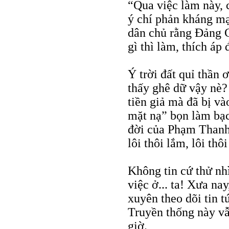
“Qua việc làm này, 
ý chí phản kháng m
dân chủ rằng Đảng C
gì thì làm, thích áp
Ý trời đất quỉ thần 
thấy ghê dữ vậy nè? 
tiền giả mà đã bị và
mặt nạ” bọn làm bạc 
đời của Phạm Thanh 
lôi thôi lắm, lôi thôi
Không tin cứ thử nh
việc ở... ta! Xưa n
xuyên theo dõi tin t
Truyền thống này vẫ
giờ.