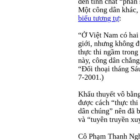
đến tính chất “phấn
Một công dân khác, 
biểu tương tự
:
“Ở Việt Nam có hai 
giới, nhưng không đ
thực thi ngầm trong
này, công dân chẳng
“Đối thoại tháng S
7-2001.)
Khẩu thuyết vô bằn
được cách “thực thi
dân chúng” nên đã bị
và “tuyên truyền xu
Cô Phạm Thanh Nghi