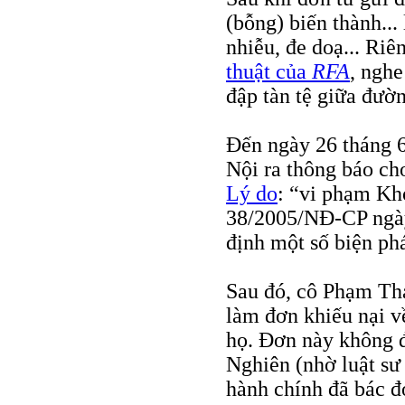
(bỗng) biến thành...
nhiễu, đe doạ... R
thuật của
RFA
, ngh
đập tàn tệ giữa đườ
Đến ngày 26 tháng 
Nội ra thông báo ch
Lý do
: “vi phạm Kh
38/2005/NĐ-CP ngày
định một số biện ph
Sau đó, cô Phạm Th
làm đơn khiếu nại v
họ. Đơn này không đ
Nghiên (nhờ luật sư
hành chính đã bác đơ