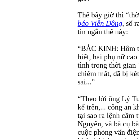
Thế bây giờ thì “thờ
báo Viễn Đông
, số 
tin ngắn thế này:
“BẮC KINH: Hôm thứ
biết, hai phụ nữ ca
tình trong thời gian
chiếm mất, đã bị kết
sai...”
“Theo lời ông Lý Tu
kể trên,... công an 
tại sao ra lệnh cầm 
Nguyên, và bà cụ b
cuộc phỏng vấn điện 