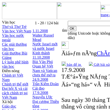
trang
Văn học
1 - 20 / 124 bài
Thơ và Thơ Trẻ
tìm
1.11.2008
Văn học Việt Nam
(dùng Unicode hoặc khôn
Walter Russel
Văn học nước
dấu)
Mead
ngoài
Nước Israel mới
Các giải thưởng
và nước Israel
văn học
Äiá»ƒm nÃ³ng
ChÃ­n
Kinh thánh
Giải thưởng Bùi
11.10.2008
Giáng
Bùi Văn Phú
Lý luận phê bình
bản để in
Gửi bài nà
Quan hệ Việt
văn học
17.9.2008
Nam và Vatican
Điểm nóng
chưa thể mở ra
Chính trị Việt
TÆ°á»Ÿng NÄƒng T
24.9.2008
Nam
Äá»“ng há»“ vÃ Hi
Trần Kiêm Đoàn
Chính trị thế giới
Cải đạo
Đại hội X và cải
17.9.2008
cách chính trị tại
Nguyễn Ước
Việt Nam
Sau ngày 30 tháng T
Ðại cương Thiền
Xã hội
thằng vô cùng rảnh 
tông
Giáo dục