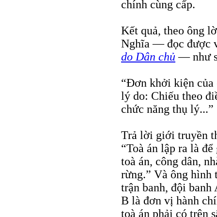
chính cùng cấp.
Kết quả, theo ông l
Nghĩa — đọc được v
do Dân chủ
— như s
“Đơn khởi kiện của 
lý do: Chiếu theo điề
chức năng thụ lý...”
Trả lời giới truyền 
“Toà án lập ra là để
toà án, công dân, nh
rừng.” Và ông hình 
trận banh, đội banh
B là đơn vị hành chí
toà án phải có trên 