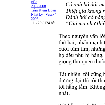
giáo
Có anh bộ đội m
20.5.2008
Thiệt giả không 
Trần Kiêm Ðoàn
Nhật ký “Vesak”
Đành hỏi cô nàng
2008
“Giả mà như thiệ
1 - 20 / 124 bài
Theo nguyên văn lời
thứ hai, nhấn mạnh 
cười tủm tỉm, nhưng 
họ đều như bị hẫng. 
giọng thơ quen thuộ
Tất nhiên, tôi cũng
đương đại thì tôi th
tôi hẫng lắm. Không 
nhất.