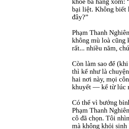
khỏe bà hàng xóm: 
bại liệt. Không biết
đây?”
Phạm Thanh Nghiên 
không mù loà cũng kh
rất... nhiều năm, ch
Còn làm sao để (khi
thì kể như là chuyệ
hai nơi này, mọi côn
khuyết — kể từ lúc 
Có thể vì bướng bỉnh
Phạm Thanh Nghiên 
cô đã chọn. Tôi nh
mà không khỏi sinh