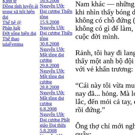
16.9.2008
Kinh tế
Nam khác — những k
Nguyễn Ước
Đồng tính luyến ái
khi nhìn thấy bóng 
Ðại cương Thiền
trong xã hội hiện
tông
đại
không có chỗ đứng 
15.9.2008
Thế hệ @
không có gì để làm, 
Nguyễn Ước
Pháp luật
Ðại cương Thiền
Đời sống hiện đại
cuộc đời mình.
tông
Thể thao
30.8.2008
talaFemina
Nguyễn Ước
Rảnh, tôi hay đi lan
Mật tông đại
thấy một anh bộ đội
cương
29.8.2008
với vẻ khẩn trương:
Nguyễn Ước
Mật tông đại
cương
“Cái này tôi vừa m
28.8.2008
nay đã... hỏng. Mà l
Nguyễn Ước
Mật tông đại
lắc, đến mỏi cả tay,
cương
rồi đứng.”
6.8.2008
Nguyễn Ước
Ðại cương Phật
Ông thợ chỉ mới ngh
giáo Ðại thừa
5.8.2008
quậy: