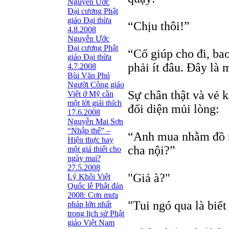
Nguyễn Ước
Ðại cương Phật
giáo Ðại thừa
“Chịu thôi!”
4.8.2008
Nguyễn Ước
Ðại cương Phật
“Cố giúp cho đi, ba
giáo Ðại thừa
phải ít đâu. Đây là 
4.7.2008
Bùi Văn Phú
Người Công giáo
Sự chân thật và vẻ 
Việt ở Mỹ cần
một lời giải thích
đối diện mủi lòng:
17.6.2008
Nguyễn Mai Sơn
“Nhập thế” –
“Anh mua nhằm đồ r
Hiện thực hay
cha nội?”
một giả thiết cho
ngày mai?
27.5.2008
"Giả à?"
Lý Khôi Việt
Quốc lễ Phật đản
2008: Cơn mưa
"Tui ngó qua là biết
pháp lớn nhất
trong lịch sử Phật
giáo Việt Nam