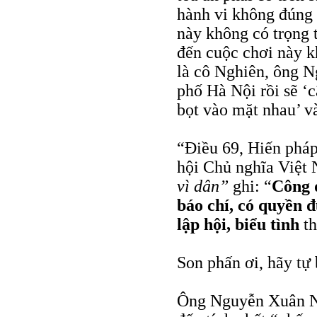
hành vi không đúng 
này không có trọng 
đến cuộc chơi này k
là cô Nghiên, ông N
phố Hà Nội rồi sẽ ‘
bọt vào mặt nhau’ và
“Điều 69, Hiến phá
hội Chủ nghĩa Việt
vì dân”
ghi: “
Công d
báo chí, có quyền đ
lập hội, biểu tình
th
Son phấn ơi, hãy tự 
Ông Nguyễn Xuân Ng