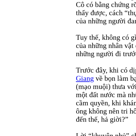
Cô có bằng chứng rõ
thấy được, cách “th
của những người đa
Tuy thế, không có g
của những nhân vật 
những người đi trướ
Trước đây, khi có dị
Giang
về bọn làm bạ
(mạo muội) thưa với
một đất nước mà nhữ
cầm quyền, khi khá
ông không nên tri hô
đến thế, hả giời?”
Lời “khuyên nhủ” ch