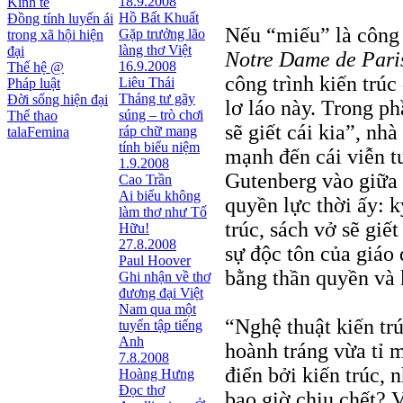
18.9.2008
Kinh tế
Hồ Bất Khuất
Đồng tính luyến ái
Nếu “miếu” là công t
Gặp trưởng lão
trong xã hội hiện
làng thơ Việt
đại
Notre Dame de Pari
16.9.2008
Thế hệ @
công trình kiến trúc 
Liêu Thái
Pháp luật
Tháng tư gãy
Đời sống hiện đại
lơ láo này. Trong p
súng – trò chơi
Thể thao
sẽ giết cái kia”, nh
ráp chữ mang
talaFemina
tính biểu niệm
mạnh đến cái viễn t
1.9.2008
Gutenberg vào giữa 
Cao Trần
Ai biểu không
quyền lực thời ấy: k
làm thơ như Tố
trúc, sách vở sẽ giế
Hữu!
27.8.2008
sự độc tôn của giáo
Paul Hoover
bằng thần quyền và 
Ghi nhận về thơ
đương đại Việt
Nam qua một
“Nghệ thuật kiến trú
tuyển tập tiếng
Anh
hoành tráng vừa tỉ m
7.8.2008
điển bởi kiến trúc,
Hoàng Hưng
Đọc thơ
bao giờ chịu chết? V