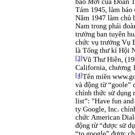
báo
Mới
của Đoàn T
Tám 1945, làm báo
Năm 1947 làm chủ 
Nam trong phái đoà
trưởng ban tuyên h
chức vụ trưởng Vụ 
là Tổng thư kí Hội 
[3]
Vũ Thư Hiên, (19
California, chương 
[4]
Tên miền www.go
và động từ “goole” 
chính thức sử dụng 
list”: "Have fun an
ty Google, Inc. chí
chức American Diale
động từ “được sử dụ
“to google” được ch