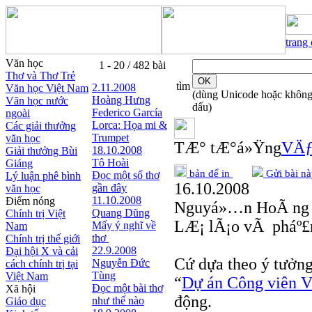
trang
Văn học
1 - 20 / 482 bài
Thơ và Thơ Trẻ
tìm
2.11.2008
Văn học Việt Nam
(dùng Unicode hoặc khôn
Hoàng Hưng
Văn học nước
dấu)
Federico García
ngoài
Lorca: Họa mi &
Các giải thưởng
Trumpet
văn học
TÆ° tÆ°á»Ÿng
VÄƒ
18.10.2008
Giải thưởng Bùi
Tô Hoài
Giáng
bản để in
Gửi bài nà
Đọc một số thơ
Lý luận phê bình
16.10.2008
gần đây
văn học
11.10.2008
Điểm nóng
Nguyá»…n HoÃ ng
Quang Dũng
Chính trị Việt
LÆ¡ lÃ¡o vÃ pháº
Mấy ý nghĩ về
Nam
thơ
Chính trị thế giới
22.9.2008
Đại hội X và cải
Cứ dựa theo ý tưởng
Nguyễn Đức
cách chính trị tại
Tùng
Việt Nam
“
Dự án Công viên 
Đọc một bài thơ
Xã hội
động.
như thế nào
Giáo dục