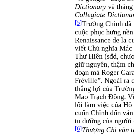
Dictionary
và tháng
Collegiate Dictiona
[5]
Trường Chinh đã 
cuộc phục hưng nền
Renaissance de la c
viết Chủ nghĩa Mác
Thư Hiên (sđd, chươ
giữ nguyên, thậm ch
đoạn mà Roger Garau
Fréville”. Ngoài ra
thắng lợi của Trườn
Mao Trạch Ðông. Vũ
lối làm việc của Hồ
cuốn Chỉnh đốn văn
tu dưỡng của người 
[6]
Thượng Chi văn t