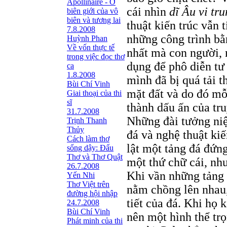
Apollinaire - Ở
cái nhìn
dĩ Âu vi tr
biên giới của vô
biên và tương lai
thuật kiến trúc vẫn 
7.8.2008
những công trình bằ
Huỳnh Phan
Về vốn thực tế
nhất mà con người, n
trong việc đọc thơ
dụng để phô diễn tư
ca
1.8.2008
mình đã bị quá tải t
Bùi Chí Vinh
mặt đất và do đó mỗ
Giai thoại của thi
sĩ
thành dấu ấn của tru
31.7.2008
Những đài tưởng niệ
Trịnh Thanh
Thủy
đá và nghệ thuật kiế
Cách làm thơ
lật một tảng đá đứng
sống dậy: Đấu
Thơ và Thơ Quật
một thứ chữ cái, nh
26.7.2008
Khi vần những tảng 
Yến Nhi
Thơ Việt trên
nằm chồng lên nhau,
đường hội nhập
tiết của đá. Khi họ 
24.7.2008
Bùi Chí Vinh
nên một hình thể tr
Phát minh của thi