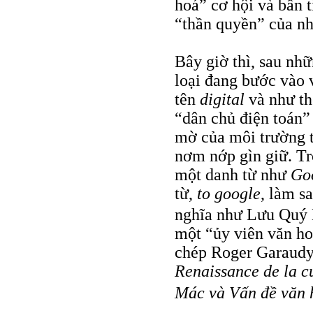
hoá” cơ hội và bần t
“thần quyền” của nh
Bây giờ thì, sau nh
loại đang bước vào 
tên
digital
và như thế
“dân chủ điện toán”
mờ của môi trường t
nơm nớp gìn giữ. Tr
một danh từ như
Go
từ,
to google
, làm s
nghĩa như Lưu Quý K
một “ủy viên văn ho
chép Roger Garaudy
Renaissance de la c
Mác và Vấn đề văn 