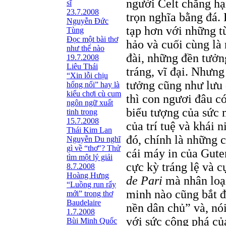
người Celt chẳng hạn
sĩ
23.7.2008
trọn nghĩa bằng đá. 
Nguyễn Đức
tạp hơn với những t
Tùng
Ðọc một bài thơ
hảo và cuối cùng là
như thế nào
đài, những đền tưở
19.7.2008
Liêu Thái
tráng, vĩ đại. Nhưng
“Xin lỗi chịu
tưởng cũng như lưu 
hổng nổi” hay là
kiểu chơi cù cum
thì con ngươi đâu c
ngôn ngữ xuất
biểu tượng của sức 
tinh trong
15.7.2008
của trí tuệ và khái 
Thái Kim Lan
đó, chính là những 
Nguyễn Du nghĩ
gì về “thơ"? Thử
cái máy in của Gute
tìm một lý giải
cực kỳ tráng lệ và 
8.7.2008
Hoàng Hưng
de Pari
mà nhân loạ
“Luồng run rẩy
minh nào cũng bắt đ
mới” trong thơ
Baudelaire
nền dân chủ” và, nó
1.7.2008
với sức công phá của
Bùi Minh Quốc