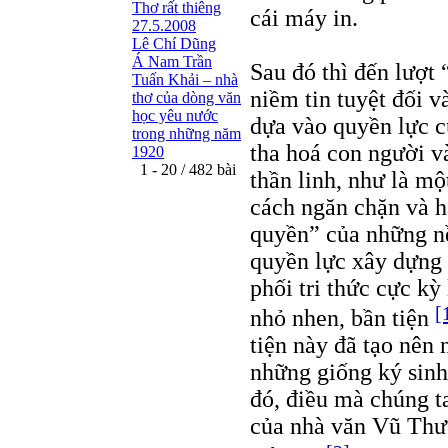
Thơ rất thiêng
cái máy in.
27.5.2008
Lê Chí Dũng
Á Nam Trần
Sau đó thì đến lượt
Tuấn Khải – nhà
niềm tin tuyệt đối 
thơ của dòng văn
học yêu nước
dựa vào quyền lực c
trong những năm
tha hoá con người v
1920
1 - 20 / 482 bài
thần linh, như là mộ
cách ngăn chặn và hạ
quyền” của những nền
quyền lực xây dựng 
phối tri thức cực k
[
nhỏ nhen, bần tiện
tiện này đã tạo nên
những giống ký sinh
đó, điều mà chúng t
của nhà văn Vũ Thư