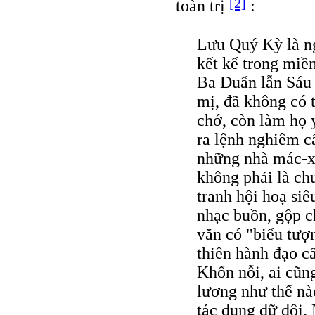
[2]
toàn trị
:
Lưu Quý Kỳ là n
kết kể trong miề
Ba Duẩn lẫn Sáu 
mị, đã không có 
chớ, còn làm họ 
ra lệnh nghiêm c
những nhà mác-xí
không phải là ch
tranh hội hoạ siê
nhạc buồn, gộp c
văn có "biểu tượ
thiên hành đạo cấ
Khốn nỗi, ai cũn
lương như thế nà
tác dụng dữ dội.