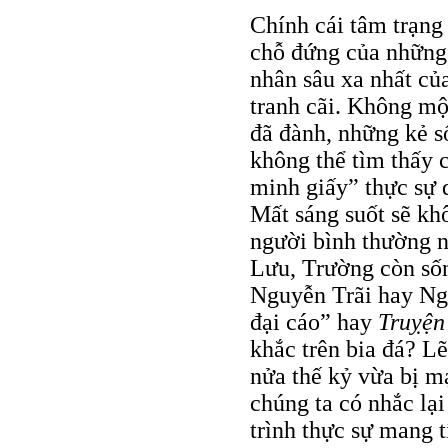
Chính cái tâm trạng
chỗ đứng của những
nhân sâu xa nhất c
tranh cãi. Không mộ
đã đành, những kẻ s
không thể tìm thấy 
minh giấy” thực sự d
Mất sáng suốt sẽ kh
người bình thường n
Lưu, Trường còn sốn
Nguyễn Trãi hay Ng
đại cáo” hay
Truỵện
khắc trên bia đá? L
nửa thế kỷ vừa bị mạ
chúng ta có nhắc lạ
trình thực sự mang t