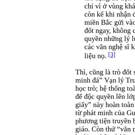
chỉ vì ở vùng kh
còn kể khi nhận đ
miền Bắc gửi và
đốt ngay, không 
quyền những lý l
các văn nghệ sĩ 
[3]
liệu nọ.
Thì, cũng là trò đố
minh đá” Vạn lý Trư
học trò; hệ thống to
để độc quyền lên lớ
giấy” này hoàn toàn
từ phát minh của Gu
phương tiện truyền b
giáo. Còn thứ “văn 