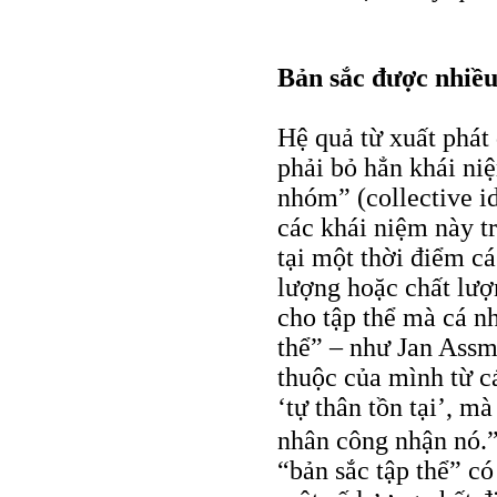
Bản sắc được nhiều
Hệ quả từ xuất phát
phải bỏ hẳn khái ni
nhóm” (collective id
các khái niệm này t
tại một thời điểm c
lượng hoặc chất lượ
cho tập thể mà cá n
thể” – như Jan Assma
thuộc của mình từ c
‘tự thân tồn tại’, m
nhân công nhận nó.
“bản sắc tập thể” c