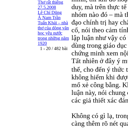
Thơ rất thiêng
duy, mà trên thực tế
27.5.2008
Lê Chí Dũng
nhóm nào đó – mà th
Á Nam Trần
đạo chính trị hay c
Tuấn Khải – nhà
thơ của dòng văn
cố, nói theo cảm tín
học yêu nước
lập luận như vậy có
trong những năm
1920
dùng trong giáo dục 
1 - 20 / 482 bài
chứng minh xem nội 
Tất nhiên ở đây ý m
thể, cho đến ý thức 
không hiếm khi được 
mổ xẻ công bằng. Khó
luận này, nói chung
các giả thiết xác đ
Không có gì lạ, tro
càng thêm rõ nét q