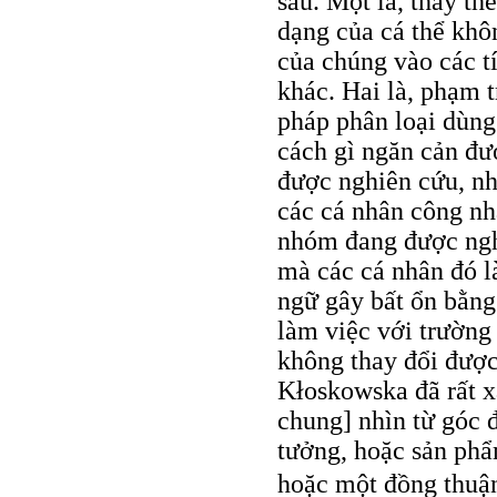
sau. Một là, thay th
dạng của cá thể khôn
của chúng vào các tí
khác. Hai là, phạm t
pháp phân loại dùng
cách gì ngăn cản đượ
được nghiên cứu, như
các cá nhân công nh
nhóm đang được nghi
mà các cá nhân đó là
ngữ gây bất ổn bằng
làm việc với trường
không thay đổi được
Kłoskowska đã rất x
chung] nhìn từ góc đ
tưởng, hoặc sản phẩ
hoặc một đồng thuận