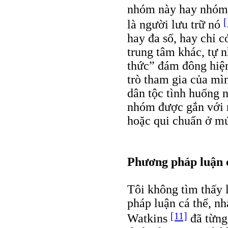
nhóm này hay nhóm n
[
là người lưu trữ nó
hay đa số, hay chỉ 
trung tâm khác, tự 
thức” đám đông hiện
trò tham gia của mì
dân tộc tình huống 
nhóm được gắn với 
hoặc qui chuẩn ở mứ
Phương pháp luận 
Tôi không tìm thấy l
pháp luận cá thể, nh
[11]
Watkins
đã từng 