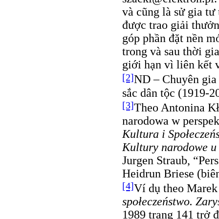
và cũng là sử gia t
được trao giải thưở
góp phần đặt nền m
trong và sau thời g
giới hạn vì liên kết 
[2]
ND – Chuyên gia 
sắc dân tộc (1919-2
[3]
Theo Antonina Kł
narodowa w perspekt
Kultura i Społeczeń
Kultury narodowe u 
Jurgen Straub, “Pers
Heidrun Briese (biê
[4]
Ví dụ theo Marek
społeczeństwo. Zary
1989 trang 141 trở 