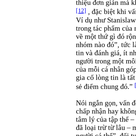
thiệu đơn giản mà k
[12]
, đặc biệt khi v
Ví dụ như Stanislaw
trong tác phẩm của 
về một thứ gì đó rộ
nhóm nào đó”, tức là
tin và đánh giá, ít 
người trong một môi
của mỗi cá nhân góp
gia cố lòng tin là t
sẻ điểm chung đó.”
Nói ngắn gọn, vấn đ
chấp nhận hay không
tâm lý của tập thể 
đã loại trừ từ lâu –
người cá thể”, đối t