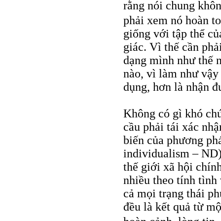
rằng nói chung khôn
phải xem nó hoàn to
giống với tập thể c
giác. Vì thế cần ph
dạng mình như thế nà
nào, vì làm như vậy
dụng, hơn là nhận đ
Không có gì khó chú
cầu phải tái xác nh
biến của phương phá
individualism – ND)
thế giới xã hội chín
nhiều theo tính tình
cả mọi trạng thái ph
đều là kết quả từ mộ