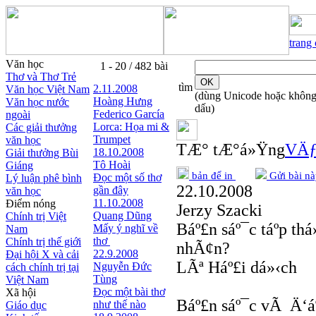
trang
Văn học
1 - 20 / 482 bài
Thơ và Thơ Trẻ
tìm
2.11.2008
Văn học Việt Nam
(dùng Unicode hoặc khôn
Hoàng Hưng
Văn học nước
dấu)
Federico García
ngoài
Lorca: Họa mi &
Các giải thưởng
Trumpet
văn học
TÆ° tÆ°á»Ÿng
VÄƒ
18.10.2008
Giải thưởng Bùi
Tô Hoài
Giáng
bản để in
Gửi bài nà
Đọc một số thơ
Lý luận phê bình
22.10.2008
gần đây
văn học
11.10.2008
Điểm nóng
Jerzy Szacki
Quang Dũng
Chính trị Việt
Báº£n sáº¯c táº­p t
Mấy ý nghĩ về
Nam
thơ
Chính trị thế giới
nhÃ¢n?
22.9.2008
Đại hội X và cải
LÃª Háº£i dá»‹ch
Nguyễn Đức
cách chính trị tại
Tùng
Việt Nam
Đọc một bài thơ
Xã hội
Báº£n sáº¯c vÃ Ä‘á
như thế nào
Giáo dục