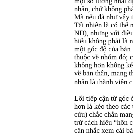
một số lượng nhất đ
nhân, chứ không phải
Mà nếu đã như vậy th
Tất nhiên là có thể n
ND), nhưng với điều 
hiểu không phải là 
một góc độ của bản 
thuộc về nhóm đó; ch
không hơn không kém
về bản thân, mang t
nhân là thành viên 
Lối tiếp cận từ góc 
hơn là kéo theo các
cứu) chắc chắn mang
trừ cách hiểu “hồn 
cân nhắc xem cái b