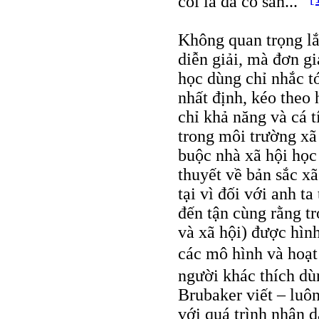
coi là đã có sẵn...”
Không quan trọng lắ
diễn giải, mà đơn g
học dùng chỉ nhắc tớ
nhất định, kéo theo
chỉ khả năng và cá 
trong môi trường xã 
buộc nhà xã hội học
thuyết về bản sắc x
tại vì đối với anh t
đến tận cùng rằng tr
và xã hội) được hìn
các mô hình và hoạ
người khác thích dù
Brubaker viết – luô
với quá trình nhận 