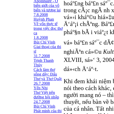
Apollinaire - Ở
hoáº£ng báº£n sáº¯
biên giới của vô
trong cÃ¡c ngÃ nh
biên và tương lai
7.8.2008
vá»›i kháº©u hiá»‡u
Huỳnh Phan
Ä‘áº¡i chÃºng. Báº
Về vốn thực tế
trong việc đọc thơ
pháº§n bÃ i viáº¿t 
ca
1.8.2008
vá» báº£n sáº¯c dÃ
Bùi Chí Vinh
Giai thoại của thi
nghiÃªn cá»©u
Kult
sĩ
31.7.2008
XLVIII, sá»‘ 3, 2004
Trịnh Thanh
Thủy
dá»‹ch Ä‘áº·t.
Cách làm thơ
sống dậy: Đấu
Thơ và Thơ Quật
Khi đem khái niệm b
26.7.2008
nói theo cách khác,
Yến Nhi
Thơ Việt trên
người mang nó – thì
đường hội nhập
thuyết, nếu bàn về 
24.7.2008
Bùi Chí Vinh
của cá nhân. Tất nh
Phát minh của thi