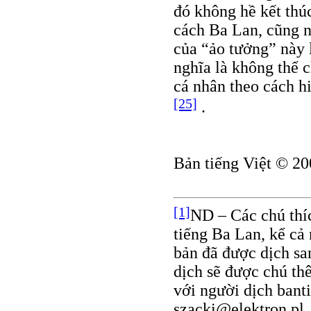
đó không hề kết thú
cách Ba Lan, cũng n
của “ảo tưởng” này 
nghĩa là không thể 
cá nhân theo cách h
[25]
.
Bản tiếng Việt © 20
[1]
ND – Các chú thíc
tiếng Ba Lan, kể cả
bản đã được dịch sa
dịch sẽ được chú th
với người dịch ban
szacki@elektron.pl.