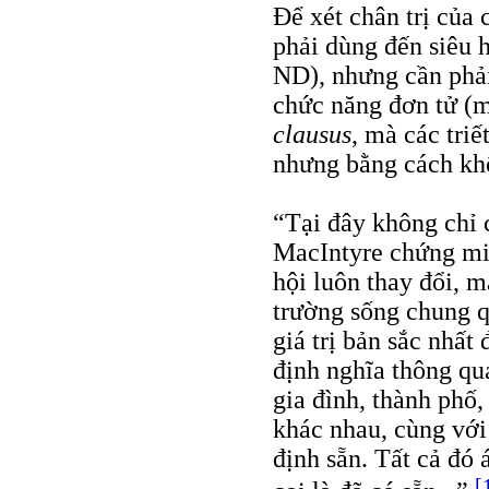
Để xét chân trị của 
phải dùng đến siêu h
ND), nhưng cần phải
chức năng đơn tử (
clausus
, mà các triế
nhưng bằng cách kh
“Tại đây không chỉ 
MacIntyre chứng mi
hội luôn thay đổi, m
trường sống chung q
giá trị bản sắc nhất 
định nghĩa thông qua
gia đình, thành phố,
khác nhau, cùng vớ
định sẵn. Tất cả đó 
[