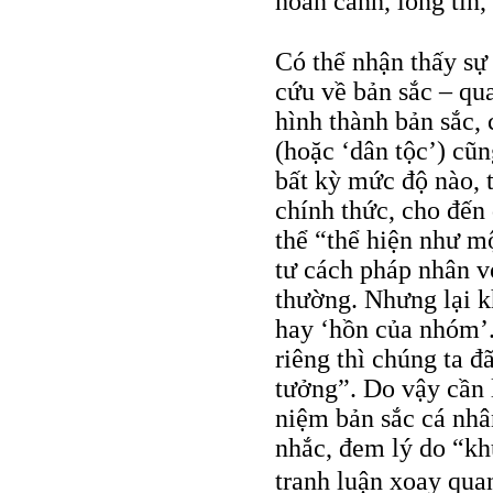
hoàn cảnh, lòng tin
Có thể nhận thấy sự 
cứu về bản sắc – qua
hình thành bản sắc,
(hoặc ‘dân tộc’) cũn
bất kỳ mức độ nào, 
chính thức, cho đến 
thể “thể hiện như mộ
tư cách pháp nhân v
thường. Nhưng lại kh
hay ‘hồn của nhóm’.
riêng thì chúng ta 
tưởng”. Do vậy cần 
niệm bản sắc cá nhâ
nhắc, đem lý do “k
tranh luận xoay qua