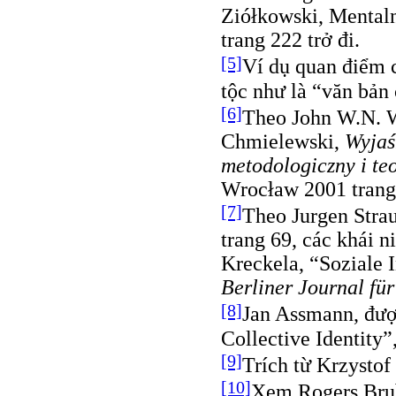
Ziółkowski, Mental
trang 222 trở đi.
[5]
Ví dụ quan điểm 
tộc như là “văn bản
[6]
Theo John W.N. W
Chmielewski,
Wyjaś
metodologiczny i te
Wrocław 2001 trang
[7]
Theo Jurgen Strau
trang 69, các khái 
Kreckela, “Soziale I
Berliner Journal für
[8]
Jan Assmann, được
Collective Identity”,
[9]
Trích từ Krzystof
[10]
Xem Rogers Brub