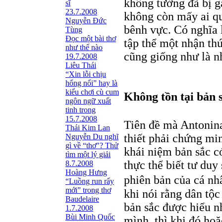
không tưởng đã bị gạ
sĩ
23.7.2008
không còn mấy ai qu
Nguyễn Đức
bênh vực. Có nghĩa l
Tùng
Ðọc một bài thơ
tập thể một nhận th
như thế nào
cũng giống như là n
19.7.2008
Liêu Thái
“Xin lỗi chịu
hổng nổi” hay là
kiểu chơi cù cum
Không tồn tại bản s
ngôn ngữ xuất
tinh trong
15.7.2008
Tiên đề mà Antoni
Thái Kim Lan
thiết phải chứng mi
Nguyễn Du nghĩ
gì về “thơ"? Thử
khái niệm bản sắc c
tìm một lý giải
thực thể biết tư duy
8.7.2008
Hoàng Hưng
phiên bản của cá nh
“Luồng run rẩy
mới” trong thơ
khi nói rằng dân tộc
Baudelaire
bản sắc được hiểu n
1.7.2008
Bùi Minh Quốc
mình, thì khi đó hoặc