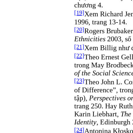
chương 4.
[19]
Xem Richard Je
1996, trang 13-14.
[20]
Rogers Brubaker
Ethnicities
2003, số 
[21]
Xem Billig như 
[22]
Theo Ernest Gell
trong May Brodbeck
of the Social Scienc
[23]
Theo John L. Com
of Difference”, tron
tập),
Perspectives o
trang 250. Hay Ruth
Karin Liebhart,
The 
Identity
, Edinburgh 
[24]
Antonina Kłosk