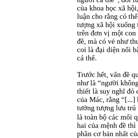
của khoa học xã hội
luận cho rằng có thể
tượng xã hội xuống t
trên đơn vị một con 
đề, mà có vẻ như th
coi là đại diện nổi
cá thể.
Trước hết, vấn đề q
như là “người không 
thiết là suy nghĩ đó
của Mác, rằng “[...]
tưởng tượng lưu trú 
là toàn bộ các mối 
hai của mệnh đề thì
phần cơ bản nhất củ