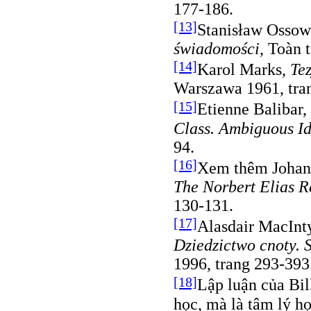
177-186.
[13]
Stanisław Ossow
świadomości
, Toàn 
[14]
Karol Marks,
Te
Warszawa 1961, tran
[15]
Etienne Balibar
Class. Ambiguous Id
94.
[16]
Xem thêm Johan 
The Norbert Elias R
130-131.
[17]
Alasdair MacInt
Dziedzictwo cnoty. S
1996, trang 293-393
[18]
Lập luận của Bil
học, mà là tâm lý h