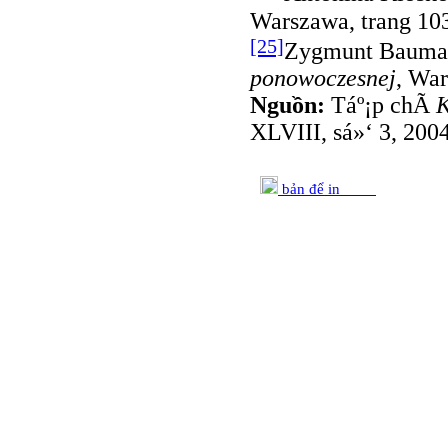
Warszawa, trang 10
[25]
Zygmunt Bauma
ponowoczesnej
, War
Nguồn:
Táº¡p chÃ­
K
XLVIII, sá»‘ 3, 200
bản để in