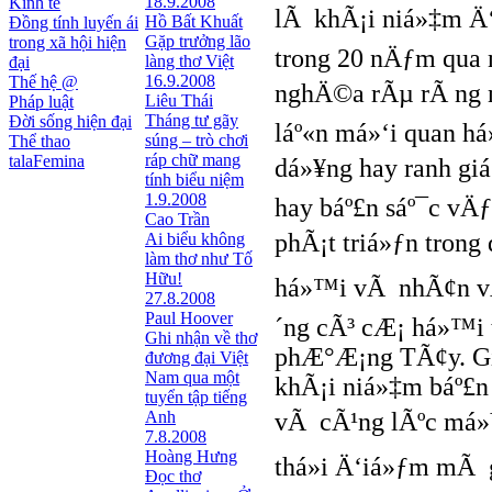
18.9.2008
Kinh tế
lÃ khÃ¡i niá»‡m Ä‘
Hồ Bất Khuất
Đồng tính luyến ái
Gặp trưởng lão
trong xã hội hiện
trong 20 nÄƒm qua
làng thơ Việt
đại
16.9.2008
Thế hệ @
nghÄ©a rÃµ rÃ ng n
Liêu Thái
Pháp luật
Tháng tư gãy
Đời sống hiện đại
láº«n má»‘i quan h
súng – trò chơi
Thể thao
ráp chữ mang
talaFemina
dá»¥ng hay ranh giá»
tính biểu niệm
1.9.2008
hay báº£n sáº¯c v
Cao Trần
phÃ¡t triá»ƒn trong
Ai biểu không
làm thơ như Tố
Hữu!
há»™i vÃ nhÃ¢n vÄ
27.8.2008
Paul Hoover
´ng cÃ³ cÆ¡ há»™i t
Ghi nhận về thơ
phÆ°Æ¡ng TÃ¢y. Gia
đương đại Việt
Nam qua một
khÃ¡i niá»‡m báº£n
tuyển tập tiếng
Anh
vÃ cÃ¹ng lÃºc má»Ÿ
7.8.2008
Hoàng Hưng
thá»i Ä‘iá»ƒm mÃ g
Đọc thơ