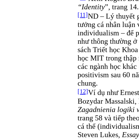
“Identity
”, trang 14.
[11]
ND – Lý thuyết g
tưởng cá nhân luận
individualism – để 
như thông thường ở 
sách Triết học Khoa
học MIT trong thập n
các ngành học khác 
positivism sau 60 n
chung.
[12]
Ví dụ như Ernest
Bozydar Massalski, 
Zagadnienia logiki
trang 58 và tiếp th
cá thể (individuali
Steven Lukes,
Essay