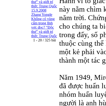
Hành vi tố giác
thư” và giới trí
thức Trung Quốc
này nằm chìm k
15.9.2008
Zhang Yongle
năm trời. Chứng
Không có vùng
cấm trong lĩnh
cho chúng ta b
vực đọc? “Ðộc
thư” và giới trí
trong đấy, số p
thức Trung Quốc
1 - 20 / 325 bài
thuộc cùng thế 
một kẻ phải vào
thành một tác g
Năm 1949, Miro
đã được huấn l
nhóm huấn luyệ
người là anh hù