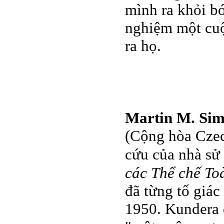
mình ra khỏi bó
nghiệm một cuộc
ra họ.
Martin M. Si
(Cộng hòa Czech
cứu của nhà sử
các Thể chế Toà
đã từng tố giá
1950. Kundera đ