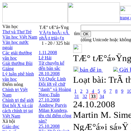
trang
Văn học
TÆ° tÆ°á»Ÿng
Thơ và Thơ Trẻ
VÄƒn hoÃ¡ vÃ
tìm
Văn học Việt Nam
phÃ¡t triá»ƒn
(dùng Unicode hoặc không
Văn học nước
1 - 20 / 325 bài
ngoài
1.11.2008
Các giải thưởng
TÆ° tÆ°á»Ÿn
Lê Hải
văn học
Từ chuyện kể
Giải thưởng Bùi
đến bản sắc
Giáng
bản để in
Gửi b
28.10.2008
Lý luận phê bình
Loạt bài:
TrÃ­ 
Võ Quốc Linh
văn học
Đôi lời về chữ
Điểm nóng
“danh” và Hoàng
Chính trị Việt
1
2
3
4
5
6
7
8
9
1
Ngọc-Tuấn
Nam
31
32
33
34
27.10.2008
Chính trị thế giới
24.10.2008
Andrew Purvis
Đại hội X và cải
Milan Kundera,
cách chính trị tại
Martin M. Sim
tên chỉ điểm cộng
Việt Nam
sản?
Xã hội
NgÆ°á»i sá»Ÿ 
25.10.2008
Giáo dục