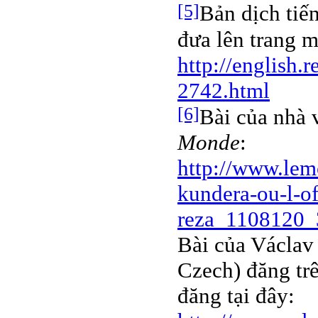
[5]
Bản dịch tiến
đưa lên trang 
http://english.
2742.html
[6]
Bài của nhà 
Monde
:
http://www.lemo
kundera-ou-l-of
reza_1108120_
Bài của Václav 
Czech) đăng tr
đăng tại đây: