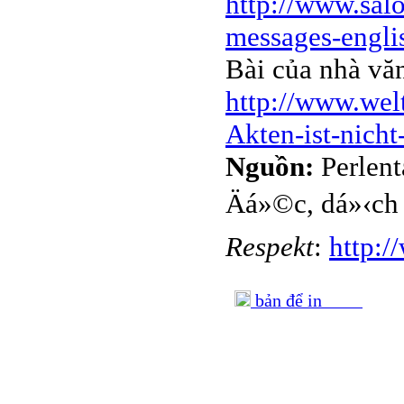
http://www.salo
messages-engli
Bài của nhà vă
http://www.wel
Akten-ist-nicht
Nguồn:
Perlen
Äá»©c, dá»‹ch 
Respekt
:
http:/
bản để in