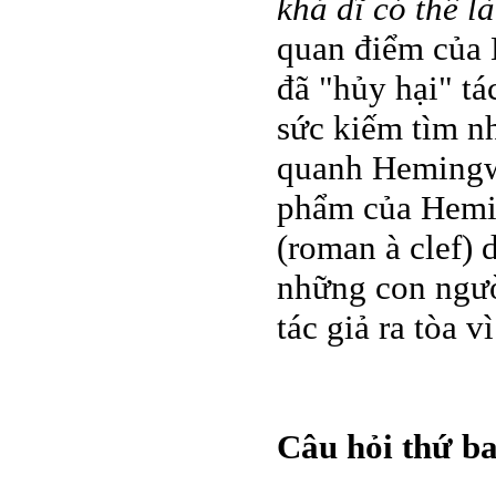
khả dĩ có thể l
quan điểm của 
đã "hủy hại" t
sức kiếm tìm nh
quanh Hemingwa
phẩm của Hemin
(roman à clef) 
những con người
tác giả ra tòa 
Câu hỏi thứ ba