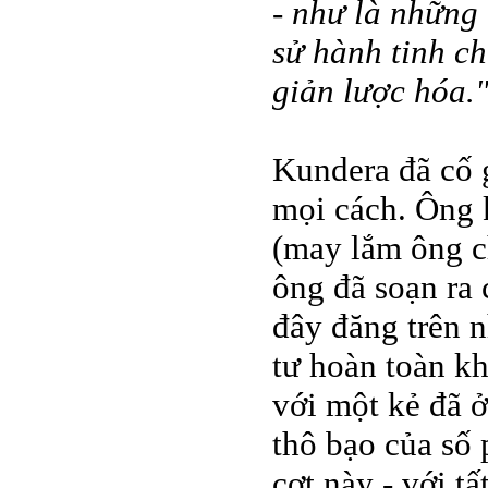
- như là những 
sử hành tinh ch
giản lược hóa.
Kundera đã cố 
mọi cách. Ông k
(may lắm ông c
ông đã soạn ra 
đây đăng trên 
tư hoàn toàn kh
với một kẻ đã ở
thô bạo của số
cợt này - với tấ