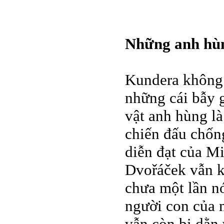
Những anh hù
Kundera không 
những cái bẫy 
vật anh hùng l
chiến đấu chống 
diễn đạt của M
Dvořáček vẫn k
chưa một lần n
người con của 
vẫn còn bị dằn