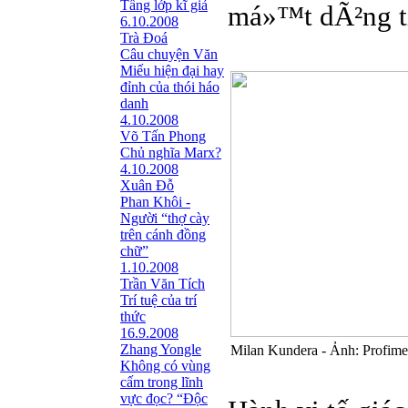
Tầng lớp kĩ giả
má»™t dÃ²ng tin
6.10.2008
Trà Đoá
Câu chuyện Văn
Miếu hiện đại hay
đỉnh của thói háo
danh
4.10.2008
Võ Tấn Phong
Chủ nghĩa Marx?
4.10.2008
Xuân Đỗ
Phan Khôi -
Người “thợ cày
trên cánh đồng
chữ”
1.10.2008
Trần Văn Tích
Trí tuệ của trí
thức
16.9.2008
Zhang Yongle
Milan Kundera - Ảnh: Profime
Không có vùng
cấm trong lĩnh
vực đọc? “Ðộc