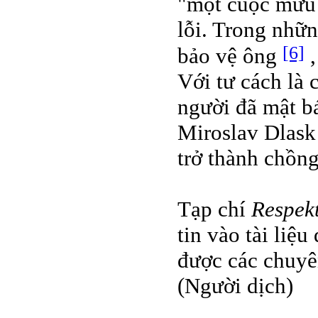
"một cuộc mưu s
lỗi. Trong nhữn
[6]
bảo vệ ông
,
Với tư cách là 
người đã mật b
Miroslav Dlask 
trở thành chồng
Tạp chí
Respek
tin vào tài liệ
được các chuyê
(Người dịch)