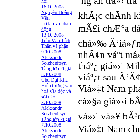
´ng an trá»‹ tr
hội
16.10.2008
Nguyễn Hoàng
khÃ¡c chÃ­nh k
Văn
Lơ láo và phản
mÃ£i chÆ°a dá
động
13.10.2008
Trần Văn Tích
chá»‰ Ä‘iá»ƒm
Thân và phận
9.10.2008
nhÃ¢n váº­t má
Aleksandr
Solzhenitsyn
tháº¿ giá»›i Mi
Tầng lớp kĩ giả
8.10.2008
viáº¿t sau Ä‘Ã
Chu Đại Khả
Hiện tượng văn
Viá»‡t Nam phá
hoá sữa độc và
sỏi não
cá»§a giá»›i bÃ
8.10.2008
Aleksandr
vá»›i vá»¥ bÃ³c
Solzhenitsyn
Tầng lớp kĩ giả
7.10.2008
Viá»‡t Nam cho
Aleksandr
Solzhenitsyn