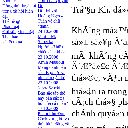
Tôn Thất Quỳnh
Kinh tế
Du
Đồng tính luyến ái
Tráº§n Kh. dá»
Đôi lời với
trong xã hội hiện
Hoàng Ngọc-
đại
Tuấn về chữ
Thế hệ @
“danh”
Pháp luật
KhÃ´ng má»™t 
24.10.2008
Đời sống hiện đại
Martin M.
Thể thao
sá»± sá»¥p Ä‘á
Simecka
talaFemina
Người sở hữu
chiếc chìa khóa
mÃ khÃ´ng cÃ³
23.10.2008
Amin Maalouf
Ä‘Æ°á»£c Ä‘Æ°a
Mang danh bản
sắc: Bạo lực và
thá»©c, vÄƒn 
nhu cầu gắn bó
22.10.2008
Jerzy Szacki
hiá»‡n ra tron
Bản sắc tập thể
hay bản sắc xã
cÃ¡ch thá»§ phá
hội của cá nhân?
17.10.2008
chÃ­nh quyá»
Phạm Phú Đức
Cách xưng hô và
tính bình đẳng xã