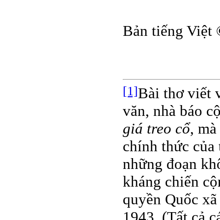
Bản tiếng Việt
[1]
Bài thơ viết
văn, nhà báo c
giá treo cổ
, mà
chính thức của
những đoạn khô
kháng chiến cộn
quyền Quốc xã b
1943. (Tất cả c