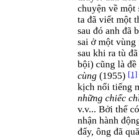
chuyện về một s
ta đã viết một 
sau đó anh đã b
sai ở một vùng 
sau khi ra tù đ
bội) cũng là đề
[1]
cùng
(1955)
kịch nổi tiếng
những chiếc ch
v.v... Bởi thế 
nhận hành động
đấy, ông đã qu