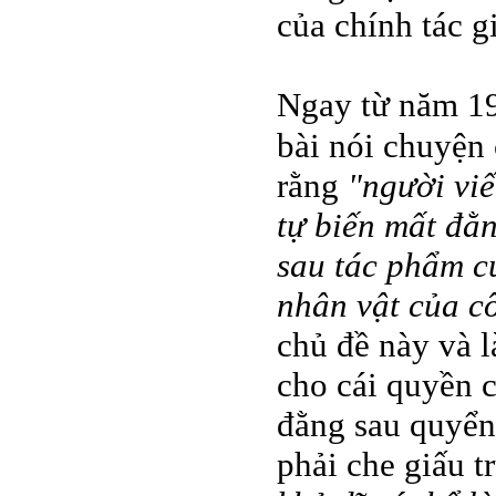
của chính tác gi
Ngay từ năm 198
bài nói chuyện
rằng
"người viế
tự biến mất đằ
sau tác phẩm củ
nhân vật của c
chủ đề này và l
cho cái quyền c
đằng sau quyển
phải che giấu t