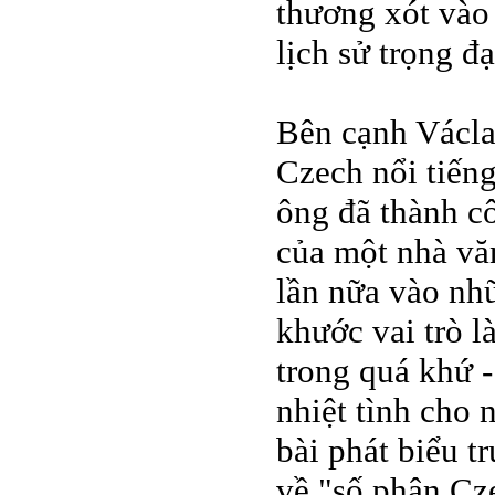
thương xót vào
lịch sử trọng đạ
Bên cạnh Václa
Czech nổi tiến
ông đã thành c
của một nhà văn
lần nữa vào nh
khước vai trò l
trong quá khứ -
nhiệt tình cho 
bài phát biểu t
về "số phận Cz