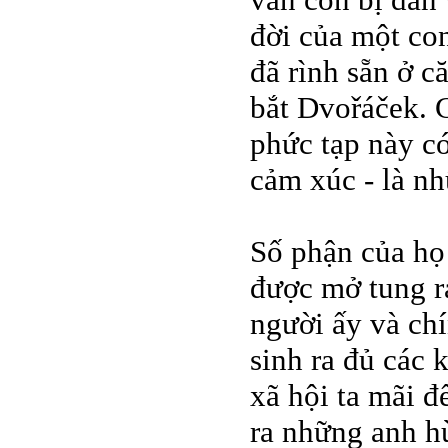
đời của một con
đã rình sẵn ở c
bắt Dvořáček. 
phức tạp này c
cảm xúc - là n
Số phận của họ
được mở tung r
người ấy và ch
sinh ra đủ các 
xã hội ta mãi đ
ra những anh hù