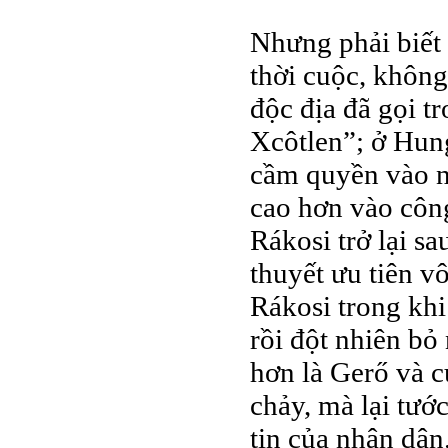
Nhưng phải biết 
thời cuộc, khôn
độc địa đã gọi t
Xcôtlen”; ở Hung
cầm quyền vào n
cao hơn vào công
Rákosi trở lại sa
thuyết ưu tiên v
Rákosi trong khi
rồi đột nhiên bỏ
hơn là Gerő và 
chảy, mà lại tướ
tin của nhân dân