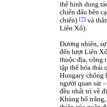
thể hình dung tá
chiến đấu bên c
[7]
chiến)
và thắn
Liên Xô).
Đương nhiên, sự 
đến lượt Liên Xô
thuộc địa, công 
tập thể hóa thái
Hungary chống l
người quan sát 
đều nhất trí về đ
Khủng bố trắng, 
thiệp của quân đ