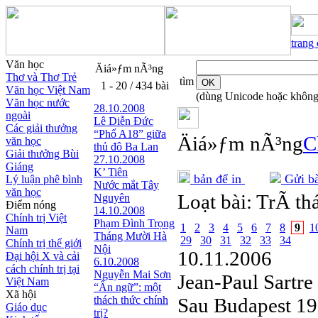
trang
Văn học
Äiá»ƒm nÃ³ng
Thơ và Thơ Trẻ
tìm
1 - 20 / 434 bài
Văn học Việt Nam
(dùng Unicode hoặc không
Văn học nước
28.10.2008
ngoài
Lê Diễn Đức
Các giải thưởng
“Phố A18” giữa
Äiá»ƒm nÃ³ng
C
văn học
thủ đô Ba Lan
Giải thưởng Bùi
27.10.2008
Giáng
K’ Tiên
bản để in
Gửi bà
Lý luận phê bình
Nước mắt Tây
văn học
Loạt bài:
TrÃ­ th
Nguyên
Điểm nóng
14.10.2008
Chính trị Việt
Phạm Đình Trọng
1
2
3
4
5
6
7
8
9
1
Nam
Tháng Mười Hà
29
30
31
32
33
34
Chính trị thế giới
Nội
10.11.2006
Đại hội X và cải
6.10.2008
cách chính trị tại
Nguyễn Mai Sơn
Jean-Paul Sartre
Việt Nam
“Ẩn ngữ”: một
Xã hội
thách thức chính
Sau Budapest 195
Giáo dục
trị?