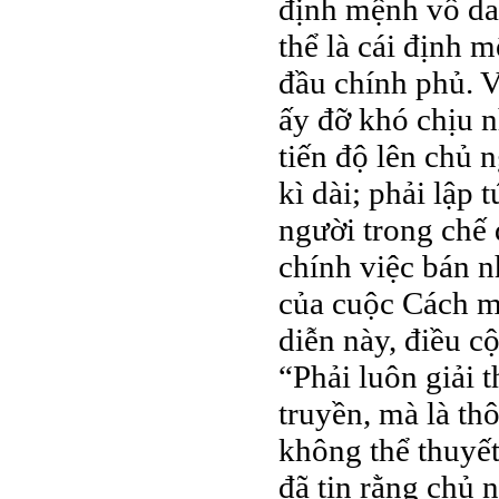
định mệnh vô da
thể là cái định 
đầu chính phủ. V
ấy đỡ khó chịu n
tiến độ lên chủ n
kì dài; phải lập
người trong chế 
chính việc bán n
của cuộc Cách mạ
diễn này, điều c
“Phải luôn giải t
truyền, mà là thô
không thể thuyế
đã tin rằng chủ 