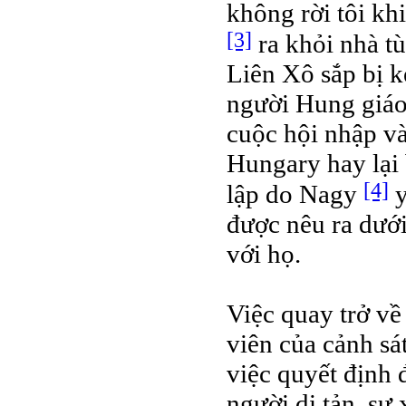
không rời tôi kh
[3]
ra khỏi nhà tù
Liên Xô sắp bị k
người Hung giáo 
cuộc hội nhập v
Hungary hay lại 
[4]
lập do Nagy
y
được nêu ra dưới
với họ.
Việc quay trở về
viên của cảnh sá
việc quyết định 
người di tản, sự