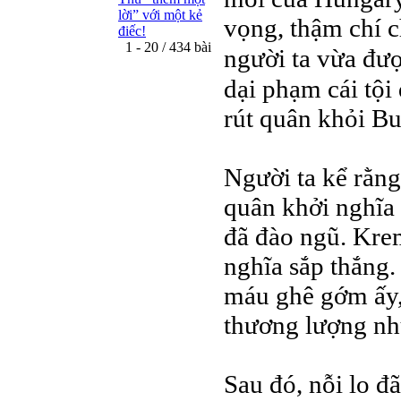
lời” với một kẻ
vọng, thậm chí 
điếc!
1 - 20 / 434 bài
người ta vừa đượ
dại phạm cái tội
rút quân khỏi Bu
Người ta kể rằng
quân khởi nghĩa
đã đào ngũ. Kre
nghĩa sắp thắng.
máu ghê gớm ấy,
thương lượng nh
Sau đó, nỗi lo đã