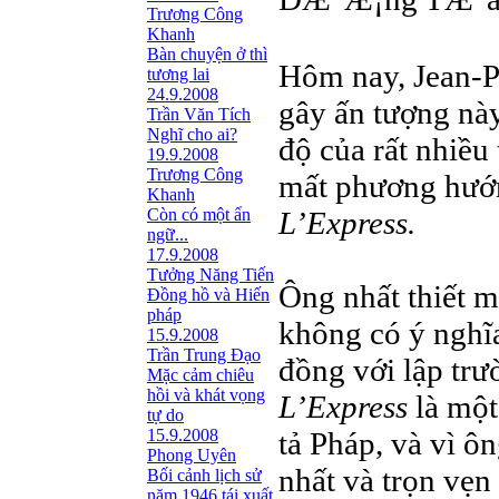
Trương Công
Khanh
Bàn chuyện ở thì
Hôm nay, Jean-Pa
tương lai
24.9.2008
gây ấn tượng này
Trần Văn Tích
Nghĩ cho ai?
độ của rất nhiều
19.9.2008
Trương Công
mất phương hướng
Khanh
Còn có một ẩn
L’Express.
ngữ...
17.9.2008
Tưởng Năng Tiến
Ông nhất thiết m
Đồng hồ và Hiến
pháp
không có ý nghĩa 
15.9.2008
Trần Trung Đạo
đồng với lập tr
Mặc cảm chiêu
hồi và khát vọng
L’Express
là một
tự do
15.9.2008
tả Pháp, và vì ôn
Phong Uyên
nhất và trọn vẹn
Bối cảnh lịch sử
năm 1946 tái xuất