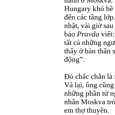
Hungary khó bề 
đến các tầng lớp
nhật, vài giờ sa
báo
Pravda
viết
tất cả những ng
thấy ở bản thân 
động”.
Đó chắc chắn là 
Vả lại, ông cũng
những phần tử ng
nhân Moskva trở 
em thợ thuyền.