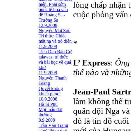
lòng chấp nhận t
hiện. Phải sớm
quốc tế hoá vấn
cuộc phỏng vấn đ
đề Hoàng Sa -
Trường Sa
12.9.2008
Nguyễn Mai Sơn
Trí thức: Chiếc
mặt nạ và trò diễn
*
11.9.2008
Tiêu Dao Bảo Cự
talawas, trí thức
L’ Express
:
Ông 
và bài học về quá
khứ
thế nào và nhữn
11.9.2008
Nguyễn Thanh
Giang
Quyết không
Jean-Paul Sart
khuất phục!
10.9.2008
lầm không thể ti
Hà Sĩ Phu
quân đội Nga và 
Một mẩu đời
thường
đó là tín đồ cuố
8.9.2008
Trần Văn Trạng
mới của Hungary
Thử “thêm một