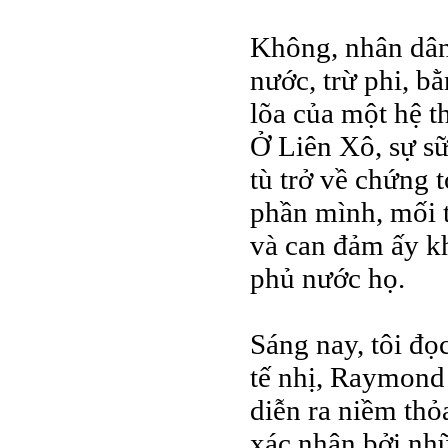
Không, nhân dân 
nước, trừ phi, b
lõa của một hệ th
Ở Liên Xô, sự s
tù trở về chứng 
phần mình, mối t
và can đảm ấy k
phủ nước họ.
Sáng nay, tôi đọ
tế nhị, Raymond
diễn ra niềm thỏ
xác nhận bởi nh