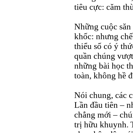
tiêu cực: căm th
Những cuộc săn đ
khốc: nhưng chế 
thiểu số có ý th
quần chúng vượt 
những bài học th
toàn, không hề đ
Nói chung, các 
Lần đầu tiên – n
chẳng mới – chú
trị hữu khuynh. 