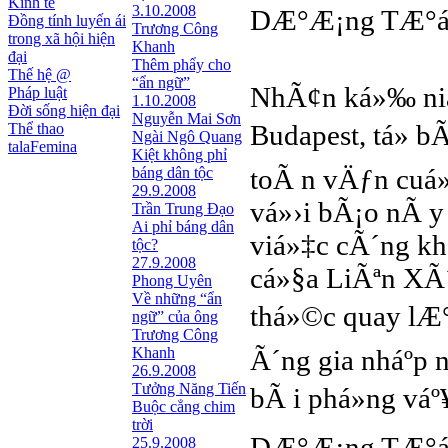
Kinh tế
3.10.2008
DÆ°Æ¡ng TÆ°á»
Đồng tính luyến ái
Trương Công
trong xã hội hiện
Khanh
đại
Thêm phẩy cho
Thế hệ @
“ẩn ngữ”
NhÃ¢n ká»‰ niá
Pháp luật
1.10.2008
Đời sống hiện đại
Nguyễn Mai Sơn
Budapest, tá» 
Thể thao
Ngài Ngô Quang
talaFemina
Kiệt không phỉ
toÃ n vÄƒn cuá»
báng dân tộc
29.9.2008
vá»›i bÃ¡o nÃ y 
Trần Trung Đạo
Ai phỉ báng dân
viá»‡c cÃ´ng kha
tộc?
27.9.2008
cá»§a LiÃªn XÃ´
Phong Uyên
Về những “ẩn
thá»©c quay lÆ
ngữ” của ông
Trương Công
Khanh
Ã´ng gia nháº­p 
26.9.2008
Tưởng Năng Tiến
bÃ i phá»ng váº
Buộc cẳng chim
trời
DÆ°Æ¡ng TÆ°á»
25.9.2008