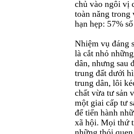
chủ vào ngôi vị
toàn năng trong 
hạn hẹp: 57% số 
Nhiệm vụ đáng sợ
là cắt nhỏ những
dân, nhưng sau đ
trung đất dưới h
trung dân, lôi k
chất vừa tư sản 
một giai cấp tư 
để tiến hành nhữn
xã hội. Mọi thứ 
những thói quen 