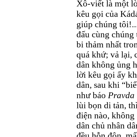
Xô-viết là một lờ
kêu gọi của Kád
giúp chúng tôi!.
đấu cùng chúng t
bi thảm nhất tro
quá khứ; vả lại,
dân không ủng h
lời kêu gọi ấy 
dân, sau khi “bi
như báo
Pravda
lùi bọn di tản, t
điện nào, không 
dân chủ nhân dân
đều hỗn độn, mấ