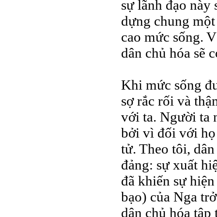
sự lãnh đạo này 
dựng chung một c
cao mức sống. V
dân chủ hóa sẽ c
Khi mức sống đượ
sợ rắc rối và th
với ta. Người ta
bởi vì đối với h
tử. Theo tôi, dân
đảng: sự xuất hi
đã khiến sự hiện
bạo) của Nga trở
dân chủ hóa tập 