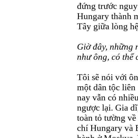
đứng trước nguy 
Hungary thành m
Tây giữa lòng h
Giờ đây, những 
như ông, có thể 
Tôi sẽ nói với ô
một dân tộc liên
nay vẫn có nhiề
ngược lại. Gia d
toàn tỏ tường về
chí Hungary và 
hành ở Moskva. V