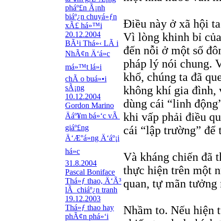
pháº£n Ã¡nh
biáº¿n chuyá»ƒn
Điều này ở xã hội t
xÃ£ há»™i
20.12.2004
Vì lòng khinh bỉ của
BÃ¹i Thá»‹ LÃ i
đến nỗi ở một số đô
NhÃ¢n Ä‘á»c
pháp lý nói chung. 
má»™t lá»i
khổ, chúng ta đã que
chÃ o buá»•i
sÃ¡ng
không khí gia đình, 
10.12.2004
dùng cái “linh động
Gordon Marino
khi vấp phải điều q
Äáº¥m bá»‘c vÃ
giáº£ng
cái “lập trường” để t
Ä‘Æ°á»ng Ä‘áº¡i
há»c
Và kháng chiến đã th
31.8.2004
thực hiện trên một 
Pascal Boniface
Thá»ƒ thao, Ä‘Ã³
quan, tự mãn tưởng 
lÃ chiáº¿n tranh
19.12.2003
Thá»ƒ thao hay
Nhầm to. Nếu hiện t
phÃ¢n phá»‘i