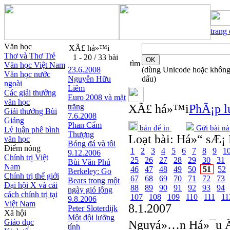
trang
Văn học
XÃ£ há»™i
Thơ và Thơ Trẻ
1 - 20 / 33 bài
tìm
Văn học Việt Nam
23.6.2008
(dùng Unicode hoặc khôn
Văn học nước
Nguyễn Hữu
dấu)
ngoài
Liêm
Các giải thưởng
Euro 2008 và mặt
văn học
trăng
XÃ£ há»™i
PhÃ¡p lu
Giải thưởng Bùi
7.6.2008
Giáng
Phan Cẩm
bản để in
Gửi bài nà
Lý luận phê bình
Thượng
Loạt bài:
Há»“ sÆ¡ 
văn học
Bóng đá và tôi
Điểm nóng
1
2
3
4
5
6
7
8
9
1
9.12.2006
Chính trị Việt
25
26
27
28
29
30
31
Bùi Văn Phú
Nam
46
47
48
49
50
51
52
Berkeley: Go
Chính trị thế giới
67
68
69
70
71
72
73
Bears trong một
Đại hội X và cải
88
89
90
91
92
93
94
ngày gió lộng
cách chính trị tại
107
108
109
110
111
11
9.8.2006
Việt Nam
8.1.2007
Peter Sloterdijk
Xã hội
Một đội lưỡng
Giáo dục
Nguyá»…n Há»¯u Ä
tính