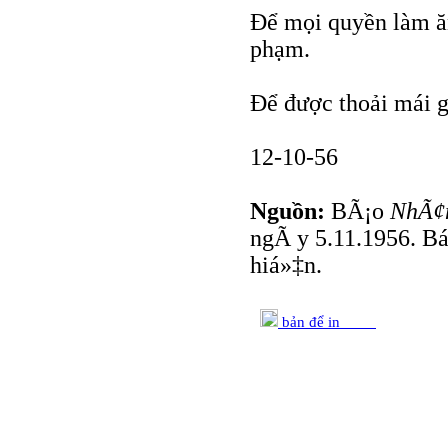
Để mọi quyền làm ăn
phạm.
Để được thoải mái g
12-10-56
Nguồn:
BÃ¡o
NhÃ¢
ngÃ y 5.11.1956. Bá
hiá»‡n.
bản để in