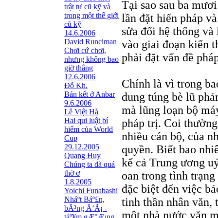
Tại sao sau ba mươi 
trật tự cũ kỹ và
trong một thế giới
lần đặt hiến pháp và
cũ kỹ
sửa đổi hệ thống và 
14.6.2006
David Runciman
vào giai đoạn kiến 
Chơi cứ chơi,
phải đặt vấn đề phá
nhưng không bao
giờ thắng
12.6.2006
Chính là vì trong b
Đỗ Kh.
Bán kết ở Anbar
dung túng bè lũ phản
9.6.2006
mà lũng loạn bộ má
Lê Việt Hà
Hai qui luật bí
pháp trị. Coi thường
hiểm của World
nhiều cán bộ, của n
Cup
29.12.2005
quyền. Biết bao nhiê
Quang Huy
kể cả Trung ương uỷ 
Chúng ta đã quá
thờ ơ
oan trong tình trạn
1.8.2005
đặc biệt đến việc bả
Yoichi Funabashi
Nháº­t Báº£n,
tinh thần nhân văn, 
bÃ³ng Ä‘Ã¡ -
một nhà nước văn m
táº¥m gÆ°Æ¡ng