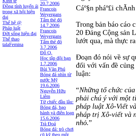
Kinh tế
20.7.2006
Đồng tính luyến ái
Cáº§n pháº£i chÃ­n
François
trong xã hội hiện
Weyergans
đại
Tấm thẻ đỏ
Thế hệ @
Trong bản báo cáo c
14.7.2006
Pháp luật
François
20 Đảng Cộng sản Li
Đời sống hiện đại
Weyergans
Thể thao
lướt qua, mà thực ra
Tấm thẻ đỏ
talaFemina
3.7.2006
Đỗ Q.
Đoạn đó nói về sự q
Học tập đội bạn
1.7.2006
đối với vấn đề củng 
Bùi Văn Phú
luận:
Bóng đá nhìn từ
nước Mỹ
19.6.2006
“
Những tổ chức của
Nguyễn Hữu
Liêm
phải chú ý với một t
Từ chiếc đầu lâu:
pháp luật Xô-Viết v
Bóng đá, bạo
hành và điên loạn
pháp trị Xô-viết và
15.6.2006
nhỏ.
”
Trà Đoá
Bóng đá: trò chơi
cũ kỹ theo một