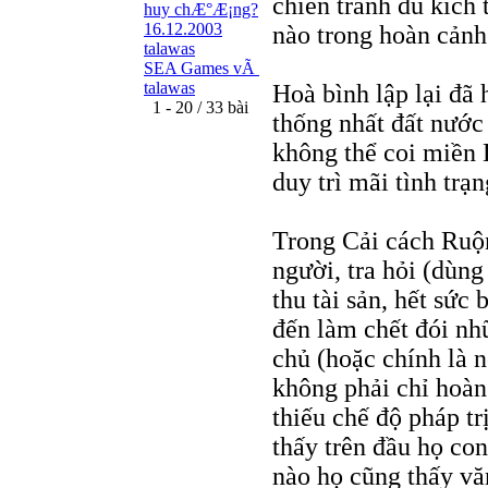
chiến tranh du kích t
huy chÆ°Æ¡ng?
16.12.2003
nào trong hoàn cảnh
talawas
SEA Games vÃ
talawas
Hoà bình lập lại đã 
1 - 20 / 33 bài
thống nhất đất nước 
không thể coi miền 
duy trì mãi tình trạ
Trong Cải cách Ruộn
người, tra hỏi (dùng
thu tài sản, hết sức
đến làm chết đói nhữ
chủ (hoặc chính là 
không phải chỉ hoàn
thiếu chế độ pháp t
thấy trên đầu họ con
nào họ cũng thấy vă