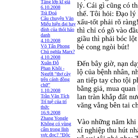
Tầng lớp kĩ giả
lý. Cái gì cũng có t
6.10.2008
thế. Tôi hỏi: Đạo lý 
Trà Đoá
Câu chuyện Văn
xấu-tốt phải rõ ràng
Miếu hiện đại hay
thì chỉ có gõ vào đầ
đỉnh của thói háo
danh
giầu thì phải bóc lộ
4.10.2008
bẻ cong ngòi bút!
Võ Tấn Phong
Chủ nghĩa Marx?
4.10.2008
Đến bây giờ, nạn dạ
Xuân Đỗ
Phan Khôi -
lộ của bệnh nhân, 
Người “thợ cày
an tiếp tay cho tội
trên cánh đồng
chữ”
bằng giả, mua quan 
1.10.2008
lan tràn khắp đất n
Trần Văn Tích
Trí tuệ của trí
văng vẳng bên tai c
thức
16.9.2008
Zhang Yongle
Vào những năm khi c
Không có vùng
xí nghiệp thu hút nh
cấm trong lĩnh
vực đọc? “Ðộc