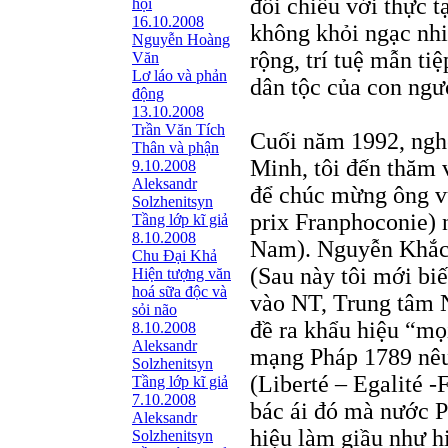
đối chiếu với thực 
hội
16.10.2008
không khỏi ngạc nhi
Nguyễn Hoàng
rộng, trí tuệ mẫn tiệ
Văn
Lơ láo và phản
dân tộc của con ngư
động
13.10.2008
Trần Văn Tích
Cuối năm 1992, nghe
Thân và phận
Minh, tôi đến thăm 
9.10.2008
Aleksandr
để chúc mừng ông v
Solzhenitsyn
prix Franphoconie) 
Tầng lớp kĩ giả
8.10.2008
Nam). Nguyễn Khắc V
Chu Đại Khả
(Sau này tôi mới biế
Hiện tượng văn
hoá sữa độc và
vào NT, Trung tâm N
sỏi não
đề ra khẩu hiệu “mọ
8.10.2008
Aleksandr
mạng Pháp 1789 nêu 
Solzhenitsyn
(Liberté – Egalité -
Tầng lớp kĩ giả
7.10.2008
bác ái đó mà nước P
Aleksandr
hiệu làm giầu như h
Solzhenitsyn