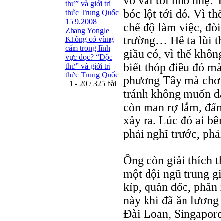
vỗ vai tôi nhỏ nhẹ: T
thư” và giới trí
bóc lột tới đó. Vì th
thức Trung Quốc
15.9.2008
chế độ làm việc, đò
Zhang Yongle
trường… Hễ ta lùi th
Không có vùng
cấm trong lĩnh
giầu có, vì thế khô
vực đọc? “Ðộc
biết thóp điều đó mà
thư” và giới trí
thức Trung Quốc
phương Tây mà chơi 
1 - 20 / 325 bài
tránh không muốn d
còn man rợ lắm, đấm
xảy ra. Lúc đó ai b
phải nghĩ trước, ph
Ông còn giải thích t
một đội ngũ trung gi
kíp, quản đốc, phâ
này khi đã ăn lương
Đài Loan, Singapore