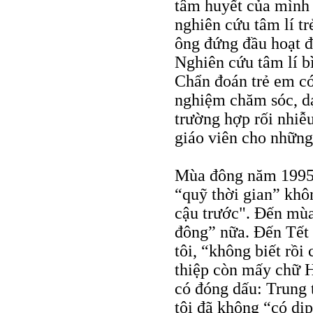
tâm huyết của mình 
nghiên cứu tâm lí tr
ông đứng đầu hoạt đ
Nghiên cứu tâm lí b
Chẩn đoán trẻ em có
nghiệm chăm sóc, dạ
trường hợp rối nhiễ
giáo viên cho những
Mùa đông năm 1995,
“quỹ thời gian” khôn
cậu trước". Đến mù
đông” nữa. Đến Tết 
tôi, “không biết rồ
thiệp còn mấy chữ H
có đóng dấu: Trung
tôi đã không “có dịp