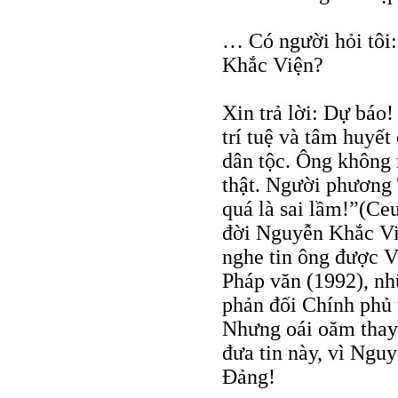
… Có người hỏi tôi
Khắc Viện?
Xin trả lời: Dự báo!
trí tuệ và tâm huyết
dân tộc. Ông không r
thật. Người phương
quá là sai lầm!”(Ceux
đời Nguyễn Khắc Việ
nghe tin ông được V
Pháp văn (1992), n
phản đối Chính phủ 
Nhưng oái oăm thay 
đưa tin này, vì Ngu
Đảng!