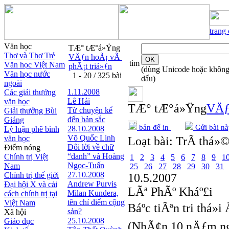
trang
Văn học
TÆ° tÆ°á»Ÿng
Thơ và Thơ Trẻ
VÄƒn hoÃ¡ vÃ
tìm
Văn học Việt Nam
phÃ¡t triá»ƒn
(dùng Unicode hoặc khôn
Văn học nước
1 - 20 / 325 bài
dấu)
ngoài
1.11.2008
Các giải thưởng
Lê Hải
văn học
TÆ° tÆ°á»Ÿng
VÄƒ
Từ chuyện kể
Giải thưởng Bùi
đến bản sắc
Giáng
bản để in
Gửi bài nà
28.10.2008
Lý luận phê bình
Võ Quốc Linh
văn học
Loạt bài:
TrÃ­ thá»©
Đôi lời về chữ
Điểm nóng
“danh” và Hoàng
Chính trị Việt
1
2
3
4
5
6
7
8
9
1
Ngọc-Tuấn
Nam
25
26
27
28
29
30
31
27.10.2008
Chính trị thế giới
10.5.2007
Andrew Purvis
Đại hội X và cải
LÃª PhÃº Kháº£i
Milan Kundera,
cách chính trị tại
tên chỉ điểm cộng
Việt Nam
Báº­c tiÃªn tri thá»i 
sản?
Xã hội
25.10.2008
Giáo dục
(NhÃ¢n 10 nÄƒm ng