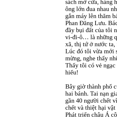
sách mở cửa, hàng h
ông lớn đua nhau nh
gắn máy lên thăm bá
Phan Đăng Lưu. Bác
đầy bụi đất của tôi
vi-đi-ô… là những q
xã, thị tứ ở nước ta
Lúc đó tôi vừa mới
mừng, nghe thấy nhữn
Thấy tôi có vẻ ngạc 
hiểu!
Bây giờ thành phố c
hai bánh. Tai nạn g
gần 40 người chết v
chết và thiệt hại vậ
Phát triển châu Á c