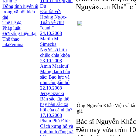
Tôn Thất Quỳnh
Kinh tế
Nguyá»…n Kháº¯c V
Du
Đồng tính luyến ái
Đôi lời với
trong xã hội hiện
Hoàng Ngọc-
đại
Tuấn về chữ
Thế hệ @
“danh”
Pháp luật
24.10.2008
Đời sống hiện đại
Martin M.
Thể thao
Simecka
talaFemina
Người sở hữu
chiếc chìa khóa
23.10.2008
Amin Maalouf
Mang danh bản
sắc: Bạo lực và
nhu cầu gắn bó
22.10.2008
Jerzy Szacki
Bản sắc tập thể
hay bản sắc xã
Ông Nguyễn Khắc Viện và tá
hội của cá nhân?
giả
17.10.2008
Bác sĩ Nguyễn Khắc 
Phạm Phú Đức
Cách xưng hô và
Đến nay vừa tròn 10
tính bình đẳng xã