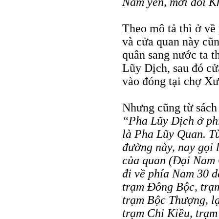
Nam yên, mới đổi K
Theo mô tả thì ở v
và cửa quan này cũ
quân sang nước ta t
Lũy Dịch, sau đó cử
vào đóng tại chợ X
Nhưng cũng từ sác
“Pha Lũy Dịch ở ph
là Pha Lũy Quan. T
đường này, nay gọi
của quan (Ðại Nam 
đi về phía Nam 30 d
trạm Ðông Bộc, trạm
trạm Bộc Thượng, lạ
trạm Chi Kiều, trạm