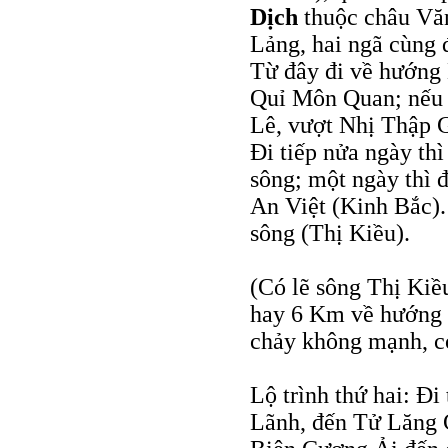
Dịch
thuộc châu Văn
Lảng, hai ngã cùng
Từ đây đi về hướng
Quỉ Môn Quan; nếu
Lê, vượt Nhị Thập 
Ði tiếp nửa ngày th
sông; một ngày thì 
An Việt (Kinh Bắc).
sông (Thị Kiều).
(Có lẽ sông Thị Kiề
hay 6 Km về hướng 
chảy không mạnh, có
Lộ trình thứ hai: Ð
Lãnh, đến Tử Lăng C