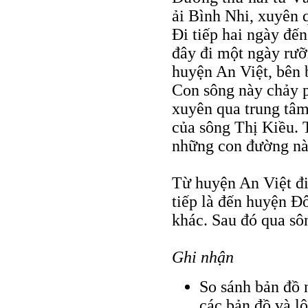
ải Bình Nhi, xuyên 
Ði tiếp hai ngày đ
đây đi một ngày rưỡ
huyện An Việt, bên 
Con sông này chảy 
xuyên qua trung tâ
của sông Thị Kiều. T
những con đường nà
Từ huyện An Việt đi
tiếp là đến huyện 
khác. Sau đó qua s
Ghi nhận
So sánh bản đồ n
các bản đồ và lộ