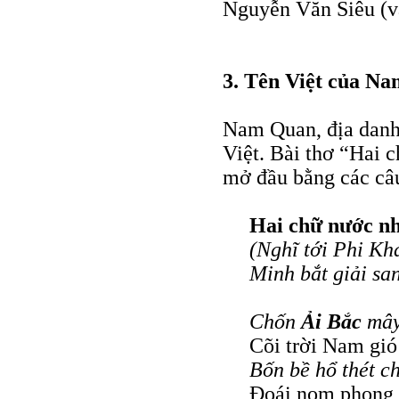
Nguyễn Văn Siêu (và
3. Tên Việt của N
Nam Quan, địa danh
Việt. Bài thơ “Hai
mở đầu bằng các câu
Hai chữ nước n
(Nghĩ tới Phi Kh
Minh bắt giải sa
Chốn
Ải Bắc
mây
Cõi trời Nam gió
Bốn bề hổ thét c
Ðoái nom phong 