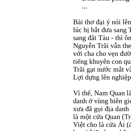
...
Bài thơ đại ý nói l
lúc bị bắt đưa sang 
sang đất Tàu - thì 
Nguyễn Trãi vẫn the
với cha cho vẹn đư
tiếng khuyên con q
Trãi gạt nước mắt v
Lợi dựng lên nghiệp
Vì thế, Nam Quan là
danh ở vùng biên gi
xưa đã gọi địa danh
là một cửa Quan (
Việt cho là cửa Ải