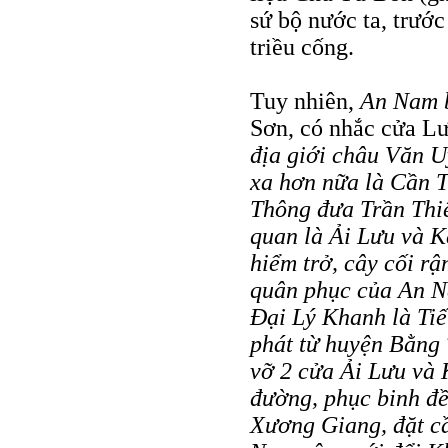
sứ bộ nước ta, trước
triều cống.
Tuy nhiên,
An Nam b
Sơn, có nhắc cửa L
địa giới châu Văn U
xa hơn nữa là Cần T
Thông đưa Trần Thiê
quan là Ải Lưu và K
hiểm trở, cây cối rậ
quân phục của An Na
Ðại Lý Khanh là Ti
phát từ huyện Bằng
vỡ 2 cửa Ải Lưu và 
đường, phục binh đề
Xương Giang, đặt c