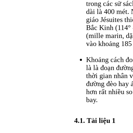
trong các sử sá
dài là 400 mét.
giáo Jésuites th
Bắc Kinh (114° 4
(mille marin, dặ
vào khoảng 185
Khoảng cách đo 
là là đoạn đườn
thời gian nhân v
đường đèo hay ả
hơn rất nhiều s
bay.
4.1. Tài liệu 1