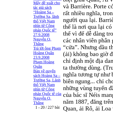
Mấy đề xuất cho
và Barrière. Porte c
tác giả sách
“Hoàng Sa –
rất nhiều nghĩa, tro
Trường Sa, lãnh
người qua lại. Barr
thổ Việt Nam
nhìn từ Công
thể là nơi qua lại có
pháp Quốc tế”
thể vì để dễ dàng tr
27.9.2008
Nguyễn Q.
các nhân viên phân g
Thắng
“cửa”. Nhưng dầu th
Trả lời ông Phạm
Hoàng Quân
(ải) không bao giờ 
23.9.2008
chỉ định một địa d
Phạm Hoàng
Quân
ta thường dùng. (Tr
Bàn về quyển
nghĩa tương tự như b
sách Hoàng Sa –
Trường Sa, Lãnh
biên ngung... chỉ ch
thổ Việt Nam
những vùng tuyến đầ
nhìn từ Công
pháp Quốc tế của
của bác sĩ Néis man
Nguyễn Q.
năm 1887, đăng trê
Thắng
1 - 20 / 227 bài
Quan, ải Rô, ải Loa 