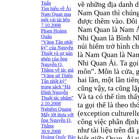
Tuấn
về những địa danh d
Tìm hiểu về Ải
Nam Quan thì chúng
Nam Quan qua
một vài tài liệu
được thêm vào. Ðôi k
7.10.2008
Nam Quan là Nam Ải
Phạm Hoàng
Quân
Nhi Quan là Bình Nh
“Vãng Tân nhật
núi hiểm trở hình c
ký” của Nguyễn
Thuật và sự gán
là Nam Quan là Nam
ghép của ông
Nhi Quan Ải. Ta gọ
Nguyễn Q.
Thắng về tác giả
môn”. Môn là cửa, g
“Vãng sứ Thiên
hai lần, một lần ti
Tân nhật ký”
trong sách “Hà
cũng vậy, ta cũng lặ
Đình Nguyễn
Và ta có thể tìm th
Thuật tác phẩm”
2.10.2008
ta gọi thế là theo t
Nghiêm Quang
(exception culturel
Mấy lời thưa với
ông Nguyễn Q.
công việc phân định
Thắng
như tài liệu trên đã
30.9.2008
Hoàng Quốc Bão
biệt giữa Quan, Ải v