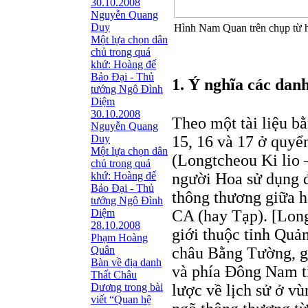
30.10.2008
Nguyễn Quang
Duy
Hình Nam Quan trên chụp từ 
Một lựa chọn dân
chủ trong quá
khứ: Hoàng đế
Bảo Đại - Thủ
1. Ý nghĩa các da
tướng Ngô Ðình
Diệm
30.10.2008
Theo một tài liệu bằ
Nguyễn Quang
Duy
15, 16 và 17 ở quyể
Một lựa chọn dân
(Longtcheou Ki lio 
chủ trong quá
khứ: Hoàng đế
người Hoa sử dụng đ
Bảo Đại - Thủ
thông thương giữa 
tướng Ngô Ðình
Diệm
CA (hay Tạp). [Long
28.10.2008
giới thuộc tỉnh Quả
Phạm Hoàng
Quân
châu Bằng Tường, g
Bàn về địa danh
và phía Ðông Nam t
Thất Châu
Dương trong bài
lược về lịch sử ở vù
viết “Quan hệ