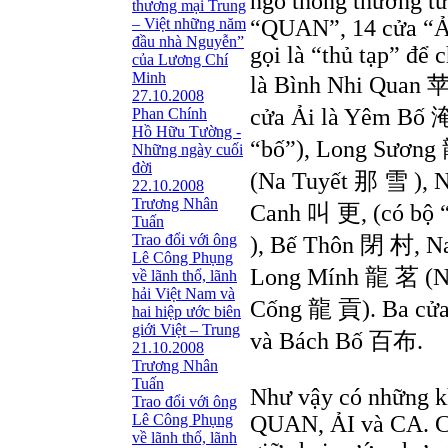
ngõ thông thương t
thương mại Trung
– Việt những năm
“QUAN”, 14 cửa “ẢI
đầu nhà Nguyễn”
gọi là “thủ tạp” để
của Lương Chí
Minh
là Bình Nhi Quan
27.10.2008
cửa Ải là Yêm Bố 
Phan Chính
Hồ Hữu Tường -
“bố”), Long Sươn
Những ngày cuối
đời
(Na Tuyết 那 雪 ), 
22.10.2008
Trương Nhân
Canh 叫 更, (có bộ 
Tuấn
Trao đổi với ông
), Bế Thôn 閉 村, 
Lê Công Phụng
Long Mính 龍 茗 (N
về lãnh thổ, lãnh
hải Việt Nam và
Cống 龍 貢). Ba cử
hai hiệp ước biên
giới Việt – Trung
và Bách Bố 百布.
21.10.2008
Trương Nhân
Tuấn
Như vậy có những kh
Trao đổi với ông
Lê Công Phụng
QUAN, ẢI và CA. Cả
về lãnh thổ, lãnh