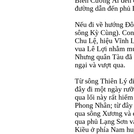
Biên Cương Ải đến 
đường dẫn đến phủ 
Nếu đi về hướng Ðôn
sông Kỳ Cùng). Con 
Chu Lệ, hiệu Vĩnh L
vua Lê Lợi nhằm mụ
Nhưng quân Tàu đã 
ngại và vượt qua.
Từ sông Thiên Lý đi
đây đi một ngày rưỡ
qua lối này rất hiểm
Phong Nhân; từ đây 
qua sông Xương và 
qua phủ Lạng Sơn và
Kiều ở phía Nam hu