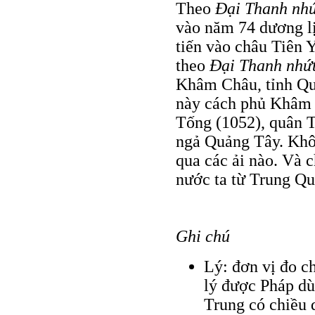
Theo
Ðại Thanh nhứ
vào năm 74 dương l
tiến vào châu Tiên 
theo
Ðại Thanh nhứt
Khâm Châu, tỉnh Quả
này cách phủ Khâm 
Tống (1052), quân 
ngả Quảng Tây. Khô
qua các ải nào. Và 
nước ta từ Trung Q
Ghi chú
Lý: đơn vị đo ch
lý được Pháp dù
Trung có chiều 