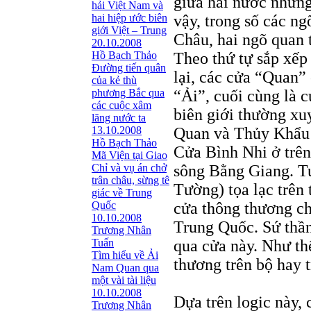
giữa hai nước nhưng
hải Việt Nam và
hai hiệp ước biên
vậy, trong số các n
giới Việt – Trung
Châu, hai ngõ quan 
20.10.2008
Hồ Bạch Thảo
Theo thứ tự sắp xếp
Ðường tiến quân
lại, các cửa “Quan” 
của kẻ thù
phương Bắc qua
“Ải”, cuối cùng là 
các cuộc xâm
biên giới thường xu
lăng nước ta
13.10.2008
Quan và Thủy Khẩu Q
Hồ Bạch Thảo
Cửa Bình Nhi ở trê
Mã Viện tại Giao
Chỉ và vụ án chở
sông Bằng Giang. T
trân châu, sừng tê
Tường) tọa lạc trên 
giác về Trung
Quốc
cửa thông thương ch
10.10.2008
Trung Quốc. Sứ thần
Trương Nhân
Tuấn
qua cửa này. Như th
Tìm hiểu về Ải
thương trên bộ hay t
Nam Quan qua
một vài tài liệu
10.10.2008
Dựa trên logic này, 
Trương Nhân