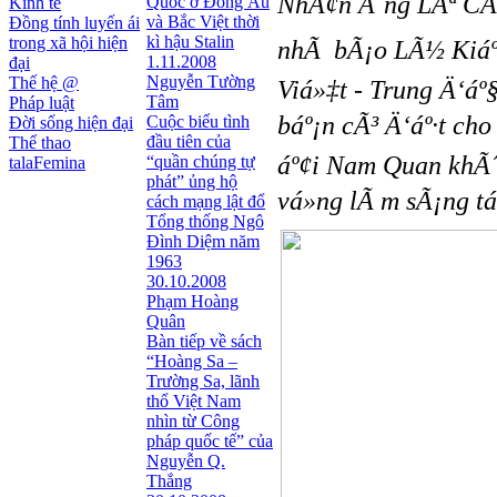
NhÃ¢n Ã´ng LÃª CÃ´n
Quốc ở Đông Âu
Kinh tế
và Bắc Việt thời
Đồng tính luyến ái
kì hậu Stalin
trong xã hội hiện
nhÃ bÃ¡o LÃ½ Kiáº¿
1.11.2008
đại
Nguyễn Tường
Thế hệ @
Viá»‡t - Trung Ä‘á
Tâm
Pháp luật
báº¡n cÃ³ Ä‘áº·t cho
Cuộc biểu tình
Đời sống hiện đại
đầu tiên của
Thể thao
áº¢i Nam Quan khÃ´n
“quần chúng tự
talaFemina
phát” ủng hộ
vá»ng lÃ m sÃ¡ng tá»
cách mạng lật đổ
Tổng thống Ngô
Đình Diệm năm
1963
30.10.2008
Phạm Hoàng
Quân
Bàn tiếp về sách
“Hoàng Sa –
Trường Sa, lãnh
thổ Việt Nam
nhìn từ Công
pháp quốc tế” của
Nguyễn Q.
Thắng