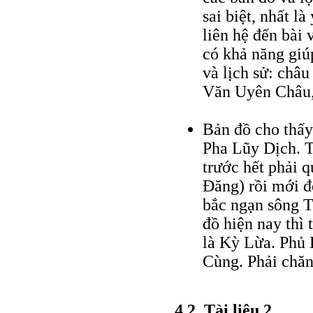
sai biệt, nhất l
liên hệ đến bài 
có khả năng giú
và lịch sử: ch
Văn Uyên Châu,
Bản đồ cho thấy
Pha Lũy Dịch. T
trước hết phải
Ðăng) rồi mới đ
bắc ngạn sông T
đồ hiện nay thì
là Kỳ Lừa. Phủ
Cùng. Phải chă
4.2. Tài liệu 2