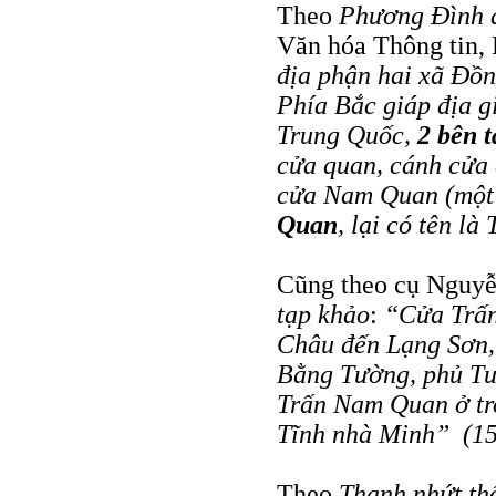
Theo
Phương Ðình đ
Văn hóa Thông tin, 
địa phận hai xã Ðồ
Phía Bắc giáp địa 
Trung Quốc,
2 bên 
cửa quan, cánh cửa c
cửa Nam Quan (một 
Quan
, lại có tên l
Cũng theo cụ Nguyễn
tạp khảo
:
“Cửa Trấn
Châu đến Lạng Sơn,
Bằng Tường, phủ Tư
Trấn Nam Quan ở tro
Tĩnh nhà Minh” (1
Theo
Thanh nhứt th