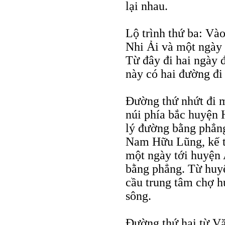
lại nhau.
Lộ trình thứ ba: Và
Nhi Ải và một ngày 
Từ đây đi hai ngày 
này có hai đường đi
Ðường thứ nhứt đi 
núi phía bắc huyện
lý đường bằng phẳng
Nam Hữu Lũng, kế t
một ngày tới huyện
bằng phẳng. Từ huy
cầu trung tâm chợ h
sông.
Ðường thứ hai từ V