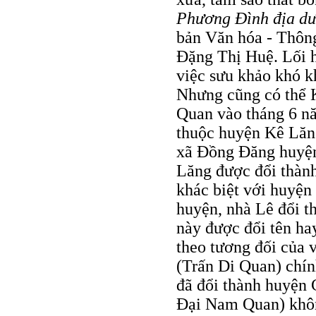
Phương Ðình địa dư
bản Văn hóa - Thông
Ðặng Thị Huệ. Lối h
việc sưu khảo khó k
Nhưng cũng có thể 
Quan vào tháng 6 nă
thuộc huyện Kê Lăn
xã Ðồng Ðăng huyện 
Lăng được đổi thàn
khác biệt với huyện
huyện, nhà Lê đổi t
này được đổi tên ha
theo tương đối của 
(Trấn Di Quan) chín
đã đổi thành huyện
Ðại Nam Quan) khôn