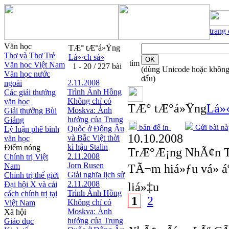
trang
Văn học
TÆ° tÆ°á»Ÿng
Thơ và Thơ Trẻ
Lá»‹ch sá»­
tìm
Văn học Việt Nam
1 - 20 / 227 bài
(dùng Unicode hoặc khôn
Văn học nước
dấu)
2.11.2008
ngoài
Trình Ánh Hồng
Các giải thưởng
Không chỉ có
văn học
TÆ° tÆ°á»Ÿng
Lá»‹
Moskva: Ảnh
Giải thưởng Bùi
hưởng của Trung
Giáng
bản để in
Gửi bài nà
Quốc ở Đông Âu
Lý luận phê bình
10.10.2008
và Bắc Việt thời
văn học
kì hậu Stalin
Điểm nóng
TrÆ°Æ¡ng NhÃ¢n T
2.11.2008
Chính trị Việt
Jorn Rusen
Nam
TÃ¬m hiá»ƒu vá» á
Giải nghĩa lịch sử
Chính trị thế giới
2.11.2008
Đại hội X và cải
liá»‡u
Trình Ánh Hồng
cách chính trị tại
1
2
Không chỉ có
Việt Nam
Moskva: Ảnh
Xã hội
hưởng của Trung
Giáo dục