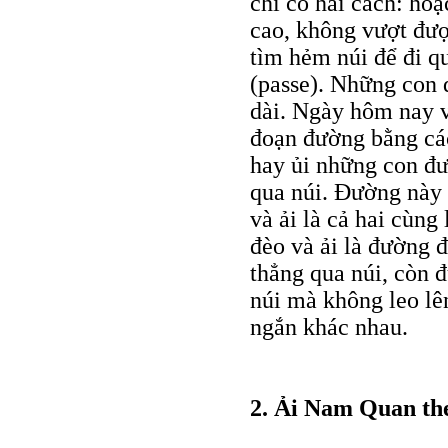
chỉ có hai cách: hoặ
cao, không vượt được
tìm hẻm núi để đi q
(passe). Những con đ
dài. Ngày hôm nay v
đoạn đường bằng các
hay ủi những con đư
qua núi. Ðường này 
và ải là cả hai cùng
đèo và ải là đường đ
thẳng qua núi, còn đ
núi mà không leo lên
ngắn khác nhau.
2. Ải Nam Quan th