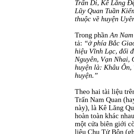
Trấn Di, Kê Lăng Ð
Lũy Quan Tuần Kiểm
thuộc về huyện Uyê
Trong phần
An Nam 
tả:
“ở phía Bắc Gia
hiệu Vĩnh Lạc, đổi 
Nguyên, Vạn Nhai, 
huyện là: Khâu Ôn, 
huyện.”
Theo hai tài liệu tr
Trấn Nam Quan (ha
này), là Kê Lăng Q
hoàn toàn khác nhau
một cửa biên giới c
liệu Chu Tử Bôn (gh