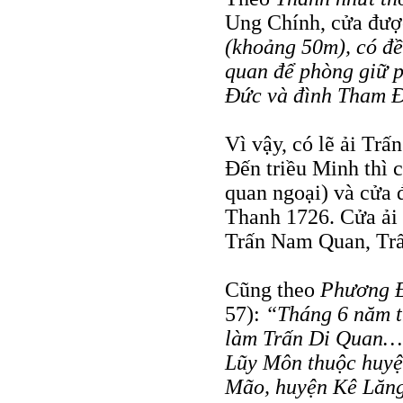
Ung Chính, cửa được
(khoảng 50m), có đ
quan để phòng giữ 
Ðức và đình Tham Ðư
Vì vậy, có lẽ ải Tr
Ðến triều Minh thì 
quan ngoại) và cửa 
Thanh 1726. Cửa ải
Trấn Nam Quan, Trấn
Cũng theo
Phương Đ
57):
“Tháng 6 năm t
làm Trấn Di Quan… 
Lũy Môn thuộc huyệ
Mão, huyện Kê Lăng