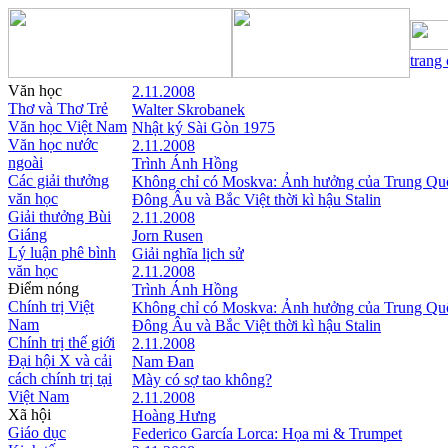
trang
Văn học
2.11.2008
Thơ và Thơ Trẻ
Walter Skrobanek
Văn học Việt Nam
Nhật ký Sài Gòn 1975
Văn học nước
2.11.2008
ngoài
Trình Ánh Hồng
Các giải thưởng
Không chỉ có Moskva: Ảnh hưởng của Trung Qu
văn học
Đông Âu và Bắc Việt thời kì hậu Stalin
Giải thưởng Bùi
2.11.2008
Giáng
Jorn Rusen
Lý luận phê bình
Giải nghĩa lịch sử
văn học
2.11.2008
Điểm nóng
Trình Ánh Hồng
Chính trị Việt
Không chỉ có Moskva: Ảnh hưởng của Trung Qu
Nam
Đông Âu và Bắc Việt thời kì hậu Stalin
Chính trị thế giới
2.11.2008
Đại hội X và cải
Nam Đan
cách chính trị tại
Mày có sợ tao không?
Việt Nam
2.11.2008
Xã hội
Hoàng Hưng
Giáo dục
Federico García Lorca: Họa mi & Trumpet