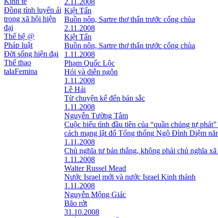
Kinh tế
2.11.2008
Đồng tính luyến ái
Kiệt Tấn
trong xã hội hiện
Buồn nôn, Sartre thơ thẩn trước cổng chùa
đại
2.11.2008
Thế hệ @
Kiệt Tấn
Pháp luật
Buồn nôn, Sartre thơ thẩn trước cổng chùa
Đời sống hiện đại
1.11.2008
Thể thao
Phạm Quốc Lộc
talaFemina
Hói và diễn ngôn
1.11.2008
Lê Hải
Từ chuyện kể đến bản sắc
1.11.2008
Nguyễn Tường Tâm
Cuộc biểu tình đầu tiên của “quần chúng tự phát”
cách mạng lật đổ Tổng thống Ngô Đình Diệm nă
1.11.2008
Chủ nghĩa tư bản thắng, không phải chủ nghĩa xã
1.11.2008
Walter Russel Mead
Nước Israel mới và nước Israel Kinh thánh
1.11.2008
Nguyễn Mộng Giác
Bão rớt
31.10.2008