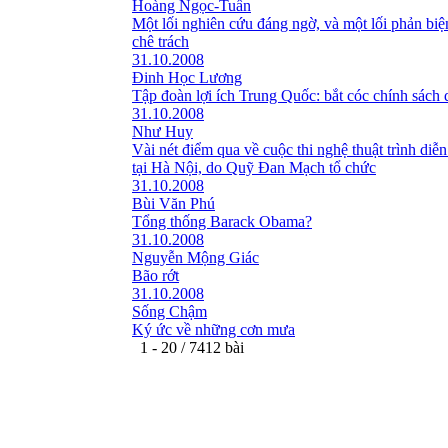
Hoàng Ngọc-Tuấn
Một lối nghiên cứu đáng ngờ, và một lối phản bi
chê trách
31.10.2008
Đinh Học Lương
Tập đoàn lợi ích Trung Quốc: bắt cóc chính sách 
31.10.2008
Như Huy
Vài nét điểm qua về cuộc thi nghệ thuật trình diễn
tại Hà Nội, do Quỹ Đan Mạch tổ chức
31.10.2008
Bùi Văn Phú
Tổng thống Barack Obama?
31.10.2008
Nguyễn Mộng Giác
Bão rớt
31.10.2008
Sống Chậm
Ký ức về những cơn mưa
1 - 20 / 7412 bài