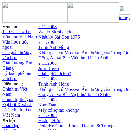
trang
Văn học
2.11.2008
Thơ và Thơ Trẻ
Walter Skrobanek
Văn học Việt Nam
Nhật ký Sài Gòn 1975
Văn học nước
2.11.2008
ngoài
Trình Ánh Hồng
Các giải thưởng
Không chỉ có Moskva: Ảnh hưởng của Trung Qu
văn học
Đông Âu và Bắc Việt thời kì hậu Stalin
Giải thưởng Bùi
2.11.2008
Giáng
Jorn Rusen
Lý luận phê bình
Giải nghĩa lịch sử
văn học
2.11.2008
Điểm nóng
Trình Ánh Hồng
Chính trị Việt
Không chỉ có Moskva: Ảnh hưởng của Trung Qu
Nam
Đông Âu và Bắc Việt thời kì hậu Stalin
Chính trị thế giới
2.11.2008
Đại hội X và cải
Nam Đan
cách chính trị tại
Mày có sợ tao không?
Việt Nam
2.11.2008
Xã hội
Hoàng Hưng
Giáo dục
Federico García Lorca: Họa mi & Trumpet