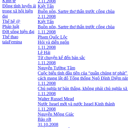
Kinh tế
2.11.2008
Đồng tính luyến ái
Kiệt Tấn
trong xã hội hiện
Buồn nôn, Sartre thơ thẩn trước cổng chùa
đại
2.11.2008
Thế hệ @
Kiệt Tấn
Pháp luật
Buồn nôn, Sartre thơ thẩn trước cổng chùa
Đời sống hiện đại
1.11.2008
Thể thao
Phạm Quốc Lộc
talaFemina
Hói và diễn ngôn
1.11.2008
Lê Hải
Từ chuyện kể đến bản sắc
1.11.2008
Nguyễn Tường Tâm
Cuộc biểu tình đầu tiên của “quần chúng tự phát”
cách mạng lật đổ Tổng thống Ngô Đình Diệm nă
1.11.2008
Chủ nghĩa tư bản thắng, không phải chủ nghĩa xã
1.11.2008
Walter Russel Mead
Nước Israel mới và nước Israel Kinh thánh
1.11.2008
Nguyễn Mộng Giác
Bão rớt
31.10.2008