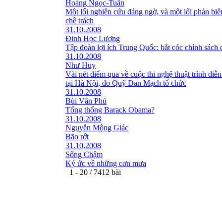
Hoàng Ngọc-Tuấn
Một lối nghiên cứu đáng ngờ, và một lối phản bi
chê trách
31.10.2008
Đinh Học Lương
Tập đoàn lợi ích Trung Quốc: bắt cóc chính sách 
31.10.2008
Như Huy
Vài nét điểm qua về cuộc thi nghệ thuật trình diễn
tại Hà Nội, do Quỹ Đan Mạch tổ chức
31.10.2008
Bùi Văn Phú
Tổng thống Barack Obama?
31.10.2008
Nguyễn Mộng Giác
Bão rớt
31.10.2008
Sống Chậm
Ký ức về những cơn mưa
1 - 20 / 7412 bài