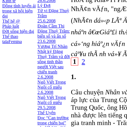
26.6.2008
Kinh tế
Lý Đợi
Đồng tính luyến ái
NhÃ¢n vÄƒn, "ngÆ°
Tử vi Đặng Thuỳ
trong xã hội hiện
Trâm
đại
(
NhÃ¢n dá»‹p LÃª Ä
25.6.2008
Thế hệ @
Đoàn Cầm Thi
Pháp luật
nháº­n â€œGiáº£i t
Đặng Thuỳ Trâm:
Đời sống hiện đại
biến số và ẩn số
Thể thao
23.6.2008
talaFemina
cá»‘ng hiáº¿n vÄƒn
Vương Trí Nhàn
Nhật ký Ðặng
cáº¥u thÃ nh vá»¥ 
Thuỳ Trâm và đời
1
2
sống tinh thần
người Việt sau
chiến tranh
1.
2.6.2008
Ngô Viết Trọng
Ngôi cổ miếu
Câu chuyện
Nhân v
2.6.2008
Ngô Viết Trọng
áp lực của Trung C
Ngôi cổ miếu
Trung Quốc, ông Hồ
29.5.2008
Thế Uyên
nhà được lên tiếng 
Đọc “Can trường
gia tranh minh - Tră
trong chiến bại”