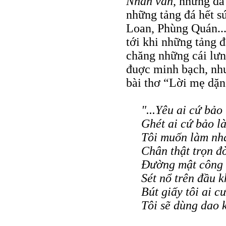
Nhân văn
, nhưng đã
những tảng đá hết 
Loan, Phùng Quán...
tới khi những tảng đ
chăng những cái lưn
đuợc minh bạch, nh
bài thơ “Lời mẹ dặn
"...Yêu ai cứ bảo
Ghét ai cứ bảo là
Tôi muốn làm nhà
Chân thật trọn đ
Đường mật công 
Sét nổ trên đầu k
Bút giấy tôi ai c
Tôi sẽ dùng dao 