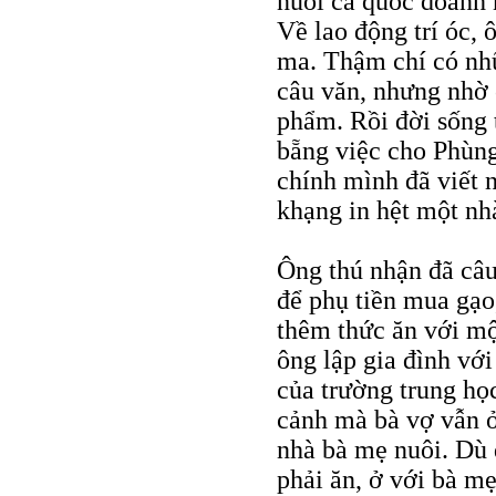
nuôi cá quốc doanh
Về lao động trí óc, 
ma. Thậm chí có nh
câu văn, nhưng nhờ 
phẩm. Rồi đời sống t
bẵng việc cho Phùn
chính mình đã viết 
khạng in hệt một nh
Ông thú nhận đã câu
để phụ tiền mua gạo,
thêm thức ăn với mộ
ông lập gia đình vớ
của trường trung h
cảnh mà bà vợ vẫn ở 
nhà bà mẹ nuôi. Dù 
phải ăn, ở với bà m