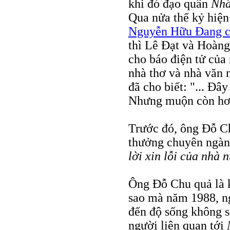
khi đó đạo quân
Nhâ
Qua nửa thế kỷ hiện 
Nguyễn Hữu Đang c
thì Lê Đạt và Hoà
cho báo điện tử của
nhà thơ và nhà văn 
đã cho biết: "... Đâ
Nhưng muộn còn hơn
Trước đó, ông Đỗ Ch
thưởng chuyên ngành
lời xin lỗi của nhà 
Ông Đỗ Chu quả là 
sao mà năm 1988, ng
đến độ sống không s
người liên quan tới