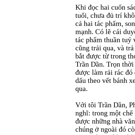
Khi đọc hai cuốn sác
tuổi, chưa đủ trí kh
cả hai tác phẩm, so
mạnh. Có lẽ cái duy
tác phẩm thuần tuý 
cũng trải qua, và tr
bắt được từ trong t
Trần Dần. Trọn thời 
được làm rải rác đó
dấu theo vết bánh x
qua.
Với tôi Trần Dần, Ph
nghĩ: trong một chế
được những nhà vă
chúng ở ngoài đó cò