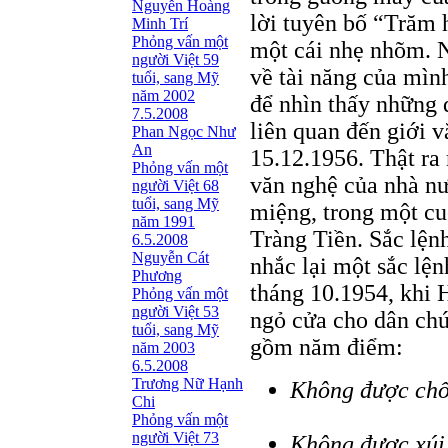
Nguyễn Hoàng
lời tuyên bố “Trăm 
Minh Trí
Phỏng vấn một
một cái nhẹ nhõm. 
người Việt 59
về tài năng của mìn
tuổi, sang Mỹ
năm 2002
để nhìn thấy những đ
7.5.2008
liên quan đến giới 
Phan Ngọc Như
An
15.12.1956. Thật ra
Phỏng vấn một
văn nghệ của nhà nư
người Việt 68
tuổi, sang Mỹ
miệng, trong một cu
năm 1991
Tràng Tiền. Sắc lện
6.5.2008
Nguyễn Cát
nhắc lại một sắc lệ
Phương
tháng 10.1954, khi 
Phỏng vấn một
người Việt 53
ngỏ cửa cho dân chú
tuổi, sang Mỹ
gồm năm điểm:
năm 2003
6.5.2008
Trương Nữ Hạnh
Không được chố
Chi
Phỏng vấn một
người Việt 73
Không được xúi 