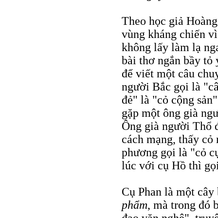
Theo học giả Hoàng
vùng kháng chiến vì
không lấy làm lạ ng
bài thơ ngắn bầy tỏ
để viết một câu chu
người Bắc gọi là "c
đẻ" là "cỏ cộng sản"
gặp một ông già ngư
Ông già người Thổ đ
cách mạng, thấy cỏ 
phương gọi là "cỏ c
lúc với cụ Hồ thì gọ
Cụ Phan là một cây b
phẩm
, mà trong đó b