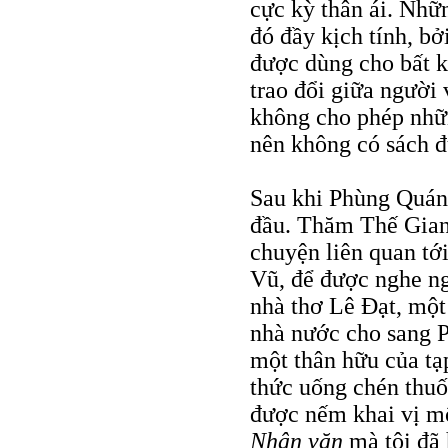
cực kỳ thân ái. Nhữ
đó đầy kịch tính, bở
được dùng cho bất 
trao đổi giữa người 
không cho phép nhữn
nên không có sách đ
Sau khi Phùng Quán 
đầu. Thăm Thế Gian
chuyện liên quan tớ
Vũ, để được nghe ng
nhà thơ Lê Đạt, mộ
nhà nước cho sang P
một thân hữu của tạ
thức uống chén thu
được nếm khai vị mộ
Nhân văn
mà tôi đã 