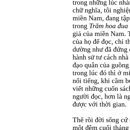
trong những lúc nhà
chữ nghĩa, tôi nghi
miền Nam, đang tập t
trong
Trăm hoa đua 
giả của miền Nam. T
của họ để đọc, chỉ 
dường như đã đứng ở
hành sử tư cách nhà
đạo quân của guồng 
trong lúc đó thì ở m
nổi tiếng, khi cầm b
viết những cuốn sác
người đọc, hơn là n
được với thời gian.
Thế rồi đời sống cứ 
một đêm cuối tháng 