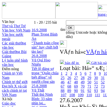
trang
Văn học
1 - 20 / 235 bài
Thơ và Thơ Trẻ
tìm
16.9.2008
Văn học Việt Nam
(dùng Unicode hoặc khôn
Phan Trọng Bình
Văn học nước
dấu)
An
ngoài
“Thanh toán cộng
Các giải thưởng
sản” hay chửi bới
văn học
VÄƒn há»c
VÄƒn há
tào lao?
Giải thưởng Bùi
26.8.2008
Giáng
Vũ Quí Hạo
Lý luận phê bình
bản để in
Gửi bài nà
Nhiên
văn học
Loạt bài:
Há»“ sÆ¡ 
Tiết lộ đáng sợ
Điểm nóng
trong “Quận chúa
Chính trị Việt
1
2
3
4
5
6
7
8
9
1
biệt động” về
Nam
25
26
27
28
29
30
31
người cộng sản
Chính trị thế giới
46
47
48
49
50
51
52
25.8.2008
Đại hội X và cải
67
68
69
70
71
72
73
Vũ Thất
cách chính trị tại
88
89
90
91
92
93
94
Thất thủ Ninh
Việt Nam
107
108
109
110
111
11
Bình: 33 năm
Xã hội
27.6.2007
nhìn lại...
Giáo dục
HoÃ ng Khá»Ÿi Ph