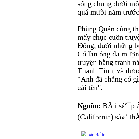
sống chung dưới một
quá mười năm trước 
Phùng Quán cũng thú
mấy chục cuốn truy
Đồng, dưới những bú
Có lần ông đã mượn 
truyện bằng tranh n
Thanh Tịnh, và được
"Anh đã chẳng có g
cái tên".
Nguồn:
BÃ i sáº¯p 
(California) sá»‘ t
bản để in