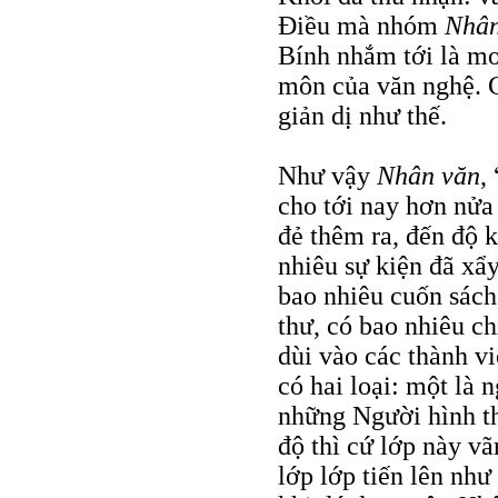
Điều mà nhóm
Nhân
Bính nhắm tới là mo
môn của văn nghệ.
giản dị như thế.
Như vậy
Nhân văn
,
cho tới nay hơn nửa
đẻ thêm ra, đến độ 
nhiêu sự kiện đã xẩy
bao nhiêu cuốn sách,
thư, có bao nhiêu c
dùi vào các thành v
có hai loại: một là 
những Người hình 
độ thì cứ lớp này vã
lớp lớp tiến lên nh