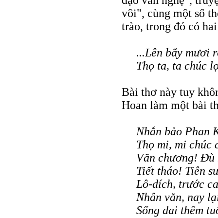
đạo văn nghệ", tru
vôi", cùng một số t
trào, trong đó có hai
...Lên bẩy mươi r
Thọ ta, ta chúc lọ
Bài thơ này tuy kh
Hoan làm một bài th
Nhắn bảo Phan K
Thọ mi, mi chúc 
Văn chương! Đù 
Tiết tháo! Tiên s
Lô-dích, trước c
Nhân văn, nay lại
Sống dai thêm tu