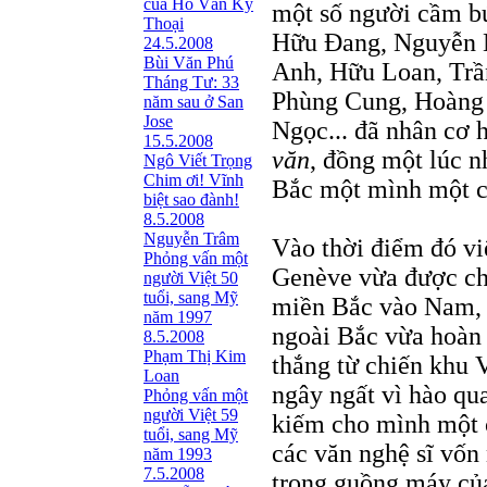
của Hồ Văn Kỳ
một số người cầm b
Thoại
Hữu Đang, Nguyễn 
24.5.2008
Bùi Văn Phú
Anh, Hữu Loan, Trầ
Tháng Tư: 33
Phùng Cung, Hoàng 
năm sau ở San
Jose
Ngọc... đã nhân cơ h
15.5.2008
văn
, đồng một lúc 
Ngô Viết Trọng
Chim ơi! Vĩnh
Bắc một mình một c
biệt sao đành!
8.5.2008
Nguyễn Trâm
Vào thời điểm đó vi
Phỏng vấn một
Genève vừa được chẵ
người Việt 50
tuổi, sang Mỹ
miền Bắc vào Nam, 
năm 1997
ngoài Bắc vừa hoàn
8.5.2008
Phạm Thị Kim
thắng từ chiến khu V
Loan
ngây ngất vì hào qu
Phỏng vấn một
người Việt 59
kiếm cho mình một c
tuổi, sang Mỹ
các văn nghệ sĩ vốn
năm 1993
7.5.2008
trong guồng máy của