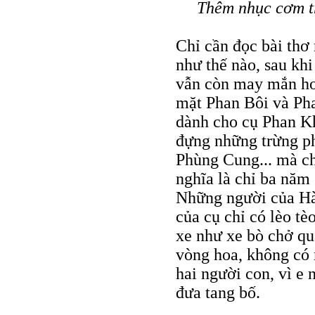
Thêm nhục cơm tr
Chỉ cần đọc bài thơ
như thế nào, sau kh
vẫn còn may mắn hơ
mặt Phan Bôi và Pha
dành cho cụ Phan Kh
đựng những trừng p
Phùng Cung... mà ch
nghĩa là chỉ ba năm
Những người của Hà 
của cụ chỉ có lèo tè
xe như xe bò chở qu
vòng hoa, không có m
hai người con, vì e
đưa tang bố.