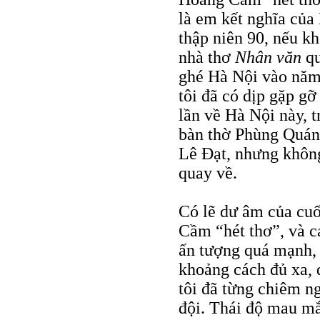
là em kết nghĩa củ
thập niên 90, nếu 
nhà thơ
Nhân văn
qu
ghé Hà Nội vào năm
tôi đã có dịp gặp g
lần về Hà Nội này, t
bàn thờ Phùng Quán
Lê Đạt, nhưng không
quay về.
Có lẽ dư âm của cu
Cầm “hét thơ”, và c
ấn tượng quá mạnh, 
khoảng cách đủ xa, 
tôi đã từng chiêm n
đội. Thái độ mau mắ