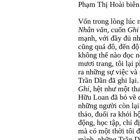
Phạm Thị Hoài biên 
Vốn trong lòng lúc 
Nhân văn
, cuốn
Ghi
mạnh, với đầy đủ nh
cũng quá đô, đến độ
không thể nào đọc n
mươi trang, tôi lại
ra những sự việc và
Trần Dần đã ghi lại
Ghi
, hệt như một th
Hữu Loan đã bỏ về q
những người còn lại 
thảo, đuổi ra khỏi h
động, học tập, chỉ đ
mà có một thời tôi đ
mình, những Trần D