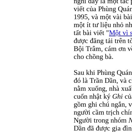
nghĩ đây là một tác
viết của Phùng Quá
1995, và một vài bà
một ít tư liệu nhỏ n
tất bài viết "
Một vì 
được đăng tải trên 
Bội Trâm, cám ơn về
cho chồng bà.
Sau khi Phùng Quán 
đó là Trần Dần, và 
nằm xuống, nhà xuấ
cuốn nhật ký
Ghi
củ
gồm ghi chú ngắn, v
người cầm trịch chí
Người trong nhóm
N
Dần đã được gia đìn