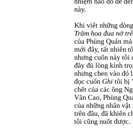
nhiệm nào đó để đề
này.
Khi viết những dòng
Trăm hoa đua nở trê
của Phùng Quán mà 
mới đây, tất nhiên t
nhưng cuốn này tôi 
đầy đủ lòng kính t
nhưng chen vào đó l
đọc cuốn
Ghi
tôi bị
chết của các ông N
Văn Cao, Phùng Quá
của những nhân vật 
trên đầu, đã khiến c
tôi cũng nuốt được.