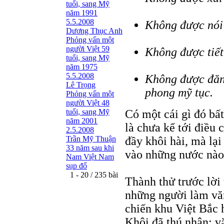
tuổi, sang Mỹ
năm 1991
5.5.2008
Không được nói
Dương Thục Anh
Phỏng vấn một
người Việt 59
Không được tiết
tuổi, sang Mỹ
năm 1975
5.5.2008
Không được đăng
Lê Trọng
phong mỹ tục.
Phỏng vấn một
người Việt 48
tuổi, sang Mỹ
Có một cái gì đó bấ
năm 2001
là chưa kể tới điều
2.5.2008
Trần Mỹ Thuận
đầy khôi hài, mà lại
33 năm sau khi
vào những nước nào 
Nam Việt Nam
sụp đổ
1 - 20 / 235 bài
Thành thử trước lời
những người làm vă
chiến khu Việt Bắc 
Khôi đã thú nhận: v