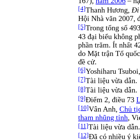
167),
năm 2006
– hạ
[4]
Thanh Hương,
Đi
Hội Nhà văn 2007, 
[5]
Trong tổng số 493
43 đại biểu không ph
phần trăm. Ít nhất 4
do Mặt trận Tổ quốc
đề cử.
[6]
Yoshiharu Tsuboi
[7]
Tài liệu vừa dẫn.
[8]
Tài liệu vừa dẫn.
[9]
Điểm 2, điều 73
L
[10]
Vân Anh,
Chủ tị
tham nhũng tỉnh
, V
[11]
Tài liệu vừa dẫn.
[12]
Đã có nhiều ý ki