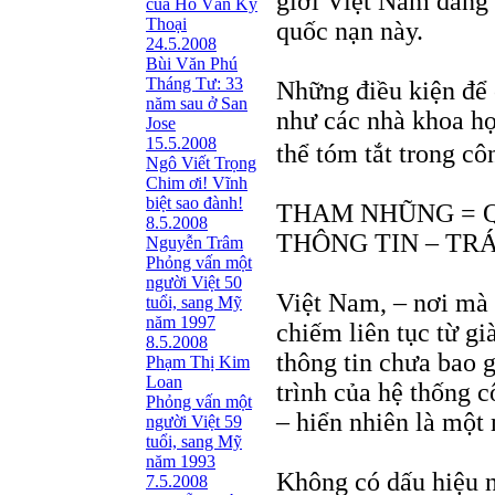
giới Việt Nam đang 
của Hồ Văn Kỳ
Thoại
quốc nạn này.
24.5.2008
Bùi Văn Phú
Tháng Tư: 33
Những điều kiện để 
năm sau ở San
như các nhà khoa học
Jose
15.5.2008
thể tóm tắt trong cô
Ngô Viết Trọng
Chim ơi! Vĩnh
biệt sao đành!
THAM NHŨNG = 
8.5.2008
THÔNG TIN – TR
Nguyễn Trâm
Phỏng vấn một
người Việt 50
Việt Nam, – nơi mà q
tuổi, sang Mỹ
năm 1997
chiếm liên tục từ gi
8.5.2008
thông tin chưa bao 
Phạm Thị Kim
Loan
trình của hệ thống 
Phỏng vấn một
– hiển nhiên là một
người Việt 59
tuổi, sang Mỹ
năm 1993
Không có dấu hiệu n
7.5.2008