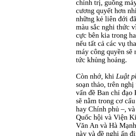
chính trị, guồng má
cương quyết hơn nh
những kẻ liên đới đ
màu sắc nghi thức vì
cực bên kia trong ha
nếu tất cả các vụ t
máy công quyền sẽ ng
tức khủng hoảng.
Còn nhớ, khi
Luật p
soạn thảo, trên nghị
vấn đề Ban chỉ đạo
sẽ nằm trong cơ cấu
hay Chính phủ –, và
Quốc hội và Viện Ki
Văn An và Hà Mạnh T
này và đề nghị ấn đ