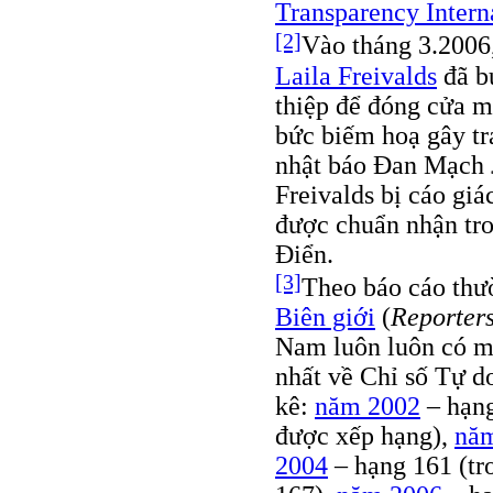
Transparency Intern
[2]
Vào tháng 3.2006
Laila Freivalds
đã bu
thiệp để đóng cửa m
bức biếm hoạ gây tr
nhật báo Đan Mạch
Freivalds bị cáo giá
được chuẩn nhận tr
Điển.
[3]
Theo báo cáo thư
Biên giới
(
Reporter
Nam luôn luôn có mặ
nhất về Chỉ số Tự d
kê:
năm 2002
– hạng
được xếp hạng),
nă
2004
– hạng 161 (tr