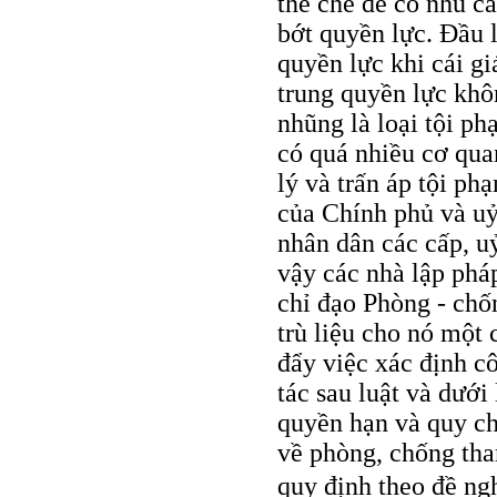
thể chế để có nhu c
bớt quyền lực. Đầu l
quyền lực khi cái gi
trung quyền lực khô
nhũng là loại tội ph
có quá nhiều cơ qua
lý và trấn áp tội ph
của Chính phủ và uỷ
nhân dân các cấp, u
vậy các nhà lập phá
chỉ đạo Phòng - ch
trù liệu cho nó một 
đẩy việc xác định c
tác sau luật và dưới
quyền hạn và quy ch
về phòng, chống th
quy định theo đề ng