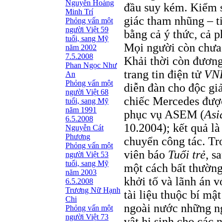
Nguyễn Hoàng
đầu suy kém. Kiểm s
Minh Trí
giác tham nhũng – t
Phỏng vấn một
người Việt 59
bằng cả ý thức, cả p
tuổi, sang Mỹ
Mọi người còn chưa
năm 2002
7.5.2008
Khải thời còn đương
Phan Ngọc Như
trang tin điện tử
VNE
An
Phỏng vấn một
diễn đàn cho độc gi
người Việt 68
chiếc Mercedes đượ
tuổi, sang Mỹ
năm 1991
phục vụ ASEM (
Asi
6.5.2008
10.2004); kết quả là
Nguyễn Cát
Phương
chuyển công tác. Tr
Phỏng vấn một
viên báo
Tuổi trẻ
, s
người Việt 53
tuổi, sang Mỹ
một cách bất thường
năm 2003
khởi tố và lãnh án v
6.5.2008
Trương Nữ Hạnh
tài liệu thuộc bí mậ
Chi
ngoài nước những ng
Phỏng vấn một
người Việt 73
vật hi sinh cho các