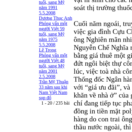
tuổi, sang Mỹ
soát thị trường thuốc
năm 1991
5.5.2008
Dương Thục Anh
Cuối năm ngoái, tru
Phỏng vấn một
người Việt 59
việc gia đình Cựu C
tuổi, sang Mỹ
ông Nghiên mãn nhi
năm 1975
5.5.2008
Nguyễn Chế Nghĩa r
Lê Trọng
bằng giá thuê một g
Phỏng vấn một
người Việt 48
đứt ngôi biệt thự c
tuổi, sang Mỹ
lúc, việc toà nhà c
năm 2001
2.5.2008
Thống đốc Ngân hàn
Trần Mỹ Thuận
với “giá ưu đãi”, v
33 năm sau khi
Nam Việt Nam
khăn về nhà ở” của 
sụp đổ
chí đang tiếp tục ph
1 - 20 / 235 bài
đồng in tiền mặt po
hàng do con trai ôn
thầu nước ngoài, thì