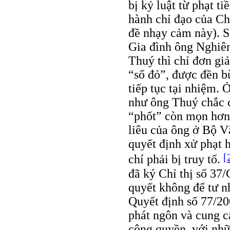
bị kỷ luật từ phạt t
hành chỉ đạo của Ch
đề nhạy cảm này). S
Gia đình ông Nghiên
Thuý thì chỉ đơn giả
“sổ đỏ”, được đền bù
tiếp tục tại nhiệm.
như ông Thuý chắc c
“phốt” còn mọn hơ
liêu của ông ở Bộ V
quyết định xử phạt 
[
chí phải bị truy tố.
đã ký Chỉ thị số 37
quyết không để tư n
Quyết định số 77/2
phát ngôn và cung c
công quyền, với nhữ