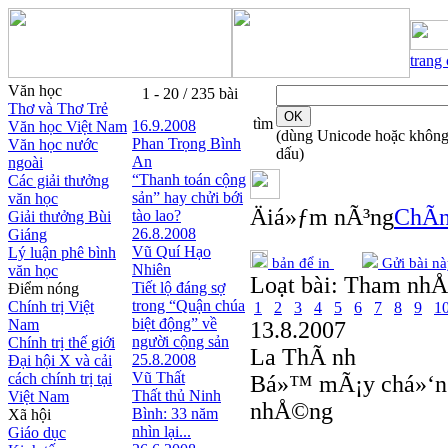
trang
Văn học
1 - 20 / 235 bài
Thơ và Thơ Trẻ
tìm
16.9.2008
Văn học Việt Nam
(dùng Unicode hoặc khôn
Phan Trọng Bình
Văn học nước
dấu)
An
ngoài
“Thanh toán cộng
Các giải thưởng
sản” hay chửi bới
văn học
Äiá»ƒm nÃ³ng
ChÃ­n
tào lao?
Giải thưởng Bùi
26.8.2008
Giáng
Vũ Quí Hạo
Lý luận phê bình
bản để in
Gửi bài nà
Nhiên
văn học
Loạt bài:
Tham nh
Tiết lộ đáng sợ
Điểm nóng
trong “Quận chúa
Chính trị Việt
1
2
3
4
5
6
7
8
9
1
biệt động” về
Nam
13.8.2007
người cộng sản
Chính trị thế giới
La ThÃ nh
25.8.2008
Đại hội X và cải
Vũ Thất
cách chính trị tại
Bá»™ mÃ¡y chá»‘n
Thất thủ Ninh
Việt Nam
nhÅ©ng
Bình: 33 năm
Xã hội
nhìn lại...
Giáo dục