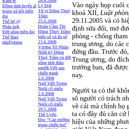
26.6.2008
Kinh tế
Vào ngày họp cuối c
Lý Đợi
Đồng tính luyến ái
Tử vi Đặng Thuỳ
trong xã hội hiện
khoá XII,
Luật phòn
Trâm
đại
29.11.2005 và có hi
25.6.2008
Thế hệ @
Đoàn Cầm Thi
Pháp luật
định sửa đổi, mở đư
Đặng Thuỳ Trâm:
Đời sống hiện đại
phòng - chống tham 
biến số và ẩn số
Thể thao
23.6.2008
talaFemina
trung ương, do các c
Vương Trí Nhàn
đứng đầu. Trước đó
Nhật ký Ðặng
Thuỳ Trâm và đời
Trung ương, do đíc
sống tinh thần
trưởng ban, đã được
người Việt sau
chiến tranh
nay.
2.6.2008
Ngô Viết Trọng
Ngôi cổ miếu
Người ta có thể khô
2.6.2008
số người có trách n
Ngô Viết Trọng
Ngôi cổ miếu
về cái mà chính họ 
29.5.2008
ta có đầy đủ căn cứ l
Thế Uyên
Đọc “Can trường
hiệu của những phươ
trong chiến bại”