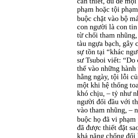
cần thiết, đủ để mọi
phạm hoặc tội phạm
buộc chặt vào bộ má
con người là con ti
từ chối tham nhũng, 
tàu ngựa bạch, gây 
sự tồn tại “khác ngư
sư Tsuboi viết: “Do
thể vào những hành 
hằng ngày, tội lỗi 
một khi hệ thống to
khó chịu, – tỷ như 
người đối đầu với t
vào tham nhũng, – n
buộc họ đã vi phạm 
đã được thiết đặt sa
khả năng chống đối 