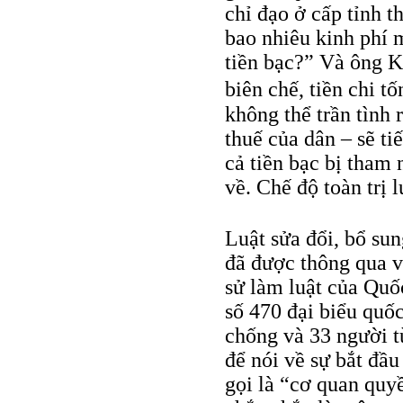
chỉ đạo ở cấp tỉnh t
bao nhiêu kinh phí 
tiền bạc?” Và ông K
biên chế, tiền chi t
không thể trần tình 
thuế của dân – sẽ ti
cả tiền bạc bị tham
về. Chế độ toàn trị 
Luật sửa đổi, bổ su
đã được thông qua vớ
sử làm luật của Quố
số 470 đại biểu quốc
chống và 33 người t
để nói về sự bắt đầu
gọi là “cơ quan quy