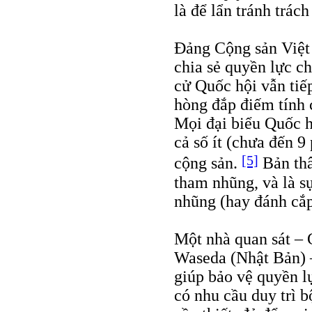
là để lẩn tránh trách
Đảng Cộng sản Việt 
chia sẻ quyền lực ch
cử Quốc hội vẫn tiếp
hòng đắp điếm tính c
Mọi đại biểu Quốc h
cả số ít (chưa đến 9
[5]
cộng sản.
Bản thâ
tham nhũng, và là s
nhũng (hay đánh cắp
Một nhà quan sát – 
Waseda (Nhật Bản) 
giúp bảo vệ quyền lự
có nhu cầu duy trì 