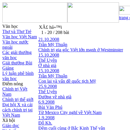
trang
Văn học
XÃ£ há»™i
Thơ và Thơ Trẻ
1 - 20 / 208 bài
Văn học Việt Nam
21.10.2008
Văn học nước
Trần Mỹ Thuận
ngoài
Chính trị gia gốc Việt lớn mạnh ở Westminster
Các giải thưởng
15.10.2008
văn học
Thế Uyên
Giải thưởng Bùi
Ở nhà già
Giáng
15.10.2008
Lý luận phê bình
Trần Mỹ Thuận
văn học
Con lai và vấn đề quốc tịch Mỹ
Điểm nóng
25.9.2008
Chính trị Việt
Thế Uyên
Nam
Đường về nhà già
Chính trị thế giới
6.9.2008
Đại hội X và cải
Bùi Văn Phú
cách chính trị tại
Từ Mexico City nghĩ về Việt Nam
Việt Nam
1.9.2008
Xã hội
Đỗ Kh.
Giáo dục
Đêm cuối cùng ở Bắc Kinh Thế vận