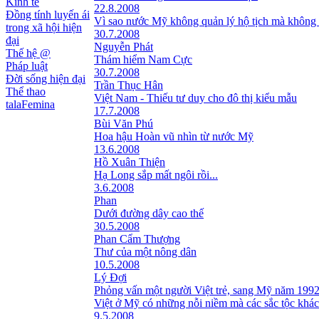
Kinh tế
22.8.2008
Đồng tính luyến ái
Vì sao nước Mỹ không quản lý hộ tịch mà không 
trong xã hội hiện
30.7.2008
đại
Nguyễn Phát
Thế hệ @
Thám hiểm Nam Cực
Pháp luật
30.7.2008
Đời sống hiện đại
Trần Thục Hân
Thể thao
Việt Nam - Thiếu tư duy cho đô thị kiểu mẫu
talaFemina
17.7.2008
Bùi Văn Phú
Hoa hậu Hoàn vũ nhìn từ nước Mỹ
13.6.2008
Hồ Xuân Thiện
Hạ Long sắp mất ngôi rồi...
3.6.2008
Phan
Dưới đường dây cao thế
30.5.2008
Phan Cẩm Thượng
Thư của một nông dân
10.5.2008
Lý Đợi
Phỏng vấn một người Việt trẻ, sang Mỹ năm 199
Việt ở Mỹ có những nỗi niềm mà các sắc tộc khá
9.5.2008