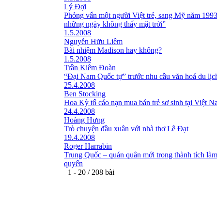
Lý Đợi
Phỏng vấn một người Việt trẻ, sang Mỹ năm 199
những ngày không thấy mặt trời”
1.5.2008
Nguyễn Hữu Liêm
Bãi nhiệm Madison hay không?
1.5.2008
Trần Kiêm Đoàn
“Đại Nam Quốc tự” trước nhu cầu văn hoá du lịc
25.4.2008
Ben Stocking
Hoa Kỳ tố cáo nạn mua bán trẻ sơ sinh tại Việt 
24.4.2008
Hoàng Hưng
Trò chuyện đầu xuân với nhà thơ Lê Đạt
19.4.2008
Roger Harrabin
Trung Quốc – quán quân mới trong thành tích làm
quyển
1 - 20 / 208 bài