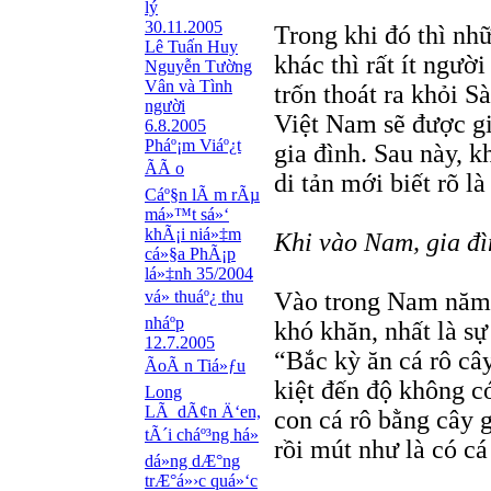
lý
30.11.2005
Trong khi đó thì nh
Lê Tuấn Huy
khác thì rất ít ngườ
Nguyễn Tường
Vân và Tình
trốn thoát ra khỏi Sà
người
Việt Nam sẽ được giả
6.8.2005
Pháº¡m Viáº¿t
gia đình. Sau này, 
ÃÃ o
di tản mới biết rõ l
Cáº§n lÃ m rÃµ
má»™t sá»‘
khÃ¡i niá»‡m
Khi vào Nam, gia đ
cá»§a PhÃ¡p
lá»‡nh 35/2004
vá» thuáº¿ thu
Vào trong Nam năm 
nháº­p
khó khăn, nhất là sự
12.7.2005
“Bắc kỳ ăn cá rô câ
ÃoÃ n Tiá»ƒu
kiệt đến độ không có
Long
LÃ dÃ¢n Ä‘en,
con cá rô bằng cây
tÃ´i cháº³ng há»
rồi mút như là có cá
dá»­ng dÆ°ng
trÆ°á»›c quá»‘c