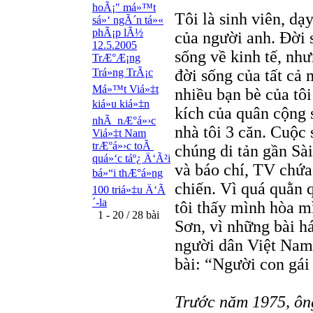
hoÃ¡" má»™t
Tôi là sinh viên, dạ
sá»‘ ngÃ´n tá»«
phÃ¡p lÃ½
của người anh. Ðời 
12.5.2005
sống về kinh tế, như
TrÆ°Æ¡ng
Trá»ng TrÃ¡c
đời sống của tất cả 
Má»™t Viá»‡t
nhiều bạn bè của tôi
kiá»u kiá»‡n
kích của quân cộng 
nhÃ nÆ°á»›c
nhà tôi 3 căn. Cuộc
Viá»‡t Nam
trÆ°á»›c toÃ
chúng di tản gần Sà
quá»‘c táº¿ Ä‘Ã²i
và báo chí, TV chứa
bá»“i thÆ°á»ng
chiến. Vì quá quằn 
100 triá»‡u Ä‘Ã
´-la
tôi thấy mình hòa 
1 - 20 / 28 bài
Sơn, vì những bài h
người dân Việt Nam 
bài: “Người con gá
Trước năm 1975, ôn