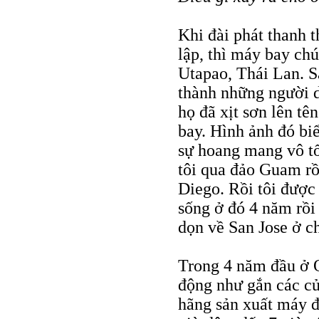
Khi đài phát thanh 
lập, thì máy bay ch
Utapao, Thái Lan. S
thành những người d
họ đã xịt sơn lên t
bay. Hình ảnh đó bi
sự hoang mang vô t
tôi qua đảo Guam rồi
Diego. Rồi tôi được
sống ở đó 4 năm rồi 
dọn về San Jose ở c
Trong 4 năm đầu ở 
động như gắn các cử
hãng sản xuất máy đ