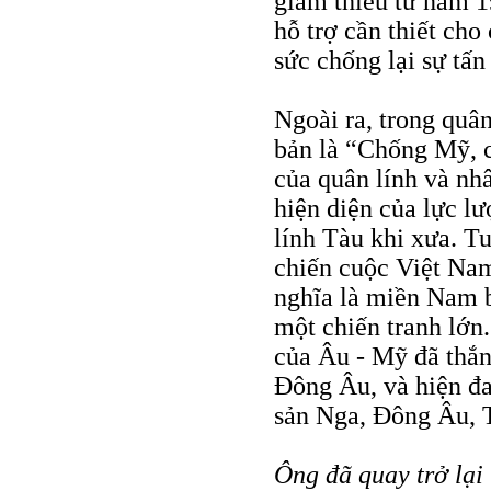
giảm thiểu từ năm 
hỗ trợ cần thiết ch
sức chống lại sự tấ
Ngoài ra, trong quân
bản là “Chống Mỹ, 
của quân lính và nhâ
hiện diện của lực l
lính Tàu khi xưa. T
chiến cuộc Việt Nam
nghĩa là miền Nam b
một chiến tranh lớn.
của Âu - Mỹ đã thắn
Ðông Âu, và hiện đa
sản Nga, Ðông Âu, 
Ông đã quay trở lại 