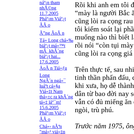
náº¡n tham
Rồi khi anh em tôi 
nhÅ©ng
“mày là người Bắc ă
11.7.2005
Pháº¡m Viáº¿t
cũng lòi ra cọng ra
ÃÃ o
tôi kiểm soát lại p
Ã”ng ÃoÃ n
muống nào thì biết l
Tá»­ Long chá»‰
rồi nói “còn tụi mày
biáº¿t má»™t
mÃ khÃ´ng
cũng lòi ra cọng giá
biáº¿t hai...
17.6.2005
ÄoÃ n Tiá»ƒu
Trên thực tế, sau n
Long
tinh thần phấn đấu, 
NgÃ´n ngá»¯
khi xưa, họ dễ thàn
luáº­t cá»§a
Viá»‡t Nam
dân từ bao đời nay 
thá»±c ra khÃ´ng
vẫn có đủ miếng ăn
tá»‡ láº¯m!
15.6.2005
ngòi, trù phú.
Pháº¡m Viáº¿t
ÃÃ o
Trước năm 1975, ôn
Chá»› nÃªn
"má»¹ viá»‡n