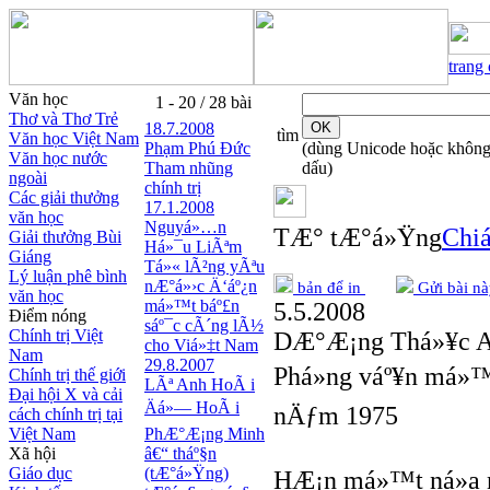
trang
Văn học
1 - 20 / 28 bài
Thơ và Thơ Trẻ
18.7.2008
tìm
Văn học Việt Nam
Phạm Phú Ðức
(dùng Unicode hoặc khôn
Văn học nước
Tham nhũng
dấu)
ngoài
chính trị
Các giải thưởng
17.1.2008
văn học
Nguyá»…n
TÆ° tÆ°á»Ÿng
Chiá
Giải thưởng Bùi
Há»¯u LiÃªm
Giáng
Tá»« lÃ²ng yÃªu
Lý luận phê bình
nÆ°á»›c Ä‘áº¿n
bản để in
Gửi bài nà
văn học
má»™t báº£n
5.5.2008
Điểm nóng
sáº¯c cÃ´ng lÃ½
Chính trị Việt
DÆ°Æ¡ng Thá»¥c 
cho Viá»‡t Nam
Nam
29.8.2007
Phá»ng váº¥n má»™t
Chính trị thế giới
LÃª Anh HoÃ i
Đại hội X và cải
Äá»— HoÃ i
nÄƒm 1975
cách chính trị tại
Việt Nam
PhÆ°Æ¡ng Minh
Xã hội
â€“ tháº§n
Giáo dục
(tÆ°á»Ÿng)
HÆ¡n má»™t ná»­a 