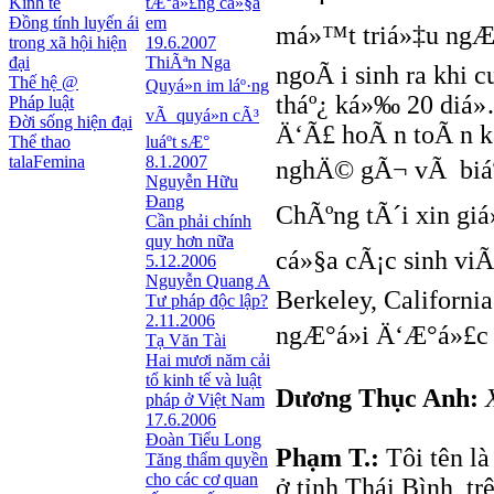
Kinh tế
tÆ°á»£ng cá»§a
Đồng tính luyến ái
em
má»™t triá»‡u ngÆ°
trong xã hội hiện
19.6.2007
đại
ThiÃªn Nga
ngoÃ i sinh ra khi 
Thế hệ @
Quyá»n im láº·ng
tháº¿ ká»‰ 20 diá»
Pháp luật
vÃ quyá»n cÃ³
Đời sống hiện đại
Ä‘Ã£ hoÃ n toÃ n ká
Thể thao
luáº­t sÆ°
talaFemina
8.1.2007
nghÄ© gÃ¬ vÃ biáº¿
Nguyễn Hữu
Đang
ChÃºng tÃ´i xin giá»
Cần phải chính
quy hơn nữa
cá»§a cÃ¡c sinh viÃª
5.12.2006
Nguyễn Quang A
Berkeley, California
Tư pháp độc lập?
2.11.2006
ngÆ°á»i Ä‘Æ°á»£c 
Tạ Văn Tài
Hai mươi năm cải
tổ kinh tế và luật
Dương Thục Anh:
pháp ở Việt Nam
17.6.2006
Đoàn Tiểu Long
Phạm T.:
Tôi tên là
Tăng thẩm quyền
cho các cơ quan
ở tỉnh Thái Bình, tr