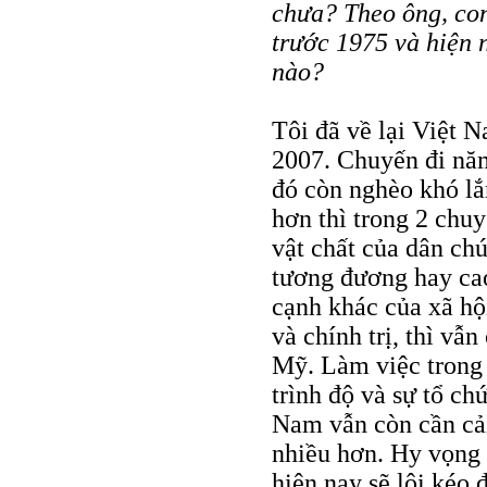
chưa? Theo ông, con
trước 1975 và hiện 
nào?
Tôi đã về lại Việt 
2007. Chuyến đi nă
đó còn nghèo khó lắ
hơn thì trong 2 chuy
vật chất của dân chú
tương đương hay cao
cạnh khác của xã hộ
và chính trị, thì vẫ
Mỹ. Làm việc trong 
trình độ và sự tổ ch
Nam vẫn còn cần cải
nhiều hơn. Hy vọng v
hiện nay sẽ lôi kéo