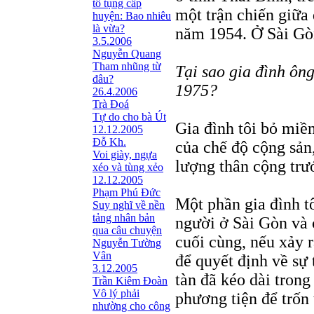
tố tụng cấp
một trận chiến giữa
huyện: Bao nhiêu
là vừa?
năm 1954. Ở Sài Gòn
3.5.2006
Nguyễn Quang
Tham nhũng từ
Tại sao gia đình ôn
đâu?
1975?
26.4.2006
Trà Đoá
Tự do cho bà Út
Gia đình tôi bỏ miề
12.12.2005
Đỗ Kh.
của chế độ cộng sản
Voi giày, ngựa
lượng thân cộng trư
xéo và tùng xẻo
12.12.2005
Phạm Phú Đức
Một phần gia đình t
Suy nghĩ về nền
tảng nhân bản
người ở Sài Gòn và 
qua câu chuyện
cuối cùng, nếu xảy r
Nguyễn Tường
Vân
để quyết định về sự
3.12.2005
tàn đã kéo dài tron
Trần Kiêm Ðoàn
Vô lý phải
phương tiện để trốn 
nhường cho công