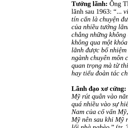
Tướng lãnh:
Ông Th
lãnh sau 1963: “...
v
tín cẩn là chuyện đ
của nhiều tướng lãn
chẳng những không 
không qua một khóa
lãnh được bổ nhiệm
ngành chuyên môn c
quan trọng mà từ th
hay tiểu đoàn tác ch
Lãnh đạo xơ cứng:
Mỹ rút quân vào năm
quá nhiều vào sự hiể
Nam của cố vấn Mỹ, 
Mỹ nên sau khi Mỹ rú
lối nhà nghèo.
” (tr