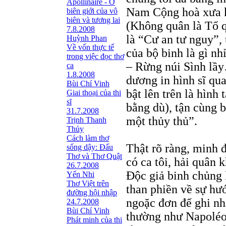
Apollinaire - Ở
Nam Cộng hoà xưa k
biên giới của vô
biên và tương lai
(Không quân là Tổ 
7.8.2008
là “Cư an tư nguy”,
Huỳnh Phan
Về vốn thực tế
của bộ binh là gì nhỉ
trong việc đọc thơ
– Rừng núi Sình lầ
ca
1.8.2008
dương in hình sĩ qu
Bùi Chí Vinh
bật lên trên là hình 
Giai thoại của thi
sĩ
bằng dù), tận cùng 
31.7.2008
một thủy thủ”.
Trịnh Thanh
Thủy
Cách làm thơ
Thật rõ ràng, minh đ
sống dậy: Đấu
Thơ và Thơ Quật
có ca tôi, hải quân
26.7.2008
Độc giả binh chủng 
Yến Nhi
Thơ Việt trên
than phiền về sự hư
đường hội nhập
ngoặc đơn để ghi nh
24.7.2008
Bùi Chí Vinh
thường như Napoléon
Phát minh của thi