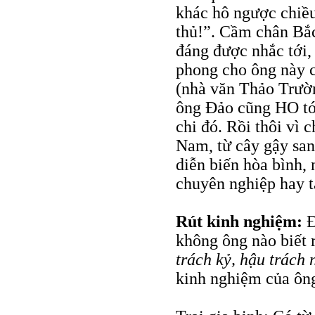
khác hô ngược chiều
thủ!”. Cầm chân Bắ
đáng được nhắc tới,
phong cho ông này c
(nhà văn Thảo Trườn
ông Đảo cũng HO tớ
chi đó. Rồi thôi vì 
Nam, từ cây gậy sang
diễn biến hòa bình,
chuyên nghiệp hay t
Rút kinh nghiệm:
Đ
không ông nào biết 
trách kỷ, hậu trách
kinh nghiệm của ôn