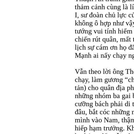
thảm cảnh cùng là lí
I, sư đoàn chủ lực c
không ô hợp như vậy
tướng vui tính hiếm
chiến rút quân, mất t
lịch sự cám ơn họ đã
Mạnh ai nấy chạy 
Vẫn theo lời ông Th
chạy, làm gương “chạ
tản) cho quân địa p
những nhóm ba gai b
cưỡng bách phải di 
đâu, bắt cóc những n
mình vào Nam, thậm 
hiếp hạm trưởng. Kh