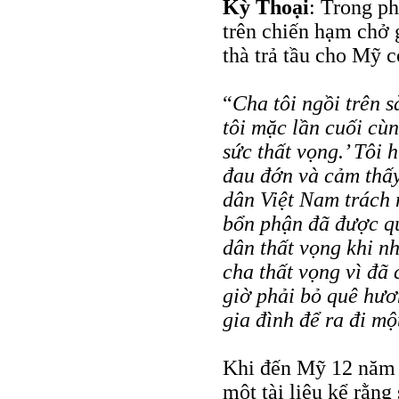
Kỳ Thoại
: Trong ph
trên chiến hạm chở 
thà trả tầu cho Mỹ c
“
Cha tôi ngồi trên s
tôi mặc lần cuối cùn
sức thất vọng.’ Tôi 
đau đớn và cảm thấy 
dân Việt Nam trách
bổn phận đã được qu
dân thất vọng khi n
cha thất vọng vì đã
giờ phải bỏ quê hươ
gia đình để ra đi mộ
Khi đến Mỹ 12 năm s
một tài liệu kể rằn