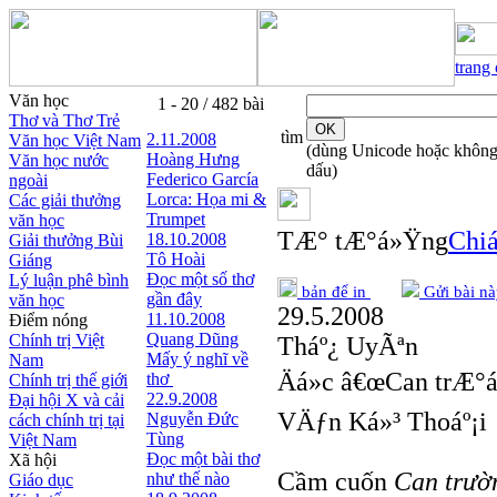
trang
Văn học
1 - 20 / 482 bài
Thơ và Thơ Trẻ
tìm
2.11.2008
Văn học Việt Nam
(dùng Unicode hoặc khôn
Hoàng Hưng
Văn học nước
dấu)
Federico García
ngoài
Lorca: Họa mi &
Các giải thưởng
Trumpet
văn học
TÆ° tÆ°á»Ÿng
Chiá
18.10.2008
Giải thưởng Bùi
Tô Hoài
Giáng
Đọc một số thơ
Lý luận phê bình
bản để in
Gửi bài nà
gần đây
văn học
29.5.2008
11.10.2008
Điểm nóng
Quang Dũng
Chính trị Việt
Tháº¿ UyÃªn
Mấy ý nghĩ về
Nam
Äá»c â€œCan trÆ°á»
thơ
Chính trị thế giới
22.9.2008
Đại hội X và cải
VÄƒn Ká»³ Thoáº¡i
Nguyễn Đức
cách chính trị tại
Tùng
Việt Nam
Đọc một bài thơ
Xã hội
Cầm cuốn
Can trườn
như thế nào
Giáo dục