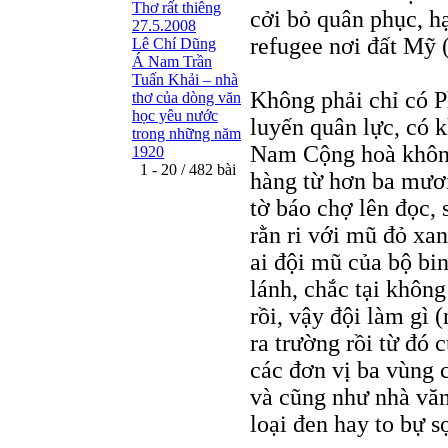
Thơ rất thiêng
cởi bỏ quân phục, h
27.5.2008
refugee nơi đất Mỹ (
Lê Chí Dũng
Á Nam Trần
Tuấn Khải – nhà
Không phải chỉ có 
thơ của dòng văn
học yêu nước
luyến quân lực, có 
trong những năm
Nam Cộng hoà không
1920
1 - 20 / 482 bài
hàng từ hơn ba mươi
tờ báo chợ lên đọc, 
rằn ri với mũ đỏ xan
ai đội mũ của bộ bi
lánh, chắc tại khôn
rồi, vậy đội làm gì 
ra trường rồi từ đó 
các đơn vị ba vùng c
và cũng như nhà vă
loại đen hay to bự 