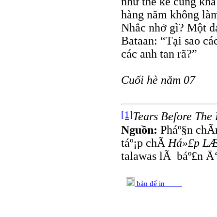
như thế kể cũng khá
hàng năm không làm
Nhắc nhở gì? Một đạ
Bataan: “Tại sao cá
các anh tan rã?”
Cuối hè năm 07
[1]
Tears Before The
Nguồn:
Pháº§n chÃ­
táº¡p chÃ­
Há»£p L
talawas lÃ báº£n Ä‘
bản để in