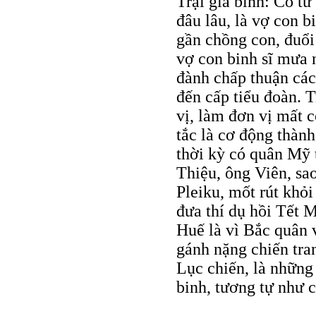
Trại gia binh: Có từ
đâu lâu, là vợ con b
gần chồng con, đuổi
vợ con binh sĩ mưa 
đành chấp thuận các 
đến cấp tiểu đoàn. T
vị, làm đơn vị mất c
tắc là cơ động thành
thời kỳ có quân Mỹ 
Thiệu, ông Viên, sao
Pleiku, mốt rút khỏi
đưa thí dụ hồi Tết 
Huế là vì Bắc quân 
gánh nặng chiến tra
Lục chiến, là những
binh, tương tự như 