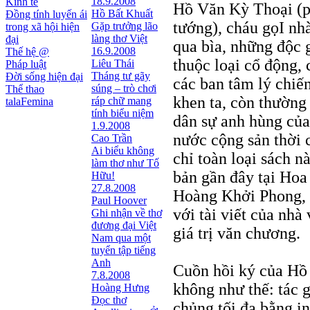
18.9.2008
Kinh tế
Hồ Văn Kỳ Thoại (p
Hồ Bất Khuất
Đồng tính luyến ái
tướng), cháu gọI nh
Gặp trưởng lão
trong xã hội hiện
làng thơ Việt
đại
qua bìa, những độc 
16.9.2008
Thế hệ @
thuộc loại cổ động,
Liêu Thái
Pháp luật
Tháng tư gãy
Đời sống hiện đại
các ban tâm lý chiến
súng – trò chơi
Thể thao
khen ta, còn thường
ráp chữ mang
talaFemina
tính biểu niệm
dân sự anh hùng của
1.9.2008
nước cộng sản thời 
Cao Trần
Ai biểu không
chỉ toàn loại sách n
làm thơ như Tố
bản gần đây tại Hoa
Hữu!
27.8.2008
Hoàng Khởi Phong, v
Paul Hoover
với tài viết của nh
Ghi nhận về thơ
đương đại Việt
giá trị văn chương.
Nam qua một
tuyển tập tiếng
Anh
Cuồn hồi ký của Hồ 
7.8.2008
không như thế: tác g
Hoàng Hưng
Đọc thơ
chủng tối đa bằng i