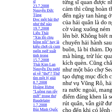
từng sĩ quan được n
sĩ
23.7.2008
cảm thì cũng hoàn t
Nguyễn Đức
đến ngày tan hàng ở
Tùng
Ðọc một bài thơ
của hải quân là do 
như thế nào
cờ vàng xuống ném 
19.7.2008
Liêu Thái
lên bờ. Không biết 
“Xin lỗi chịu
chuyến hải hành sau
hổng nổi” hay là
kiểu chơi cù cum
buồn, là bi thảm. Dọ
ngôn ngữ xuất
mà hùng, trừ lúc q
tinh trong
15.7.2008
kích quèn. Cũng chẳ
Thái Kim Lan
như một báo chợ Se
Nguyễn Du nghĩ
gì về “thơ"? Thử
tạo dựng mục đích c
tìm một lý giải
như vụ Vũng Rô, hải
8.7.2008
Hoàng Hưng
ra nước ngoài, mang
“Luồng run rẩy
điểm đáng khen là s
mới” trong thơ
Baudelaire
rút quân, vẫn giữ đư
1.7.2008
cho đến khi có lệnh
Bùi Minh Quốc