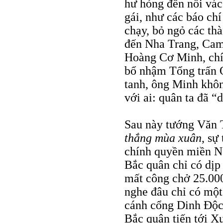
hư hỏng đến nỗi vác
gái, như các báo chí
chạy, bỏ ngỏ các th
đến Nha Trang, Cam
Hoàng Cơ Minh, chí
bổ nhậm Tổng trấn 
tanh, ông Minh khôn
với ai: quân ta đã “d
Sau này tướng Văn 
thắng mùa xuân
, sự
chính quyền miền Na
Bắc quân chỉ có dịp 
mất công chở 25.00
nghe đâu chỉ có một 
cánh cổng Dinh Độc 
Bắc quân tiến tới X