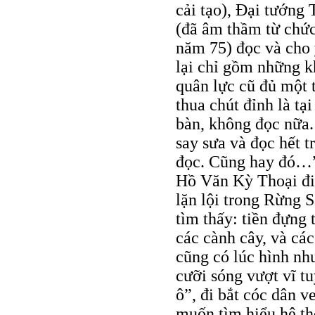
cải tạo), Đại tướn
(đã âm thầm từ chức
năm 75) đọc và cho 
lại chỉ gồm những k
quân lực cũ đủ một 
thua chút đỉnh là tạ
bàn, không đọc nữa.
say sưa và đọc hết t
đọc. Cũng hay đó…” 
Hồ Văn Kỳ Thoại đi
lặn lội trong Rừng 
tìm thấy: tiền đựng t
các cành cây, và cá
cũng có lúc hình nh
cưỡi sóng vượt vĩ t
ô”, đi bắt cóc dân 
muốn tìm hiểu hệ t