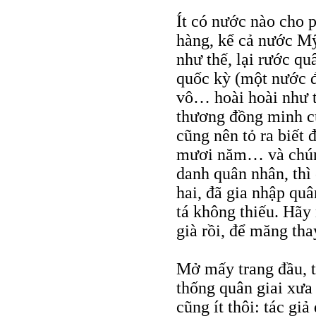
Ít có nước nào cho p
hàng, kể cả nước Mỹ
như thế, lại rước qu
quốc kỳ (một nước đã
vô… hoài hoài như t
thương đồng minh cũ
cũng nên tỏ ra biết
mươi năm… và chúng
danh quân nhân, thì 
hai, đã gia nhập quâ
tá không thiếu. Hãy
già rồi, để măng th
Mở mấy trang đầu, 
thống quân giai xưa 
cũng ít thôi: tác g