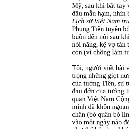
Mỹ, sau khi bắt tay 
đầu mẫu hạm, nhìn b
Lịch sử Việt Nam tr
Phụng Tiên tuyên bố
buồn đến nỗi sau kh
nói năng, kệ vợ tần 
con (vì chồng làm t
Tôi, người viết bài 
trọng những giọt nư
của tướng Tiên, sự 
đau đớn của tướng Tr
quan Việt Nam Cộng 
mình đã khôn ngoan 
chân (bỏ quân bỏ lí
vào một ngày nào đó