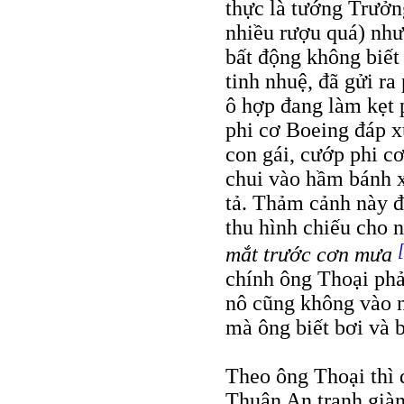
thực là tướng Trưởn
nhiều rượu quá) nh
bất động không biết
tinh nhuệ, đã gửi ra
ô hợp đang làm kẹt p
phi cơ Boeing đáp x
con gái, cướp phi c
chui vào hầm bánh xe
tả. Thảm cảnh này đ
thu hình chiếu cho 
mắt trước cơn mưa
chính ông Thoại phả
nô cũng không vào n
mà ông biết bơi và 
Theo ông Thoại thì 
Thuận An tranh giàn