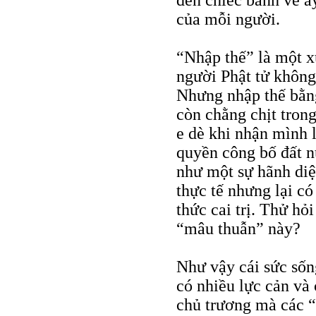
đến chiếc bánh vẽ ấy
của mỗi người.
“Nhập thế” là một x
người Phật tử không
Nhưng nhập thế bằng
còn chằng chịt tron
e dè khi nhận mình 
quyền công bố đất n
như một sự hãnh diệ
thực tế nhưng lại c
thức cai trị. Thử hỏi
“mâu thuẫn” này?
Như vậy cái sức sốn
có nhiều lực cản và
chủ trương mà các “