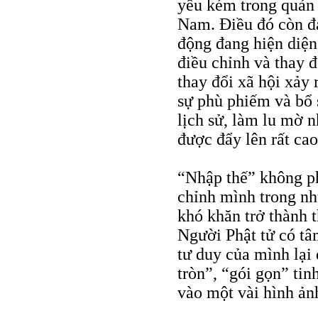
yếu kém trong quản 
Nam. Điều đó còn đá
động đang hiện diện,
điều chỉnh và thay 
thay đổi xã hội xảy 
sự phù phiếm và bổ 
lịch sử, làm lu mờ n
được đẩy lên rất cao
“Nhập thế” không ph
chỉnh mình trong nh
khó khăn trở thành t
Người Phật tử có tâ
tư duy của mình lại
tròn”, “gói gọn” ti
vào một vài hình ảnh