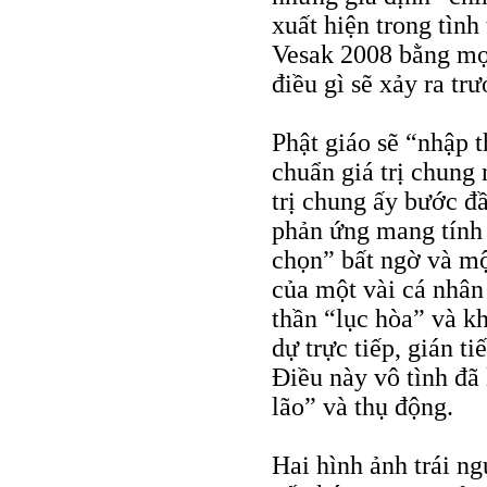
xuất hiện trong tìn
Vesak 2008 bằng mọ
điều gì sẽ xảy ra tr
Phật giáo sẽ “nhập t
chuẩn giá trị chung
trị chung ấy bước đ
phản ứng mang tính c
chọn” bất ngờ và mộ
của một vài cá nhân 
thần “lục hòa” và k
dự trực tiếp, gián ti
Điều này vô tình đã 
lão” và thụ động.
Hai hình ảnh trái ng