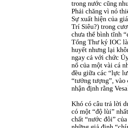
trong nước cũng như
Phải chăng vì nó th
Sự xuất hiện của gi
Trí Siêu?) trong cư
chưa thể bình tĩnh 
Tổng Thư ký IOC là 
huyết nhưng lại khô
ngay cả với chức Ủy
nổ của một vài cá n
đều giữa các “lực l
“tưởng tượng”, vào c
nhận định rằng Vesak
Khó có câu trả lời d
có một “độ lùi” nhất
chất “nước đôi” của 
những giả định “chín