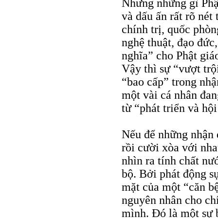
Nhưng những gì Phật
và dấu ấn rất rõ nét
chính trị, quốc phò
nghệ thuật, đạo đức
nghĩa” cho Phật giáo
Vậy thì sự “vượt tr
“bao cấp” trong nhậ
một vài cá nhân đan
từ “phát triển và hộ
Nếu để những nhận đ
rồi cười xòa với nha
nhìn ra tính chất nư
bộ. Bởi phát động sự
mặt của một “căn bệ
nguyên nhân cho chí
mình. Đó là một sự 