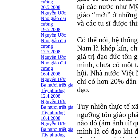
cương
tại các nước như Mỹ,
20.5.2008
Nguyễn Ước
giáo “mới” ở những 
Nho giáo đại
và các tu sĩ được th
cương
19.5.2008
Nguyễn Ước
Có thể nói, hệ thống
Nho giáo đại
cương
Nam là khép kín, ch
17.5.2008
giá trị đạo đức tôn 
Nguyễn Ước
Nho giáo đại
mình, chưa có một t
cương
hội. Nhà nước Việt
16.4.2008
Nguyễn Ước
chỉ có hơn 20% dân s
Ba mươi triết gia
đạo.
Tây phương
12.4.2008
Nguyễn Ước
Tuy nhiên thực tế xã
Ba mươi triết gia
Tây phương
ngưỡng tôn giáo phả
10.4.2008
nào đó (ám ảnh từ q
Nguyễn Ước
Ba mươi triết gia
mình là có đạo khi đ
Tây phương