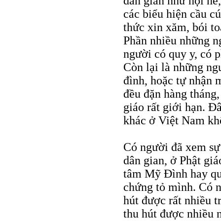
dân gian như hội hè
các biểu hiện cầu c
thức xin xăm, bói toá
Phần nhiều những ng
người có quy y, có 
Còn lại là những ng
đình, hoặc tự nhận 
đều đặn hàng tháng,
giáo rất giới hạn. Đ
khác ở Việt Nam kh
Có người đã xem sự 
dân gian, ở Phật gi
tâm Mỹ Đình hay qu
chứng tỏ mình. Có n
hút được rất nhiều t
thu hút được nhiều n