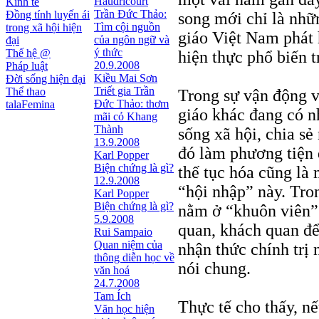
Haudricourt
Kinh tế
Trần Đức Thảo:
Đồng tính luyến ái
song mới chỉ là nhữ
Tìm cội nguồn
trong xã hội hiện
giáo Việt Nam phát 
của ngôn ngữ và
đại
ý thức
Thế hệ @
hiện thực phổ biến t
20.9.2008
Pháp luật
Kiều Mai Sơn
Đời sống hiện đại
Triết gia Trần
Thể thao
Trong sự vận động v
Ðức Thảo: thơm
talaFemina
giáo khác đang có n
mãi cỏ Khang
Thành
sống xã hội, chia sẻ
13.9.2008
đó làm phương tiện 
Karl Popper
Biện chứng là gì?
thế tục hóa cũng là 
12.9.2008
“hội nhập” này. Tron
Karl Popper
Biện chứng là gì?
nằm ở “khuôn viên” 
5.9.2008
quan, khách quan để
Rui Sampaio
Quan niệm của
nhận thức chính trị 
thông diễn học về
nói chung.
văn hoá
24.7.2008
Tam Ích
Thực tế cho thấy, nế
Văn học hiện