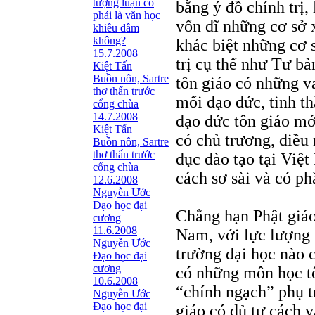
tượng luận có
bằng ý đồ chính trị, 
phải là văn học
vốn dĩ những cơ sở 
khiêu dâm
không?
khác biệt những cơ 
15.7.2008
trị cụ thể như Tư b
Kiệt Tấn
Buồn nôn, Sartre
tôn giáo có những va
thơ thẩn trước
mối đạo đức, tinh th
cổng chùa
14.7.2008
đạo đức tôn giáo mớ
Kiệt Tấn
có chủ trương, điều 
Buồn nôn, Sartre
thơ thẩn trước
dục đào tạo tại Việ
cổng chùa
cách sơ sài và có p
12.6.2008
Nguyễn Ước
Ðạo học đại
Chẳng hạn Phật giáo
cương
11.6.2008
Nam, với lực lượng 
Nguyễn Ước
trường đại học nào 
Ðạo học đại
cương
có những môn học tô
10.6.2008
“chính ngạch” phụ t
Nguyễn Ước
Ðạo học đại
giáo có đủ tư cách 