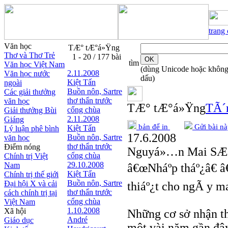
trang
Văn học
TÆ° tÆ°á»Ÿng
Thơ và Thơ Trẻ
1 - 20 / 177 bài
tìm
Văn học Việt Nam
(dùng Unicode hoặc khôn
2.11.2008
Văn học nước
dấu)
Kiệt Tấn
ngoài
Buồn nôn, Sartre
Các giải thưởng
thơ thẩn trước
văn học
TÆ° tÆ°á»Ÿng
TÃ´
cổng chùa
Giải thưởng Bùi
2.11.2008
Giáng
bản để in
Gửi bài nà
Kiệt Tấn
Lý luận phê bình
17.6.2008
Buồn nôn, Sartre
văn học
thơ thẩn trước
Điểm nóng
Nguyá»…n Mai SÆ
cổng chùa
Chính trị Việt
29.10.2008
Nam
â€œNháº­p tháº¿â€ 
Kiệt Tấn
Chính trị thế giới
Buồn nôn, Sartre
Đại hội X và cải
thiáº¿t cho ngÃ y m
thơ thẩn trước
cách chính trị tại
cổng chùa
Việt Nam
1.10.2008
Xã hội
Những cơ sở nhận th
André
Giáo dục
một vài năm gần đây 