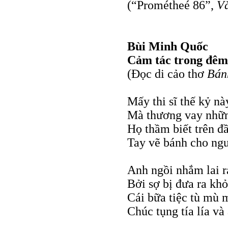
(“Prométheé 86”,
Vă
Bùi Minh Quốc
Cảm tác trong đêm
(Đọc di cảo thơ
Bán
Mấy thi sĩ thế kỷ n
Mà thương vay nhữn
Họ thầm biết trên đ
Tay vẽ bánh cho ngư
Anh ngồi nhắm lai ra
Bởi sợ bị đưa ra khỏ
Cái bữa tiệc tù mù 
Chúc tụng tía lía và