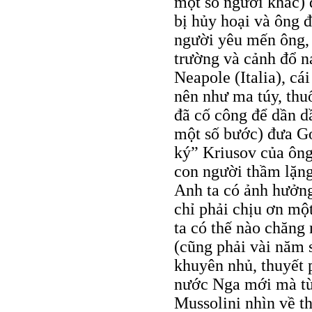
một số người khác) 
bị hủy hoại và ông 
người yêu mến ông, 
trường và cảnh đổ n
Neapole (Italia), cá
nên như ma túy, thu
đã cố công để dần d
một số bước) đưa Go
ký” Kriusov của ông 
con người thầm lặng 
Anh ta có ảnh hưởng
chỉ phải chịu ơn mộ
ta có thế nào chăng 
(cũng phải vài năm 
khuyên nhủ, thuyết 
nước Nga mới mà từ 
Mussolini nhìn về t