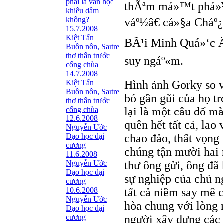
phải là văn học
thÃªm má»™t phá»¥
khiêu dâm
không?
váº½â€ cá»§a Cháº
15.7.2008
Kiệt Tấn
BÃ¹i Minh Quá»‘c Ä
Buồn nôn, Sartre
thơ thẩn trước
suy ngáº«m.
cổng chùa
14.7.2008
Kiệt Tấn
Hình ảnh Gorky so v
Buồn nôn, Sartre
bó gần gũi của họ tr
thơ thẩn trước
cổng chùa
lại là một câu đố mà
12.6.2008
quên hết tất cả, la
Nguyễn Ước
Ðạo học đại
chao đảo, thất vọng
cương
chúng tận mười hai 
11.6.2008
Nguyễn Ước
thư ông gửi, ông đã
Ðạo học đại
sự nghiệp của chủ n
cương
10.6.2008
tất cả niềm say mê c
Nguyễn Ước
hòa chung với lòng 
Ðạo học đại
cương
người xây dựng các