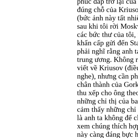
phúc đáp trở lại củ
đúng chỗ của Kriuso
(bức ảnh này tất nhi
sau khi tôi rời Mosk
các bức thư của tôi,
khẩn cấp gửi đến Sta
phải nghĩ rằng anh 
trung ương. Không r
viết về Kriusov (điề
nghe), nhưng cần ph
chân thành của Gork
thu xếp cho ông the
những chỉ thị của b
cảm thấy những chỉ 
là anh ta không để 
xem chúng thích hợ
này càng đáng bực h