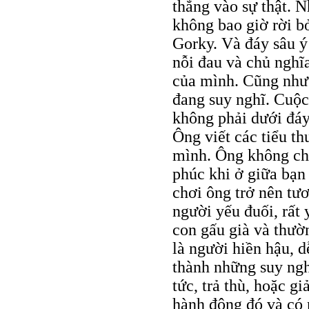
thẳng vào sự thật.
không bao giờ rời b
Gorky. Và đáy sâu ý
nỗi đau và chủ nghĩ
của mình. Cũng như
đang suy nghĩ. Cuộc
không phải dưới đáy
Ông viết các tiểu t
mình. Ông không ch
phúc khi ở giữa bạn
chơi ông trở nên tươ
người yếu đuối, rất
con gấu già và thườ
là người hiền hậu, 
thành những suy ngh
tức, trả thù, hoặc g
hành động đó và có n