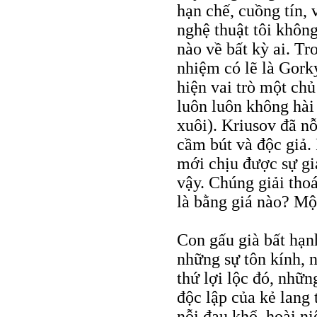
hạn chế, cuồng tín, 
nghệ thuật tôi không
nào về bất kỳ ai. Tr
nhiệm có lẽ là Gorky
hiện vai trò một ch
luôn luôn không hài 
xuôi). Kriusov đã nỗ
cầm bút và độc giả.
mới chịu được sự gi
vậy. Chúng giải tho
là bằng giá nào? Mộ
Con gấu già bất hạ
những sự tôn kính, 
thứ lợi lộc đó, nhữn
độc lập của kẻ lang
nỗi đau khổ, hoài ni