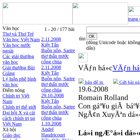
trang
Văn học
1 - 20 / 177 bài
Thơ và Thơ Trẻ
tìm
2.11.2008
Văn học Việt Nam
(dùng Unicode hoặc khôn
Kiệt Tấn
Văn học nước
dấu)
Buồn nôn, Sartre
ngoài
thơ thẩn trước
Các giải thưởng
cổng chùa
văn học
VÄƒn há»c
VÄƒn há»
2.11.2008
Giải thưởng Bùi
Kiệt Tấn
Giáng
Buồn nôn, Sartre
Lý luận phê bình
bản để in
Gửi bài nà
thơ thẩn trước
văn học
19.6.2008
cổng chùa
Điểm nóng
29.10.2008
Chính trị Việt
Romain Rolland
Kiệt Tấn
Nam
Con gáº¥u giÃ báº¥
Buồn nôn, Sartre
Chính trị thế giới
thơ thẩn trước
Đại hội X và cải
NgÃ¢n XuyÃªn dá»
cổng chùa
cách chính trị tại
1.10.2008
Việt Nam
André
Xã hội
Lá»i ngÆ°á»i dá»‹
Haudricourt
Giáo dục