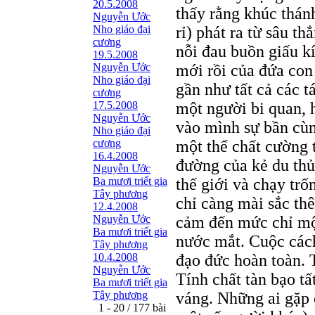
20.5.2008
thấy rằng khúc thánh
Nguyễn Ước
Nho giáo đại
rỉ) phát ra từ sâu t
cương
nỗi đau buồn giấu k
19.5.2008
Nguyễn Ước
mới rồi của đứa con
Nho giáo đại
gần như tất cả các t
cương
17.5.2008
một người bi quan, 
Nguyễn Ước
vào mình sự bần cùn
Nho giáo đại
cương
một thể chất cường t
16.4.2008
đường của kẻ du thủ 
Nguyễn Ước
Ba mươi triết gia
thế giới và chạy trố
Tây phương
chỉ càng mài sắc th
12.4.2008
Nguyễn Ước
cảm đến mức chỉ mộ
Ba mươi triết gia
nước mắt. Cuộc các
Tây phương
10.4.2008
đạo đức hoàn toàn. 
Nguyễn Ước
Tính chất tàn bạo t
Ba mươi triết gia
Tây phương
váng. Những ai gặp
1 - 20 / 177 bài