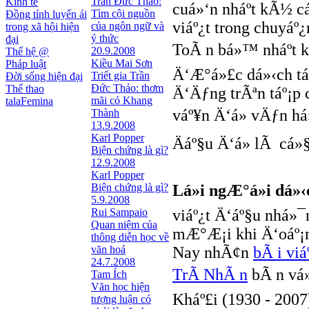
Trần Đức Thảo:
Kinh tế
cuá»‘n nháº­t kÃ½ 
Tìm cội nguồn
Đồng tính luyến ái
viáº¿t trong chuyáº
của ngôn ngữ và
trong xã hội hiện
ý thức
đại
ToÃ n bá»™ nháº­t 
20.9.2008
Thế hệ @
Kiều Mai Sơn
Pháp luật
Ä‘Æ°á»£c dá»‹ch tá
Triết gia Trần
Đời sống hiện đại
Ðức Thảo: thơm
Thể thao
Ä‘Äƒng trÃªn táº¡p
mãi cỏ Khang
talaFemina
váº¥n Ä‘á» vÄƒn há
Thành
13.9.2008
Karl Popper
Äáº§u Ä‘á» lÃ cá»
Biện chứng là gì?
12.9.2008
Karl Popper
Biện chứng là gì?
Lá»i ngÆ°á»i dá»‹
5.9.2008
Rui Sampaio
viáº¿t Ä‘áº§u nhá»
Quan niệm của
mÆ°Æ¡i khi Ä‘oáº¡n
thông diễn học về
văn hoá
Nay nhÃ¢n
bÃ i vi
24.7.2008
TrÃ­ NhÃ n
bÃ n vá
Tam Ích
Văn học hiện
Kháº£i (1930 - 2007
tượng luận có