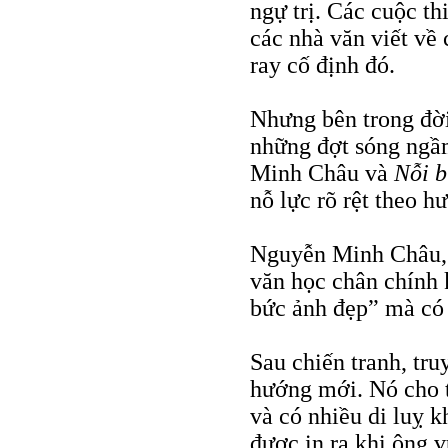
ngự trị. Các cuộc th
các nhà văn viết về 
ray cố định đó.
Nhưng bên trong đời
những đợt sóng ngầ
Minh Châu và
Nỗi b
nỗ lực rõ rệt theo h
Nguyễn Minh Châu, 
văn học chân chính k
bức ảnh đẹp” mà có 
Sau chiến tranh, tr
hướng mới. Nó cho t
và có nhiều di luỵ k
được in ra khi ông 