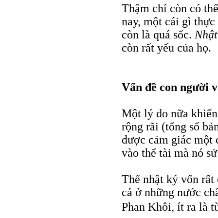
Thậm chí còn có thể
nay, một cái gì thự
còn là quá sốc.
Nhật
còn rất yếu của họ.
Vấn đề con người v
Một lý do nữa khiế
rộng rãi (tổng số bả
được cảm giác một c
vào thể tài mà nó sử
Thể nhật ký vốn rấ
cả ở những nước ch
Phan Khôi, ít ra là 