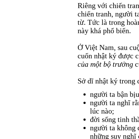
Riêng với chiến tran
chiến tranh, người 
từ. Tức là trong ho
này khá phổ biến.
Ở Việt Nam, sau cuộ
cuốn nhật ký được 
của một bộ trưởng
c
Sở dĩ nhật ký trong 
người ta bận bị
người ta nghĩ rằ
lúc nào;
đời sống tinh th
người ta không 
những suy nghĩ 