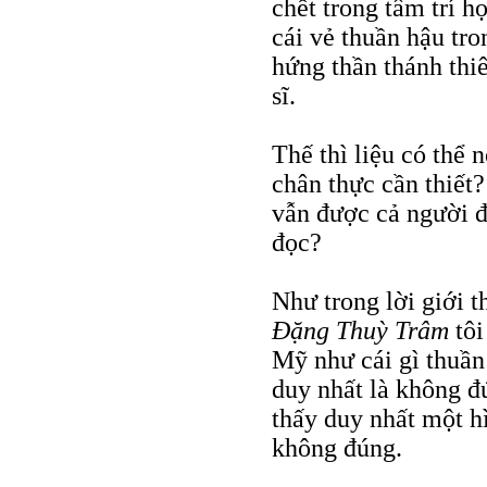
chết trong tâm trí h
cái vẻ thuần hậu tr
hứng thần thánh thiê
sĩ.
Thế thì liệu có thể n
chân thực cần thiết?
vẫn được cả người 
đọc?
Như trong lời giới t
Ðặng Thuỳ Trâm
tôi
Mỹ như cái gì thuần
duy nhất là không đ
thấy duy nhất một h
không đúng.