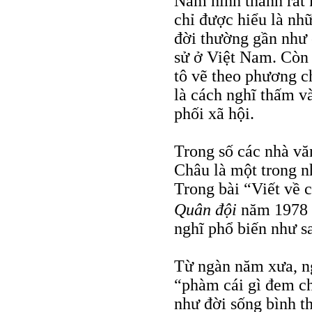
Nam hình thành rất 
chỉ được hiểu là nhữ
đời thường gần như 
sử ở Việt Nam. Còn c
tô vẽ theo phương c
là cách nghĩ thấm v
phối xã hội.
Trong số các nhà v
Châu là một trong n
Trong bài “Viết về c
Quân đội
năm 1978
nghĩ phổ biến như s
Từ ngàn năm xưa, n
“phàm cái gì đem ch
như đời sống bình t