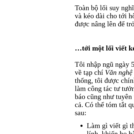
Toàn bộ lối suy nghĩ
và kéo dài cho tới 
được nâng lên để tr
…tới một lối viết k
Tôi nhập ngũ ngày 5
về tạp chí
Văn nghệ
thống, tôi được chí
làm công tác tư tưở
báo cũng như tuyên 
cả. Có thể tóm tắt 
sau:
Làm gì viết gì 
lính, khiến họ 