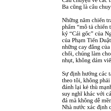
Câu chuyện về các 
Ba cũng là câu chuy
Những năm chiến tra
phẩm “mô tả chiến t
ký “Cái gốc” của N
của Phạm Tiến Duật.
những cay đắng của c
chối, chúng làm cho
nhụt, không dám viế
Sự định hướng các t
theo tôi, không phả
đánh lại kẻ thù mạnh
suy nghĩ khác với c
đá mà không dễ mềm
Nhà nước xác định 