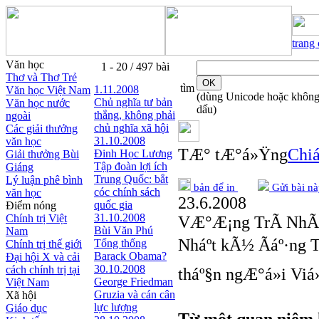
trang
Văn học
1 - 20 / 497 bài
Thơ và Thơ Trẻ
tìm
1.11.2008
Văn học Việt Nam
(dùng Unicode hoặc khôn
Chủ nghĩa tư bản
Văn học nước
dấu)
thắng, không phải
ngoài
chủ nghĩa xã hội
Các giải thưởng
31.10.2008
văn học
TÆ° tÆ°á»Ÿng
Chiá
Đinh Học Lương
Giải thưởng Bùi
Tập đoàn lợi ích
Giáng
Trung Quốc: bắt
Lý luận phê bình
bản để in
Gửi bài nà
cóc chính sách
văn học
23.6.2008
quốc gia
Điểm nóng
31.10.2008
Chính trị Việt
VÆ°Æ¡ng TrÃ­ NhÃ
Bùi Văn Phú
Nam
Nháº­t kÃ½ Ãáº·ng 
Tổng thống
Chính trị thế giới
Barack Obama?
Đại hội X và cải
30.10.2008
cách chính trị tại
tháº§n ngÆ°á»i Viá»
George Friedman
Việt Nam
Gruzia và cán cân
Xã hội
lực lượng
Giáo dục