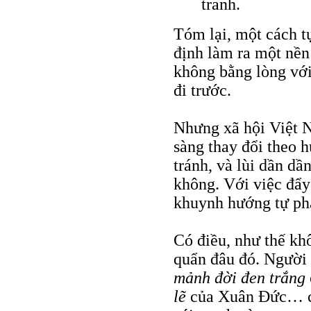
tranh.
Tóm lại, một cách tự
định làm ra một nền
không bằng lòng với
đi trước.
Nhưng xã hội Việt N
sàng thay đổi theo h
tránh, và lùi dần dầ
không. Với việc đẩ
khuynh hướng tự phá
Có điều, như thế kh
quẩn đâu đó. Người 
mảnh đời đen trắng
lẽ
của Xuân Đức… có