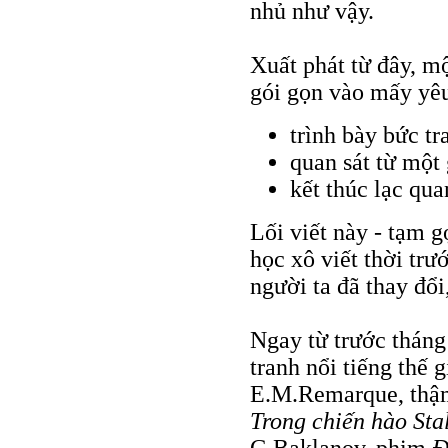
nhủ như vậy.
Xuất phát từ đây, m
gói gọn vào mấy yêu
trình bày bức tr
quan sát từ một
kết thúc lạc qua
Lối viết này - tạm gọ
học xô viết thời trư
người ta đã thay đổ
Ngay từ trước tháng
tranh nổi tiếng thế 
E.M.Remarque, thậm
Trong chiến hào Sta