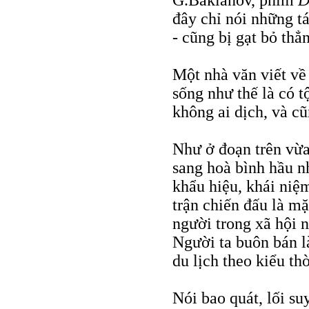
G.Baklanov, phim
Đ
đây chỉ nói những t
- cũng bị gạt bỏ thẳ
Một nhà văn viết về 
sống như thế là có t
không ai dịch, và c
Như ở đoạn trên vừa
sang hoà bình hầu n
khẩu hiệu, khái niệ
trận chiến đấu là mặ
người trong xã hội n
Người ta buôn bán l
du lịch theo kiểu thờ
Nói bao quát, lối su