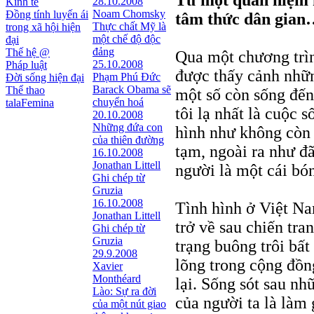
Từ một quan niệm k
28.10.2008
Kinh tế
Noam Chomsky
Đồng tính luyến ái
tâm thức dân gia
Thực chất Mỹ là
trong xã hội hiện
một chế độ độc
đại
đảng
Thế hệ @
Qua một chương trình
25.10.2008
Pháp luật
được thấy cảnh nhữn
Phạm Phú Đức
Đời sống hiện đại
Barack Obama sẽ
Thể thao
một số còn sống đến
chuyển hoá
talaFemina
tôi lạ nhất là cuộc 
20.10.2008
Những đứa con
hình như không còn 
của thiên đường
tạm, ngoài ra như đã
16.10.2008
Jonathan Littell
người là một cái bó
Ghi chép từ
Gruzia
16.10.2008
Tình hình ở Việt Na
Jonathan Littell
trở về sau chiến tra
Ghi chép từ
Gruzia
trạng buông trôi bất
29.9.2008
lõng trong cộng đồn
Xavier
Monthéard
lại. Sống sót sau nh
Lào: Sự ra đời
của người ta là làm 
của một nút giao