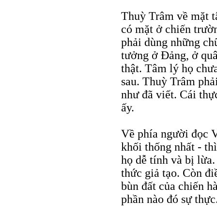
Thuỳ Trâm về mặt tâ
có mặt ở chiến trườ
phải dùng những chữ
tưởng ở Đảng, ở quân
thật. Tâm lý họ chưa
sau. Thuỳ Trâm phải
như đã viết. Cái th
ấy.
Về phía người đọc V
khối thống nhất - t
họ dễ tính và bị lừa
thức giả tạo. Còn đi
bùn đất của chiến h
phần nào đó sự thực