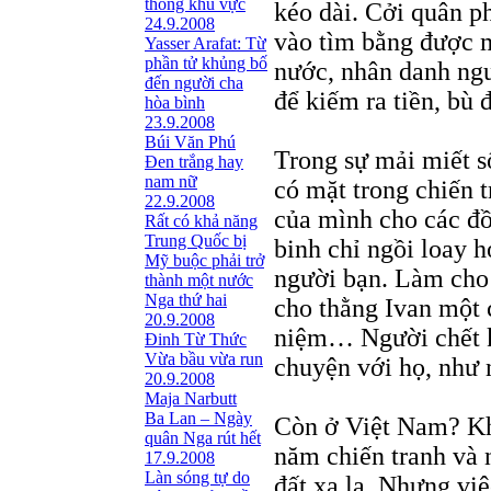
thông khu vực
kéo dài. Cởi quân p
24.9.2008
vào tìm bằng được 
Yasser Arafat: Từ
phần tử khủng bố
nước, nhân danh ngườ
đến người cha
để kiếm ra tiền, bù 
hòa bình
23.9.2008
Búi Văn Phú
Trong sự mải miết 
Đen trắng hay
nam nữ
có mặt trong chiến t
22.9.2008
của mình cho các đồ
Rất có khả năng
Trung Quốc bị
binh chỉ ngồi loay 
Mỹ buộc phải trở
người bạn. Làm cho 
thành một nước
Nga thứ hai
cho thằng Ivan một 
20.9.2008
niệm… Người chết kh
Đinh Từ Thức
Vừa bầu vừa run
chuyện với họ, như 
20.9.2008
Maja Narbutt
Ba Lan – Ngày
Còn ở Việt Nam? Kh
quân Nga rút hết
năm chiến tranh và
17.9.2008
Làn sóng tự do
đất xa lạ. Nhưng vi