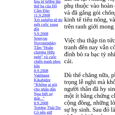
hóa tư tưởng lần
phụ thuộc vào hoàn 
thứ ba của Hồ
Cẩm Đào
và đã gắng gỏi chốn
11.9.2008
kinh tế tiểu nông, v
Xét nghiệm tử thi
một cuộc xung
trên ranh giới mong
đột
9.9.2008
Semyon
Việc thu thập tin tứ
Novoprudsky
tranh đến nay vẫn c
Tấm “Huân
chương Hữu
đình bỏ ra bạc tỷ nh
nghị” và cuộc
cái.
chiến tranh phục
hận
8.9.2008
Dù thế chăng nữa, p
Vakhtang
Kikabidze
trọng lễ nghi mà khô
“Không ai nói
người thân đã hy si
cho nhân dân
Nga biết sự
một ít bằng chứng c
thật...”
cộng đồng, những lờ
8.9.2008
Trương Thái Du
sự hy sinh. Sau đó 
Có nên giữ