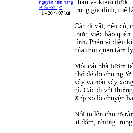
nhận và kiếm được m
nguyên hiện trạng
Biển Đông?
trong gia đình, thế 
1 - 20 / 497 bài
Các di vật, nếu có,
thực, việc bảo quản
tính. Phần vì điều k
của thói quen tâm lý
Một cái nhà tươm tấ
chỗ để đồ cho người
xây và nếu xây xong
gì. Các di vật thiên
Xếp xó là chuyện bấ
Nói to lên cho rõ r
ai dám, nhưng trong