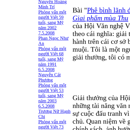
Nguyễn Hoàng
Minh Trí
Bài "
Phê bình lãnh 
Phỏng vấn một
Giai phẩm mùa Thu
người Việt 59
tuổi, sang Mỹ
của Hội Văn nghệ V
năm 2002
theo cái nghĩa: giả
7.5.2008
Phan Ngọc Như
hành trên cái cơ sở 
An
muội. Tôi là một ng
Phỏng vấn một
người Việt 68
giải thưởng, tôi có 
tuổi, sang Mỹ
năm 1991
6.5.2008
Nguyễn Cát
Phương
Phỏng vấn một
người Việt 53
tuổi, sang Mỹ
Giải thưởng của Hội
năm 2003
những tài năng văn 
6.5.2008
Trương Nữ Hạnh
sự cuộc đấu tranh v
Chi
chủ. Quan niệm về g
Phỏng vấn một
người Việt 73
chính sách, ảnh hưở