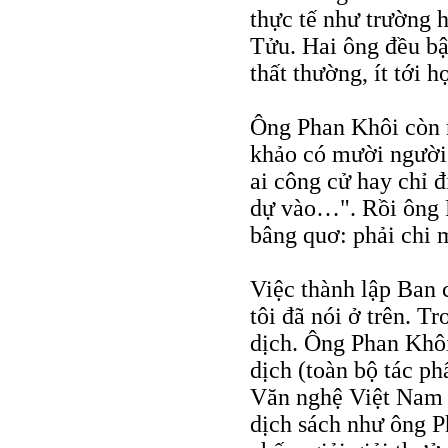
thực tế như trường
Tửu. Hai ông đều bậ
thất thường, ít tới 
Ông Phan Khôi còn 
khảo có mười người,
ai công cử hay chỉ đ
dự vào…". Rồi ông 
bâng quơ: phải chi 
Việc thành lập Ban c
tôi đã nói ở trên. T
dịch. Ông Phan Khô
dịch (toàn bộ tác p
Văn nghệ Việt Nam 
dịch sách như ông P