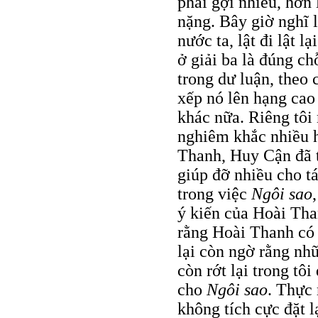
phải gợi nhiều, hơn 
nặng. Bây giờ nghĩ l
nước ta, lật đi lật l
ở giải ba là đúng c
trong dư luận, theo c
xếp nó lên hạng cao
khác nữa. Riêng tôi
nghiêm khắc nhiều h
Thanh, Huy Cận đã 
giúp đỡ nhiều cho tá
trong việc
Ngôi sao
ý kiến của Hoài Tha
rằng Hoài Thanh có 
lại còn ngờ rằng nh
còn rớt lại trong tô
cho
Ngôi sao
. Thực 
không tích cực đặt l