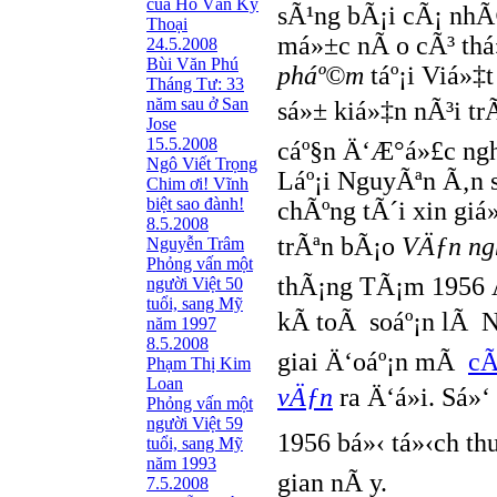
của Hồ Văn Kỳ
sÃ¹ng bÃ¡i cÃ¡ nhÃ
Thoại
má»±c nÃ o cÃ³ thá
24.5.2008
Bùi Văn Phú
pháº©m
táº¡i Viá»‡
Tháng Tư: 33
năm sau ở San
sá»± kiá»‡n nÃ³i tr
Jose
15.5.2008
cáº§n Ä‘Æ°á»£c ngh
Ngô Viết Trọng
Láº¡i NguyÃªn Ã‚n 
Chim ơi! Vĩnh
biệt sao đành!
chÃºng tÃ´i xin giá
8.5.2008
trÃªn bÃ¡o
VÄƒn ng
Nguyễn Trâm
Phỏng vấn một
thÃ¡ng TÃ¡m 1956 Ä
người Việt 50
tuổi, sang Mỹ
kÃ­ toÃ soáº¡n lÃ
năm 1997
8.5.2008
giai Ä‘oáº¡n mÃ
cÃ
Phạm Thị Kim
Loan
vÄƒn
ra Ä‘á»i. Sá»‘
Phỏng vấn một
người Việt 59
1956 bá»‹ tá»‹ch th
tuổi, sang Mỹ
năm 1993
gian nÃ y.
7.5.2008