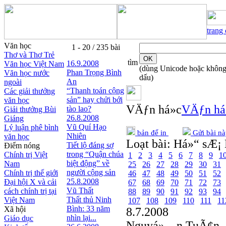
trang
Văn học
1 - 20 / 235 bài
Thơ và Thơ Trẻ
tìm
16.9.2008
Văn học Việt Nam
(dùng Unicode hoặc khôn
Phan Trọng Bình
Văn học nước
dấu)
An
ngoài
“Thanh toán cộng
Các giải thưởng
sản” hay chửi bới
văn học
VÄƒn há»c
VÄƒn há
tào lao?
Giải thưởng Bùi
26.8.2008
Giáng
Vũ Quí Hạo
Lý luận phê bình
bản để in
Gửi bài nà
Nhiên
văn học
Loạt bài:
Há»“ sÆ¡ 
Tiết lộ đáng sợ
Điểm nóng
trong “Quận chúa
Chính trị Việt
1
2
3
4
5
6
7
8
9
1
biệt động” về
Nam
25
26
27
28
29
30
31
người cộng sản
Chính trị thế giới
46
47
48
49
50
51
52
25.8.2008
Đại hội X và cải
67
68
69
70
71
72
73
Vũ Thất
cách chính trị tại
88
89
90
91
92
93
94
Thất thủ Ninh
Việt Nam
107
108
109
110
111
11
Bình: 33 năm
Xã hội
8.7.2008
nhìn lại...
Giáo dục
Nguyá»…n TuÃ¢n