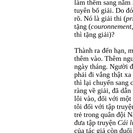
làm thêm sang năm 
tuyên bố giải. Do đ
rõ. Nó là giải thi (
pr
tặng (
couronnement
thì tặng giải)?
Thành ra đến hạn, m
thêm vào. Thêm ngườ
ngày tháng. Người đ
phải đi vắng thật x
thì lại chuyển sang
ràng về giải, đã dẫn
lôi vào, đối với một
tôi đối với tập truy
trẻ trong quân đội N
đưa tập truyện
Cái l
của tác giả còn đuối