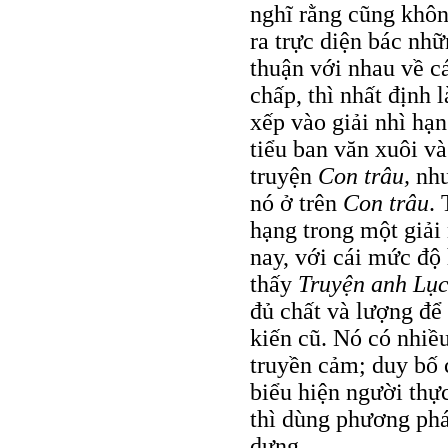
nghĩ rằng cũng khôn
ra trực diện bác nh
thuận với nhau về cá
chấp, thì nhất định l
xếp vào giải nhì hạn
tiểu ban văn xuôi và
truyện
Con trâu,
như
nó ở trên
Con trâu
.
hạng trong một giải 
nay, với cái mức độ 
thấy
Truyện anh Lụ
đủ chất và lượng để 
kiến cũ. Nó có nhiều
truyền cảm; duy bố 
biểu hiện người thực
thì dùng phương phá
dựng.