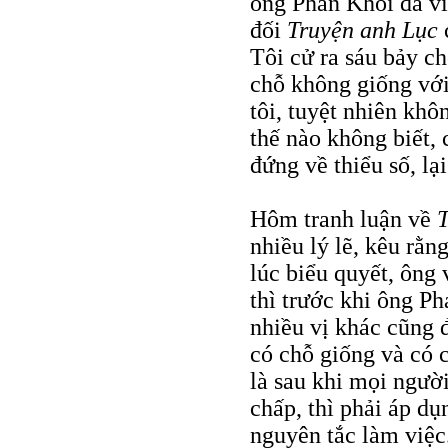
ông Phan Khôi đã vi
đối
Truyện anh Lục
Tôi cử ra sáu bảy ch
chỗ không giống với
tôi, tuyệt nhiên khô
thế nào không biết, 
đứng về thiểu số, lại
Hôm tranh luận về
T
nhiều lý lẽ, kêu rằn
lúc biểu quyết, ông 
thì trước khi ông Ph
nhiều vị khác cũng đ
có chỗ giống và có 
là sau khi mọi người
chấp, thì phải áp dụ
nguyên tắc làm việc.