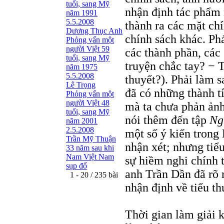
tuổi, sang Mỹ
nhận định tác phẩm 
năm 1991
5.5.2008
thành ra các mặt chí
Dương Thục Anh
chính sách khác. Ph
Phỏng vấn một
người Việt 59
các thành phần, các 
tuổi, sang Mỹ
truyện chắc tay? − T
năm 1975
5.5.2008
thuyết?). Phải làm s
Lê Trọng
đã có những thành tí
Phỏng vấn một
người Việt 48
mà ta chưa phản ảnh
tuổi, sang Mỹ
nói thêm đến tập
Ng
năm 2001
2.5.2008
một số ý kiến trong
Trần Mỹ Thuận
nhận xét; nhưng tiể
33 năm sau khi
Nam Việt Nam
sự hiềm nghi chính 
sụp đổ
anh Trần Dần đã rõ r
1 - 20 / 235 bài
nhận định về tiểu t
Thời gian làm giải k