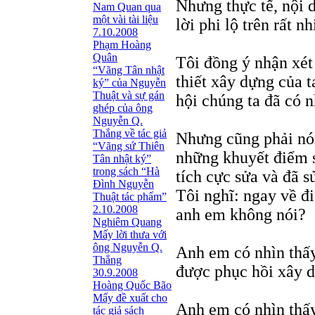
Nhưng thực tế, nội
Nam Quan qua
một vài tài liệu
lời phi lộ trên rất nh
7.10.2008
Phạm Hoàng
Quân
Tôi đồng ý nhận xét
“Vãng Tân nhật
thiết xây dựng của t
ký” của Nguyễn
Thuật và sự gán
hội chúng ta đã có 
ghép của ông
Nguyễn Q.
Thắng về tác giả
Nhưng cũng phải nói
“Vãng sứ Thiên
những khuyết điểm s
Tân nhật ký”
trong sách “Hà
tích cực sửa và đã s
Đình Nguyễn
Tôi nghĩ: ngay về đi
Thuật tác phẩm”
2.10.2008
anh em không nói?
Nghiêm Quang
Mấy lời thưa với
ông Nguyễn Q.
Anh em có nhìn thấ
Thắng
được phục hồi xây d
30.9.2008
Hoàng Quốc Bão
Mấy đề xuất cho
Anh em có nhìn thấ
tác giả sách