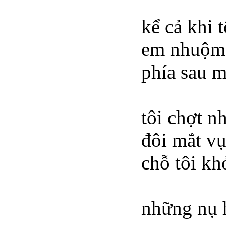
kể cả khi 
em nhuộm
phía sau m
tôi chợt n
đôi mắt vụ
chỗ tôi kh
những nụ 