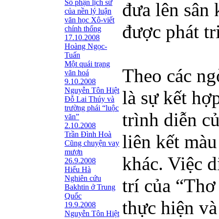
Số phận lịch sử
đưa lên sân
của nền lý luận
văn học Xô-viết
được phát tr
chính thống
17.10.2008
Hoàng Ngọc-
Tuấn
Một quái trạng
Theo các ngò
văn hoá
9.10.2008
Nguyễn Tôn Hiệt
là sự kết hợ
Đỗ Lai Thúy và
trường phái “luộc
trình diễn c
văn”
2.10.2008
Trần Đình Hoà
liên kết màu
Cũng chuyện vay
mượn
khác. Việc d
26.9.2008
Hiểu Hà
Nghiên cứu
trí của “Thơ
Bakhtin ở Trung
Quốc
thực hiện v
19.9.2008
Nguyễn Tôn Hiệt