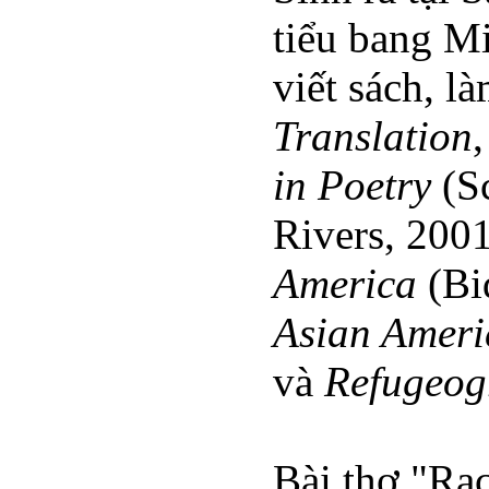
tiểu bang Mi
viết sách, l
Translation
in Poetry
(Sc
Rivers, 200
America
(Bi
Asian Ameri
và
Refugeog
Bài thơ "Rac