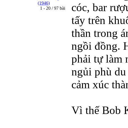
(1946)
cóc, bar rượ
1 - 20 / 97 bài
tấy trên khu
thần trong á
ngồi đồng. H
phải tự làm 
ngủi phù du 
cảm xúc thàn
Vì thế Bob 