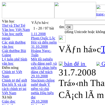
trang
Văn học
VÄƒn há»c
Thơ và Thơ Trẻ
tìm
1 - 20 / 97 bài
Văn học Việt Nam
(dùng Unicode hoặc không
Văn học nước
1.11.2008
ngoài
Phạm Quốc Lộc
Các giải thưởng
Hói và diễn ngôn
VÄƒn há»c
văn học
31.10.2008
Giải thưởng Bùi
Hoàng Ngọc-
Giáng
Tuấn
Lý luận phê bình
Một lối nghiên
bản để in
Gử
văn học
cứu đáng ngờ, và
Điểm nóng
một lối phản biện
31.7.2008
Chính trị Việt
đáng chê trách
Nam
29.10.2008
Trá»‹nh Th
Chính trị thế giới
Stuckism chống
Đại hội X và cải
nghệ thuật Ý
cách chính trị tại
niệm và chủ
CÃ¡ch lÃ m 
Việt Nam
nghĩa Hậu hiện
Xã hội
đại
Giáo dục
29.10.2008