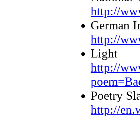
http://w
German In
http://w
Light
http://ww
poem=Ba
Poetry Sl
http://en