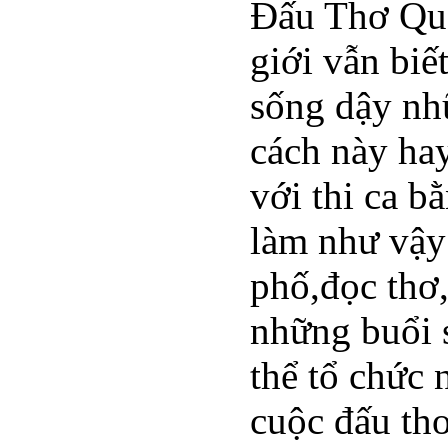
Đấu Thơ Quật
giới vẫn biế
sống dậy nhữ
cách này hay
với thi ca b
làm như vậy
phố,đọc thơ,
những buổi s
thể tổ chức 
cuộc đấu thơ