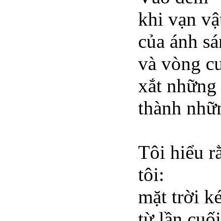
khi vạn v
của ánh s
và vòng c
xắt những 
thành nhữ
Tôi hiểu r
tôi:
mặt trời k
từ lần cuố