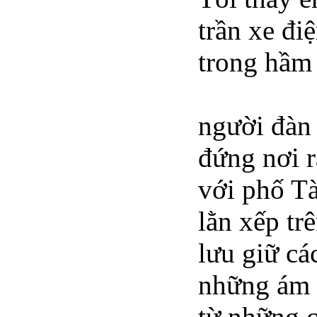
trần xe đ
trong hầm 
người đàn
đứng nơi r
với phố T
lằn xếp tr
lưu giữ c
những ám 
từ những c