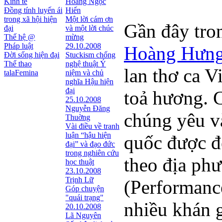
Kinh tế
Hoàng Ngọc
Đồng tính luyến ái
Hiến
trong xã hội hiện
Một lời cám ơn
Gần đây tron
đại
và một lời chúc
Thế hệ @
mừng
Pháp luật
29.10.2008
Hoàng Hưn
Đời sống hiện đại
Stuckism chống
Thể thao
nghệ thuật Ý
lan thơ ca 
talaFemina
niệm và chủ
nghĩa Hậu hiện
đại
toả hương. 
25.10.2008
Nguyễn Đăng
chúng yêu v
Thuờng
Vài điều về tranh
luận “hậu hiện
quốc được đ
đại” và đạo đức
trong nghiên cứu
theo địa phư
học thuật
23.10.2008
Trịnh Lữ
(Performance
Góp chuyện
"quái trạng"
nhiều khán 
20.10.2008
Lã Nguyên