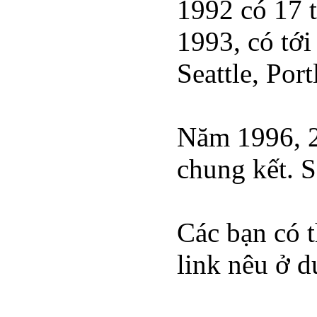
1992 có 17 t
1993, có tới
Seattle, Por
Năm 1996, 27
chung kết. 
Các bạn có t
link nêu ở d