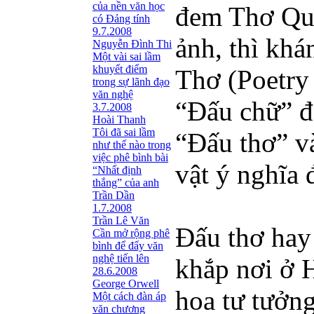
của nền văn học
đem Thơ Quật
có Đảng tính
9.7.2008
ảnh, thì khá
Nguyễn Đình Thi
Một vài sai lầm
khuyết điểm
Thơ (Poetry
trong sự lãnh đạo
văn nghệ
“Đấu chữ” đ
3.7.2008
Hoài Thanh
Tôi đã sai lầm
“Đấu thơ” v
như thế nào trong
việc phê bình bài
vật ý nghĩa 
“Nhất định
thắng” của anh
Trần Dần
1.7.2008
Trần Lê Văn
Đấu thơ hay
Cần mở rộng phê
bình để đẩy văn
nghệ tiến lên
khắp nơi ở 
28.6.2008
George Orwell
hoa tư tưởng
Một cách đàn áp
văn chương