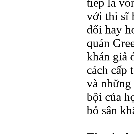
tiếp là vò
với thi s
đối hay h
quán Gree
khán giả 
cách cấp t
và những 
bội của họ
bỏ sân kh