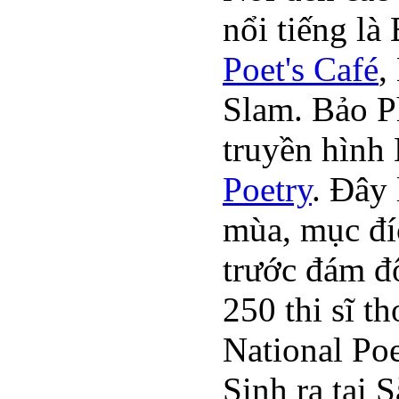
nổi tiếng là
Poet's Café
,
Slam. Bảo Ph
truyền hình
Poetry
. Đây 
mùa, mục đíc
trước đám đô
250 thi sĩ t
National Po
Sinh ra tại 