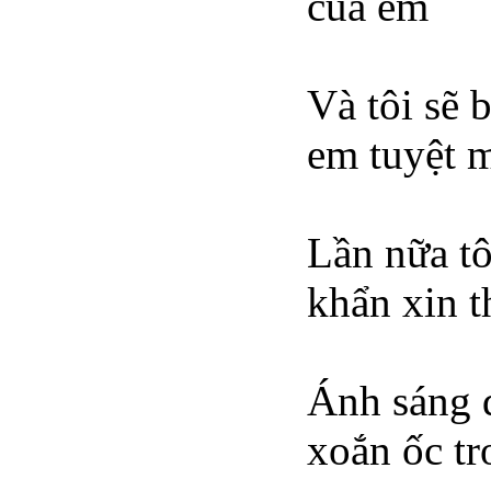
của em
Và tôi sẽ 
em tuyệt m
Lần nữa tô
khẩn xin t
Ánh sáng 
xoắn ốc tr