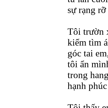
sự rạng rỡ
Tôi trườn
kiếm tìm 
góc tai em
tôi ẩn mìn
trong han
hạnh phúc
Tôi thấy e