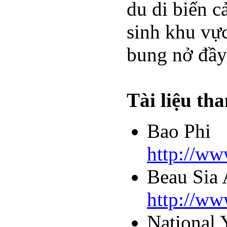
du di biến c
sinh khu vự
bung nở đầy
Tài liệu th
Bao Phi
http://ww
Beau Sia 
http://w
National 