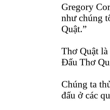
Gregory Cor
như chúng tô
Quật.”
Thơ Quật là 
Đấu Thơ Quậ
Chúng ta th
đấu ở các qu