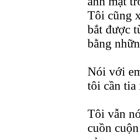
ánh mặt tr
Tôi cũng x
bắt được 
bằng nhữn
Nói với em
tôi cần ti
Tôi vẫn nó
cuồn cuộn 