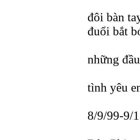
đôi bàn ta
đuổi bắt b
những đầu 
tình yêu 
8/9/99-9/