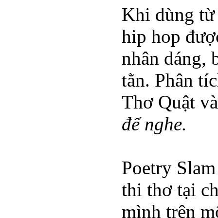
Khi dùng từ 
hip hop được
nhân dáng, b
tằn. Phân tí
Thơ Quật và 
để nghe.
Poetry Slam
thi thơ tại 
mình trên m