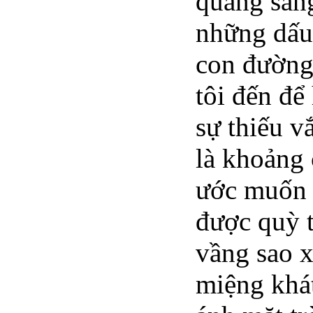
quầng sán
những dấu 
con đường 
tôi đến để
sự thiếu v
là khoảng
ước muốn 
được quỳ 
vầng sao x
miệng khá