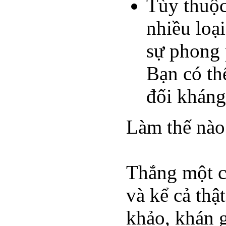
Tùy thuộc
nhiều loạ
sự phong 
Bạn có thể
đối kháng,
Làm thế nào
Thắng một cu
và kể cả thậ
khảo, khán g