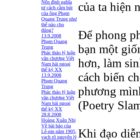
Nên định nghĩa
của ta hiện 
tư cách cầm bút
của ông Phạm
Quang Trung như
thế nào cho
đúng?
Để phong phú
13.9.2008
Phạm Quang
bạn một giố
Trung
Phác thảo lý luận
văn chương Việt
hơn, làm sin
Nam hải ngoại
thế kỷ XX
cách biến ch
13.9.2008
Phạm Quang
Trung
phương mình
Phác thảo lý luận
văn chương Việt
(Poetry Slam
Nam hải ngoại
thế kỷ XX
28.8.2008
Hoàng Xuân Nhị
Về bài báo của
Khi đạo diễ
Lê-nin năm 1905,
vạch rõ nguyên lý