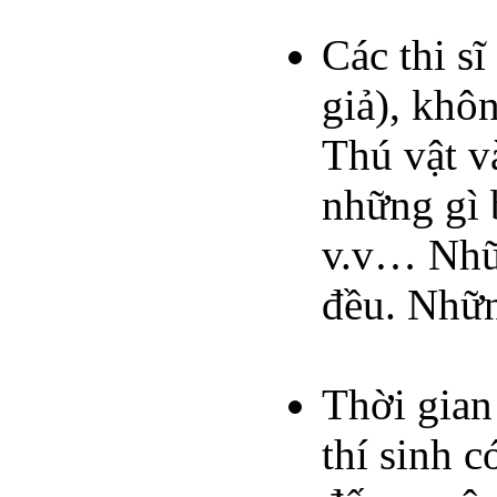
Các thi s
giả), khô
Thú vật v
những gì 
v.v… Nhữn
đều. Nhữn
Thời gian
thí sinh 