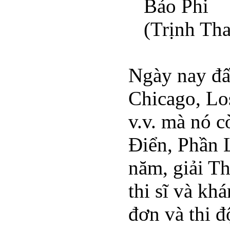
Bảo Phi
(Trịnh Th
Ngày nay đấ
Chicago, Lo
v.v. mà nó c
Điển, Phần 
năm, giải T
thi sĩ và kh
đơn và thi đ