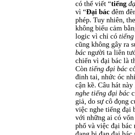
có thể viết “
tiếng
đạ
vì “
Đại bác
đêm đêm 
phép. Tuy nhiên, the
không biểu cảm bằng
logic vì chỉ có
tiếng
cũng không gây ra s
bác
người ta liên tư
chiến vì đại bác là t
Còn
tiếng đại bác
có
đinh tai, nhức óc nh
cận kề. Câu hát này 
nghe tiếng đại bác
c
giả, do sự cô đọng 
việc nghe tiếng đại
với những ai có vốn
phố và việc đại bác
đang bị đạn đại bác 