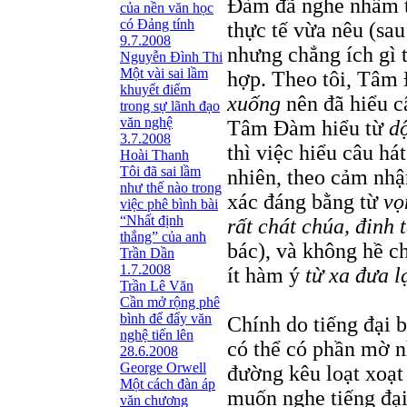
Đàm đã nghe nhầm 
của nền văn học
có Đảng tính
thực tế vừa nêu (sau
9.7.2008
nhưng chẳng ích gì 
Nguyễn Đình Thi
Một vài sai lầm
hợp. Theo tôi, Tâm
khuyết điểm
xuống
nên đã hiểu câ
trong sự lãnh đạo
văn nghệ
Tâm Đàm hiểu từ
d
3.7.2008
thì việc hiểu câu há
Hoài Thanh
Tôi đã sai lầm
nhiên, theo cảm nhậ
như thế nào trong
xác đáng bằng từ
vọ
việc phê bình bài
“Nhất định
rất chát chúa, đinh t
thắng” của anh
bác), và không hề 
Trần Dần
1.7.2008
ít hàm ý
từ xa đưa l
Trần Lê Văn
Cần mở rộng phê
bình để đẩy văn
Chính do tiếng đại 
nghệ tiến lên
có thể có phần mờ nh
28.6.2008
George Orwell
đường kêu loạt xoạt 
Một cách đàn áp
muốn nghe tiếng đại
văn chương