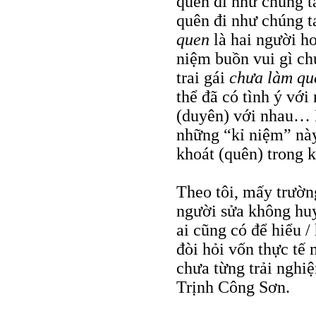
quên đi như chúng 
quên đi như chúng 
quen
là hai người ho
niệm buồn vui gì ch
trai gái
chưa làm qu
thể đã có tình ý với
(duyên) với nhau… D
những “kỉ niệm” này
khoát (quên) trong k
Theo tôi, mấy trường
người sửa không hu
ai cũng có để hiểu /
đòi hỏi vốn thực tế
chưa từng trải nghi
Trịnh Công Sơn.