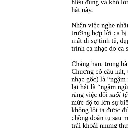
hiểu đúng và khó lò
hát này.
Nhận việc nghe nhầm
trường hợp lời ca bị
mất đi sự tinh tế, đ
trình ca nhạc do ca 
Chẳng hạn, trong b
Chương có câu hát, t
nhạc gốc) là “ngậm
lại hát là “ngậm ng
ràng việc đổi
suối lệ
mức độ to lớn sự bi
không lột tả được đ
chồng đoàn tụ sau 
trái khoái nhưng thự