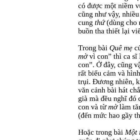
có được một niềm vu
cũng như vậy, nhiều 
cung
thứ
(dùng cho 
buồn tha thiết lại v
Trong bài
Quê mẹ
củ
mờ
vì con” thì ca sĩ
con”. Ở đây, cũng v
rất biểu cảm và hình
trụi. Đương nhiên, k
văn cảnh bài hát chắ
già mà đều nghĩ đó
con và từ
mờ
làm tă
(đến mức hao gầy th
Hoặc trong bài
Một 