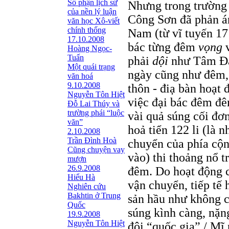
Số phận lịch sử
Nhưng trong trường 
của nền lý luận
Công Sơn đã phản án
văn học Xô-viết
chính thống
Nam (từ vĩ tuyến 17 
17.10.2008
bác từng đêm
vọng
v
Hoàng Ngọc-
Tuấn
phải
dội
như Tâm Đà
Một quái trạng
ngày cũng như đêm, 
văn hoá
9.10.2008
thôn - điạ bàn hoạt
Nguyễn Tôn Hiệt
việc đại bác đêm đê
Đỗ Lai Thúy và
trường phái “luộc
vài quả súng cối đơn
văn”
hoả tiển 122 li (là 
2.10.2008
Trần Đình Hoà
chuyển của phía cộn
Cũng chuyện vay
vào) thi thoảng nổ 
mượn
26.9.2008
đêm. Do hoạt động c
Hiểu Hà
vận chuyển, tiếp tế
Nghiên cứu
Bakhtin ở Trung
sản hầu như không c
Quốc
súng kình càng, nặng
19.9.2008
Nguyễn Tôn Hiệt
đội “quốc gia” / Mĩ