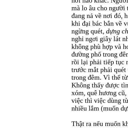
nơi nào khác. Người
mà lo âu cho người
đang nả về nơi đó, 
khi đại bác bắn về 
ngừng quét,
dựng ch
nghỉ ngơi giây lát 
không phù hợp và hơi
đường phố trong đêm
rồi lại phải tiếp tụ
trước mắt phải quét
trong đêm. Vì thế t
Không thấy được tìn
xóm, quê hương cũ, 
việc thì việc dùng t
nhiều lắm (muốn dựn
Thật ra nếu muốn kh