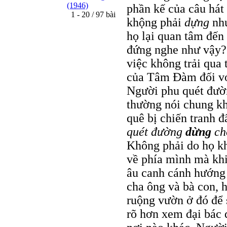
(1946)
phần kế của câu hát 
1 - 20 / 97 bài
khộng phải
dựng
như
họ lại quan tâm đến 
đứng nghe như vậy?
việc không trải qua 
của Tâm Đàm đối vớ
Người phu quét đườ
thường nói chung kh
quê bị chiến tranh 
quét đường
dừng
ch
Không phải do họ kh
về phía mình mà khi 
âu canh cánh hướng
cha ông và bà con,
ruộng vườn ở đó để 
rõ hơn xem đại bác 