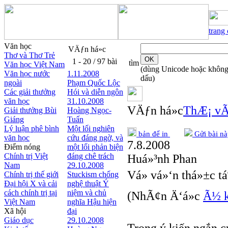
trang
Văn học
VÄƒn há»c
Thơ và Thơ Trẻ
1 - 20 / 97 bài
tìm
Văn học Việt Nam
(dùng Unicode hoặc khôn
Văn học nước
1.11.2008
dấu)
ngoài
Phạm Quốc Lộc
Các giải thưởng
Hói và diễn ngôn
văn học
31.10.2008
VÄƒn há»c
ThÆ¡ vÃ
Giải thưởng Bùi
Hoàng Ngọc-
Giáng
Tuấn
Lý luận phê bình
Một lối nghiên
bản để in
Gửi bài nà
văn học
cứu đáng ngờ, và
7.8.2008
Điểm nóng
một lối phản biện
Chính trị Việt
đáng chê trách
Huá»³nh Phan
Nam
29.10.2008
Vá» vá»‘n thá»±c tá
Chính trị thế giới
Stuckism chống
Đại hội X và cải
nghệ thuật Ý
cách chính trị tại
niệm và chủ
(NhÃ¢n Ä‘á»c
Ã½ k
Việt Nam
nghĩa Hậu hiện
Xã hội
đại
Giáo dục
29.10.2008