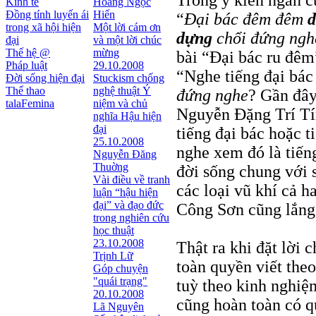
Trong ý kiến ngắn c
Kinh tế
Hoàng Ngọc
Đồng tính luyến ái
Hiến
“
Đại bác đêm đêm
d
trong xã hội hiện
Một lời cám ơn
dựng
chổi đứng ng
đại
và một lời chúc
Thế hệ @
mừng
bài “Đại bác ru đê
Pháp luật
29.10.2008
“Nghe tiếng đại bác 
Đời sống hiện đại
Stuckism chống
Thể thao
nghệ thuật Ý
đứng nghe
? Gần đây
talaFemina
niệm và chủ
Nguyễn Đặng Trí Tín
nghĩa Hậu hiện
đại
tiếng đại bác hoặc t
25.10.2008
nghe xem đó là tiến
Nguyễn Đăng
Thuờng
đời sống chung với 
Vài điều về tranh
các loại vũ khí cả h
luận “hậu hiện
đại” và đạo đức
Công Sơn cũng lắng
trong nghiên cứu
học thuật
23.10.2008
Thật ra khi đặt lời 
Trịnh Lữ
toàn quyền viết the
Góp chuyện
"quái trạng"
tuỳ theo kinh nghiệ
20.10.2008
cũng hoàn toàn có q
Lã Nguyên