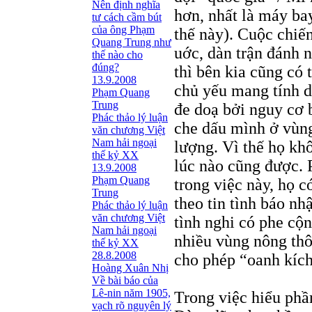
Nên định nghĩa
hơn, nhất là máy ba
tư cách cầm bút
của ông Phạm
thế này). Cuộc chiế
Quang Trung như
uớc, dàn trận đánh n
thế nào cho
đúng?
thì bên kia cũng có 
13.9.2008
chủ yếu mang tính d
Phạm Quang
Trung
đe doạ bởi nguy cơ b
Phác thảo lý luận
che dấu mình ở vùng
văn chương Việt
Nam hải ngoại
lượng. Vì thế họ kh
thế kỷ XX
lúc nào cũng được. 
13.9.2008
Phạm Quang
trong việc này, họ c
Trung
theo tin tình báo n
Phác thảo lý luận
văn chương Việt
tình nghi có phe cộ
Nam hải ngoại
nhiều vùng nông thô
thế kỷ XX
28.8.2008
cho phép “oanh kích
Hoàng Xuân Nhị
Về bài báo của
Lê-nin năm 1905,
Trong việc hiểu phầ
vạch rõ nguyên lý