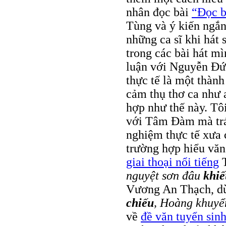
nhân đọc bài
“Đọc b
Tùng và ý kiến ngắ
những ca sĩ khi hát 
trong các bài hát mì
luận với Nguyễn Đứ
thực tế là một thành
cảm thụ thơ ca như a
hợp như thế này. Tô
với Tâm Đàm mà trái
nghiệm thực tế xưa 
trường hợp hiểu văn
giai thoại nổi tiếng
T
nguyệt sơn đâu
khiế
Vương An Thạch, dù 
chiếu
, Hoàng khuy
về
đề văn tuyển sinh