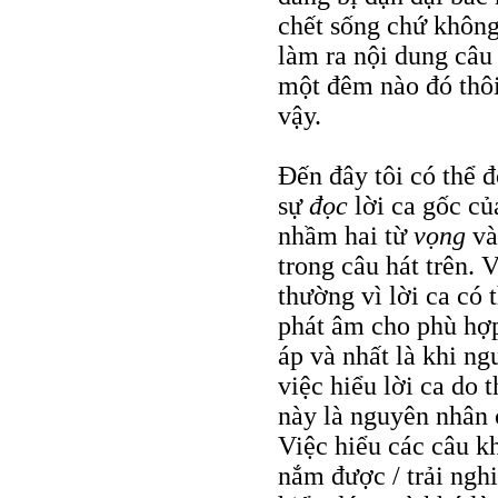
chết sống chứ không
làm ra nội dung câu
một đêm nào đó thôi
vậy.
Đến đây tôi có thể
sự
đọc
lời ca gốc củ
nhầm hai từ
vọng
v
trong câu hát trên. 
thường vì lời ca có 
phát âm cho phù hợp 
áp và nhất là khi ng
việc hiểu lời ca do 
này là nguyên nhân c
Việc hiểu các câu k
nắm được / trải nghi