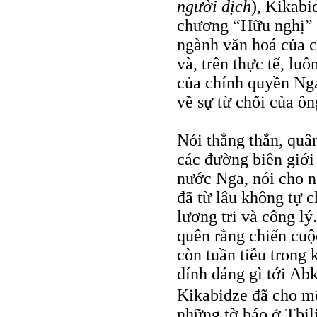
người dịch
), Kikabi
chương “Hữu nghị” 
ngành văn hoá của c
và, trên thực tế, lu
của chính quyền Nga,
về sự từ chối của ôn
Nói thẳng thắn, quâ
các đường biên giới
nước Nga, nói cho ng
đã từ lâu không tự 
lương tri và công l
quên rằng chiến cuộ
còn tuần tiễu trong
dính dáng gì tới Ab
Kikabidze đã cho m
những tờ báo ở Tbili