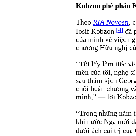
Kobzon phê phán 
Theo
RIA Novosti
, 
[4]
Iosif Kobzon
đã 
của mình về việc ng
chương Hữu nghị củ
“Tôi lấy làm tiếc v
mến của tôi, nghệ s
sau thảm kịch Georg
chối huân chương và
mình,” — lời Kobz
“Trong những năm th
khi nước Nga mới đa
dưới ách cai trị củ