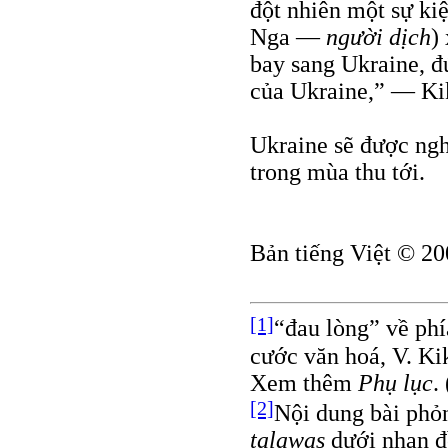
đột nhiên một sự ki
Nga —
người dịch
)
bay sang Ukraine, đ
của Ukraine,” — Kik
Ukraine sẽ được ngh
trong mùa thu tới.
Bản tiếng Việt © 20
[1]
“đau lòng” về phí
cước văn hoá, V. Ki
Xem thêm
Phụ lục
.
[2]
Nội dung bài phỏn
talawas
dưới nhan đ