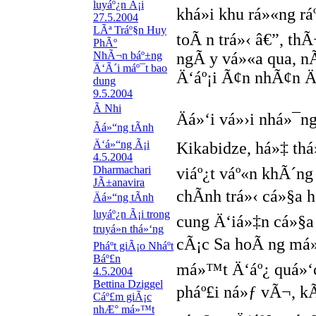
luyáº¿n Ã¡i
khá»i khu rá»«ng r
27.5.2004
LÃª Tráº§n Huy
toÃ n trá»‹ â€”, th
PhÃº
NhÃ¬n báº±ng
ngÃ y vá»«a qua, n
Ä‘Ã´i máº¯t bao
Ä‘áº¡i Ã¢n nhÃ¢n Ä
dung
9.5.2004
Ã Nhi
Äá»‘i vá»›i nhá»¯n
Ãá»“ng tÃ­nh
Ä‘á»“ng Ã¡i
Kikabidze, há»‡ thá»
4.5.2004
Dharmachari
viáº¿t váº«n khÃ´n
JÃ±anavira
chÃ­nh trá»‹ cá»§a 
Äá»“ng tÃ­nh
luyáº¿n Ã¡i trong
cung Ä‘iá»‡n cá»§a
truyá»n thá»‘ng
cÃ¡c Sa hoÃ ng má»
Pháº­t giÃ¡o Nháº­t
Báº£n
má»™t Ä‘áº¿ quá»‘c 
4.5.2004
Bettina Dziggel
pháº£i ná»ƒ vÃ¬, kÃ
Cáº£m giÃ¡c
nhÆ° má»™t