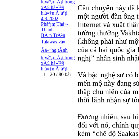
luyáº¿n Ã¡i trong
Câu chuyện này đã k
xÃ£ há»™i
hiá»‡n Ä‘áº¡i
một người đàn ông tr
4.9.2002
Internet và xuất thân
Pháº¡m Thá»‹
Thanh
tưởng thưởng Vakht
BÃ n TrÃ²n
(không phải như một
Talawas vá»
của cả hai quốc gi
Ãá»“ng tÃ­nh
nghị” nhân sinh nhật
luyáº¿n Ã¡i trong
xÃ£ há»™i
hiá»‡n Ä‘áº¡i
Và bậc nghệ sư có b
1 - 20 / 80 bài
mến mộ này đang sửa
thập chu niên của m
thời lãnh nhận sự t
Đương nhiên, sau b
đối với nó, chính q
kém “chế độ Saakas