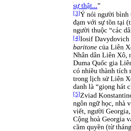
sự thật...
”
[3]
Ý nói người bình 
đạm với sự tồn tại 
người thuộc “các dâ
[4]
Iosif Davydovich
baritone
của Liên Xô
Nhân dân Liên Xô, n
Duma Quốc gia Liên
có nhiều thành tích 
trong lịch sử Liên 
danh là “giọng hát 
[5]
Zviad Konstanti
ngôn ngữ học, nhà v
viết, người Georgia
Cộng hoà Georgia và
cầm quyền (từ tháng