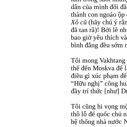
dân của mình đối đầu
thành con ngoáo ộp 
Xô
cũ
(hãy chú ý rằn
đã tan rã)! Bởi lẽ n
bao giờ yêu thích và
bình đẳng đều sớm m
Tôi mong Vakhtang 
thể đến Moskva để 
điều gì xúc phạm đ
“Hữu nghị” công huâ
đầy trí thức [như] 
Tôi cũng hi vọng mộ
thô lỗ đế quốc chủ n
hệ thống nhà nước 