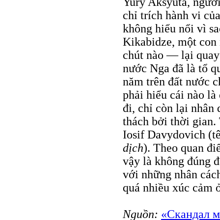
Yury Aksyuta, người
chỉ trích hành vi của
không hiểu nổi vì s
Kikabidze, một con 
chút nào — lại quay
nước Nga đã là tổ q
năm trên đất nước ch
phải hiểu cái nào là 
đi, chỉ còn lại nhân
thách bởi thời gian.
Iosif Davydovich (
dịch
). Theo quan đi
vậy là không đúng đ
với những nhân cách
quá nhiều xúc cảm ở
Nguồn:
«Скандал м