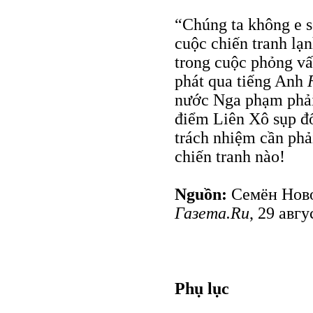
“Chúng ta không e sợ
cuộc chiến tranh lạ
trong cuộc phỏng vấ
phát qua tiếng Anh
nước Nga phạm phải s
điểm Liên Xô sụp đổ.
trách nhiệm cần phả
chiến tranh nào!
Nguồn:
Семён Нов
Газета.Ru
, 29 авгу
Phụ lục