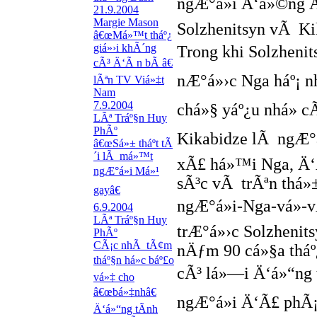
ngÆ°á»i Ä‘á»©ng Ä
21.9.2004
Margie Mason
Solzhenitsyn vÃ Ki
â€œMá»™t tháº¿
giá»›i khÃ´ng
Trong khi Solzhenit
cÃ³ Ä‘Ã n bÃ â€
nÆ°á»›c Nga háº¡ n
lÃªn TV Viá»‡t
Nam
7.9.2004
chá»§ yáº¿u nhá» c
LÃª Tráº§n Huy
PhÃº
Kikabidze lÃ ngÆ°á»
â€œSá»± tháº­t tÃ
´i lÃ má»™t
xÃ£ há»™i Nga, Ä‘
ngÆ°á»i Má»¹
sÃ³c vÃ trÃªn thá»
gayâ€
ngÆ°á»i-Nga-vá»
6.9.2004
LÃª Tráº§n Huy
trÆ°á»›c Solzhenit
PhÃº
CÃ¡c nhÃ tÃ¢m
nÄƒm 90 cá»§a tháº
tháº§n há»c báº£o
cÃ³ lá»—i Ä‘á»“ng 
vá»‡ cho
â€œbá»‡nhâ€
ngÆ°á»i Ä‘Ã£ phÃ¡
Ä‘á»“ng tÃ­nh