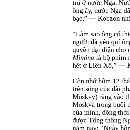
trú ở nước Nga. Nướ
ông ấy, nước Nga đã
bạc,” — Kobzon nhậ
“Làm sao ông có thể
người đã yêu quí ôn
quyền đại diện cho 
Mimino
là bộ phim 
hết ở Liên Xô,” — K
Còn nhớ hôm 12 thá
trên sóng của đài p
Moskvy) rằng vào th
Moskva trong buổi c
của mình, đồng thờ
được Tổng thống Nga
năm nay: “Ngày hôm