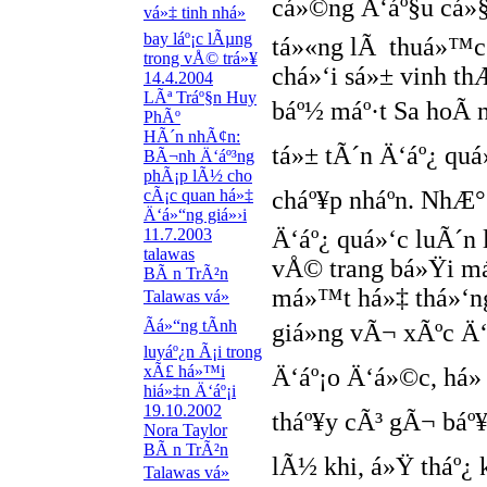
cá»©ng Ä‘áº§u cá»
vá»‡ tinh nhá»
bay láº¡c lÃµng
tá»«ng lÃ thuá»™c 
trong vÅ© trá»¥
chá»‘i sá»± vinh 
14.4.2004
LÃª Tráº§n Huy
báº½ máº·t Sa hoÃ n
PhÃº
HÃ´n nhÃ¢n:
tá»± tÃ´n Ä‘áº¿ quá»
BÃ¬nh Ä‘áº³ng
phÃ¡p lÃ½ cho
cÃ¡c quan há»‡
cháº¥p nháº­n. NhÆ°
Ä‘á»“ng giá»›i
11.7.2003
Ä‘áº¿ quá»‘c luÃ´n
talawas
vÅ© trang bá»Ÿi m
BÃ n TrÃ²n
má»™t há»‡ thá»‘ng 
Talawas vá»
Ãá»“ng tÃ­nh
giá»ng vÃ¬ xÃºc Ä‘
luyáº¿n Ã¡i trong
xÃ£ há»™i
Ä‘áº¡o Ä‘á»©c, há»
hiá»‡n Ä‘áº¡i
19.10.2002
tháº¥y cÃ³ gÃ¬ báº¥
Nora Taylor
BÃ n TrÃ²n
lÃ½ khi, á»Ÿ tháº¿ 
Talawas vá»