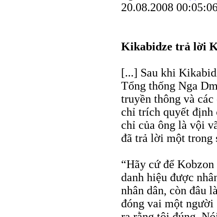
20.08.2008 00:05:0
Kikabidze trả lời 
[...] Sau khi Kikab
Tổng thống Nga Dmi
truyền thông và các
chỉ trích quyết định
chỉ của ông là vội v
đã trả lời một trong
“Hãy cứ để Kobzon 
danh hiệu được nhân 
nhân dân, còn đâu l
đóng vai một người 
ra rằng tôi đúng. Nó