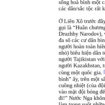
sống hoà bình một c
các dân/sắc tộc rất 
Ở Liên Xô trước đây
gọi là “Huân chươn
Druzhby Narodov), v
đa số các cư dân b
người hoàn toàn hiề
nhỏ) biểu hiện dân 
người Tajikistan vớ
người Kazakhstan, t
cùng một quốc gia.
bình” ấy, trên một 
cuồng nhiệt (của đ
vào mặt đội bóng đế
đi!” Nước Nga không
làm trong suốt nhữn