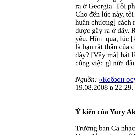
ra ở Georgia. Tôi p
Cho đến lúc này, tôi
huân chương] cách nà
được gây ra ở đây. R
yếu. Hôm qua, lúc 
là bạn rất thân của 
đây? [Vậy mà] hát là
công việc gì nữa đâ
Nguồn:
«Кобзон ос
19.08.2008 в 22:29.
Ý kiến của Yury A
Trưởng ban Ca nhạc