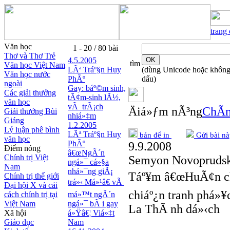
trang
Văn học
1 - 20 / 80 bài
Thơ và Thơ Trẻ
4.5.2005
tìm
Văn học Việt Nam
LÃª Tráº§n Huy
(dùng Unicode hoặc khôn
Văn học nước
PhÃº
dấu)
ngoài
Gay: báº©m sinh,
Các giải thưởng
tÃ¢m-sinh lÃ½,
văn học
vÃ trÃ¡ch
Äiá»ƒm nÃ³ng
ChÃ­n
Giải thưởng Bùi
nhiá»‡m
Giáng
1.2.2005
Lý luận phê bình
LÃª Tráº§n Huy
bản để in
Gửi bài nà
văn học
PhÃº
9.9.2008
Điểm nóng
â€œNgÃ´n
Chính trị Việt
Semyon Novopruds
ngá»¯ cá»§a
Nam
nhá»¯ng giÃ¡
Táº¥m â€œHuÃ¢n c
Chính trị thế giới
trá»‹ Má»¹â€ vÃ
Đại hội X và cải
chiáº¿n tranh phá»¥c
cách chính trị tại
má»™t ngÃ´n
Việt Nam
ngá»¯ bÃ i gay
La ThÃ nh dá»‹ch
Xã hội
á»Ÿâ€¦ Viá»‡t
Giáo dục
Nam