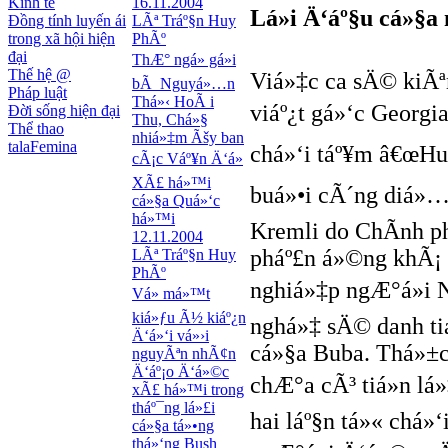
Kinh tế
16.11.2004
Lá»i Ä‘áº§u cá»§a
Đồng tính luyến ái
LÃª Tráº§n Huy
trong xã hội hiện
PhÃº
đại
ThÆ° ngá» gá»­i
Thế hệ @
Viá»‡c ca sÄ© kiÃª
bÃ Nguyá»…n
Pháp luật
Thá»‹ HoÃ i
viáº¿t gá»‘c Georgi
Đời sống hiện đại
Thu, Chá»§
Thể thao
nhiá»‡m Ãšy ban
talaFemina
chá»‘i táº¥m â€œH
cÃ¡c Váº¥n Ä‘á»
XÃ£ há»™i
buá»•i cÃ´ng diá»…n
cá»§a Quá»‘c
há»™i
Kremli do ChÃ­nh p
12.11.2004
pháº£n á»©ng khÃ¡
LÃª Tráº§n Huy
PhÃº
nghiá»‡p ngÆ°á»i 
Vá» má»™t
kiá»ƒu Ã½ kiáº¿n
nghá»‡ sÄ© danh ti
Ä‘á»‘i vá»›i
cá»§a Buba. Thá»±c
nguyÃªn nhÃ¢n
Ä‘áº¡o Ä‘á»©c
chÆ°a cÃ³ tiá»n lá
xÃ£ há»™i trong
tháº¯ng lá»£i
hai láº§n tá»« chá»
cá»§a tá»•ng
thá»‘ng Bush