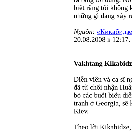
biết rằng tôi không 
những gì đang xảy ra 
Nguồn:
«Кикабидзе
20.08.2008 в 12:17.
Vakhtang Kikabidze
Diễn viên và ca sĩ 
đã từ chối nhận Hu
bỏ các buổi biểu di
tranh ở Georgia, sẽ 
Kiev.
Theo lời Kikabidze, 