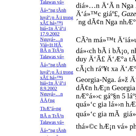
Talawas vá»
diá»…n Ä‘Ã n Nga Ä
Ãá»“ng tÃ­nh
Ä‘á»™c giáº£,
Gaze
luyáº¿n Ã¡i trong
´ng dÃ¢n Nga nhÆ° 
xÃ£ há»™i
hiá»‡n Ä‘áº¡i
17.9.2002
CÃ²n má»™t Ä‘iá»u
Nguyá»…n
Viá»‡t HÃ
dá»‹ch bÃ i bÃ¡o, n
BÃ n TrÃ²n
Talawas vá»
duy Ä‘Ã£ Ä‘Æ°a tÃ
Ãá»“ng tÃ­nh
cÃ¡ch ráº¥t xa Ä‘Æ°
luyáº¿n Ã¡i trong
xÃ£ há»™i
Georgia-Nga. á»ž 
hiá»‡n Ä‘áº¡i
dÃ¢n hÆ¡n Georgia 
8.9.2002
Nguyá»…n
nÆ°á»›c gáº§n 5 lá
ÄÄƒng
quá»‘c gia lá»›n h
ThÆ°á»ng
quá»‘c gia mÃ giá»
BÃ n TrÃ²n
Talawas vá»
thá»©c hÆ¡n vá» p
Ãá»“ng tÃ­nh