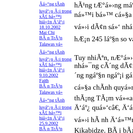
hÃ¹ng tÆ°á»›ng máº
Ãá»“ng tÃ­nh
luyáº¿n Ã¡i trong
ná»™i bá»™ cá»§a 
xÃ£ há»™i
hiá»‡n Ä‘áº¡i
vá»›i dÃ¢n sá»‘ nhá
18.10.2002
Mai Chi
hÆ¡n 245 láº§n so vá
BÃ n TrÃ²n
Talawas vá»
Ãá»“ng tÃ­nh
Tuy nhiÃªn, nÆ°á»›
luyáº¿n Ã¡i trong
nhá»¯ng cÃ´ng dÃ¢
xÃ£ há»™i
hiá»‡n Ä‘áº¡i
´ng ngáº§n ngáº¡i g
9.10.2002
Faith
BÃ n TrÃ²n
cá»§a chÃ­nh quyá»
Talawas vá»
thÃ¡ng TÃ¡m vá»«a
Ãá»“ng tÃ­nh
Ä‘áº¿ quá»‘câ€, Ä‘á
luyáº¿n Ã¡i trong
xÃ£ há»™i
hiá»‡n Ä‘áº¡i
vá»›i hÃ nh Ä‘á»™n
25.9.2002
BÃ n TrÃ²n
Kikabidze. BÃ i b