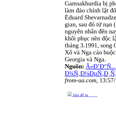
Gamsakhurdia bị phe
làm đảo chính lật đ
Ėduard Shevarnadze,
gian, sau đó tử nạn
nguyên nhân đến nay
khôi phục nền độc l
tháng 3.1991, song 
Xô và Nga cáo buộc 
Georgia và Nga.
Nguồn:
Â«Ð’Ð°Ñ…
Ð¾Ñ‚Ð¼ÐµÑ‚Ð¸Ñ‚
from-ua.com
, 13:57
bản để in