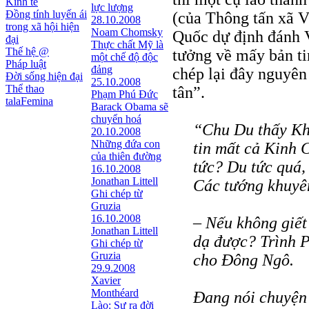
Kinh tế
lực lượng
Đồng tính luyến ái
(của Thông tấn xã V
28.10.2008
trong xã hội hiện
Noam Chomsky
Quốc dự định đánh V
đại
Thực chất Mỹ là
Thế hệ @
tưởng về mấy bản t
một chế độ độc
Pháp luật
đảng
chép lại đây nguyên
Đời sống hiện đại
25.10.2008
Thể thao
tân”.
Phạm Phú Đức
talaFemina
Barack Obama sẽ
chuyển hoá
“Chu Du thấy Kh
20.10.2008
Những đứa con
tin mất cả Kinh 
của thiên đường
tức? Du tức quá, 
16.10.2008
Jonathan Littell
Các tướng khuyên
Ghi chép từ
Gruzia
16.10.2008
– Nếu không giết
Jonathan Littell
dạ được? Trình P
Ghi chép từ
Gruzia
cho Đông Ngô.
29.9.2008
Xavier
Monthéard
Đang nói chuyện 
Lào: Sự ra đời