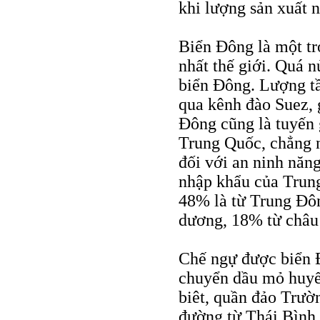
khi lượng sản xuất 
Biển Đông là một t
nhất thế giới. Quá n
biển Đông. Lượng tầ
qua kênh đào Suez, 
Đông cũng là tuyến 
Trung Quốc, chẳng n
đối với an ninh nă
nhập khẩu của Trung
48% là từ Trung Đô
dương, 18% từ châu
Chế ngự được biển 
chuyển dầu mỏ huyế
biêt, quần đảo Trườn
đường từ Thái Bình