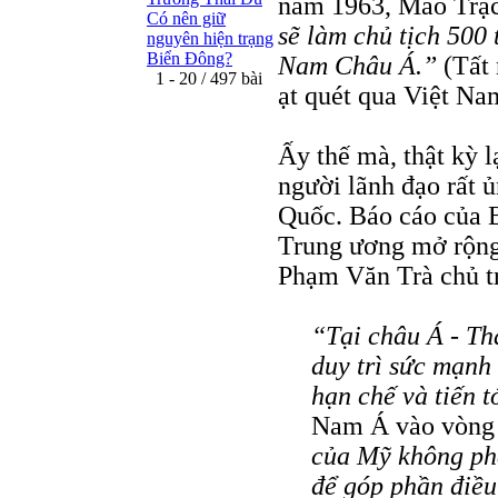
năm 1963, Mao Trạc
Có nên giữ
sẽ làm chủ tịch 500
nguyên hiện trạng
Biển Đông?
Nam Châu Á.”
(Tất 
1 - 20 / 497 bài
ạt quét qua Việt Na
Ấy thế mà, thật kỳ l
người lãnh đạo rất 
Quốc. Báo cáo của 
Trung ương mở rộng
Phạm Văn Trà chủ tr
“Tại châu Á - Th
duy trì sức mạnh 
hạn chế và tiến t
Nam Á vào vòng 
của Mỹ không phả
để góp phần điều 