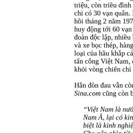
triệu, còn triều đìn
chỉ có 30 vạn quân.
hồi tháng 2 năm 197
huy động tới 60 vạn
đoàn độc lập, nhiều
và xe bọc thép, hàn
loại của hầu khắp c
tấn công Việt Nam, đ
khỏi vòng chiến chỉ 
Hẳn đòn đau vẫn còn
Sina.com
cũng còn b
“Việt Nam là nướ
Nam Á, lại có ki
biệt là kinh nghi