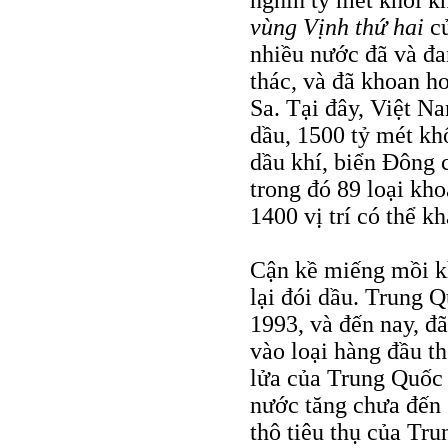
nghìn tỷ mét khối k
vùng Vịnh thứ hai
củ
nhiều nước đã và đa
thác, và đã khoan h
Sa. Tại đây, Việt N
dầu, 1500 tỷ mét kh
dầu khí, biển Đông 
trong đó 89 loại kh
1400 vị trí có thể kh
Cận kề miếng mồi k
lại đói dầu. Trung 
1993, và đến nay, đ
vào loại hàng đầu t
lửa của Trung Quốc 
nước tăng chưa đến
thô tiêu thụ của Tru