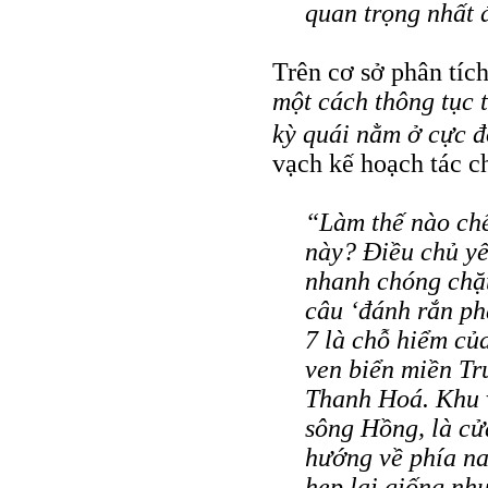
quan trọng nhất 
Trên cơ sở phân tíc
một cách thông tục 
kỳ quái nằm ở cực 
vạch kế hoạch tác ch
“Làm thế nào chế
này? Điều chủ yế
nhanh chóng chặt
câu ‘đánh rắn phả
7 là chỗ hiểm củ
ven biển miền Tr
Thanh Hoá. Khu 
sông Hồng, là cử
hướng về phía na
hẹp lại giống như