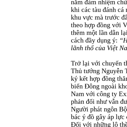
năm đảm nhiệm chức
khi các tàu đánh cá
khu vực mà trước đ
theo hợp đồng với 
thêm một lần dằn lạ
cách đầy dụng ý:
“H
lãnh thổ của Việt N
Trở lại với chuyến 
Thủ tướng Nguyễn T
ký kết hợp đồng thă
biển Đông ngoài kh
Nam với công ty Ex
phản đối như vẫn đư
Người phát ngôn Bộ
bác ý đồ gây áp lực
Đối với những lô th