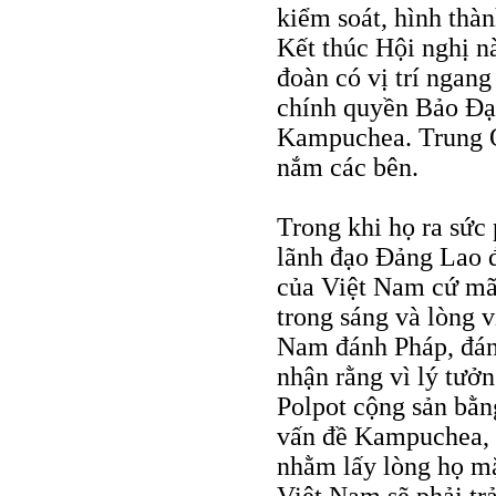
kiểm soát, hình thà
Kết thúc Hội nghị nà
đoàn có vị trí ngan
chính quyền Bảo Đạ
Kampuchea. Trung Q
nắm các bên.
Trong khi họ ra sức
lãnh đạo Đảng Lao đ
của Việt Nam cứ mãi
trong sáng và lòng v
Nam đánh Pháp, đánh
nhận rằng vì lý tưở
Polpot cộng sản bằn
vấn đề Kampuchea, p
nhằm lấy lòng họ mặ