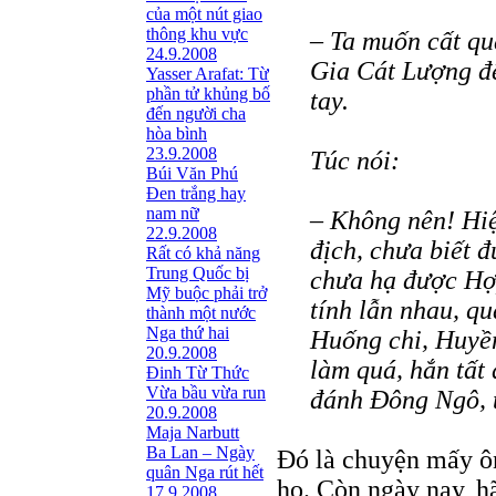
của một nút giao
thông khu vực
– Ta muốn cất qu
24.9.2008
Gia Cát Lượng để 
Yasser Arafat: Từ
phần tử khủng bố
tay.
đến người cha
hòa bình
23.9.2008
Túc nói:
Búi Văn Phú
Đen trắng hay
nam nữ
– Không nên! Hiệ
22.9.2008
địch, chưa biết 
Rất có khả năng
Trung Quốc bị
chưa hạ được Hợ
Mỹ buộc phải trở
tính lẫn nhau, q
thành một nước
Nga thứ hai
Huống chi, Huyền
20.9.2008
làm quá, hắn tất 
Đinh Từ Thức
Vừa bầu vừa run
đánh Đông Ngô, t
20.9.2008
Maja Narbutt
Ba Lan – Ngày
Đó là chuyện mấy ô
quân Nga rút hết
họ. Còn ngày nay, h
17.9.2008