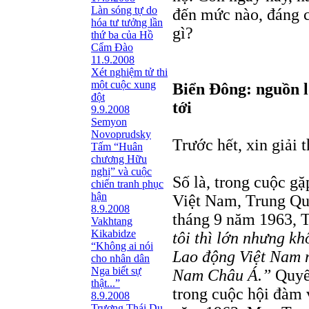
Làn sóng tự do
đến mức nào, đáng c
hóa tư tưởng lần
gì?
thứ ba của Hồ
Cẩm Đào
11.9.2008
Xét nghiệm tử thi
một cuộc xung
Biển Đông: nguồn l
đột
tới
9.9.2008
Semyon
Novoprudsky
Trước hết, xin giải t
Tấm “Huân
chương Hữu
nghị” và cuộc
Số là, trong cuộc gặ
chiến tranh phục
hận
Việt Nam, Trung Qu
8.9.2008
tháng 9 năm 1963, 
Vakhtang
Kikabidze
tôi thì lớn nhưng k
“Không ai nói
Lao động Việt Nam 
cho nhân dân
Nga biết sự
Nam Châu Á.”
Quyết
thật...”
trong cuộc hội đàm
8.9.2008
Trương Thái Du