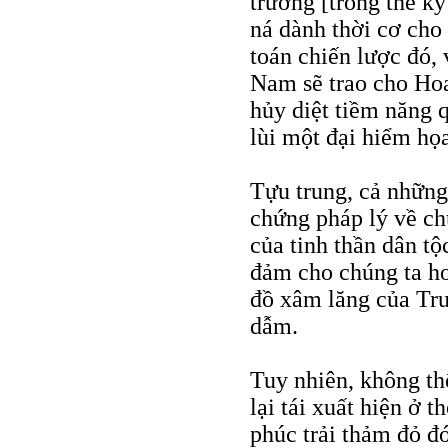
trường [trong thế kỷ
ná dành thời cơ cho
toán chiến lược đó,
Nam sẽ trao cho Hoa
hủy diệt tiềm năng 
lùi một đại hiểm họa
Tựu trung, cả những
chứng pháp lý về chủ
của tinh thần dân tộ
đảm cho chúng ta ho
đồ xâm lăng của Tr
dẫm.
Tuy nhiên, không th
lại tái xuất hiện ở 
phúc trải thảm đỏ đ