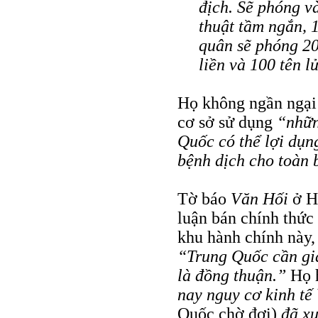
địch. Sẽ phóng v
thuật tầm ngắn, 1
quân sẽ phóng 200
liền và 100 tên l
Họ không ngần ngại t
cơ sở sử dụng
“nhữn
Quốc có thể lợi dụng
bệnh dịch cho toàn
Tờ báo
Văn Hối
ở H
luận bán chính thức
khu hành chính này,
“Trung Quốc cần giả
là đồng thuận.”
Họ h
nay nguy cơ kinh tế
Quốc chờ đợi)
đã xu