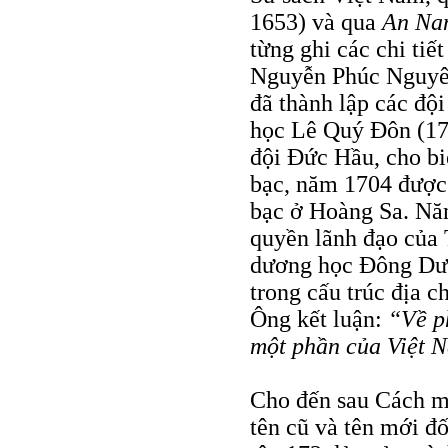
1653) và qua
An Nam
từng ghi các chi tiế
Nguyễn Phúc Nguyên
đã thành lập các độ
học Lê Quý Đôn (17
đội Đức Hầu, cho bi
bạc, năm 1704 được 
bạc ở Hoàng Sa. Năm
quyền lãnh đạo của 
dương học Đông Dươ
trong cấu trúc địa c
Ông kết luận:
“Về p
một phần của Việt 
Cho đến sau Cách m
tên cũ và tên mới đ