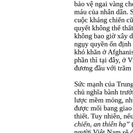
bảo vệ ngai vàng ch
máu của nhân dân. S
cuộc kháng chiến c
quyết không thể thấ
không bao giờ xây d
ngụy quyền ổn định 
khó khăn ở Afghanis
phần thì tại đây, ở
đương đầu với trăm
Sức mạnh của Trung
chủ nghĩa bành trư
lược mềm mỏng, như
được mối bang giao 
thiết. Tuy nhiên, n
chiến, an thiên hạ”
(
người Việt Nam sẽ đ