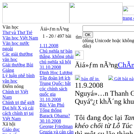
trang
Văn học
Äiá»ƒm nÃ³ng
Thơ và Thơ Trẻ
1 - 20 / 497 bài
tìm
Văn học Việt Nam
(dùng Unicode hoặc khôn
Văn học nước
1.11.2008
dấu)
ngoài
Chủ nghĩa tư bản
Các giải thưởng
thắng, không phải
văn học
chủ nghĩa xã hội
Äiá»ƒm nÃ³ng
ChÃ­n
Giải thưởng Bùi
31.10.2008
Giáng
Đinh Học Lương
Lý luận phê bình
Tập đoàn lợi ích
bản để in
Gửi bài nà
văn học
Trung Quốc: bắt
11.9.2008
Điểm nóng
cóc chính sách
Chính trị Việt
Nguyá»…n Thanh G
quốc gia
Nam
31.10.2008
Quyáº¿t khÃ´ng khu
Chính trị thế giới
Bùi Văn Phú
Đại hội X và cải
Tổng thống
cách chính trị tại
Barack Obama?
Tôi đang đọc lại
Tam
Việt Nam
30.10.2008
Xã hội
khéo chối từ Lỗ Túc
George Friedman
Giáo dục
Gruzia và cán cân
thì một cụ lão thàn