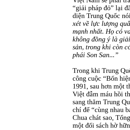
Việt Nam sẽ phải trả
“giải pháp đỏ” lại đ
diện Trung Quốc nó
xét về lực lượng quâ
mạnh nhất. Họ có va
không đồng ý là giải
sản, trong khi còn c
phái Son San...”
Trong khi Trung Qu
công cuộc “Bốn hiện
1991, sau hơn một t
Việt đẫm máu hồi t
sang thăm Trung Quố
chí để “cùng nhau b
Chua chát sao, Tổng
một đối sách hờ hữ