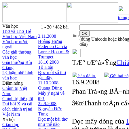
trang
Văn học
1 - 20 / 482 bài
Thơ và Thơ Trẻ
tìm
2.11.2008
Văn học Việt Nam
(dùng Unicode hoặc khôn
Hoàng Hưng
Văn học nước
dấu)
Federico García
ngoài
Lorca: Họa mi &
Các giải thưởng
Trumpet
văn học
TÆ° tÆ°á»Ÿng
Chiá
18.10.2008
Giải thưởng Bùi
Tô Hoài
Giáng
Đọc một số thơ
Lý luận phê bình
bản để in
Gửi bài nà
gần đây
văn học
16.9.2008
11.10.2008
Điểm nóng
Quang Dũng
Chính trị Việt
Phan Trá»ng BÃ¬n
Mấy ý nghĩ về
Nam
thơ
Chính trị thế giới
â€œThanh toÃ¡n cá»™
22.9.2008
Đại hội X và cải
Nguyễn Đức
cách chính trị tại
Tùng
Việt Nam
Đọc một bài thơ
Xã hội
Đọc mấy dòng của
như thế nào
Giáo dục