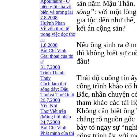
Apollinaire - Ở
sản năm Mậu Thân.
biên giới của vô
sông”
: với một lòng
biên và tương lai
7.8.2008
gia tộc đến như thế
Huỳnh Phan
kết án cộng sản?
Về vốn thực tế
trong việc đọc thơ
ca
Nếu ông sinh ra ở m
1.8.2008
Bùi Chí Vinh
thì không biết sự cu
Giai thoại của thi
đâu!
sĩ
31.7.2008
Trịnh Thanh
Thái độ cuồng tín ấ
Thủy
Cách làm thơ
công trình khảo cổ 
sống dậy: Đấu
Bắc, nhân chuyện c
Thơ và Thơ Quật
26.7.2008
tham khảo các tài li
Yến Nhi
Không cần biết ông 
Thơ Việt trên
đường hội nhập
chẳng rõ nguồn gốc 
24.7.2008
bày tỏ ngay sự “ngh
Bùi Chí Vinh
Phát minh của thi
công trình ấy, với 