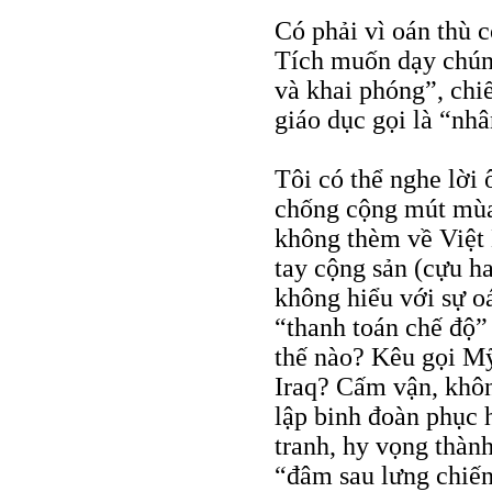
Có phải vì oán thù 
Tích muốn dạy chún
và khai phóng”, chi
giáo dục gọi là “nh
Tôi có thể nghe lời
chống cộng mút mùa
không thèm về Việt
tay cộng sản (cựu h
không hiểu với sự o
“thanh toán chế độ” 
thế nào? Kêu gọi M
Iraq? Cấm vận, khôn
lập binh đoàn phục 
tranh, hy vọng thành
“đâm sau lưng chiến