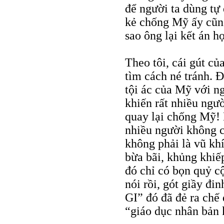
để người ta dùng tự
kẻ chống Mỹ ấy cũng
sao ông lại kết án h
Theo tôi, cái gút củ
tìm cách né tránh. 
tội ác của Mỹ với n
khiến rất nhiều ngư
quay lại chống Mỹ! 
nhiều người không c
không phải là vũ khí
bừa bãi, khủng khiếp
đó chỉ có bọn quỷ c
nói rồi, gót giầy đi
GI” đó đã đẻ ra chế
“giáo dục nhân bản 