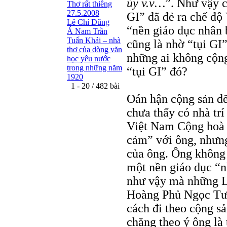
ủy v.v…
”. Như vậy c
Thơ rất thiêng
27.5.2008
GI” đã đẻ ra chế độ
Lê Chí Dũng
“nền giáo dục nhân
Á Nam Trần
Tuấn Khải – nhà
cũng là nhờ “tụi GI
thơ của dòng văn
những ai không cộng
học yêu nước
trong những năm
“tụi GI” đó?
1920
1 - 20 / 482 bài
Oán hận cộng sản đế
chưa thấy có nhà trí
Việt Nam Cộng hoà 
cảm” với ông, nhưng 
của ông. Ông không n
một nền giáo dục “
như vậy mà những L
Hoàng Phủ Ngọc Tườn
cách đi theo cộng s
chăng theo ý ông là 