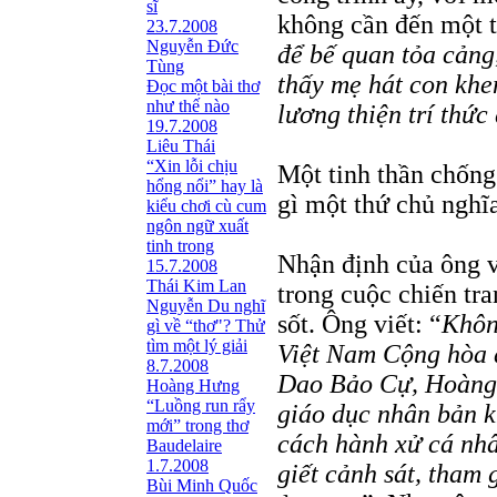
sĩ
không cần đến một tí
23.7.2008
Nguyễn Đức
để bế quan tỏa cảng
Tùng
thấy mẹ hát con khen
Ðọc một bài thơ
như thế nào
lương thiện trí thức
19.7.2008
Liêu Thái
“Xin lỗi chịu
Một tinh thần chống
hổng nổi” hay là
gì một thứ chủ nghĩ
kiểu chơi cù cum
ngôn ngữ xuất
tinh trong
Nhận định của ông v
15.7.2008
Thái Kim Lan
trong cuộc chiến tr
Nguyễn Du nghĩ
sốt. Ông viết: “
Khôn
gì về “thơ"? Thử
tìm một lý giải
Việt Nam Cộng hòa 
8.7.2008
Dao Bảo Cự, Hoàng 
Hoàng Hưng
“Luồng run rẩy
giáo dục nhân bản 
mới” trong thơ
cách hành xử cá nhâ
Baudelaire
1.7.2008
giết cảnh sát, tham 
Bùi Minh Quốc