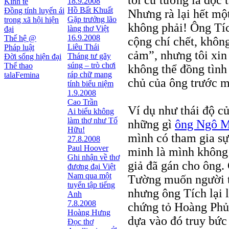
tôi cứ tưởng là đọc 
18.9.2008
Kinh tế
Hồ Bất Khuất
Đồng tính luyến ái
Nhưng rà lại hết một
Gặp trưởng lão
trong xã hội hiện
không phải! Ông Tí
làng thơ Việt
đại
16.9.2008
Thế hệ @
cộng chí chết, không
Liêu Thái
Pháp luật
cảm”, nhưng tôi xin 
Tháng tư gãy
Đời sống hiện đại
súng – trò chơi
Thể thao
không thể đồng tình
ráp chữ mang
talaFemina
chủ của ông trước m
tính biểu niệm
1.9.2008
Cao Trần
Ví dụ như thái độ c
Ai biểu không
làm thơ như Tố
những gì
ông Ngô M
Hữu!
mình có tham gia sự
27.8.2008
Paul Hoover
minh là mình không 
Ghi nhận về thơ
giả đã gán cho ông.
đương đại Việt
Nam qua một
Tường muốn người ta
tuyển tập tiếng
nhưng ông Tích lại l
Anh
7.8.2008
chứng tỏ Hoàng Phủ
Hoàng Hưng
dựa vào đó truy bức
Đọc thơ