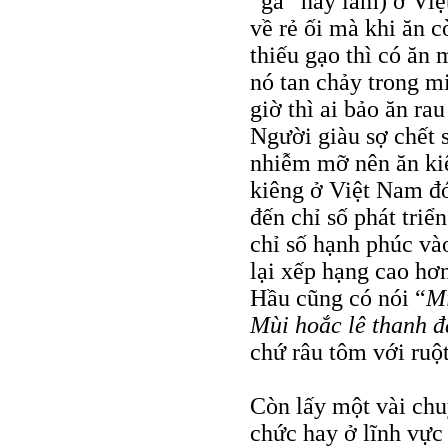
“gà” này lắm) ở Việ
về rẻ ối mà khi ăn c
thiếu gạo thì có ăn
nó tan chảy trong m
giờ thì ai bảo ăn rau
Người giàu sợ chết 
nhiễm mỡ nên ăn kiê
kiêng ở Việt Nam đ
đến chỉ số phát triể
chỉ số hạnh phúc v
lại xếp hạng cao hơ
Hầu cũng có nói “
Mi
Mùi hoắc lê thanh 
chứ râu tôm với ruột
Còn lấy một vài chu
chức hay ở lĩnh vực