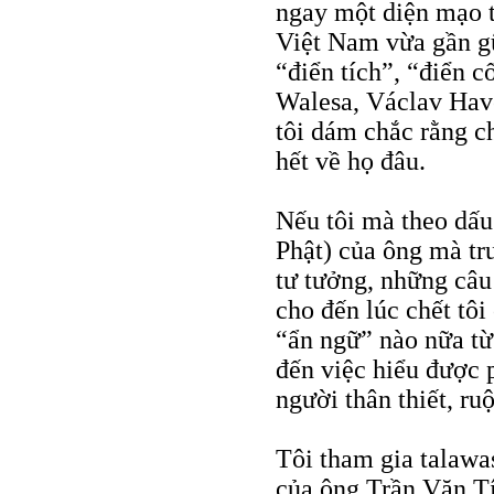
ngay một diện mạo t
Việt Nam vừa gần gũi
“điển tích”, “điển 
Walesa, Václav Have
tôi dám chắc rằng c
hết về họ đâu.
Nếu tôi mà theo dấu
Phật) của ông mà tr
tư tưởng, những câu 
cho đến lúc chết tô
“ẩn ngữ” nào nữa từ 
đến việc hiểu được
người thân thiết, ruộ
Tôi tham gia talawa
của ông Trần Văn Tí