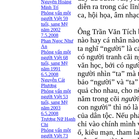
Nguyễn Hoàng
diễn ra trong các lĩn
Minh Trí
Phỏng vấn một
ca, hội họa, âm nh
người Việt 59
tuổi, sang Mỹ
năm 2002
Ông Trần Văn Tích b
7.5.2008
nào hay cá nhân nào
Phan Ngọc Như
An
ta nghĩ “người” là c
Phỏng vấn một
có người tranh cãi n
người Việt 68
tuổi, sang Mỹ
văn học, bởi có ngư
năm 1991
người nhìn “ta” mà 
6.5.2008
Nguyễn Cát
bảo “người” và “ta”
Phương
quả cho nhau, cho n
Phỏng vấn một
người Việt 53
năm trong cõi
người
tuổi, sang Mỹ
con người” thì nó là
năm 2003
6.5.2008
của dân tộc. Nếu phả
Trương Nữ Hạnh
chỉ vào chính mình 
Chi
Phỏng vấn một
ố, kiêu mạn, tham 
người Việt 73