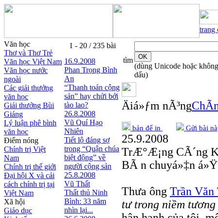
trang
Văn học
1 - 20 / 235 bài
Thơ và Thơ Trẻ
tìm
16.9.2008
Văn học Việt Nam
(dùng Unicode hoặc khôn
Phan Trọng Bình
Văn học nước
dấu)
An
ngoài
“Thanh toán cộng
Các giải thưởng
sản” hay chửi bới
văn học
Äiá»ƒm nÃ³ng
ChÃ­n
tào lao?
Giải thưởng Bùi
26.8.2008
Giáng
Vũ Quí Hạo
Lý luận phê bình
bản để in
Gửi bài nà
Nhiên
văn học
25.9.2008
Tiết lộ đáng sợ
Điểm nóng
trong “Quận chúa
Chính trị Việt
TrÆ°Æ¡ng CÃ´ng K
biệt động” về
Nam
BÃ n chuyá»‡n á»Ÿ
người cộng sản
Chính trị thế giới
25.8.2008
Đại hội X và cải
Vũ Thất
cách chính trị tại
Thưa ông
Trần Văn 
Thất thủ Ninh
Việt Nam
Bình: 33 năm
Xã hội
tư trong niềm tương
nhìn lại...
Giáo dục
hân hạnh của tôi, m