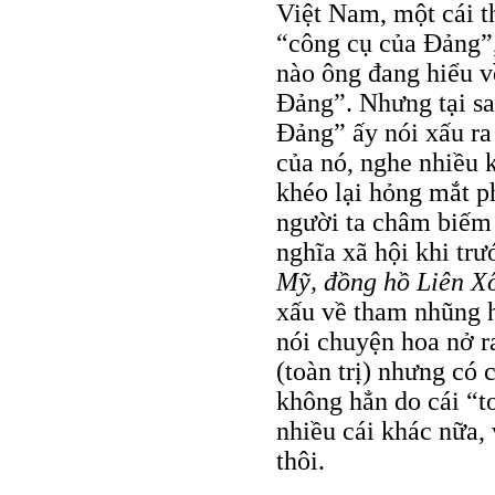
Việt Nam, một cái t
“công cụ của Đảng”,
nào ông đang hiểu v
Đảng”. Nhưng tại sa
Đảng” ấy nói xấu ra 
của nó, nghe nhiều 
khéo lại hỏng mắt ph
người ta châm biếm
nghĩa xã hội khi trư
Mỹ, đồng hồ Liên Xô
xấu về tham nhũng h
nói chuyện hoa nở r
(toàn trị) nhưng có 
không hẳn do cái “t
nhiều cái khác nữa,
thôi.