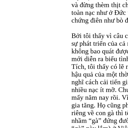
và đừng thèm thịt ch
toàn nạc như ở Đức v
chứng điên như bò đ
Bởi tôi thấy vì câu
sự phát triển của cả 
không bao quát được
mới diễn ra biểu tì
Tích, tôi thấy có lẽ
hậu quả của một thờ
nghĩ cách cải tiến g
nhiều nạc ít mỡ. Ch
mấy năm nay rồi. Vì
gia tăng. Họ cũng p
riêng về con gà thì 
nhầm “gà” đứng đườn