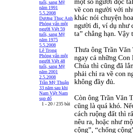
một số người đọc ta
tuổi, sang Mỹ
năm 1991
về con người với nh
5.5.2008
khác nói chuyện hoa
Dương Thục Anh
Phỏng vấn một
người đi, ví dụ như
người Việt 59
ta” chẳng hạn. Vậy t
tuổi, sang Mỹ
năm 1975
5.5.2008
Thưa ông Trần Văn T
Lê Trọng
Phỏng vấn một
ngay cả những Con N
người Việt 48
Chúa thì cũng đã lắm
tuổi, sang Mỹ
năm 2001
phải chỉ ra về con n
2.5.2008
không đầy đủ.
Trần Mỹ Thuận
33 năm sau khi
Nam Việt Nam
Còn ông Trần Văn Tí
sụp đổ
1 - 20 / 235 bài
cũng là quá khó. Nế
cách ruộng đất thì rấ
nêu ra, hoặc như một
cộng”, “chống cộng”