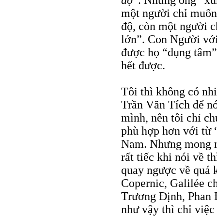
độ
”. Nhưng ông “xun
một người chỉ muốn 
độ, còn một người c
lớn”. Con Người với
được họ “dụng tâm” 
hết được.
Tôi thì không có nh
Trần Văn Tích để nói
mình, nên tôi chỉ ch
phù hợp hơn với từ 
Nam. Nhưng mong mu
rất tiếc khi nói về t
quay ngược về quá k
Copernic, Galilée c
Trương Định, Phan
như vậy thì chỉ việ