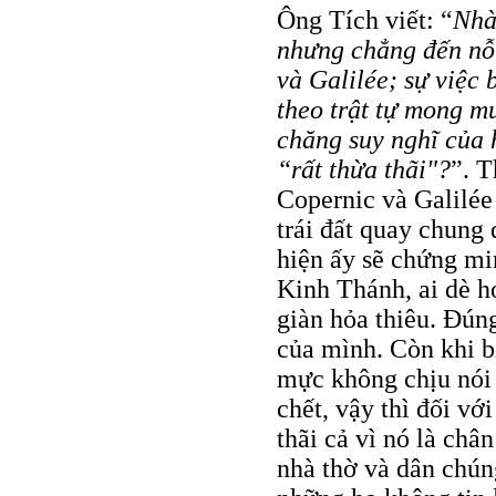
Ông Tích viết: “
Nhà
nhưng chẳng đến nỗi 
và Galilée; sự việc 
theo trật tự mong m
chăng suy nghĩ của h
“rất thừa thãi"?
”. T
Copernic và Galilée
trái đất quay chung
hiện ấy sẽ chứng mi
Kinh Thánh, ai dè họ
giàn hỏa thiêu. Đún
của mình. Còn khi bị
mực không chịu nói 
chết, vậy thì đối vớ
thãi cả vì nó là chân
nhà thờ và dân chún