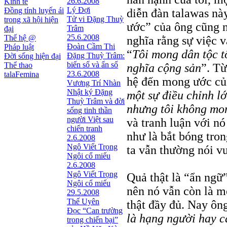
26.6.2008
Kinh tế
Lý Đợi
Đồng tính luyến ái
diễn đàn talawas nà
Tử vi Đặng Thuỳ
trong xã hội hiện
ước” của ông cũng 
Trâm
đại
25.6.2008
Thế hệ @
nghĩa rằng sự việc 
Đoàn Cầm Thi
Pháp luật
“
Tôi mong dân tộc tô
Đặng Thuỳ Trâm:
Đời sống hiện đại
biến số và ẩn số
Thể thao
nghĩa cộng sản
”. Từ
23.6.2008
talaFemina
hệ đến mong ước của 
Vương Trí Nhàn
Nhật ký Ðặng
một sự điều chỉnh lớ
Thuỳ Trâm và đời
nhưng tôi không mon
sống tinh thần
người Việt sau
và tranh luận với nó
chiến tranh
như là bắt bóng tro
2.6.2008
Ngô Viết Trọng
ta vẫn thường nói vu
Ngôi cổ miếu
2.6.2008
Ngô Viết Trọng
Quả thật là “ẩn ngữ”
Ngôi cổ miếu
nên nó vẫn còn là m
29.5.2008
Thế Uyên
thật đầy đủ. Nay ôn
Đọc “Can trường
là hạng người hay 
trong chiến bại”