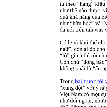
tù theo “hạng” kiểu 
như thế nào được, vì
quá khả năng của bi
như “hữu học” và “
đã nói trên talawas v
Có lẽ vì khó thế cho 
ngữ”, còn ai đó cho
“lộ” gì cả thì tôi c
Còn chữ “đồng bào”, 
không phải là “ẩn ng
Trong
bài trước tôi 
“xung đột” với ý nà
Việt Nam có một s
như đối ngoại, như