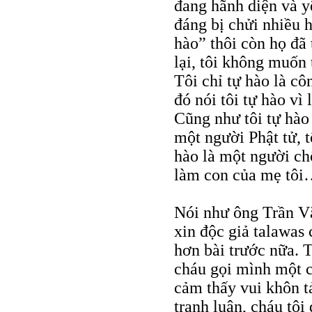
đang hãnh diện và y
đáng bị chửi nhiều h
hào” thôi còn họ đã 
lại, tôi không muốn 
Tôi chỉ tự hào là c
đó nói tôi tự hào vì
Cũng như tôi tự hào 
một người Phật tử, t
hào là một người ch
làm con của mẹ tô
Nói như ông Trần Vă
xin độc giả talawas 
hơn bài trước nữa. T
cháu gọi mình một cá
cảm thấy vui khôn tả
tranh luận, cháu tôi 