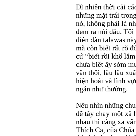
Dĩ nhiên thời cải cá
những mặt trái trong
nó, không phải là n
đem ra nói đâu. Tôi
diễn đàn talawas này
mà còn biết rất rõ đ
cứ “biết rồi khổ lắm
chưa biết ấy sớm m
văn thôi, lâu lâu xu
hiện hoài và lĩnh v
ngán như thường.
Nếu nhìn những chuy
để tẩy chay một xã h
nhau thì càng xa v
Thích Ca, của Chúa