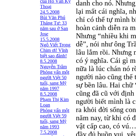
của Hồ Văn Kỳ
danh cho nó. Nhưng 
Thoại
lại mất cái nghĩa, n
24.5.2008
Bùi Văn Phú
chỉ có thể tự mình 
Tháng Tư: 33
hoàn cảnh diễn ra m
năm sau ở San
Jose
Nhưng “nhiều khi m
15.5.2008
dễ”, nói như ông Trầ
Ngô Viết Trọng
Chim ơi! Vĩnh
lâu lắm rồi. Nhưng m
biệt sao đành!
có ý nghĩa. Cái gì 
8.5.2008
Nguyễn Trâm
nữa là lúc chán nó r
Phỏng vấn một
người nào cũng thế 
người Việt 50
tuổi, sang Mỹ
sự bền lâu. Hai chữ 
năm 1997
cũng đã cũ với định
8.5.2008
Phạm Thị Kim
người biết mình là 
Loan
ra khỏi đời sống con
Phỏng vấn một
người Việt 59
năm nay, từ khi có 
tuổi, sang Mỹ
vật cấp cao, có vú
năm 1993
7.5.2008
đầy đủ buồn vui, yê