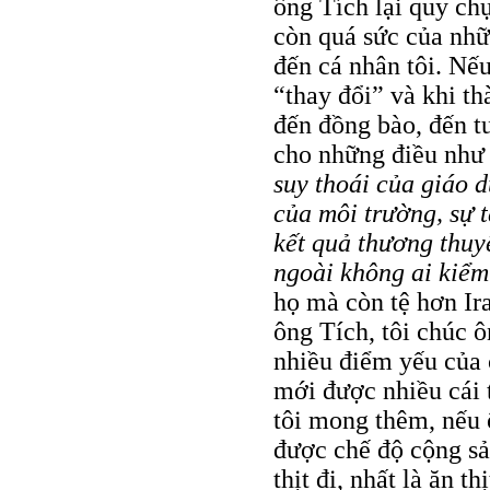
ông Tích lại quy chụ
còn quá sức của nhữ
đến cá nhân tôi. Nế
“thay đổi” và khi th
đến đồng bào, đến t
cho những điều như ô
suy thoái của giáo d
của môi trường, sự t
kết quả thương thuyế
ngoài không ai kiểm 
họ mà còn tệ hơn Ira
ông Tích, tôi chúc 
nhiều điểm yếu của 
mới được nhiều cái 
tôi mong thêm, nếu 
được chế độ cộng sả
thịt đi, nhất là ăn t