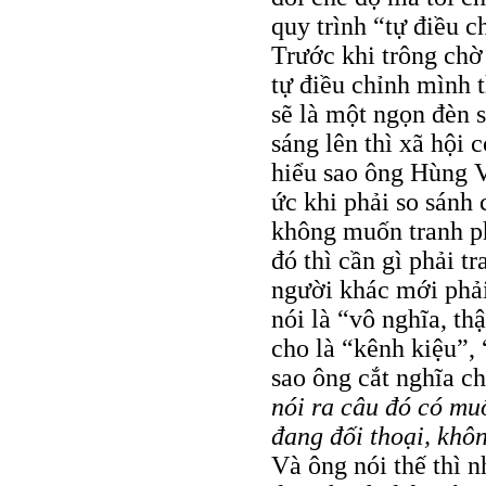
quy trình “tự điều c
Trước khi trông chờ 
tự điều chỉnh mình t
sẽ là một ngọn đèn 
sáng lên thì xã hội
hiểu sao ông Hùng Võ
ức khi phải so sánh 
không muốn tranh ph
đó thì cần gì phải t
người khác mới phải
nói là “vô nghĩa, th
cho là “kênh kiệu”,
sao ông cắt nghĩa c
nói ra câu đó có mu
đang đối thoại, khô
Và ông nói thế thì n