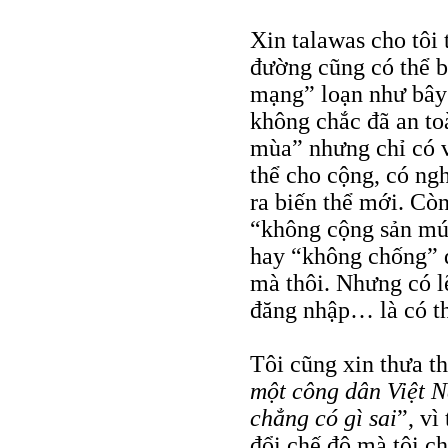
Xin talawas cho tôi
đường cũng có thể bị
mạng” loạn như bây g
không chắc đã an to
mùa” nhưng chỉ có v
thể cho cộng, có ngh
ra biến thể mới. Cò
“không cộng sản mút
hay “không chống” đ
mà thôi. Nhưng có l
đăng nhập… là có t
Tôi cũng xin thưa 
một công dân Việt N
chẳng có gì sai
”, vì
đổi chế độ mà tôi c