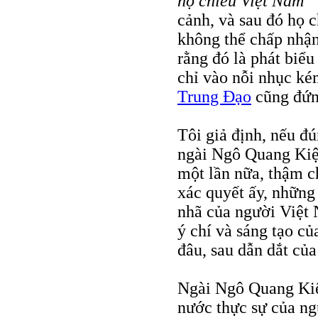
hộ chiếu Việt Nam”
cảnh, và sau đó họ 
không thể chấp nhận
rằng đó là phát biể
chỉ vào nỗi nhục k
Trung Đạo
cũng đứng
Tôi giả định, nếu đún
ngài Ngô Quang Kiệt
một lần nữa, thậm ch
xác quyết ấy, những
nhã của người Việt 
ý chí và sáng tạo củ
đâu, sau dẫn dắt của
Ngài Ngô Quang Kiệ
nước thực sự của n