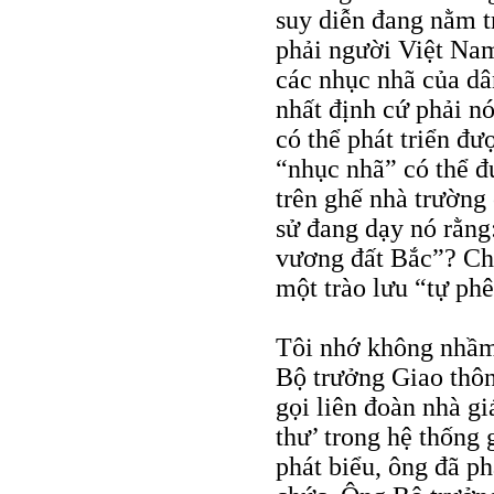
suy diễn đang nằm 
phải người Việt Nam
các nhục nhã của dâ
nhất định cứ phải n
có thể phát triển đư
“nhục nhã” có thể đ
trên ghế nhà trường 
sử đang dạy nó rằn
vương đất Bắc”? Chú
một trào lưu “tự phê
Tôi nhớ không nhầm
Bộ trưởng Giao thôn
gọi liên đoàn nhà g
thư’ trong hệ thống 
phát biểu, ông đã ph