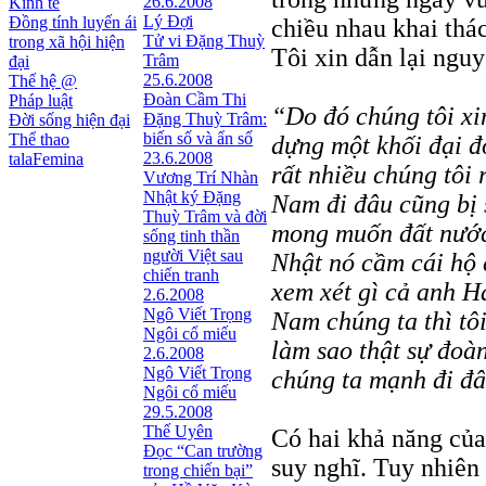
26.6.2008
Kinh tế
Lý Đợi
Đồng tính luyến ái
chiều nhau khai thá
Tử vi Đặng Thuỳ
trong xã hội hiện
Tôi xin dẫn lại nguy
Trâm
đại
25.6.2008
Thế hệ @
Đoàn Cầm Thi
Pháp luật
“Do đó chúng tôi xi
Đặng Thuỳ Trâm:
Đời sống hiện đại
biến số và ẩn số
Thể thao
dựng một khối đại đ
23.6.2008
talaFemina
rất nhiều chúng tôi 
Vương Trí Nhàn
Nhật ký Ðặng
Nam đi đâu cũng bị 
Thuỳ Trâm và đời
mong muốn đất nước
sống tinh thần
người Việt sau
Nhật nó cầm cái hộ c
chiến tranh
xem xét gì cả anh H
2.6.2008
Ngô Viết Trọng
Nam chúng ta thì tô
Ngôi cổ miếu
làm sao thật sự đoàn
2.6.2008
Ngô Viết Trọng
chúng ta mạnh đi đâ
Ngôi cổ miếu
29.5.2008
Thế Uyên
Có hai khả năng của 
Đọc “Can trường
suy nghĩ. Tuy nhiên 
trong chiến bại”