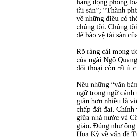
hàng động phong tỏ
tài sản”; “Thành ph
về những điều có thể
chúng tôi. Chúng tô
để bảo vệ tài sản củ
Rõ ràng cái mong ướ
của ngài Ngô Quang K
đối thoại còn rất ít 
Nếu những “văn bản
ngữ trong ngữ cảnh 
giản hơn nhiều là vi
chấp đất đai. Chính
giữa nhà nước và Cô
giáo. Đúng như ông 
Hoa Kỳ về vấn đề Tự