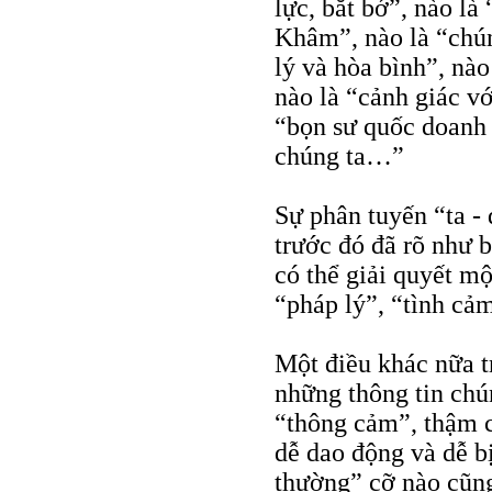
lực, bắt bớ”, nào l
Khâm”, nào là “chún
lý và hòa bình”, nào
nào là “cảnh giác v
“bọn sư quốc doanh
chúng ta…”
Sự phân tuyến “ta -
trước đó đã rõ như 
có thể giải quyết mộ
“pháp lý”, “tình cả
Một điều khác nữa t
những thông tin chú
“thông cảm”, thậm 
dễ dao động và dễ b
thường” cỡ nào cũng