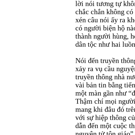
lời nói tương tự kh
chắc chắn không có 
xén câu nói ấy ra k
có người biện hộ nào
thành người hùng, ho
dân tộc như hai luồn
Nói đến truyền thông,
xảy ra vụ cầu nguy
truyền thông nhà nư
vài bản tin bằng ti
một màn gần như “độ
Thậm chí mọi người
mang khi đâu đó trê
với sự hiệp thông củ
dẫn đến một cuộc t
nguyên tử tôn giáo”