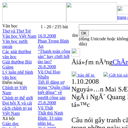
trang
Văn học
1 - 20 / 235 bài
Thơ và Thơ Trẻ
tìm
16.9.2008
Văn học Việt Nam
(dùng Unicode hoặc khôn
Phan Trọng Bình
Văn học nước
dấu)
An
ngoài
“Thanh toán cộng
Các giải thưởng
sản” hay chửi bới
văn học
Äiá»ƒm nÃ³ng
ChÃ­n
tào lao?
Giải thưởng Bùi
26.8.2008
Giáng
Vũ Quí Hạo
Lý luận phê bình
bản để in
Gửi bài nà
Nhiên
văn học
1.10.2008
Tiết lộ đáng sợ
Điểm nóng
trong “Quận chúa
Chính trị Việt
Nguyá»…n Mai SÆ
biệt động” về
Nam
NgÃ i NgÃ´ Quang 
người cộng sản
Chính trị thế giới
25.8.2008
Đại hội X và cải
tá»™c
Vũ Thất
cách chính trị tại
Thất thủ Ninh
Việt Nam
Bình: 33 năm
Xã hội
Câu nói gây tranh c
nhìn lại...
Giáo dục
trong những ngày vừ