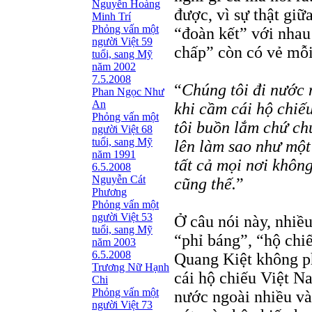
Nguyễn Hoàng
được, vì sự thật giữ
Minh Trí
Phỏng vấn một
“đoàn kết” với nhau
người Việt 59
chấp” còn có vẻ mỗi
tuổi, sang Mỹ
năm 2002
7.5.2008
“
Chúng tôi đi nước 
Phan Ngọc Như
An
khi cầm cái hộ chiế
Phỏng vấn một
tôi buồn lắm chứ c
người Việt 68
tuổi, sang Mỹ
lên làm sao như một
năm 1991
tất cả mọi nơi khôn
6.5.2008
Nguyễn Cát
cũng thế.
”
Phương
Phỏng vấn một
người Việt 53
Ở câu nói này, nhiều
tuổi, sang Mỹ
“phỉ báng”, “hộ chi
năm 2003
6.5.2008
Quang Kiệt không p
Trương Nữ Hạnh
cái hộ chiếu Việt N
Chi
Phỏng vấn một
nước ngoài nhiều và
người Việt 73