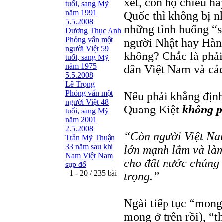
xét, còn hộ chiếu h
tuổi, sang Mỹ
năm 1991
Quốc thì không bị n
5.5.2008
những tình huống “so
Dương Thục Anh
Phỏng vấn một
người Nhật hay Hàn 
người Việt 59
không? Chắc là phải
tuổi, sang Mỹ
năm 1975
dân Việt Nam và các
5.5.2008
Lê Trọng
Phỏng vấn một
Nếu phải khẳng định
người Việt 48
Quang Kiệt
không p
tuổi, sang Mỹ
năm 2001
2.5.2008
“Còn người Việt Nam
Trần Mỹ Thuận
33 năm sau khi
lớn mạnh lắm và làm 
Nam Việt Nam
cho đất nước chúng 
sụp đổ
1 - 20 / 235 bài
trọng.”
Ngài tiếp tục “mong
mong ở trên rồi), “t