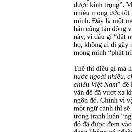
được kính trọng”. M
nhiêu mong ước tốt
mình. Đây là một m
hẳn cũng tán đồng 
này, vì dẫu gì “đất
họ, không ai đi gây
mong mình “phát tri
Thế thì điều gì mà h
nước ngoài nhiều, c
chiếu Việt Nam
” để 
vấn đề đã vượt xa k
ngôn đó. Chính vì vậ
một ngữ cảnh thì sẽ
trong tranh luận “n
đó đã được đem vào 