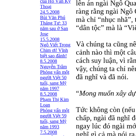
của Hồ Văn Kỳ
lên án ngài Ngô Qua
Thoại
ràng rằng ngài Ngô 
24.5.2008
Bùi Văn Phú
mà chỉ “nhục nhã”, 
Tháng Tư: 33
“dân tộc” mà là “Vi
năm sau ở San
Jose
15.5.2008
Và chúng ta cũng nê
Ngô Viết Trọng
Chim ơi! Vĩnh
cảnh nào thì một câu
biệt sao đành!
cách suy luận, vì r
8.5.2008
Nguyễn Trâm
vậy, chúng ta chỉ n
Phỏng vấn một
đã nghĩ và đã nói.
người Việt 50
tuổi, sang Mỹ
năm 1997
“
Mong muốn xây dựn
8.5.2008
Phạm Thị Kim
Loan
Tức không còn (nếu c
Phỏng vấn một
người Việt 59
chấp, ngài đã nghĩ đ
tuổi, sang Mỹ
ngay lúc đó ngài mớ
năm 1993
7.5.2008
nghĩ gì cả mà nói 