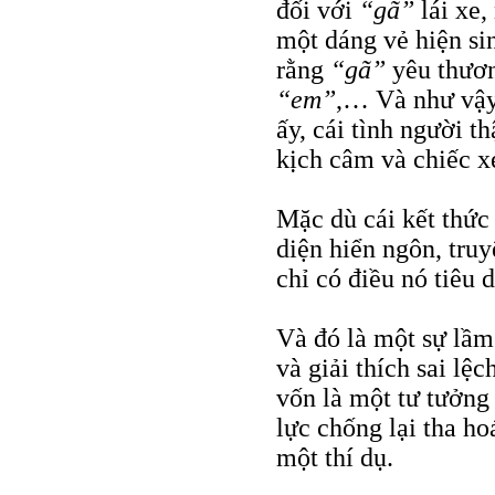
đối với
“gã”
lái xe,
một dáng vẻ hiện s
rằng
“gã”
yêu thươn
“em”
,… Và như vậy
ấy, cái tình người t
kịch câm và chiếc x
Mặc dù cái kết thức
diện hiển ngôn, tru
chỉ có điều nó tiêu
Và đó là một sự lầm
và giải thích sai lệ
vốn là một tư tưởng
lực chống lại tha ho
một thí dụ.