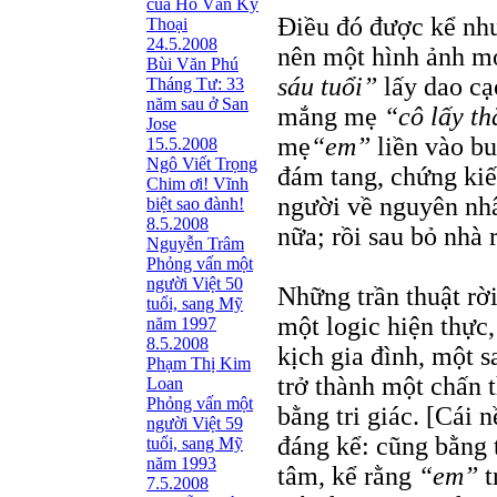
của Hồ Văn Kỳ
Ðiều đó được kể như 
Thoại
24.5.2008
nên một hình ảnh mơ
Bùi Văn Phú
sáu tuổi”
lấy dao cạo
Tháng Tư: 33
năm sau ở San
mắng mẹ
“cô lấy th
Jose
mẹ
“em”
liền vào bu
15.5.2008
Ngô Viết Trọng
đám tang, chứng kiế
Chim ơi! Vĩnh
người về nguyên nhâ
biệt sao đành!
8.5.2008
nữa; rồi sau bỏ nhà r
Nguyễn Trâm
Phỏng vấn một
người Việt 50
Những trần thuật rờ
tuổi, sang Mỹ
một logic hiện thực,
năm 1997
8.5.2008
kịch gia đình, một s
Phạm Thị Kim
trở thành một chấn t
Loan
Phỏng vấn một
bằng tri giác. [Cái 
người Việt 59
đáng kể: cũng bằng 
tuổi, sang Mỹ
năm 1993
tâm, kể rằng
“em”
t
7.5.2008