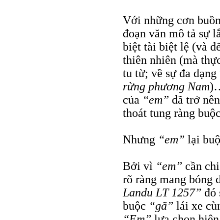
Với những cơn buồn 
đoạn văn mô tả sự l
biệt tài biệt lệ (và
thiên nhiên (mà thực
tu từ; về sự đa dạng
rừng phương Nam
)
của
“em”
đã trở nên
thoát tung ràng buộc
Nhưng
“em”
lại buộ
Bởi vì
“em”
cần chiế
rõ ràng mang bóng 
Landu LT 1257”
đó
buộc
“gã”
lái xe c
“Em”
lựa chọn hiện 