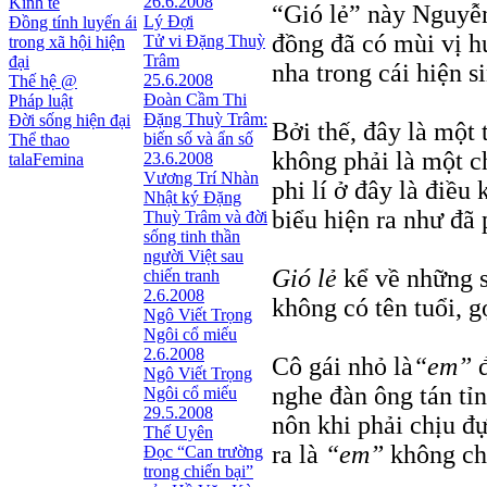
26.6.2008
Kinh tế
“Gió lẻ” này Nguyễn
Lý Đợi
Đồng tính luyến ái
đồng đã có mùi vị h
Tử vi Đặng Thuỳ
trong xã hội hiện
Trâm
đại
nha trong cái hiện s
25.6.2008
Thế hệ @
Đoàn Cầm Thi
Pháp luật
Đặng Thuỳ Trâm:
Đời sống hiện đại
Bởi thế, đây là một 
biến số và ẩn số
Thể thao
không phải là một c
23.6.2008
talaFemina
Vương Trí Nhàn
phi lí ở đây là điều
Nhật ký Ðặng
biểu hiện ra như đã p
Thuỳ Trâm và đời
sống tinh thần
người Việt sau
Gió lẻ
kể về những s
chiến tranh
2.6.2008
không có tên tuổi, g
Ngô Viết Trọng
Ngôi cổ miếu
2.6.2008
Cô gái nhỏ là
“em”
đ
Ngô Viết Trọng
nghe đàn ông tán tỉ
Ngôi cổ miếu
29.5.2008
nôn khi phải chịu đ
Thế Uyên
ra là
“em”
không chị
Đọc “Can trường
trong chiến bại”