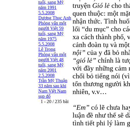
tuổi, sang Mỹ
truyện
Gió lẻ
cho th
năm 1991
quen thuộc: một mặt 
5.5.2008
Dương Thục Anh
nhận thức. Tình huốn
Phỏng vấn một
lối “du mục” cho cá
người Việt 59
tuổi, sang Mỹ
xa cách thành phố, 
năm 1975
cảnh đoàn tụ và một 
5.5.2008
Lê Trọng
nội”
của y đã bỏ nhà
Phỏng vấn một
“gió lẻ”
chính là tư
người Việt 48
tuổi, sang Mỹ
với đầy những cảm n
năm 2001
chối bỏ tiếng nói (vì
2.5.2008
Trần Mỹ Thuận
tổn thương người kh
33 năm sau khi
nhiên, v.v…
Nam Việt Nam
sụp đổ
1 - 20 / 235 bài
“Em”
có lẽ chưa ha
luận đề như thế sẽ 
tình tiết phi lý làm g