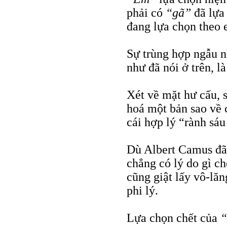
phải có
“gã”
đã lựa
đang lựa chọn theo 
Sự trùng hợp ngẫu nh
như đã nói ở trên, là
Xét về mặt hư cấu, 
hoá một bản sao về c
cái hợp lý “rành sáu
Dù Albert Camus đã 
chẳng có lý do gì c
cũng giật lấy vô-lă
phi lý.
Lựa chọn chết của