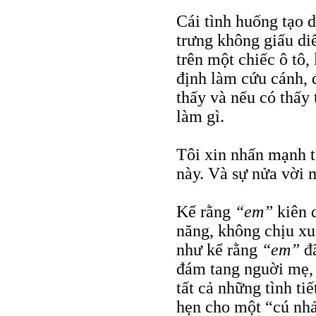
Cái tình huống tạo 
trưng không giấu di
trên một chiếc ô tô,
định làm cứu cánh,
thấy và nếu có thấy 
làm gì.
Tôi xin nhấn mạnh t
này. Và sự nửa vời 
Kể rằng
“em”
kiên 
năng, không chịu xu
như kể rằng
“em”
đ
đám tang nguời mẹ, 
tất cả những tình ti
hẹn cho một “cú nhả