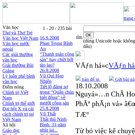
trang
Văn học
1 - 20 / 235 bài
Thơ và Thơ Trẻ
tìm
16.9.2008
Văn học Việt Nam
(dùng Unicode hoặc khôn
Phan Trọng Bình
Văn học nước
dấu)
An
ngoài
“Thanh toán cộng
Các giải thưởng
sản” hay chửi bới
văn học
VÄƒn há»c
VÄƒn há
tào lao?
Giải thưởng Bùi
26.8.2008
Giáng
Vũ Quí Hạo
Lý luận phê bình
bản để in
Gửi bài nà
Nhiên
văn học
18.10.2008
Tiết lộ đáng sợ
Điểm nóng
trong “Quận chúa
Chính trị Việt
Nguyá»…n ChÃ­ Ho
biệt động” về
Nam
PhÃª phÃ¡n vá» â€
người cộng sản
Chính trị thế giới
25.8.2008
Đại hội X và cải
TÆ°
Vũ Thất
cách chính trị tại
Thất thủ Ninh
Việt Nam
Bình: 33 năm
Xã hội
Từ bỏ việc kể chuyệ
nhìn lại...
Giáo dục