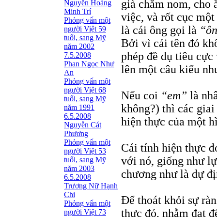
già chăm nom, cho ă
Nguyễn Hoàng
Minh Trí
việc, và rốt cục mộ
Phỏng vấn một
là cái ông gọi là
“ôn
người Việt 59
tuổi, sang Mỹ
Bởi vì cái tên đó kh
năm 2002
phép đề dụ tiêu cực 
7.5.2008
Phan Ngọc Như
lên một câu kiểu nh
An
Phỏng vấn một
người Việt 68
Nếu coi
“em”
là nhâ
tuổi, sang Mỹ
không?) thì các giai 
năm 1991
6.5.2008
hiện thực của một h
Nguyễn Cát
Phương
Phỏng vấn một
Cái tính hiện thực đ
người Việt 53
với nó, giống như lự
tuổi, sang Mỹ
năm 2003
chương như là dự đị
6.5.2008
Trương Nữ Hạnh
Chi
Ðể thoát khỏi sự ràn
Phỏng vấn một
thực đó, nhằm đạt đ
người Việt 73