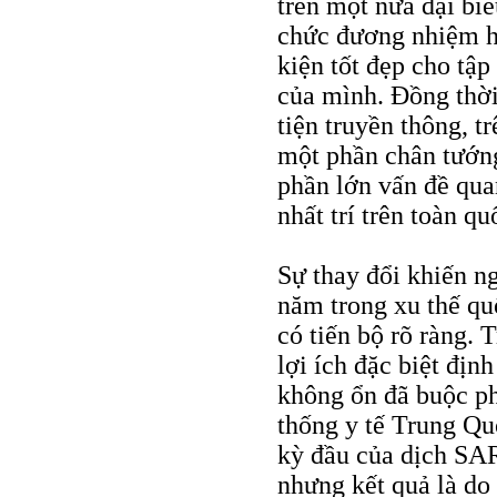
trên một nửa đại bi
chức đương nhiệm ho
kiện tốt đẹp cho tập
của mình. Đồng thờ
tiện truyền thông, t
một phần chân tướng
phần lớn vấn đề qua
nhất trí trên toàn qu
Sự thay đổi khiến ng
năm trong xu thế qu
có tiến bộ rõ ràng. 
lợi ích đặc biệt địn
không ổn đã buộc ph
thống y tế Trung Quố
kỳ đầu của dịch SAR
nhưng kết quả là do