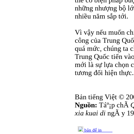
thể có biện pháp bu
những nhượng bộ lớn
nhiều năm sắp tới.
Vì vậy nếu muốn chí
công của Trung Quốc
quá mức, chúng ta c
Trung Quốc tiến vào
mới là sự lựa chọn c
tương đối hiện thực.
Bản tiếng Việt © 20
Nguồn:
Táº¡p chÃ­
Q
xia kuai di
ngÃ y 19
bản để in