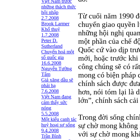
Việt Nam trước
những thách thức
hội nhập
Từ cuối năm 1990 đế
2.7.2008
chuyển giao quyền l
Brook Larmer
Khổ thuỷ
những hội nghị quan
1.7.2008
một phần của chế độ
Peter D.
Sutherland
Quốc cứ vào dịp trư
Chuyển hoá một
mới, hoặc trước khi 
số quốc gia
16.6.2008
công chúng sẽ có rấ
Nguyễn Tường
mong có biện pháp 
Tâm
Giá xăng dầu sẽ
chính sách được đưa
phải hạ
hơn, nói tóm lại là
7.6.2008
Việt Nam đang
lớn”, chính sách cả
cảm thấy sức
nóng
5.5.2008
Trong đời sống chín
Một kiểu canh tác
sự chờ mong không n
huỷ hoại sự sống
9.4.2008
với sự chờ mong khôn
Trần Bình