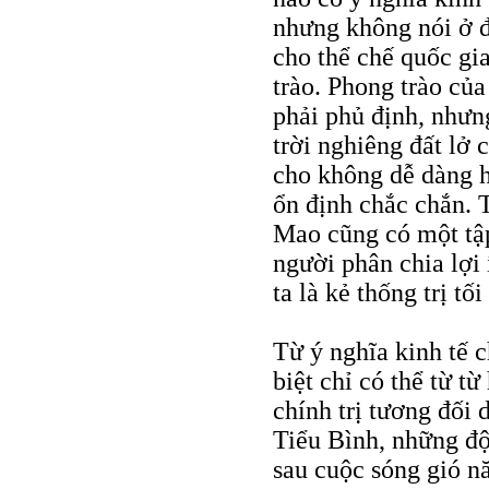
nhưng không nói ở đ
cho thể chế quốc gi
trào. Phong trào củ
phải phủ định, nhưn
trời nghiêng đất lở
cho không dễ dàng h
ổn định chắc chắn. 
Mao cũng có một tập
người phân chia lợi 
ta là kẻ thống trị tố
Từ ý nghĩa kinh tế c
biệt chỉ có thể từ t
chính trị tương đối
Tiểu Bình, những độ
sau cuộc sóng gió n