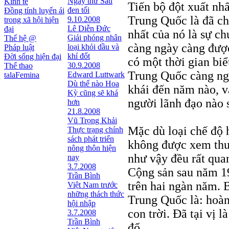
Ngày thứ Sáu
Kinh tế
Tiến bộ đột xuất nh
đen tối
Đồng tính luyến ái
Trung Quốc là đã ch
9.10.2008
trong xã hội hiện
Lê Diễn Đức
đại
nhất của nó là sự ch
Giải phóng nhân
Thế hệ @
càng ngày càng được 
loại khỏi dầu và
Pháp luật
khí đốt
Đời sống hiện đại
có một thời gian biể
30.9.2008
Thể thao
Trung Quốc càng ngà
Edward Luttwark
talaFemina
Dù thế nào Hoa
khái đến năm nào, và
Kỳ cũng sẽ khá
người lãnh đạo nào s
hơn
21.8.2008
Vũ Trọng Khải
Mặc dù loại chế độ 
Thực trạng chính
sách phát triển
không được xem thườ
nông thôn hiện
như vậy đều rất qua
nay
3.7.2008
Cộng sản sau năm 1
Trần Bình
trên hai ngàn năm. B
Việt Nam trước
những thách thức
Trung Quốc là: hoàn
hội nhập
con trời. Đã tại vị l
3.7.2008
Trần Bình
đổ.