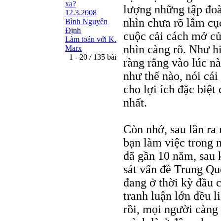
xa?
lượng những tập đoàn
12.3.2008
nhìn chưa rõ lắm cục
Bình Nguyên
Định
cuộc cải cách mở cử
Làm toán với K.
nhìn càng rõ. Như h
Marx
1 - 20 / 135 bài
ràng rằng vào lúc nà
như thế nào, nói cái
cho lợi ích đặc biệt
nhất.
Còn nhớ, sau lần ra
bạn làm việc trong 
đã gần 10 năm, sau k
sát vấn đề Trung Qu
đang ở thời kỳ đầu 
tranh luận lớn đều l
rồi, mọi người càng 