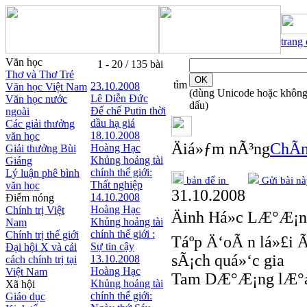
trang
Văn học
1 - 20 / 135 bài
Thơ và Thơ Trẻ
tìm
23.10.2008
Văn học Việt Nam
(dùng Unicode hoặc khôn
Lê Diễn Đức
Văn học nước
dấu)
Đế chế Putin thời
ngoài
dầu hạ giá
Các giải thưởng
18.10.2008
văn học
Äiá»ƒm nÃ³ng
ChÃ­n
Hoàng Hạc
Giải thưởng Bùi
Khủng hoảng tài
Giáng
chính thế giới:
Lý luận phê bình
bản để in
Gửi bài nà
Thất nghiệp
văn học
31.10.2008
14.10.2008
Điểm nóng
Hoàng Hạc
Chính trị Việt
Äinh Há»c LÆ°Æ¡
Khủng hoảng tài
Nam
chính thế giới :
Chính trị thế giới
Táº­p Ä‘oÃ n lá»£i 
Sự tin cậy
Đại hội X và cải
sÃ¡ch quá»‘c gia
13.10.2008
cách chính trị tại
Hoàng Hạc
Việt Nam
Tam DÆ°Æ¡ng lÆ°á
Khủng hoảng tài
Xã hội
chính thế giới:
Giáo dục