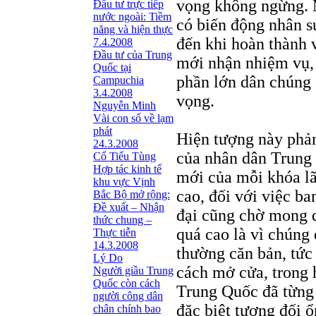
vọng không ngừng. 
Đầu tư trực tiếp
nước ngoài: Tiềm
có biến động nhân sự
năng và hiện thực
đến khi hoàn thành 
7.4.2008
Đầu tư của Trung
mới nhận nhiệm vụ, 
Quốc tại
phần lớn dân chúng 
Campuchia
3.4.2008
vọng.
Nguyễn Minh
Vài con số về lạm
phát
Hiện tượng này phản
24.3.2008
của nhân dân Trung 
Cổ Tiểu Tùng
Hợp tác kinh tế
mới của mỗi khóa l
khu vực Vịnh
cao, đối với việc b
Bắc Bộ mở rộng:
Đề xuất – Nhận
đại cũng chờ mong 
thức chung –
quá cao là vì chúng 
Thực tiễn
14.3.2008
thường căn bản, tức 
Lý Do
cách mở cửa, trong 
Người giầu Trung
Quốc còn cách
Trung Quốc đã từng 
người công dân
đặc biệt tương đối 
chân chính bao