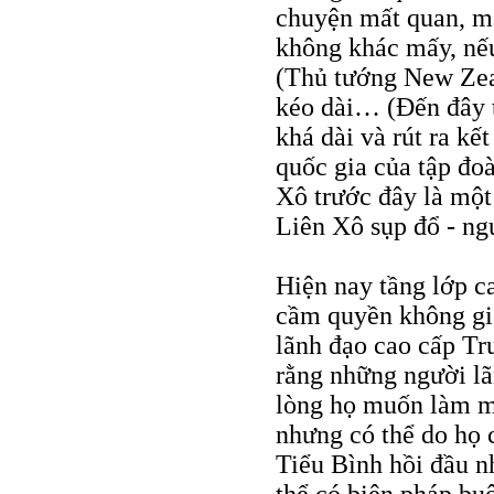
chuyện mất quan, m
không khác mấy, nếu
(Thủ tướng New Zeal
kéo dài… (Đến đây t
khá dài và rút ra kết
quốc gia của tập đoà
Xô trước đây là một
Liên Xô sụp đổ - ng
Hiện nay tầng lớp c
cầm quyền không giố
lãnh đạo cao cấp Tr
rằng những người lã
lòng họ muốn làm mộ
nhưng có thể do họ
Tiểu Bình hồi đầu n